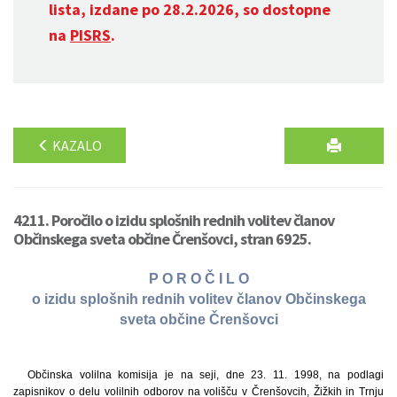
lista, izdane po 28.2.2026, so dostopne
na
PISRS
.
KAZALO
4211. Poročilo o izidu splošnih rednih volitev članov
Občinskega sveta občine Črenšovci, stran 6925.
P O R O Č I L O
o izidu splošnih rednih volitev članov Občinskega
sveta občine Črenšovci
Občinska volilna komisija je na seji, dne 23. 11. 1998, na podlagi
zapisnikov o delu volilnih odborov na volišču v Črenšovcih, Žižkih in Trnju