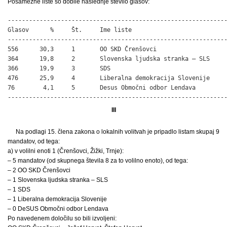
Posamezne liste so dobile naslednje število glasov:
--------------------------------------------------------------
Glasov      %     Št.     Ime liste

--------------------------------------------------------------
556      30,3     1       OO SKD Črenšovci

364      19,8     2       Slovenska ljudska stranka – SLS

366      19,9     3       SDS

476      25,9     4       Liberalna demokracija Slovenije

76        4,1     5       Desus Območni odbor Lendava

-------------------------------------------------------------
III
Na podlagi 15. člena zakona o lokalnih volitvah je pripadlo listam skupaj 9
mandatov, od tega:
a) v volilni enoti 1 (Črenšovci, Žižki, Trnje):
– 5 mandatov (od skupnega števila 8 za to volilno enoto), od tega:
– 2 OO SKD Črenšovci
– 1 Slovenska ljudska stranka – SLS
– 1 SDS
– 1 Liberalna demokracija Slovenije
– 0 DeSUS Območni odbor Lendava
Po navedenem določilu so bili izvoljeni: