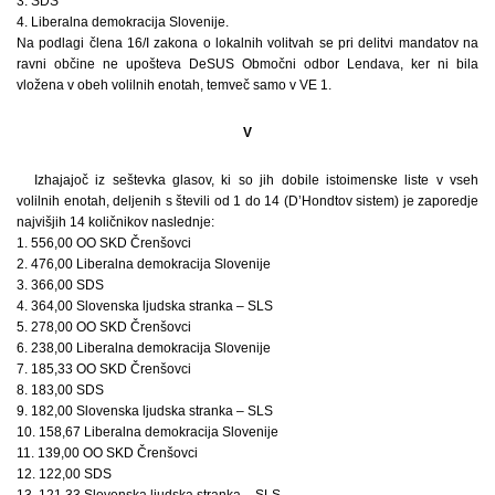
3. SDS
4. Liberalna demokracija Slovenije.
Na podlagi člena 16/I zakona o lokalnih volitvah se pri delitvi mandatov na
ravni občine ne upošteva DeSUS Območni odbor Lendava, ker ni bila
vložena v obeh volilnih enotah, temveč samo v VE 1.
V
Izhajajoč iz seštevka glasov, ki so jih dobile istoimenske liste v vseh
volilnih enotah, deljenih s števili od 1 do 14 (D’Hondtov sistem) je zaporedje
najvišjih 14 količnikov naslednje:
1. 556,00 OO SKD Črenšovci
2. 476,00 Liberalna demokracija Slovenije
3. 366,00 SDS
4. 364,00 Slovenska ljudska stranka – SLS
5. 278,00 OO SKD Črenšovci
6. 238,00 Liberalna demokracija Slovenije
7. 185,33 OO SKD Črenšovci
8. 183,00 SDS
9. 182,00 Slovenska ljudska stranka – SLS
10. 158,67 Liberalna demokracija Slovenije
11. 139,00 OO SKD Črenšovci
12. 122,00 SDS
13. 121,33 Slovenska ljudska stranka – SLS