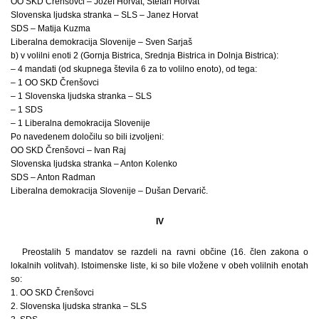
OO SKD Črenšovci – Jožef Horvat, Štefan Horvat
Slovenska ljudska stranka – SLS – Janez Horvat
SDS – Matija Kuzma
Liberalna demokracija Slovenije – Sven Sarjaš
b) v volilni enoti 2 (Gornja Bistrica, Srednja Bistrica in Dolnja Bistrica):
– 4 mandati (od skupnega števila 6 za to volilno enoto), od tega:
– 1 OO SKD Črenšovci
– 1 Slovenska ljudska stranka – SLS
– 1 SDS
– 1 Liberalna demokracija Slovenije
Po navedenem določilu so bili izvoljeni:
OO SKD Črenšovci – Ivan Raj
Slovenska ljudska stranka – Anton Kolenko
SDS – Anton Radman
Liberalna demokracija Slovenije – Dušan Dervarič.
IV
Preostalih 5 mandatov se razdeli na ravni občine (16. člen zakona o
lokalnih volitvah). Istoimenske liste, ki so bile vložene v obeh volilnih enotah
so:
1. OO SKD Črenšovci
2. Slovenska ljudska stranka – SLS