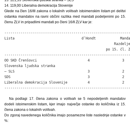
14. 119,00 Liberalna demokracija Slovenije
Glede na člen 16/III zakona o lokalnih volitvah istoimenskim listam pri delitvi
ostanka mandatov na ravni občini razlika med mandati podeljenimi po 15.
členu ZLV in pripadlimi mandati po členi 16/II ZLV kar je:
--------------------------------------------------------------
Lista                                 d’Hondt            Manda
                                                      Razdelje
                                                  po 15. čl. Z
--------------------------------------------------------------
OO SKD Črenšovci                         4                3   
Slovenska ljudska stranka 

– SLS                                    3                2   
SDS                                      3                2   
Liberalna demokracija Slovenije          4                2   
-------------------------------------------------------------
Na podlagi 17. člena zakona o volitvah se 5 nepodeljenih mandatov
dodeli istoimenskim listam, kjer imajo največje ostanke do količnika iz 15.
člena zakona o lokalnih volitvah.
Do zgoraj navedenega količnika imajo posamezne liste naslednje ostanke v
%: