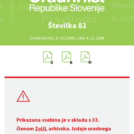
Številka 82
Uradni list RS, št. 82/1998 z dne 4. 12. 1998
Prikazana vsebina je v skladu s 33.
členom
ZoUL
arhivska. Izdaje uradnega