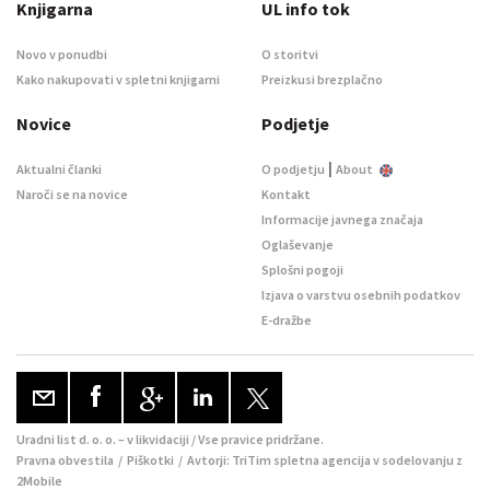
Knjigarna
UL info tok
Novo v ponudbi
O storitvi
Kako nakupovati v spletni knjigarni
Preizkusi brezplačno
Novice
Podjetje
|
Aktualni članki
O podjetju
About
Naroči se na novice
Kontakt
Informacije javnega značaja
Oglaševanje
Splošni pogoji
Izjava o varstvu osebnih podatkov
E-dražbe
Uradni list d. o. o. – v likvidaciji / Vse pravice pridržane.
Pravna obvestila
/
Piškotki
/ Avtorji:
TriTim spletna agencija
v sodelovanju z
2Mobile