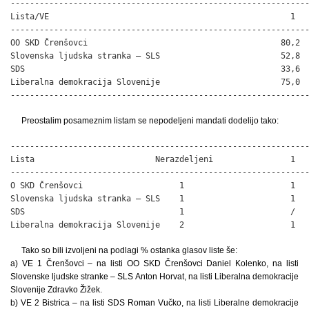
--------------------------------------------------------------
Lista/VE                                                  1   
--------------------------------------------------------------
OO SKD Črenšovci                                        80,2  
Slovenska ljudska stranka – SLS                         52,8  
SDS                                                     33,6  
Liberalna demokracija Slovenije                         75,0  
-------------------------------------------------------------
Preostalim posameznim listam se nepodeljeni mandati dodelijo tako:
--------------------------------------------------------------
Lista                         Nerazdeljeni                1   
--------------------------------------------------------------
O SKD Črenšovci                    1                      1   
Slovenska ljudska stranka – SLS    1                      1   
SDS                                1                      /   
Liberalna demokracija Slovenije    2                      1  
Tako so bili izvoljeni na podlagi % ostanka glasov liste še:
a) VE 1 Črenšovci – na listi OO SKD Črenšovci Daniel Kolenko, na listi
Slovenske ljudske stranke – SLS Anton Horvat, na listi Liberalna demokracije
Slovenije Zdravko Žižek.
b) VE 2 Bistrica – na listi SDS Roman Vučko, na listi Liberalne demokracije