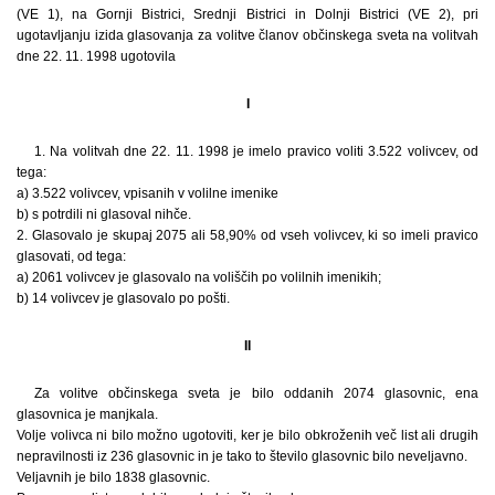
(VE 1), na Gornji Bistrici, Srednji Bistrici in Dolnji Bistrici (VE 2), pri
ugotavljanju izida glasovanja za volitve članov občinskega sveta na volitvah
dne 22. 11. 1998 ugotovila
I
1. Na volitvah dne 22. 11. 1998 je imelo pravico voliti 3.522 volivcev, od
tega:
a) 3.522 volivcev, vpisanih v volilne imenike
b) s potrdili ni glasoval nihče.
2. Glasovalo je skupaj 2075 ali 58,90% od vseh volivcev, ki so imeli pravico
glasovati, od tega:
a) 2061 volivcev je glasovalo na voliščih po volilnih imenikih;
b) 14 volivcev je glasovalo po pošti.
II
Za volitve občinskega sveta je bilo oddanih 2074 glasovnic, ena
glasovnica je manjkala.
Volje volivca ni bilo možno ugotoviti, ker je bilo obkroženih več list ali drugih
nepravilnosti iz 236 glasovnic in je tako to število glasovnic bilo neveljavno.
Veljavnih je bilo 1838 glasovnic.