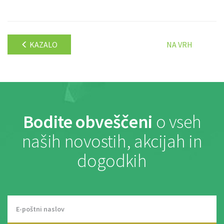
KAZALO
NA VRH
Bodite obveščeni
o vseh
naših novostih, akcijah in
dogodkih