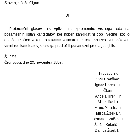
Slovenije Jože Cigan.
VI
Preferenčni glasovi nisi vplivali na spremembo vrstnega reda na
posameznih listah kandidatov, ker noben kandidat ni dobil večine, kot jo
določa 17. člen zakona o lokalnih volitvah in je torej pri izvolitvi upoštevan
vrstni red kandidatov, kot so ga predložili posamezni predlagatelji list.
Št. 2/98
Črenšovci, dne 23. novembra 1998.
Predsednik
OVK Črenšovci
Ignac Horvat l. r.
Člani:
Angela Hren l. r.
Milan Ifko l. r.
Franc Magdič l. r.
Milica Žižek l. r.
Bernarda Vučko l. r.
Štefan Kolarič l. r.
Danica Žižek l. r.