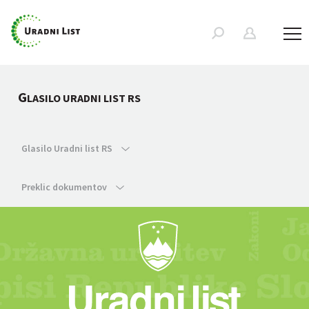
G
LASILO URADNI LIST RS
Glasilo Uradni list RS
Preklic dokumentov