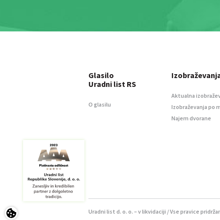
Glasilo
Izobraževanj
Uradni list RS
Aktualna izobraže
O glasilu
Izobraževanja po 
Najem dvorane
Uradni list d. o. o. – v likvidaciji / Vse pravice pridrža