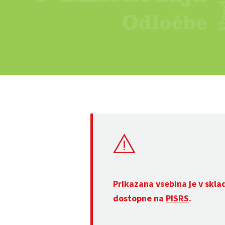
Prikazana vsebina je v skla
dostopne na
PISRS
.