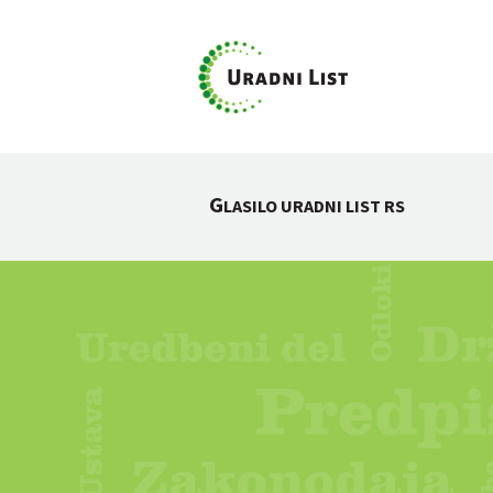
G
LASILO URADNI LIST RS