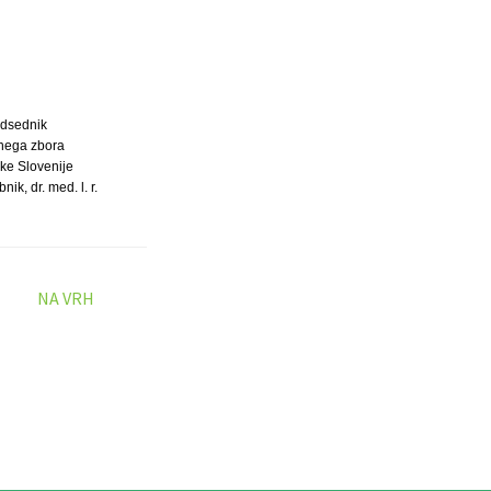
dsednik
nega zbora
ke Slovenije
ik, dr. med. l. r.
NA VRH