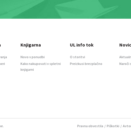
a
Knjigarna
UL info tok
Novi
vanja
Novo v ponudbi
O storitvi
Aktualn
meri
Kako nakupovati v spletni
Preizkusi brezplačno
Naroči 
knjigarni
ne.
Pravna obvestila
/
Piškotki
/ Avtor