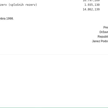
                                                 16.797,269

zerv (splošnih rezerv)                            1.935,130

                                                 14.862,139
mbra 1998.
Pre
Držav
Republi
Janez Podobn