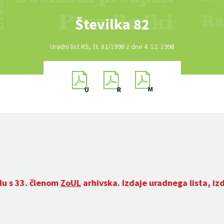
Številka 82
Uradni list RS, št. 82/1998 z dne 4. 12. 1998
du s 33. členom
ZoUL
arhivska. Izdaje uradnega lista, iz