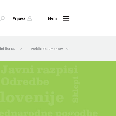
Prijava
Meni
dni list RS
Preklic dokumentov