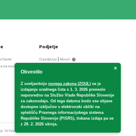
ce
Podjetje
|
i članki
O podjetju
About
se na novice
Kontakt
×
Obvestilo
Informacije javnega
značaja
Z uveljavitvijo
novega zakona (ZOUL)
se je
Oglaševanje
izdajanje uradnega lista s 1. 3. 2026 preneslo
Splošni pogoji
neposredno
na Službo Vlade Republike Slovenije
Izjava o varstvu osebnih
za zakonodajo
. Od tega datuma bodo vse objave
podatkov
dostopne izključno v elektronski obliki na
spletišču Pravnega informacijskega sistema
E-dražbe
Republike Slovenije (PISRS), tiskana izdaja pa se
z 28. 2. 2026 ukinja.
ji:
TriTim spletna agencija
v sodelovanju z 2Mobile