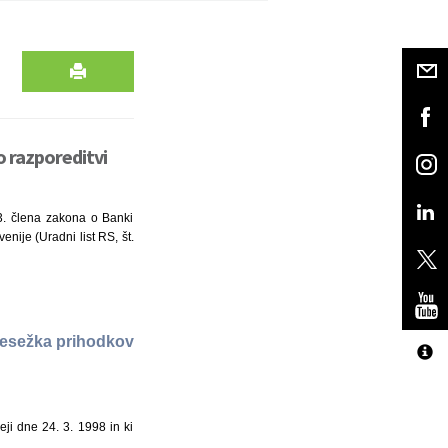
o razporeditvi
3. člena zakona o Banki
nije (Uradni list RS, št.
presežka prihodkov
eji dne 24. 3. 1998 in ki