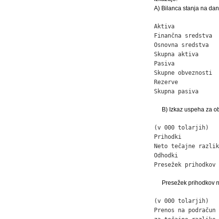
A) Bilanca stanja na dan
Aktiva             
Finančna sredstva  
Osnovna sredstva   
Skupna aktiva      
Pasiva

Skupne obveznosti  
Rezerve            
Skupna pasiva      
B) Izkaz uspeha za ob
(v 000 tolarjih)

Prihodki           
Neto tečajne razlik
Odhodki            
Presežek prihodkov 
Presežek prihodkov n
(v 000 tolarjih)

Prenos na podračun 