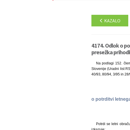
KAZALO
4174. Odlok o po
presežka prihod
Na podlagi 152. člen
Slovenije (Uradni list R
40/93, 80/94, 3/95 in 28
o potrditvi letne
Potrdi se letni obrač
izkazuje: