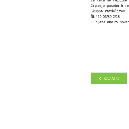
za tečajne razlike 
Črpanje posebnih re
Skupna razdelitev  
Št. 450-03/89-2/18
Ljubljana, dne 25. nove
KAZALO