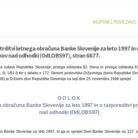
KOPIRAJ POVEZAVO
trditvi letnega obračuna Banke Slovenije za leto 1997 in 
kov nad odhodki (OdLOBS97), stran 6877.
a ustave Republike Slovenije, prvega odstavka 82. člena in prvega odstavka 8
S, št. 1/91-I) ter v skladu s 172. členom poslovnika Državnega zbora Republike Slove
/96) je Državni zbor Republike Slovenije na seji dne 25. novembra 1998 sprejel
O D L O K
ga obračuna Banke Slovenije za leto 1997 in o razporeditvi 
nad odhodki (OdLOBS97)
un Banke Slovenije za leto 1997, ki ga je sprejel Svet Banke Slovenije na 157. s