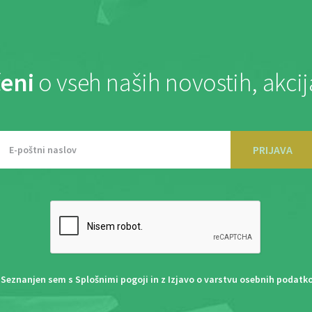
eni
o vseh naših novostih, akci
PRIJAVA
Seznanjen sem s
Splošnimi pogoji
in z
Izjavo o varstvu osebnih podatk