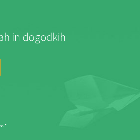
jah in dogodkih
ov
. *