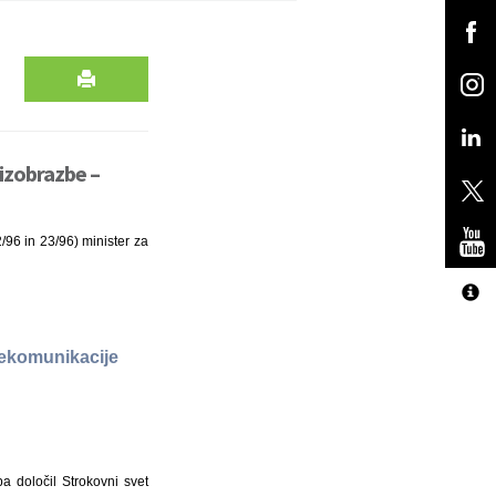
izobrazbe –
2/96 in 23/96) minister za
lekomunikacije
a določil Strokovni svet