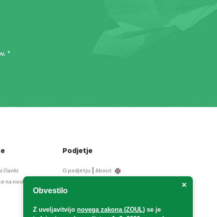
ov
. *
ce
Podjetje
|
i članki
O podjetju
About
se na novice
Kontakt
×
Obvestilo
Informacije javnega
značaja
Z uveljavitvijo
novega zakona (ZOUL)
se je
Oglaševanje