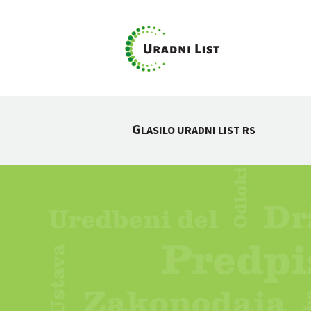
G
LASILO URADNI LIST RS