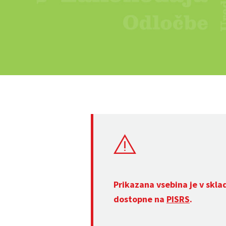
Prikazana vsebina je v skla
dostopne na
PISRS
.