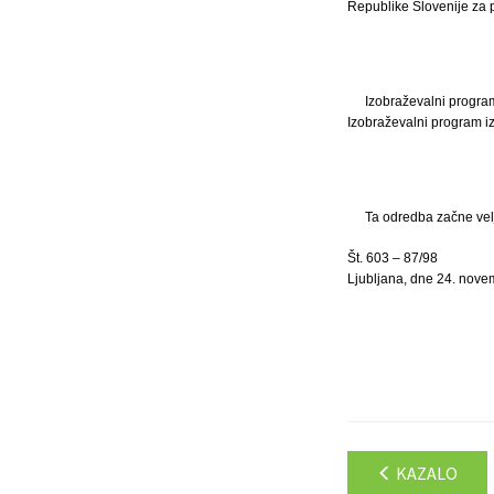
Republike Slovenije za p
Izobraževalni program 
Izobraževalni program iz
Ta odredba začne velj
Št. 603 – 87/98
Ljubljana, dne 24. nove
KAZALO