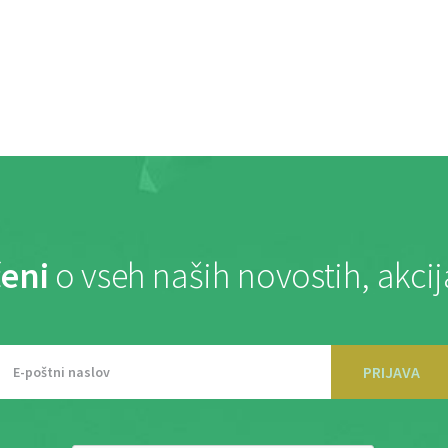
eni
o vseh naših novostih, akci
PRIJAVA