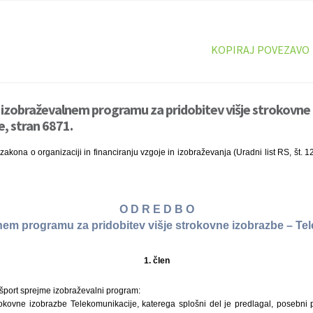
KOPIRAJ POVEZAVO
izobraževalnem programu za pridobitev višje strokovne 
, stran 6871.
akona o organizaciji in financiranju vzgoje in izobraževanja (Uradni list RS, št. 1
O D R E D B O
nem programu za pridobitev višje strokovne izobrazbe – Te
1. člen
n šport sprejme izobraževalni program:
trokovne izobrazbe Telekomunikacije, katerega splošni del je predlagal, posebni p