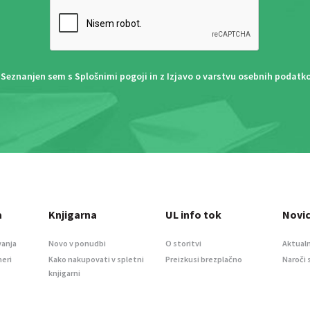
Seznanjen sem s
Splošnimi pogoji
in z
Izjavo o varstvu osebnih podatk
a
Knjigarna
UL info tok
Novi
vanja
Novo v ponudbi
O storitvi
Aktualn
meri
Kako nakupovati v spletni
Preizkusi brezplačno
Naroči 
knjigarni