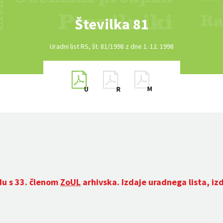
Številka 81
Uradni list RS, št. 81/1998 z dne 1. 12. 1998
du s 33. členom
ZoUL
arhivska. Izdaje uradnega lista, iz