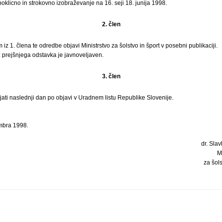
oklicno in strokovno izobraževanje na 16. seji 18. junija 1998.
2. člen
iz 1. člena te odredbe objavi Ministrstvo za šolstvo in šport v posebni publikaciji.
 prejšnjega odstavka je javnoveljaven.
3. člen
ati naslednji dan po objavi v Uradnem listu Republike Slovenije.
mbra 1998.
dr. Slav
M
za šols