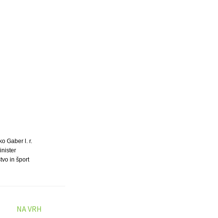
ko Gaber l. r.
inister
tvo in šport
NA VRH