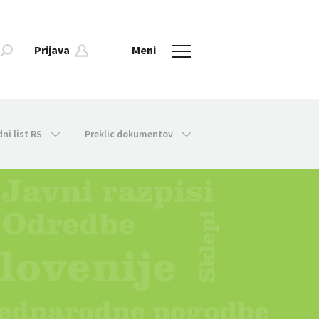
Prijava
Meni
dni list RS
Preklic dokumentov