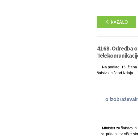
KAZALO
4168. Odredba o 
Telekomunikacije
Na podlagi 15. člena z
šolstvo in šport izdaja
o izobraževal
Minister za šolstvo i
– za pridobitev višje s