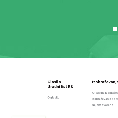
Glasilo
Izobraževanj
Uradni list RS
Aktualna izobraže
O glasilu
Izobraževanja po 
Najem dvorane