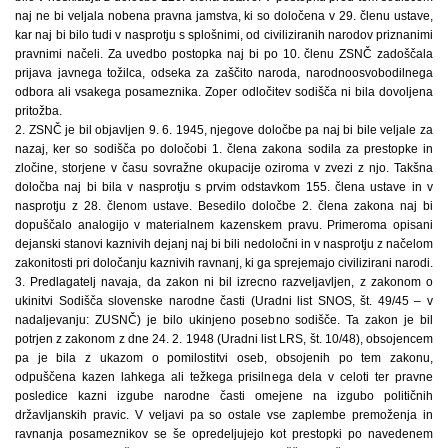
naj ne bi veljala nobena pravna jamstva, ki so določena v 29. členu ustave,
kar naj bi bilo tudi v nasprotju s splošnimi, od civiliziranih narodov priznanimi
pravnimi načeli. Za uvedbo postopka naj bi po 10. členu ZSNČ zadoščala
prijava javnega tožilca, odseka za zaščito naroda, narodnoosvobodilnega
odbora ali vsakega posameznika. Zoper odločitev sodišča ni bila dovoljena
pritožba.
2. ZSNČ je bil objavljen 9. 6. 1945, njegove določbe pa naj bi bile veljale za
nazaj, ker so sodišča po določobi 1. člena zakona sodila za prestopke in
zločine, storjene v času sovražne okupacije oziroma v zvezi z njo. Takšna
določba naj bi bila v nasprotju s prvim odstavkom 155. člena ustave in v
nasprotju z 28. členom ustave. Besedilo določbe 2. člena zakona naj bi
dopuščalo analogijo v materialnem kazenskem pravu. Primeroma opisani
dejanski stanovi kaznivih dejanj naj bi bili nedoločni in v nasprotju z načelom
zakonitosti pri določanju kaznivih ravnanj, ki ga sprejemajo civilizirani narodi.
3. Predlagatelj navaja, da zakon ni bil izrecno razveljavljen, z zakonom o
ukinitvi Sodišča slovenske narodne časti (Uradni list SNOS, št. 49/45 – v
nadaljevanju: ZUSNČ) je bilo ukinjeno posebno sodišče. Ta zakon je bil
potrjen z zakonom z dne 24. 2. 1948 (Uradni list LRS, št. 10/48), obsojencem
pa je bila z ukazom o pomilostitvi oseb, obsojenih po tem zakonu,
odpuščena kazen lahkega ali težkega prisilnega dela v celoti ter pravne
posledice kazni izgube narodne časti omejene na izgubo političnih
državljanskih pravic. V veljavi pa so ostale vse zaplembe premoženja in
ravnanja posameznikov se še opredeljujejo kot prestopki po navedenem