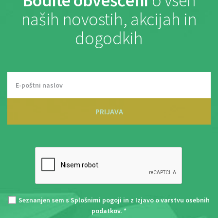
Bodite obveščeni
o vseh
naših novostih, akcijah in
dogodkih
PRIJAVA
Seznanjen sem s
Splošnimi pogoji
in z
Izjavo o varstvu osebnih
podatkov
. *