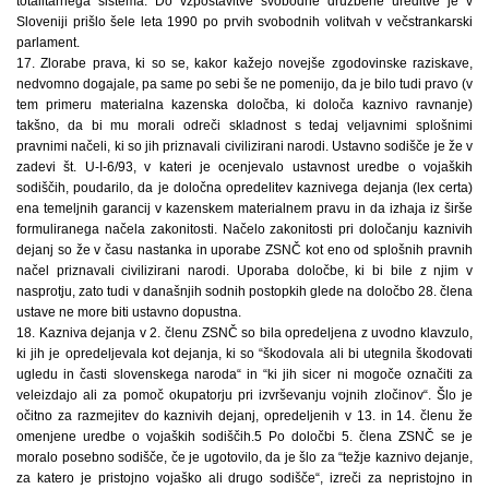
totalitarnega sistema. Do vzpostavitve svobodne družbene ureditve je v
Sloveniji prišlo šele leta 1990 po prvih svobodnih volitvah v večstrankarski
parlament.
17. Zlorabe prava, ki so se, kakor kažejo novejše zgodovinske raziskave,
nedvomno dogajale, pa same po sebi še ne pomenijo, da je bilo tudi pravo (v
tem primeru materialna kazenska določba, ki določa kaznivo ravnanje)
takšno, da bi mu morali odreči skladnost s tedaj veljavnimi splošnimi
pravnimi načeli, ki so jih priznavali civilizirani narodi. Ustavno sodišče je že v
zadevi št. U-I-6/93, v kateri je ocenjevalo ustavnost uredbe o vojaških
sodiščih, poudarilo, da je določna opredelitev kaznivega dejanja (lex certa)
ena temeljnih garancij v kazenskem materialnem pravu in da izhaja iz širše
formuliranega načela zakonitosti. Načelo zakonitosti pri določanju kaznivih
dejanj so že v času nastanka in uporabe ZSNČ kot eno od splošnih pravnih
načel priznavali civilizirani narodi. Uporaba določbe, ki bi bile z njim v
nasprotju, zato tudi v današnjih sodnih postopkih glede na določbo 28. člena
ustave ne more biti ustavno dopustna.
18. Kazniva dejanja v 2. členu ZSNČ so bila opredeljena z uvodno klavzulo,
ki jih je opredeljevala kot dejanja, ki so “škodovala ali bi utegnila škodovati
ugledu in časti slovenskega naroda“ in “ki jih sicer ni mogoče označiti za
veleizdajo ali za pomoč okupatorju pri izvrševanju vojnih zločinov“. Šlo je
očitno za razmejitev do kaznivih dejanj, opredeljenih v 13. in 14. členu že
omenjene uredbe o vojaških sodiščih.5 Po določbi 5. člena ZSNČ se je
moralo posebno sodišče, če je ugotovilo, da je šlo za “težje kaznivo dejanje,
za katero je pristojno vojaško ali drugo sodišče“, izreči za nepristojno in