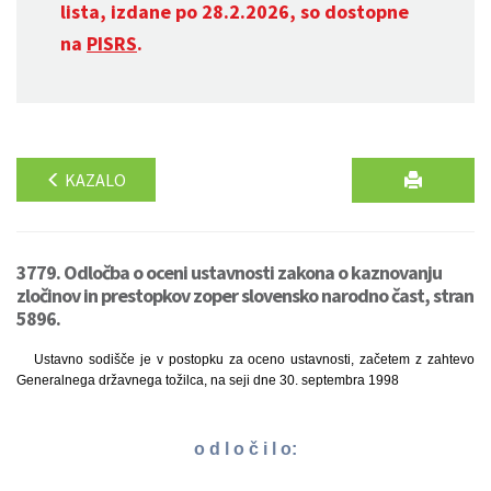
lista, izdane po 28.2.2026, so dostopne
na
PISRS
.
KAZALO
3779. Odločba o oceni ustavnosti zakona o kaznovanju
zločinov in prestopkov zoper slovensko narodno čast, stran
5896.
Ustavno sodišče je v postopku za oceno ustavnosti, začetem z zahtevo
Generalnega državnega tožilca, na seji dne 30. septembra 1998
o d l o č i l o: