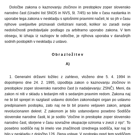
Določbe zakona o kaznovanju zločinov in prestopkov zoper slovensko
narodno čast (Uradni list SNOS in NVS, št. 7/45) so bile v času nastanka in
uporabe tega zakona v neskladju s splošnimi pravnimi načeli, ki so jih v času
njihove uveljavitve priznavali civilizirani narodi, kolikor so zaradi svoje
nedoločnosti predstavljale podlago za arbitrarno uporabo zakona. V tem
obsegu, ki izhaja iz razlogov te odločbe, je njihova uporaba v današnjih
sodnih postopkih v neskladju z ustavo.
O b r a z l o ž i t e v
A)
1. Generalni državni tožilec z zahtevo, vloženo dne 5. 4. 1994 in
dopolnjeno dne 24. 2. 1995, izpodbija zakon o kaznovanju zločinov in
prestopkov zoper slovensko narodno čast (v nadaljevanju: ZSNČ). Meni, da
zakon ni niti v skladu s tedanjim niti s sedanjim pravnim redom. Zakona naj
ne bi bil sprejel in razglasil ustavno določen zakonodajni organ po ustavno
predpisanem postopku, zato naj ne bi bil pravno veljaven zakon, ampak
revolucionaren dekret. Z zakonom je bilo ustanovljeno posebno Sodišče
slovenske narodne časti, ki je sodilo “zločine in prestopke zoper slovensko
narodno čast, storjene v času sovražne okupacije oziroma v zvezi z njo“. To
posebno sodišče naj bi imelo vse značilnosti izrednega sodišča, kar naj bi
bilo v neskladju z določbo 126. člena ustave. V postopku pred tem sodiščem