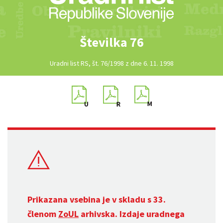
Številka 76
Uradni list RS, št. 76/1998 z dne 6. 11. 1998
Prikazana vsebina je v skladu s 33.
členom
ZoUL
arhivska. Izdaje uradnega