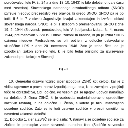
poročevalec, leto IV, št. 24 a z dne 18. 10. 1943) je bilo določeno, da v času
med zasedanji Slovenskega narodnega osvobodilnega odbora (SNOO)
izvršuje njegovo predsedstvo vse pravice, ki gredo SNOO. SNOO pa je po
točki II 6 in 7 v okviru Jugoslavije izvajal zakonodajno in izvršno oblast
slovenskega naroda. SNOO je bil s sklepom o preimenovanju SNOO z dne
19. 2. 1944 (Slovenski poročevalec, leto V, ljubljanska izdaja, št. 4, marec
1944) preimenovan v SNOS. Odloki, zakoni in uredbe, ki jih je izdal SNOS
oziroma njegovo Predsedstvo, so bili potrjeni z odločbo ustavodajne
skupščine LRS z dne 20. novembra 1946. Zato je treba šteti, da je
izpodbijani zakon sprejelo telo, ki je bilo tedaj pristojno za izvrševanje
zakonodajne funkcije v Sloveniji.
B) – II.
10. Generalni državni tožilec sicer izpodbija ZSNČ kot celoto, kar je z
vidika ugovorov o pravni naravi izpodbijanega akta, ki so zavrnjeni v prejšnji
točki te obrazložitve, tudi logično. Po vsebini pa se njegovi ugovori nanašajo
na določbo 2. člena ZSNČ, ki je vsebovala materialnopravno opredelitev
kaznivih ravnanj, in na določbo 1. člena, s katero je bilo ustanovljeno
posebno sodišče. Zato se je tudi ustavno sodišče v presoji omejilo na
navedeni zakonski določbi.
11. Določba 1. člena ZSNČ se je glasila: “Ustanavlja se posebno sodišče za
zločine in prestopke zoper slovensko narodno čast (Sodišče slovenske