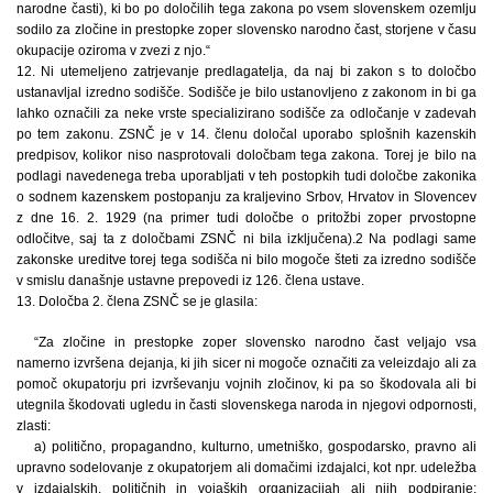
narodne časti), ki bo po določilih tega zakona po vsem slovenskem ozemlju
sodilo za zločine in prestopke zoper slovensko narodno čast, storjene v času
okupacije oziroma v zvezi z njo.“
12. Ni utemeljeno zatrjevanje predlagatelja, da naj bi zakon s to določbo
ustanavljal izredno sodišče. Sodišče je bilo ustanovljeno z zakonom in bi ga
lahko označili za neke vrste specializirano sodišče za odločanje v zadevah
po tem zakonu. ZSNČ je v 14. členu določal uporabo splošnih kazenskih
predpisov, kolikor niso nasprotovali določbam tega zakona. Torej je bilo na
podlagi navedenega treba uporabljati v teh postopkih tudi določbe zakonika
o sodnem kazenskem postopanju za kraljevino Srbov, Hrvatov in Slovencev
z dne 16. 2. 1929 (na primer tudi določbe o pritožbi zoper prvostopne
odločitve, saj ta z določbami ZSNČ ni bila izključena).2 Na podlagi same
zakonske ureditve torej tega sodišča ni bilo mogoče šteti za izredno sodišče
v smislu današnje ustavne prepovedi iz 126. člena ustave.
13. Določba 2. člena ZSNČ se je glasila:
“Za zločine in prestopke zoper slovensko narodno čast veljajo vsa
namerno izvršena dejanja, ki jih sicer ni mogoče označiti za veleizdajo ali za
pomoč okupatorju pri izvrševanju vojnih zločinov, ki pa so škodovala ali bi
utegnila škodovati ugledu in časti slovenskega naroda in njegovi odpornosti,
zlasti:
a) politično, propagandno, kulturno, umetniško, gospodarsko, pravno ali
upravno sodelovanje z okupatorjem ali domačimi izdajalci, kot npr. udeležba
v izdajalskih, političnih in vojaških organizacijah ali njih podpiranje;