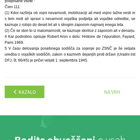
podpisane vsote.“
Člen 111:
(1) Kdor razširja ob vojni nevarnosti, mobilizaciji ali med vojno lažne vesti in
s tem moti ali spravi v nevarnost vojaška podjetja ali vojaške odredbe, se
kaznuje z robijo do deset let ali s strogim zaporom najmanj enega leta.
(2) Če se stori to iz malomarnosti, se kaznuje storilce z zaporom ali v denarju.
4 Kar podrobno opisuje Robert Aron v delu: Histoire de l’épuration, Fayard,
Paris 1969.
5 V času delovanja posebnega sodišča za sojenje po ZSNČ je še veljala
uredba o vojaških sodiščih, zakon o kaznivih dejanjih proti državi (Uradni list
DFJ, št. 66/45) je pričel veljati 1. septembra 1945.
KAZALO
NA VRH