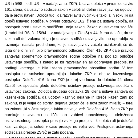
US in 5/98 – odl. US – v nadaljevanu: ZKP). Ustava določa v prvem odstavku
161. člena, da ustavno sodišče zakon v celoti ali delno razveljavi, če ugotovi,
da je protiustaven. Določa tudi, da razveljavitev učinkuje takoj ali v roku, ki ga
določi ustavno sodišče. V prvem odstavku 162. člena pa ustava določa, da
postopek pred ustavnim sodiščem ureja zakon. Zakon o ustavnem sodišču
(Uradni list RS, št. 15/94 – v nadaljevanju: ZUstS) v 44. členu določa, da se
zakon ali del zakona, ki ga je ustavno sodišče razveljavilo, ne uporablja za
razmerja, nastala pred dnem, ko je razveljavitev začela učinkovati, če do
tega dne o njih ni bilo pravnomočno odločeno. Člen 416 ZKP daje pravico
zahtevati spremembo pravnomočne sodne odločbe na podlagi odločbe
ustavnega sodišča, s katero je bil razveljavljen ali odpravljen predpis, na
podlagi katerega je bila izdana pravnomočna obsodilna sodba. V tem
postopku se smiselno uporabljajo določbe ZKP o obnovi kazenskega
postopka. Določba 416. člena ZKP je torej v odnosu do določbe 44. člena
ZUstS lex specialis glede določitve učinkov presoje ustavnega sodišča o
ustavnosti zakona. Določba drugega odstavka 28. člena ustave zahteva od
kazenskega sodišča, da ugotovi kaznivo dejanje in izreče kazen zanj po
zakonu, ki je veljal ob storitvi dejanja (razen če je novi zakon milejši) – torej
po zakonu, ki v času sojenja lahko ne velja več. Določba 416. člena ZKP pa
narekuje ustavnemu sodišču ob zahtevi upravičenega udeleženca
ustavnosodnega postopka presojo vsakega predpisa, ki določa ali je določal
kazniva dejanja, četudi v času presoje ne velja več. Pristojnost ustavnega
sodišča za presojo ZSNČ je zato podana.