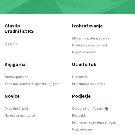
Glasilo
Izobraževanja
Uradni list RS
Aktualna izobraževanja
O glasilu
Izobraževanja po meri
Najem dvorane
Knjigarna
UL info tok
Novo v ponudbi
O storitvi
Kako nakupovati v spletni knjigarni
Preizkusi brezplačno
Novice
Podjetje
|
Aktualni članki
O podjetju
About
Naroči se na novice
Kontakt
Informacije javnega značaja
Oglaševanje