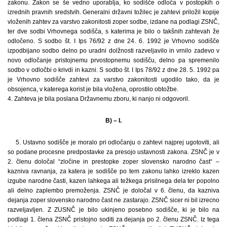
zakonu. Zakon se še vedno uporablja, ko sodišče odloča v postopkih o
izrednih pravnih sredstvih. Generalni državni tožilec je zahtevi priložil kopije
vloženih zahtev za varstvo zakonitosti zoper sodbe, izdane na podlagi ZSNČ,
ter dve sodbi Vrhovnega sodišča, s katerima je bilo o takšnih zahtevah že
odločeno. S sodbo št. I Ips 76/92 z dne 24. 6. 1992 je Vrhovno sodišče
izpodbijano sodbo delno po uradni dolžnosti razveljavilo in vrnilo zadevo v
novo odločanje pristojnemu prvostopnemu sodišču, delno pa spremenilo
sodbo v odločbi o krivdi in kazni. S sodbo št. I Ips 78/92 z dne 28. 5. 1992 pa
je Vrhovno sodišče zahtevi za varstvo zakonitosti ugodilo tako, da je
obsojenca, v katerega korist je bila vložena, oprostilo obtožbe.
4. Zahteva je bila poslana Državnemu zboru, ki nanjo ni odgovoril.
B) – I.
5. Ustavno sodišče je moralo pri odločanju o zahtevi najprej ugotoviti, ali
so podane procesne predpostavke za presojo ustavnosti zakona. ZSNČ je v
2. členu določal “zločine in prestopke zoper slovensko narodno čast“ –
kazniva ravnanja, za katera je sodišče po tem zakonu lahko izreklo kazen
izgube narodne časti, kazen lahkega ali težkega prisilnega dela ter popolno
ali delno zaplembo premoženja. ZSNČ je določal v 6. členu, da kazniva
dejanja zoper slovensko narodno čast ne zastarajo. ZSNČ sicer ni bil izrecno
razveljavljen. Z ZUSNČ je bilo ukinjeno posebno sodišče, ki je bilo na
podlagi 1. člena ZSNČ pristojno soditi za dejanja po 2. členu ZSNČ. Iz tega