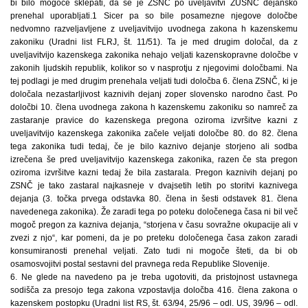
bi bilo mogoče sklepati, da se je ZSNČ po uveljavitvi ZUSNČ dejansko
prenehal uporabljati.1 Sicer pa so bile posamezne njegove določbe
nedvomno razveljavljene z uveljavitvijo uvodnega zakona h kazenskemu
zakoniku (Uradni list FLRJ, št. 11/51). Ta je med drugim določal, da z
uveljavitvijo kazenskega zakonika nehajo veljati kazenskopravne določbe v
zakonih ljudskih republik, kolikor so v nasprotju z njegovimi določbami. Na
tej podlagi je med drugim prenehala veljati tudi določba 6. člena ZSNČ, ki je
določala nezastarljivost kaznivih dejanj zoper slovensko narodno čast. Po
določbi 10. člena uvodnega zakona h kazenskemu zakoniku so namreč za
zastaranje pravice do kazenskega pregona oziroma izvršitve kazni z
uveljavitvijo kazenskega zakonika začele veljati določbe 80. do 82. člena
tega zakonika tudi tedaj, če je bilo kaznivo dejanje storjeno ali sodba
izrečena še pred uveljavitvijo kazenskega zakonika, razen če sta pregon
oziroma izvršitve kazni tedaj že bila zastarala. Pregon kaznivih dejanj po
ZSNČ je tako zastaral najkasneje v dvajsetih letih po storitvi kaznivega
dejanja (3. točka prvega odstavka 80. člena in šesti odstavek 81. člena
navedenega zakonika). Že zaradi tega po poteku določenega časa ni bil več
mogoč pregon za kazniva dejanja, “storjena v času sovražne okupacije ali v
zvezi z njo“, kar pomeni, da je po preteku določenega časa zakon zaradi
konsumiranosti prenehal veljati. Zato tudi ni mogoče šteti, da bi ob
osamosvojitvi postal sestavni del pravnega reda Republike Slovenije.
6. Ne glede na navedeno pa je treba ugotoviti, da pristojnost ustavnega
sodišča za presojo tega zakona vzpostavlja določba 416. člena zakona o
kazenskem postopku (Uradni list RS, št. 63/94, 25/96 – odl. US, 39/96 – odl.