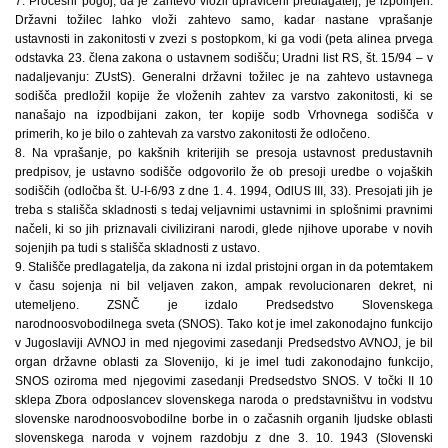
7. Procesni pogoj, da je zahtevo vložil upravičeni predlagatelj, je izpolnjen.
Državni tožilec lahko vloži zahtevo samo, kadar nastane vprašanje
ustavnosti in zakonitosti v zvezi s postopkom, ki ga vodi (peta alinea prvega
odstavka 23. člena zakona o ustavnem sodišču; Uradni list RS, št. 15/94 – v
nadaljevanju: ZUstS). Generalni državni tožilec je na zahtevo ustavnega
sodišča predložil kopije že vloženih zahtev za varstvo zakonitosti, ki se
nanašajo na izpodbijani zakon, ter kopije sodb Vrhovnega sodišča v
primerih, ko je bilo o zahtevah za varstvo zakonitosti že odločeno.
8. Na vprašanje, po kakšnih kriterijih se presoja ustavnost predustavnih
predpisov, je ustavno sodišče odgovorilo že ob presoji uredbe o vojaških
sodiščih (odločba št. U-I-6/93 z dne 1. 4. 1994, OdlUS III, 33). Presojati jih je
treba s stališča skladnosti s tedaj veljavnimi ustavnimi in splošnimi pravnimi
načeli, ki so jih priznavali civilizirani narodi, glede njihove uporabe v novih
sojenjih pa tudi s stališča skladnosti z ustavo.
9. Stališče predlagatelja, da zakona ni izdal pristojni organ in da potemtakem
v času sojenja ni bil veljaven zakon, ampak revolucionaren dekret, ni
utemeljeno. ZSNČ je izdalo Predsedstvo Slovenskega
narodnoosvobodilnega sveta (SNOS). Tako kot je imel zakonodajno funkcijo
v Jugoslaviji AVNOJ in med njegovimi zasedanji Predsedstvo AVNOJ, je bil
organ državne oblasti za Slovenijo, ki je imel tudi zakonodajno funkcijo,
SNOS oziroma med njegovimi zasedanji Predsedstvo SNOS. V točki II 10
sklepa Zbora odposlancev slovenskega naroda o predstavništvu in vodstvu
slovenske narodnoosvobodilne borbe in o začasnih organih ljudske oblasti
slovenskega naroda v vojnem razdobju z dne 3. 10. 1943 (Slovenski