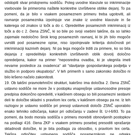
odstopiti stvar pristojnemu sodišču. Poleg uvodne klavzule so inkriminacije
vsebovale še primeroma naštete konkretne izvršitvene oblike dejanj. To pa
pomeni, da je bilo v vsakem posameznem primeru treba ugotoviti, ali
ravnanje posameznika izpolnjuje vse znake iz uvodne klavzule in še
katerega od znakov iz točk a do c. Opredelitve posameznih inkriminacij iz
točk a do c 2. člena ZSNČ, ki so bile po svoji vsebini takšne, da so lahko
zajemale nedoločno širok krog posameznih ravnanj, ki bi jih bilo mogoče
uvrstiti pod posamezne opise, niso izpolnjevale kriterija določnosti pri
inkriminaciji kaznivih dejanj. Ni pa tega mogoče trditi za primere, ko so bila
dejanja z opredelitvijo konkretnih izvršitvenih oblik dovolj določno
opredeljena, kakor na primer “neposredna ovadba, ki je utegnila imeti
nevarne posledice za ovadenca“ ali “stavljanje gospodarskega podjetja v
službo in podporo okupatorju“. V teh primerih s samo zakonsko določbo ni
bilo kršeno načelo zakonitosti.
19. Ob takšni pravnotehnični strukturi, kakršno ima določba 2. člena ZSNČ
ustavno sodišče ne more že v postopku vnaprejšnje ustavnosodne presoje
predpisa dokončno opredeliti, v kakšnem obsegu so bili posamezni sestavni
deli te določbe skladni s pravilom lex certa, v kakšnem obsegu pa ne. Iz teh
razlogov je ustavno sodišče pri presoji ustavnosti določb ZSNČ uporabilo
enako tehniko odločanja, kakor pri odločanju v zadevi št. U-I-6/93. To pa
pomeni, da bodo morala sodišča v primeru morebiti obnovljenih postopkov
na podlagi 416. člena ZKP v vsakem primeru posebej presoditi vprašanje
skladnosti določbe, ki je bila podlaga za obsodbo, s pravilom lex certa.
Takšna odločitev ustavnega sodišča posameznikom ne odreka