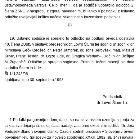
ustavnosodnega varstva. Če bi menili, da je sodišče uporabilo določbo 2.
člena ZSNČ v nasprotju z zgoraj navedenim, bi lahko v postopku z ustavno
pritožbo uveljavljali kršitev načela zakonitosti v kazenskem postopku.
C)
19. Ustavno sodišče je sprejelo to odločbo na podlagi prvega odstavka
40. člena ZUstS v sestavi: predsednik dr. Lovro Šturm ter sodnici in sodniki dr.
Miroslava Geč–Korošec, dr. Peter Jambrek, dr. Tone Jerovšek, mag. Matevž
Krivic, Franc Testen, dr. Lojze Ude, dr. Dragica Wedam–Lukić in dr. Boštjan
M. Zupančič. Odločbo je sprejelo soglasno. Pritrdilni ločeni mnenji sta dala
sodnika Šturm in Ude.
Št. U-I-248/96
Ljubljana, dne 30. septembra 1998.
Predsednik
dr. Lovro Šturm l. r.
1 Podatki pa govorijo o tem, da so se na slovenskem ozemlju sojenja za
ta kazniva dejanja še nekaj časa nadaljevala pred okrožnimi sodišči. Dr. Jera
Vodušek-Starič v svojem članku Ozadje sodnih procesov v Sloveniji v prvem
povojnem letu (prispevki za novejšo zgodovino XXXII, 1992, str. 147) navaja,