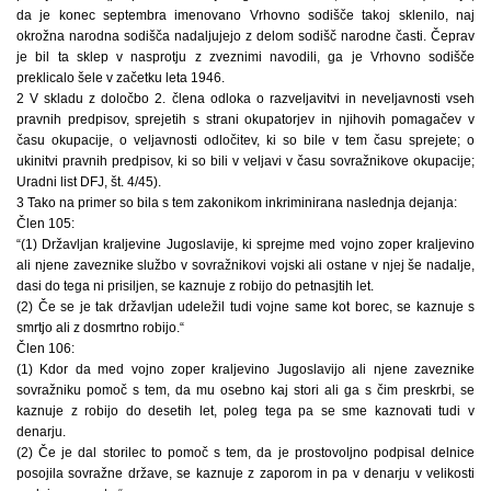
da je konec septembra imenovano Vrhovno sodišče takoj sklenilo, naj
okrožna narodna sodišča nadaljujejo z delom sodišč narodne časti. Čeprav
je bil ta sklep v nasprotju z zveznimi navodili, ga je Vrhovno sodišče
preklicalo šele v začetku leta 1946.
2 V skladu z določbo 2. člena odloka o razveljavitvi in neveljavnosti vseh
pravnih predpisov, sprejetih s strani okupatorjev in njihovih pomagačev v
času okupacije, o veljavnosti odločitev, ki so bile v tem času sprejete; o
ukinitvi pravnih predpisov, ki so bili v veljavi v času sovražnikove okupacije;
Uradni list DFJ, št. 4/45).
3 Tako na primer so bila s tem zakonikom inkriminirana naslednja dejanja:
Člen 105:
“(1) Državljan kraljevine Jugoslavije, ki sprejme med vojno zoper kraljevino
ali njene zaveznike službo v sovražnikovi vojski ali ostane v njej še nadalje,
dasi do tega ni prisiljen, se kaznuje z robijo do petnasjtih let.
(2) Če se je tak državljan udeležil tudi vojne same kot borec, se kaznuje s
smrtjo ali z dosmrtno robijo.“
Člen 106:
(1) Kdor da med vojno zoper kraljevino Jugoslavijo ali njene zaveznike
sovražniku pomoč s tem, da mu osebno kaj stori ali ga s čim preskrbi, se
kaznuje z robijo do desetih let, poleg tega pa se sme kaznovati tudi v
denarju.
(2) Če je dal storilec to pomoč s tem, da je prostovoljno podpisal delnice
posojila sovražne države, se kaznuje z zaporom in pa v denarju v velikosti