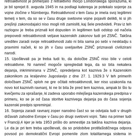
retroaktivnost je primerjalo z retraktivno močjo Londonskega sporazuma, ki
je bil sprejet 8. avgusta 1945 in na podlagi katerega je potekalo sojenje za
vojne zločine v Nürnbergu. Retroaktivnost v tem času je imela svoj legitimni
temelj v tem, da so se v času druge svetovne vojne pojavili delikti, ki si jih
prejšnji zakonodajalci niso mogli niti zamisliti, kaj šele predvideti. Prav iz teh
razlogov je treba priznati kot dopusten in legitimen tudi odstop od načela
prepovedi retroaktivnosti veljave kazenskih zakonov tudi pri ZSNČ. Takšna
ureditev zaradi svoje retroaktivnosti zato ni bila sama po sebi v neskladju s
pravnimi načeli, ki so jih v času uveljavitve ZSNČ priznavali civilizirani
narodi.
15. Upoštevati pa je treba tudi to, da določbe ZSNČ niso bile v celoti
retroaktivne. Ni namreč mogoče spregledati tega, da so bila nekatera
dejanja, inkriminirana v ZSNČ, opredeljena kot kazniva že s Kazenskim
zakonikom za kraljevino Jugoslavijo z dne 27. 1. 1929.3 V teh primerih
določbam ZSNČ sploh ne gre očitati retroaktivnosti, ker niso uzakonila na
novo kot kaznivih ravnanj, ki ne bi bila že pred tem kazniva, ampak bi šlo tu
kvečjemu za vprašanje, ki zadeva uporabo milejšega kazenskega predpisa v
primeru, ko se je od časa storitve kaznivega dejanja pa do časa sojenja
kazenski predpis spreminjal.
16. Sojenja zaradi ravnanj zoper narodno čast so se odvijala tudi v drugih
državah zahodne Evrope v času po drugi svetovni vojni. Tako na primer tudi
v Franciji,4 kjer je leta 1953 prišlo do amnestije za takšna kazniva dejanja.
Le da je pri tem treba upoštevati, da so pridobitve protifašističnega odpora
povsod po demokratični Evropi pomenile zlom totalitarnega sistema in