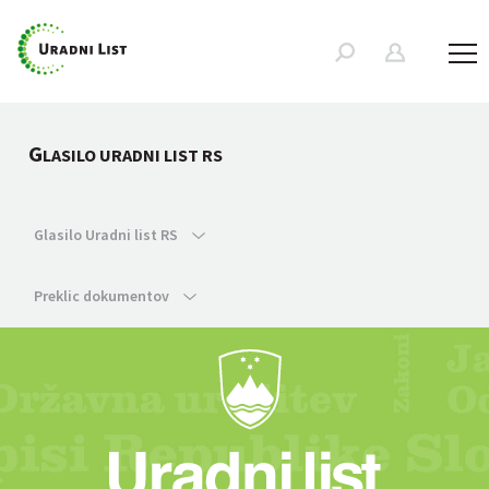
G
LASILO URADNI LIST RS
Glasilo Uradni list RS
Preklic dokumentov