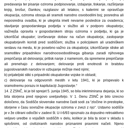
predavanja ter pisanje oziroma podpisovanje, izdajanje, tiskanje, razširjanje
knjig, brošur, člankov, razglasov ali letakov, s katerimi se opravičuje
okupacija, oziroma obsoja ali sramoti narodno osvobodilni boj; posredna ali
neposredna ovadba, ki je utegnila imeti nevarne posledice za ovadenca;
stavljanje gospodarskega podjetja v službo ali v podporo okupatorju;
važnejša opravila v gospodarskem stroju oziroma v podjetju, ki ga je
izkoriščal okupator; izvrševanje dobav na račun okupatorja; zastopanje
okupatorjevih koristi pred sodiščem; služba v policijskem ali uradniškem
sestavu na mestu, ki je posebno važno za okupatorja; izkoriščanje stiske ali
sramotitev pripadnikov narodnoosvobodilnega gibanja zaradi njihovega
prepričanja ali delovanja; pritisk nanje z namenom, da spremene prepričanje
ali prenehajo z delovanjem; delovanje proti enotnosti in bratstvu
jugoslovanskih narodov in vzbujanje mržnje med njimi;
b) prijateljski stiki s pripadniki okupatorske vojske in oblasti;
c) delovanje na odgovornih mestih v letu 1941, ki je prispevalo k
sramotnemu porazu in kapitulaciji Jugoslavije.“
14. Z ZSNČ, ki je bil sprejet 5. junija 1945, so bila inkriminirana dejanja, ki so
bila storjena pred njegovo uveljavitvijo. V 1. členu ZSNČ je bilo izrecno
določeno, da Sodišče slovenske narodne časti sodi za “zločine in prestopke,
storjene v času sovražne okupacije oziroma v zvezi z njo“. Ustavno sodišče
je v že citirani odločbi v zadevi št. U-I-6/93 spoznalo za dopustno retroaktivno
veljavo uredbe o vojaških sodiščih v delu, kolikor je bila ta sicer v skladu s
splošnimi, od civiliziranih narodov priznanimi pravnimi načeli. Njeno