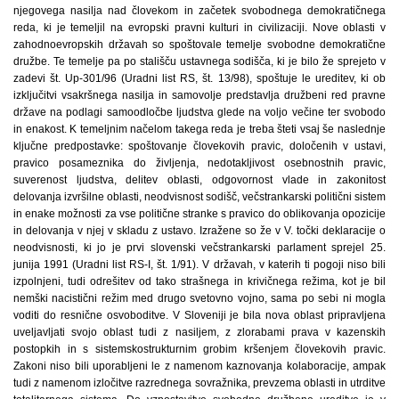
njegovega nasilja nad človekom in začetek svobodnega demokratičnega
reda, ki je temeljil na evropski pravni kulturi in civilizaciji. Nove oblasti v
zahodnoevropskih državah so spoštovale temelje svobodne demokratične
družbe. Te temelje pa po stališču ustavnega sodišča, ki je bilo že sprejeto v
zadevi št. Up-301/96 (Uradni list RS, št. 13/98), spoštuje le ureditev, ki ob
izključitvi vsakršnega nasilja in samovolje predstavlja družbeni red pravne
države na podlagi samoodločbe ljudstva glede na voljo večine ter svobodo
in enakost. K temeljnim načelom takega reda je treba šteti vsaj še naslednje
ključne predpostavke: spoštovanje človekovih pravic, določenih v ustavi,
pravico posameznika do življenja, nedotakljivost osebnostnih pravic,
suverenost ljudstva, delitev oblasti, odgovornost vlade in zakonitost
delovanja izvršilne oblasti, neodvisnost sodišč, večstrankarski politični sistem
in enake možnosti za vse politične stranke s pravico do oblikovanja opozicije
in delovanja v njej v skladu z ustavo. Izražene so že v V. točki deklaracije o
neodvisnosti, ki jo je prvi slovenski večstrankarski parlament sprejel 25.
junija 1991 (Uradni list RS-I, št. 1/91). V državah, v katerih ti pogoji niso bili
izpolnjeni, tudi odrešitev od tako strašnega in krivičnega režima, kot je bil
nemški nacistični režim med drugo svetovno vojno, sama po sebi ni mogla
voditi do resnične osvoboditve. V Sloveniji je bila nova oblast pripravljena
uveljavljati svojo oblast tudi z nasiljem, z zlorabami prava v kazenskih
postopkih in s sistemskostrukturnim grobim kršenjem človekovih pravic.
Zakoni niso bili uporabljeni le z namenom kaznovanja kolaboracije, ampak
tudi z namenom izločitve razrednega sovražnika, prevzema oblasti in utrditve