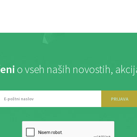
eni
o vseh naših novostih, akci
PRIJAVA