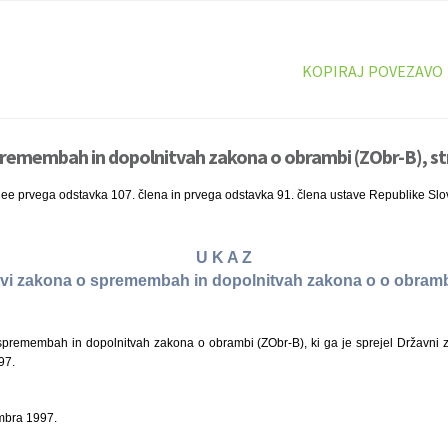
KOPIRAJ POVEZAVO
premembah in dopolnitvah zakona o obrambi (ZObr-B), st
nee prvega odstavka 107. člena in prvega odstavka 91. člena ustave Republike Slo
U K A Z
itvi zakona o spremembah in dopolnitvah zakona o o obramb
remembah in dopolnitvah zakona o obrambi (ZObr-B), ki ga je sprejel Državni z
97.
mbra 1997.