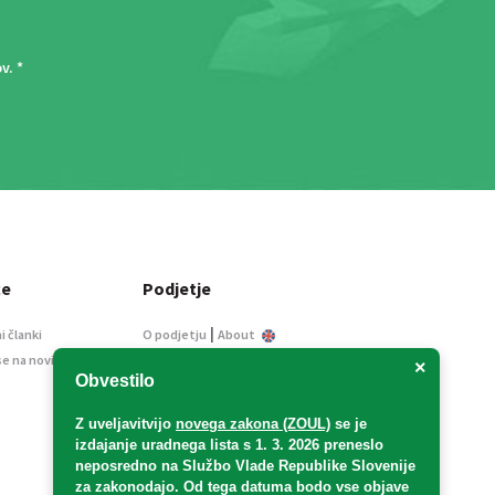
ov
. *
ce
Podjetje
|
i članki
O podjetju
About
se na novice
Kontakt
×
Obvestilo
Informacije javnega
značaja
Z uveljavitvijo
novega zakona (ZOUL)
se je
Oglaševanje
izdajanje uradnega lista s 1. 3. 2026 preneslo
Splošni pogoji
neposredno
na Službo Vlade Republike Slovenije
Izjava o varstvu osebnih
za zakonodajo
. Od tega datuma bodo vse objave