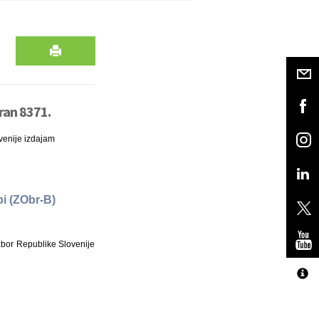
ran 8371.
venije izdajam
i (ZObr-B)
bor Republike Slovenije