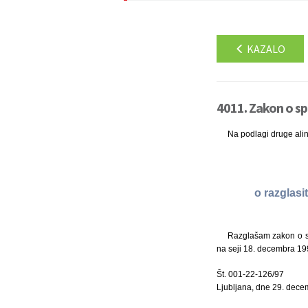
KAZALO
4011. Zakon o s
Na podlagi druge ali
o razglas
Razglašam zakon o sp
na seji 18. decembra 19
Št. 001-22-126/97
Ljubljana, dne 29. dece