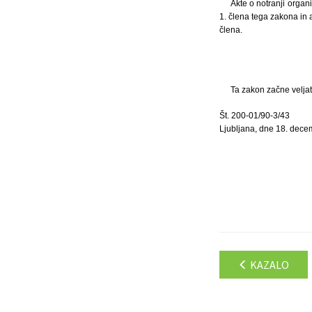
Akte o notranji organi
1. člena tega zakona in 
člena.
Ta zakon začne veljat
Št. 200-01/90-3/43
Ljubljana, dne 18. dece
KAZALO