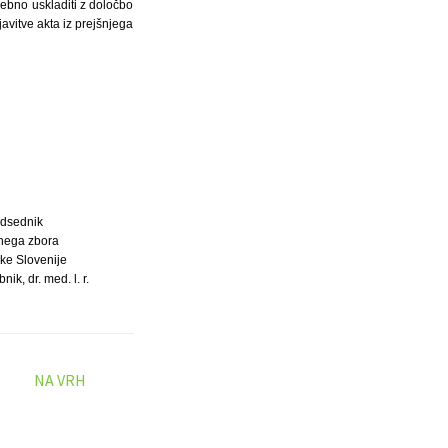
trebno uskladiti z določbo
avitve akta iz prejšnjega
dsednik
nega zbora
ke Slovenije
ik, dr. med. l. r.
NA VRH