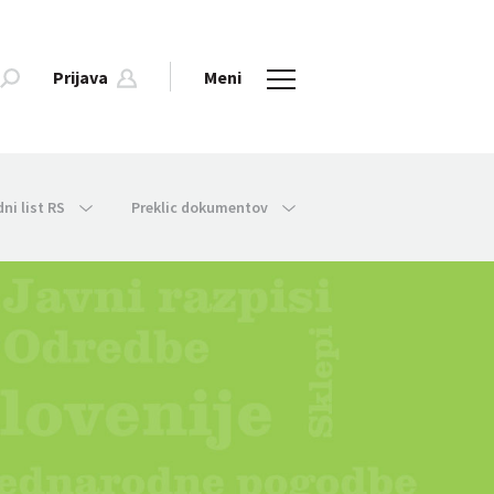
Prijava
Meni
dni list RS
Preklic dokumentov