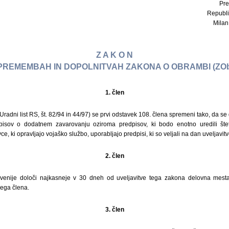
Pre
Republi
Milan 
Z A K O N
PREMEMBAH IN DOPOLNITVAH ZAKONA O OBRAMBI (ZOb
1. člen
radni list RS, št. 82/94 in 44/97) se prvi odstavek 108. člena spremeni tako, da se 
pisov o dodatnem zavarovanju oziroma predpisov, ki bodo enotno uredili šte
, ki opravljajo vojaško službo, uporabljajo predpisi, ki so veljali na dan uveljavit
2. člen
venije določi najkasneje v 30 dneh od uveljavitve tega zakona delovna mesta 
jega člena.
3. člen