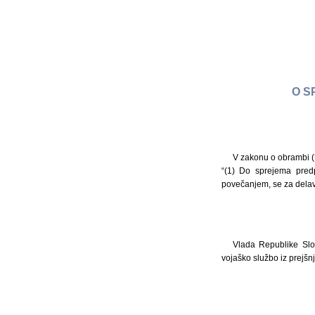
O S
V zakonu o obrambi (U
“(1) Do sprejema pred
povečanjem, se za delavce
Vlada Republike Slo
vojaško službo iz prejšn