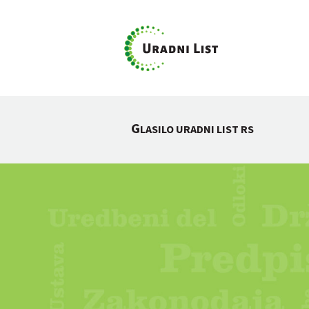
G
LASILO URADNI LIST RS