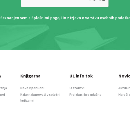
Seznanjen sem s
Splošnimi pogoji
in z
Izjavo o varstvu osebnih podatk
a
Knjigarna
UL info tok
Novi
vanja
Novo v ponudbi
O storitvi
Aktualn
meri
Kako nakupovati v spletni
Preizkusi brezplačno
Naroči 
knjigarni