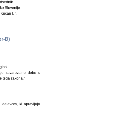
dsednik
ke Slovenije
Kučan l. r.
r-B)
glasi:
tje zavarovalne dobe s
ve tega zakona.”
delavcev, ki opravljajo