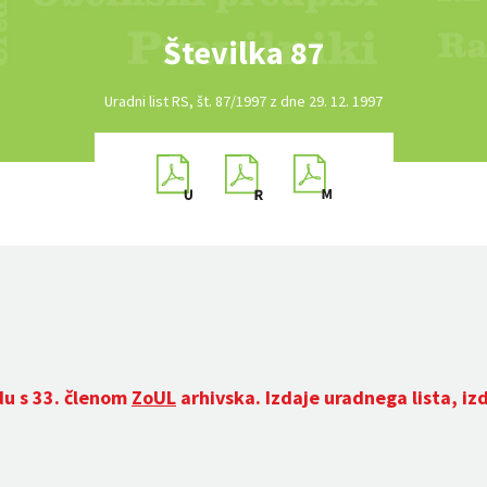
Številka 87
Uradni list RS, št. 87/1997 z dne 29. 12. 1997
du s 33. členom
ZoUL
arhivska. Izdaje uradnega lista, iz