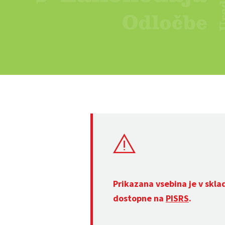
Prikazana vsebina je v skla
dostopne na
PISRS
.