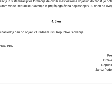
zaciji in sistemizaciji ter formacije delovnih mest oziroma vojaških dolžnosti je po
aktom Vlade Republike Slovenije iz prejšnjega člena najkasneje v 30 dneh od uvelj
4. člen
i naslednji dan po objavi v Uradnem listu Republike Slovenije.
mbra 1997.
Pre
Držav
Republi
Janez Podobn