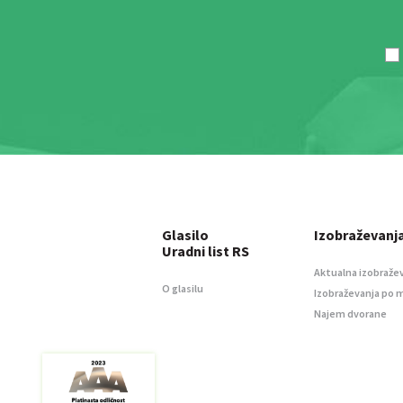
Glasilo
Izobraževanj
Uradni list RS
Aktualna izobraže
O glasilu
Izobraževanja po 
Najem dvorane