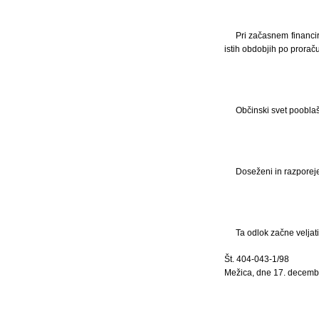
Pri začasnem financir
istih obdobjih po prorač
Občinski svet poobla
Doseženi in razporeje
Ta odlok začne veljat
Št. 404-043-1/98
Mežica, dne 17. decemb