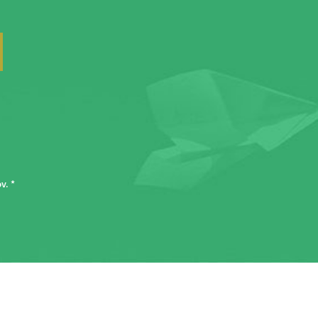
ov
. *