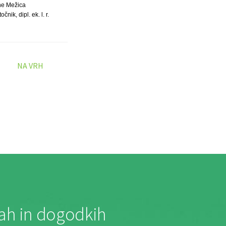
ne Mežica
nik, dipl. ek. l. r.
NA VRH
jah in dogodkih