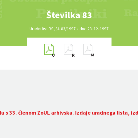
Številka 83
Uradni list RS, št. 83/1997 z dne 23. 12. 1997
du s 33. členom
ZoUL
arhivska. Izdaje uradnega lista, iz