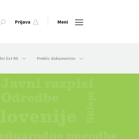
Prijava
Meni
dni list RS
Preklic dokumentov