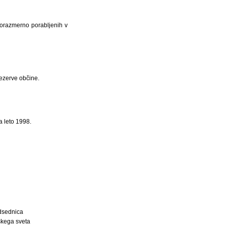
sorazmerno porabljenih v
ezerve občine.
a leto 1998.
dsednica
kega sveta