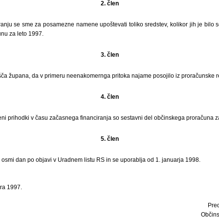
2. člen
anju se sme za posamezne namene upoštevati toliko sredstev, kolikor jih je bilo 
unu za leto 1997.
3. člen
šča župana, da v primeru neenakomernga pritoka najame posojilo iz proračunske r
4. člen
ni prihodki v času začasnega financiranja so sestavni del občinskega proračuna z
5. člen
i osmi dan po objavi v Uradnem listu RS in se uporablja od 1. januarja 1998.
ra 1997.
Pre
Občins