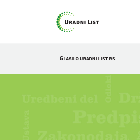
G
LASILO URADNI LIST RS