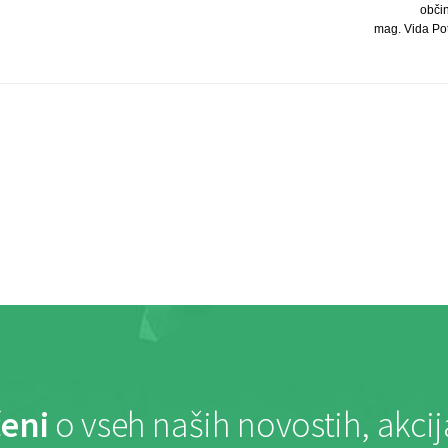
obči
mag. Vida Potoč
eni
o vseh naših novostih, akci