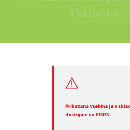
Prikazana vsebina je v skla
dostopne na
PISRS
.