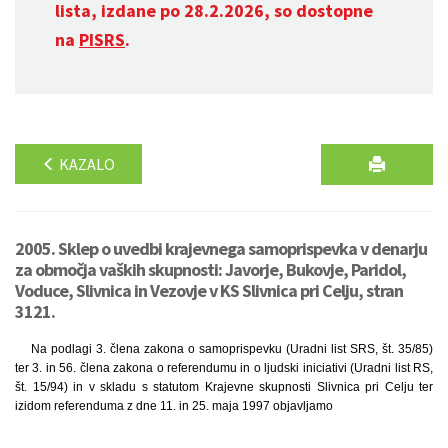
lista, izdane po 28.2.2026, so dostopne
na
PISRS
.
KAZALO
2005. Sklep o uvedbi krajevnega samoprispevka v denarju
za območja vaških skupnosti: Javorje, Bukovje, Paridol,
Voduce, Slivnica in Vezovje v KS Slivnica pri Celju, stran
3121.
Na podlagi 3. člena zakona o samoprispevku (Uradni list SRS, št. 35/85)
ter 3. in 56. člena zakona o referendumu in o ljudski iniciativi (Uradni list RS,
št. 15/94) in v skladu s statutom Krajevne skupnosti Slivnica pri Celju ter
izidom referenduma z dne 11. in 25. maja 1997 objavljamo