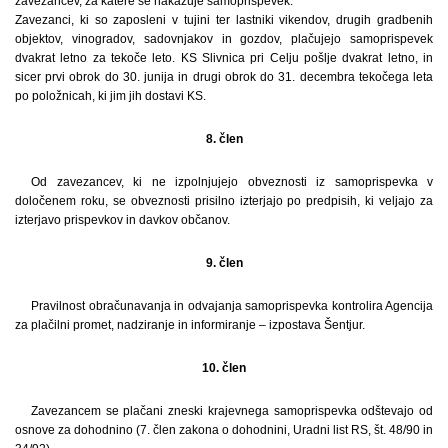
zavezancev, za katere se nakazuje samoprispevek.
Zavezanci, ki so zaposleni v tujini ter lastniki vikendov, drugih gradbenih
objektov, vinogradov, sadovnjakov in gozdov, plačujejo samoprispevek
dvakrat letno za tekoče leto. KS Slivnica pri Celju pošlje dvakrat letno, in
sicer prvi obrok do 30. junija in drugi obrok do 31. decembra tekočega leta
po položnicah, ki jim jih dostavi KS.
8. člen
Od zavezancev, ki ne izpolnjujejo obveznosti iz samoprispevka v
določenem roku, se obveznosti prisilno izterjajo po predpisih, ki veljajo za
izterjavo prispevkov in davkov občanov.
9. člen
Pravilnost obračunavanja in odvajanja samoprispevka kontrolira Agencija
za plačilni promet, nadziranje in informiranje – izpostava Šentjur.
10. člen
Zavezancem se plačani zneski krajevnega samoprispevka odštevajo od
osnove za dohodnino (7. člen zakona o dohodnini, Uradni list RS, št. 48/90 in