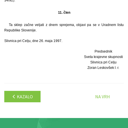
34/92).
11. člen
Ta sklep začne veljati z dnem sprejema, objavi pa se v Uradnem listu
Republike Slovenije.
Slivnica pri Celju, dne 26. maja 1997.
Predsednik
Sveta krajevne skupnosti
Slivnica pri Celju
Zoran Leskovšek l. r.
KAZALO
NA VRH