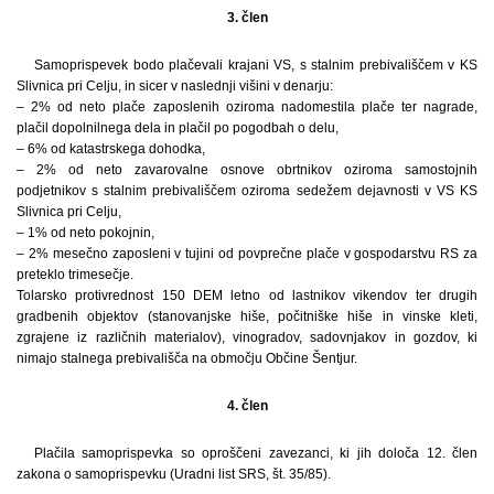
3. člen
Samoprispevek bodo plačevali krajani VS, s stalnim prebivališčem v KS
Slivnica pri Celju, in sicer v naslednji višini v denarju:
– 2% od neto plače zaposlenih oziroma nadomestila plače ter nagrade,
plačil dopolnilnega dela in plačil po pogodbah o delu,
– 6% od katastrskega dohodka,
– 2% od neto zavarovalne osnove obrtnikov oziroma samostojnih
podjetnikov s stalnim prebivališčem oziroma sedežem dejavnosti v VS KS
Slivnica pri Celju,
– 1% od neto pokojnin,
– 2% mesečno zaposleni v tujini od povprečne plače v gospodarstvu RS za
preteklo trimesečje.
Tolarsko protivrednost 150 DEM letno od lastnikov vikendov ter drugih
gradbenih objektov (stanovanjske hiše, počitniške hiše in vinske kleti,
zgrajene iz različnih materialov), vinogradov, sadovnjakov in gozdov, ki
nimajo stalnega prebivališča na območju Občine Šentjur.
4. člen
Plačila samoprispevka so oproščeni zavezanci, ki jih določa 12. člen
zakona o samoprispevku (Uradni list SRS, št. 35/85).