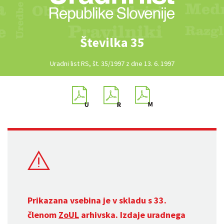
Številka 35
Uradni list RS, št. 35/1997 z dne 13. 6. 1997
Prikazana vsebina je v skladu s 33.
členom
ZoUL
arhivska. Izdaje uradnega