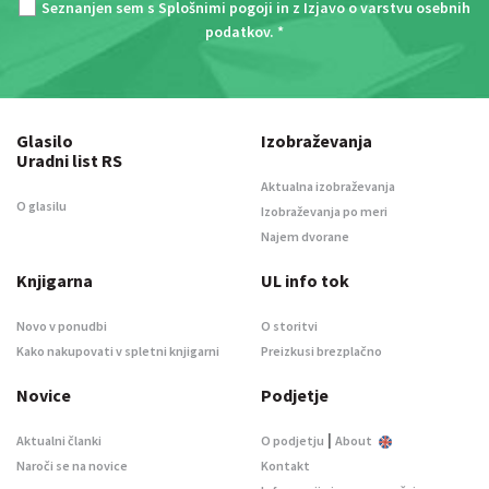
Seznanjen sem s
Splošnimi pogoji
in z
Izjavo o varstvu osebnih
podatkov
. *
Glasilo
Izobraževanja
Uradni list RS
Aktualna izobraževanja
O glasilu
Izobraževanja po meri
Najem dvorane
Knjigarna
UL info tok
Novo v ponudbi
O storitvi
Kako nakupovati v spletni knjigarni
Preizkusi brezplačno
Novice
Podjetje
|
Aktualni članki
O podjetju
About
Naroči se na novice
Kontakt