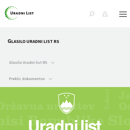
G
LASILO URADNI LIST RS
Glasilo Uradni list RS
Preklic dokumentov