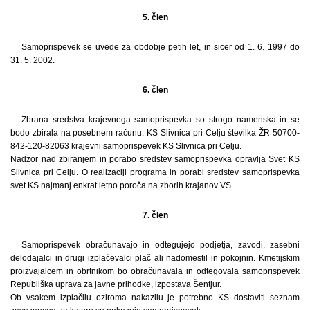
5. člen
Samoprispevek se uvede za obdobje petih let, in sicer od 1. 6. 1997 do
31. 5. 2002.
6. člen
Zbrana sredstva krajevnega samoprispevka so strogo namenska in se
bodo zbirala na posebnem računu: KS Slivnica pri Celju številka ŽR 50700-
842-120-82063 krajevni samoprispevek KS Slivnica pri Celju.
Nadzor nad zbiranjem in porabo sredstev samoprispevka opravlja Svet KS
Slivnica pri Celju. O realizaciji programa in porabi sredstev samoprispevka
svet KS najmanj enkrat letno poroča na zborih krajanov VS.
7. člen
Samoprispevek obračunavajo in odtegujejo podjetja, zavodi, zasebni
delodajalci in drugi izplačevalci plač ali nadomestil in pokojnin. Kmetijskim
proizvajalcem in obrtnikom bo obračunavala in odtegovala samoprispevek
Republiška uprava za javne prihodke, izpostava Šentjur.
Ob vsakem izplačilu oziroma nakazilu je potrebno KS dostaviti seznam