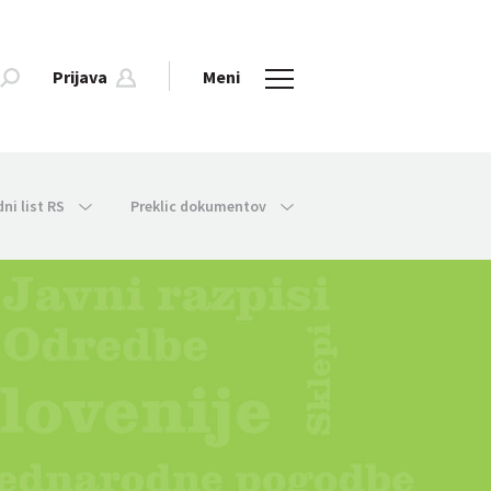
Prijava
Meni
dni list RS
Preklic dokumentov