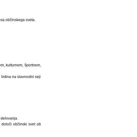
lesa občinskega sveta.
m, kulturnem, športnem,
stina na slavnostni seji
 delovanja.
določi občinski svet ob