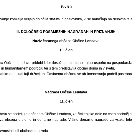
9. člen
vanje komisije veljajo določila statuta in poslovnika, ki se nanašajo na delovna te
III. DOLOČBE O POSAMEZNIH NAGRADAH IN PRIZNANJIH
Naziv častnega občana Občine Lendava
10. člen
na Občine Lendava pridobi kdor doseže pomembne trajne uspehe na gospodarske
in humanitarnem področju ter s tem predstavlja občino doma in v svetu.
ahko dobi tudi tuji državljan. Častnemu občanu se ob imenovanju podeli posebna li
Nagrada Občine Lendava
11. člen
va se podeljuje občanom Občine Lendava, za življenjsko delo na vseh področjih
 obsega diplomo in denarno nagrado. Višino denarne nagrade za vsako leto 
vnostni seji občinskega sveta.