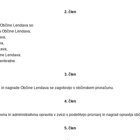
2. člen
 Občine Lendava so:
a Občine Lendava,
ava,
va,
dava,
ine Lendava.
 enkratne.
3. člen
a in nagrade Občine Lendava se zagotovijo v občinskem proračunu.
4. člen
vna in administrativna opravila v zvezi s podelitvijo priznanj in nagrad opravlja ob
5. člen