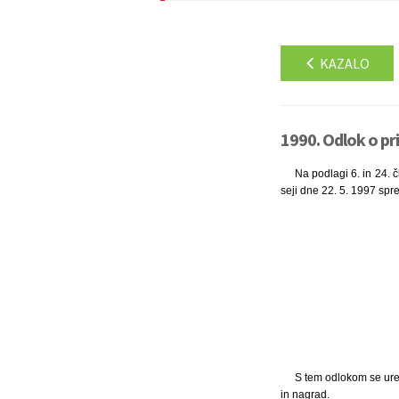
KAZALO
1990. Odlok o pr
Na podlagi 6. in 24. 
seji dne 22. 5. 1997 spre
S tem odlokom se urej
in nagrad.