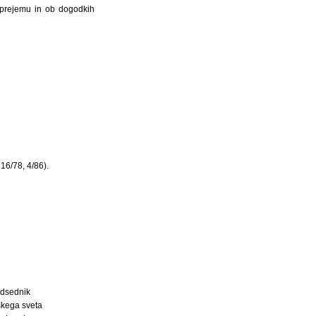
sprejemu in ob dogodkih
16/78, 4/86).
dsednik
kega sveta