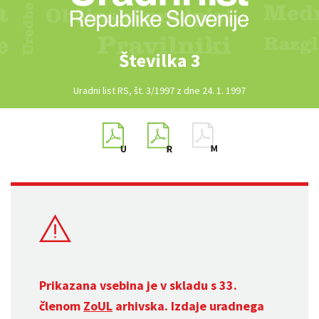
Številka 3
Uradni list RS, št. 3/1997 z dne 24. 1. 1997
Prikazana vsebina je v skladu s 33.
členom
ZoUL
arhivska. Izdaje uradnega