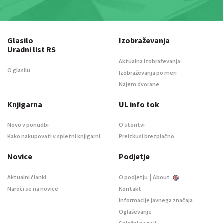
Glasilo
Izobraževanja
Uradni list RS
Aktualna izobraževanja
O glasilu
Izobraževanja po meri
Najem dvorane
Knjigarna
UL info tok
Novo v ponudbi
O storitvi
Kako nakupovati v spletni knjigarni
Preizkusi brezplačno
Novice
Podjetje
|
Aktualni članki
O podjetju
About
Naroči se na novice
Kontakt
Informacije javnega značaja
Oglaševanje
Splošni pogoji