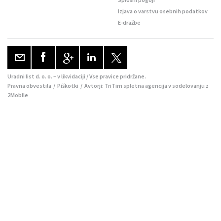
Izjava o varstvu osebnih podatkov
E-dražbe
Uradni list d. o. o. – v likvidaciji / Vse pravice pridržane.
Pravna obvestila
/
Piškotki
/ Avtorji:
TriTim spletna agencija
v sodelovanju z
2Mobile