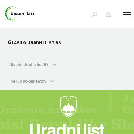
G
LASILO URADNI LIST RS
Glasilo Uradni list RS
Preklic dokumentov