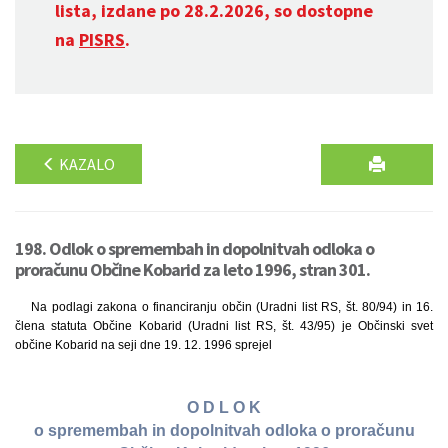
lista, izdane po 28.2.2026, so dostopne
na
PISRS
.
KAZALO
198. Odlok o spremembah in dopolnitvah odloka o
proračunu Občine Kobarid za leto 1996, stran 301.
Na podlagi zakona o financiranju občin (Uradni list RS, št. 80/94) in 16.
člena statuta Občine Kobarid (Uradni list RS, št. 43/95) je Občinski svet
občine Kobarid na seji dne 19. 12. 1996 sprejel
O D L O K
o spremembah in dopolnitvah odloka o proračunu