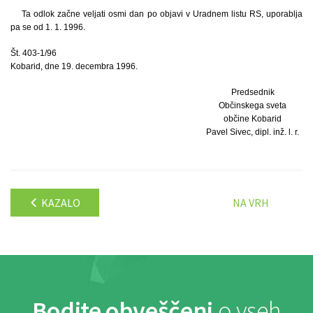
Ta odlok začne veljati osmi dan po objavi v Uradnem listu RS, uporablja
pa se od 1. 1. 1996.
Št. 403-1/96
Kobarid, dne 19. decembra 1996.
Predsednik
Občinskega sveta
občine Kobarid
Pavel Sivec, dipl. inž. l. r.
KAZALO
NA VRH
Bodite obveščeni
o vseh