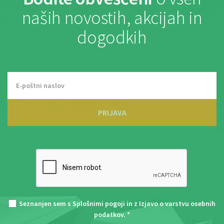
naših novostih, akcijah in
dogodkih
PRIJAVA
Seznanjen sem s
Splošnimi pogoji
in z
Izjavo o varstvu osebnih
podatkov
. *