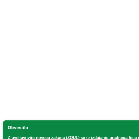
Obvestilo
Z uveljavitvijo
novega zakona (ZOUL)
se je
izdajanje uradnega lista 