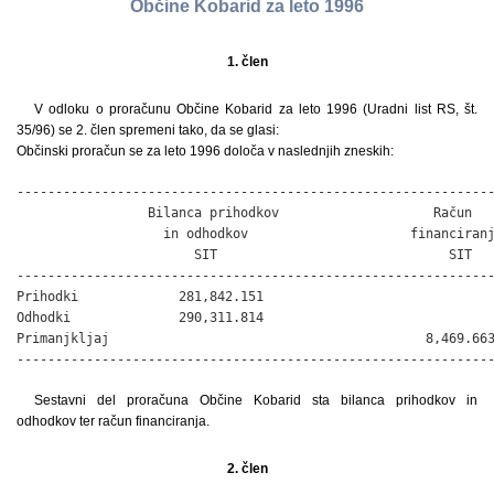
Občine Kobarid za leto 1996
1. člen
V odloku o proračunu Občine Kobarid za leto 1996 (Uradni list RS, št.
35/96) se 2. člen spremeni tako, da se glasi:
Občinski proračun se za leto 1996 določa v naslednjih zneskih:
--------------------------------------------------------------
                 Bilanca prihodkov                    Račun

                   in odhodkov                     financiranj
                       SIT                              SIT

--------------------------------------------------------------
Prihodki             281,842.151

Odhodki              290,311.814

Primanjkljaj                                         8,469.663
-------------------------------------------------------------
Sestavni del proračuna Občine Kobarid sta bilanca prihodkov in
odhodkov ter račun financiranja.
2. člen