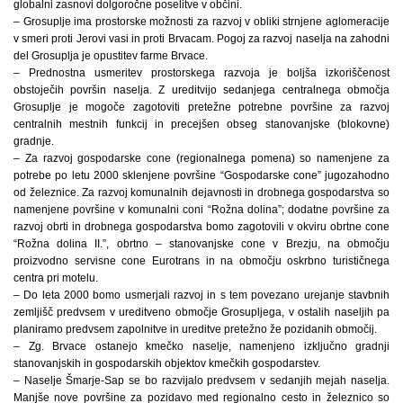
globalni zasnovi dolgoročne poselitve v občini.
– Grosuplje ima prostorske možnosti za razvoj v obliki strnjene aglomeracije
v smeri proti Jerovi vasi in proti Brvacam. Pogoj za razvoj naselja na zahodni
del Grosuplja je opustitev farme Brvace.
– Prednostna usmeritev prostorskega razvoja je boljša izkoriščenost
obstoječih površin naselja. Z ureditvijo sedanjega centralnega območja
Grosuplje je mogoče zagotoviti pretežne potrebne površine za razvoj
centralnih mestnih funkcij in precejšen obseg stanovanjske (blokovne)
gradnje.
– Za razvoj gospodarske cone (regionalnega pomena) so namenjene za
potrebe po letu 2000 sklenjene površine “Gospodarske cone” jugozahodno
od železnice. Za razvoj komunalnih dejavnosti in drobnega gospodarstva so
namenjene površine v komunalni coni “Rožna dolina”; dodatne površine za
razvoj obrti in drobnega gospodarstva bomo zagotovili v okviru obrtne cone
“Rožna dolina II.”, obrtno – stanovanjske cone v Brezju, na območju
proizvodno servisne cone Eurotrans in na območju oskrbno turističnega
centra pri motelu.
– Do leta 2000 bomo usmerjali razvoj in s tem povezano urejanje stavbnih
zemljišč predvsem v ureditveno območje Grosupljega, v ostalih naseljih pa
planiramo predvsem zapolnitve in ureditve pretežno že pozidanih območij.
– Zg. Brvace ostanejo kmečko naselje, namenjeno izključno gradnji
stanovanjskih in gospodarskih objektov kmečkih gospodarstev.
– Naselje Šmarje-Sap se bo razvijalo predvsem v sedanjih mejah naselja.
Manjše nove površine za pozidavo med regionalno cesto in železnico so