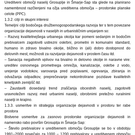
Ureditveni območji naselij Grosuplje in Šmarje-Sap sta glede na planirano
namembnost razčlenjeni na ožja ureditvena območja – prostorske planske
celote (PPC).
1.3.2. cilji in skupni interesi
Temeljni cilji bodočega družbenogospodarskega razvoja ter s tem povezane
organizacije dejavnosti v naseljih in urbanističnim urejanjem so:
– Razvoj kvalitetnejšega urbanega okolja kar pomeni sedanjim in bodočim
prebivalcem zagotoviti ustrezni oskrbni, prometni in komunalni standard,
humano in zdravo bivalno okolje, bližino in (ali) dobro dostopnost do
delovnih mest, možnosti za razvijanje dejavnosti v prostem času itd.
– Sanacija negativnih vplivov na bivalno in delovno okolje in naravne vire:
ureditev osnovnega prometnega omrežja, kanalizacije, oskrbe z vodo,
urejenje vodotokov, varovanja pred poplavami, ogrevanja, zbiranja in
odvažanja odpadkov, preprečevanje nekontrolirane pozidave kvalitetnih
kmetijskih zemljišč itd.
– Zaustaviti dosedanji trend zraščanja obcestnih naselij, zagotoviti
uravnotežen razvoj med urbanimi naselji, obrobnimi pretežno ruralnimi
naselji in krajino.
1.3.3. usmeritve in strategija organizacije dejavnosti v prostoru ter rabe
prostora
Bistvene usmeritve za zasnovo prostorske organizacije dejavnosti in
namensko rabo površin Grosuplja in Šmarja-Sap:
– Število prebivalcev v ureditvenem območju Grosuplje se bo v obdobju
1991–2000 povečalo za 1000 – 1200 prebivalcev, v ureditvenem območju