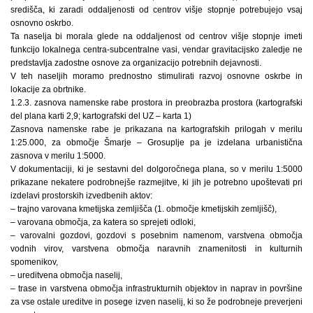
središča, ki zaradi oddaljenosti od centrov višje stopnje potrebujejo vsaj
osnovno oskrbo.
Ta naselja bi morala glede na oddaljenost od centrov višje stopnje imeti
funkcijo lokalnega centra-subcentralne vasi, vendar gravitacijsko zaledje ne
predstavlja zadostne osnove za organizacijo potrebnih dejavnosti.
V teh naseljih moramo prednostno stimulirati razvoj osnovne oskrbe in
lokacije za obrtnike.
1.2.3. zasnova namenske rabe prostora in preobrazba prostora (kartografski
del plana karti 2,9; kartografski del UZ – karta 1)
Zasnova namenske rabe je prikazana na kartografskih prilogah v merilu
1:25.000, za območje Šmarje – Grosuplje pa je izdelana urbanistična
zasnova v merilu 1:5000.
V dokumentaciji, ki je sestavni del dolgoročnega plana, so v merilu 1:5000
prikazane nekatere podrobnejše razmejitve, ki jih je potrebno upoštevati pri
izdelavi prostorskih izvedbenih aktov:
– trajno varovana kmetijska zemljišča (1. območje kmetijskih zemljišč),
– varovana območja, za katera so sprejeti odloki,
– varovalni gozdovi, gozdovi s posebnim namenom, varstvena območja
vodnih virov, varstvena območja naravnih znamenitosti in kulturnih
spomenikov,
– ureditvena območja naselij,
– trase in varstvena območja infrastrukturnih objektov in naprav in površine
za vse ostale ureditve in posege izven naselij, ki so že podrobneje preverjeni