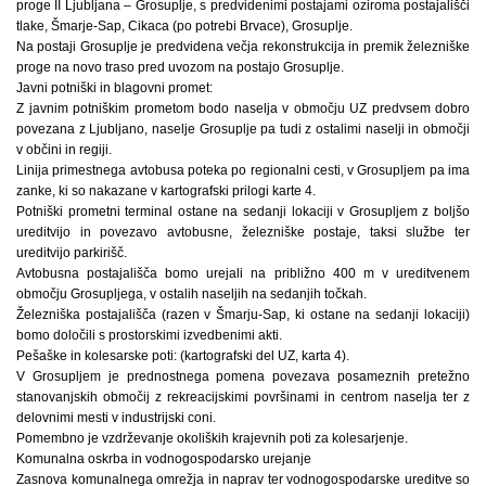
proge II Ljubljana – Grosuplje, s predvidenimi postajami oziroma postajališči
tlake, Šmarje-Sap, Cikaca (po potrebi Brvace), Grosuplje.
Na postaji Grosuplje je predvidena večja rekonstrukcija in premik železniške
proge na novo traso pred uvozom na postajo Grosuplje.
Javni potniški in blagovni promet:
Z javnim potniškim prometom bodo naselja v območju UZ predvsem dobro
povezana z Ljubljano, naselje Grosuplje pa tudi z ostalimi naselji in območji
v občini in regiji.
Linija primestnega avtobusa poteka po regionalni cesti, v Grosupljem pa ima
zanke, ki so nakazane v kartografski prilogi karte 4.
Potniški prometni terminal ostane na sedanji lokaciji v Grosupljem z boljšo
ureditvijo in povezavo avtobusne, železniške postaje, taksi službe ter
ureditvijo parkirišč.
Avtobusna postajališča bomo urejali na približno 400 m v ureditvenem
območju Grosupljega, v ostalih naseljih na sedanjih točkah.
Železniška postajališča (razen v Šmarju-Sap, ki ostane na sedanji lokaciji)
bomo določili s prostorskimi izvedbenimi akti.
Pešaške in kolesarske poti: (kartografski del UZ, karta 4).
V Grosupljem je prednostnega pomena povezava posameznih pretežno
stanovanjskih območij z rekreacijskimi površinami in centrom naselja ter z
delovnimi mesti v industrijski coni.
Pomembno je vzdrževanje okoliških krajevnih poti za kolesarjenje.
Komunalna oskrba in vodnogospodarsko urejanje
Zasnova komunalnega omrežja in naprav ter vodnogospodarske ureditve so