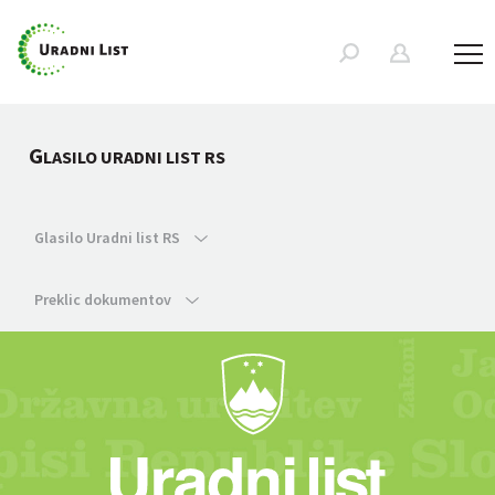
G
LASILO URADNI LIST RS
Glasilo Uradni list RS
Preklic dokumentov