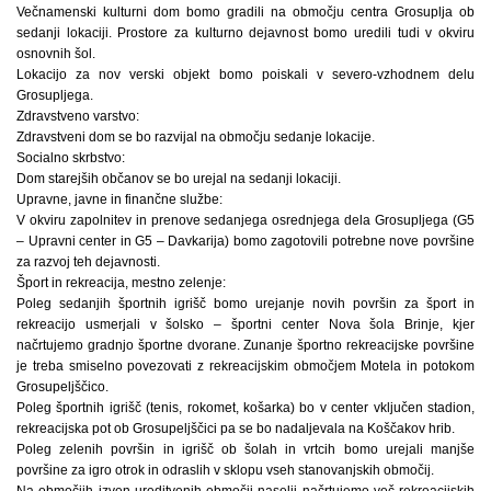
Večnamenski kulturni dom bomo gradili na območju centra Grosuplja ob
sedanji lokaciji. Prostore za kulturno dejavnost bomo uredili tudi v okviru
osnovnih šol.
Lokacijo za nov verski objekt bomo poiskali v severo-vzhodnem delu
Grosupljega.
Zdravstveno varstvo:
Zdravstveni dom se bo razvijal na območju sedanje lokacije.
Socialno skrbstvo:
Dom starejših občanov se bo urejal na sedanji lokaciji.
Upravne, javne in finančne službe:
V okviru zapolnitev in prenove sedanjega osrednjega dela Grosupljega (G5
– Upravni center in G5 – Davkarija) bomo zagotovili potrebne nove površine
za razvoj teh dejavnosti.
Šport in rekreacija, mestno zelenje:
Poleg sedanjih športnih igrišč bomo urejanje novih površin za šport in
rekreacijo usmerjali v šolsko – športni center Nova šola Brinje, kjer
načrtujemo gradnjo športne dvorane. Zunanje športno rekreacijske površine
je treba smiselno povezovati z rekreacijskim območjem Motela in potokom
Grosupeljščico.
Poleg športnih igrišč (tenis, rokomet, košarka) bo v center vključen stadion,
rekreacijska pot ob Grosupeljščici pa se bo nadaljevala na Koščakov hrib.
Poleg zelenih površin in igrišč ob šolah in vrtcih bomo urejali manjše
površine za igro otrok in odraslih v sklopu vseh stanovanjskih območij.
Na območjih izven ureditvenih območij naselij načrtujemo več rekreacijskih