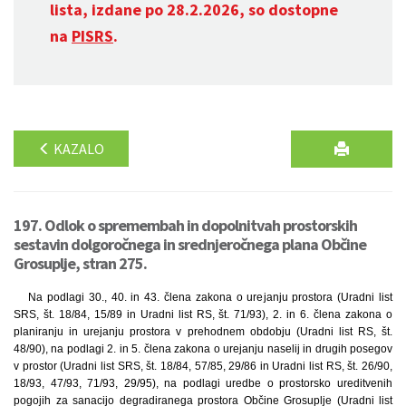
lista, izdane po 28.2.2026, so dostopne
na
PISRS
.
KAZALO
197. Odlok o spremembah in dopolnitvah prostorskih
sestavin dolgoročnega in srednjeročnega plana Občine
Grosuplje, stran 275.
Na podlagi 30., 40. in 43. člena zakona o urejanju prostora (Uradni list
SRS, št. 18/84, 15/89 in Uradni list RS, št. 71/93), 2. in 6. člena zakona o
planiranju in urejanju prostora v prehodnem obdobju (Uradni list RS, št.
48/90), na podlagi 2. in 5. člena zakona o urejanju naselij in drugih posegov
v prostor (Uradni list SRS, št. 18/84, 57/85, 29/86 in Uradni list RS, št. 26/90,
18/93, 47/93, 71/93, 29/95), na podlagi uredbe o prostorsko ureditvenih
pogojih za sanacijo degradiranega prostora Občine Grosuplje (Uradni list