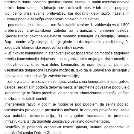
predvsem dobro dostopni gravitacijskemu zaledju in nuditi ustrezno dnevno
oskrbo temu zaledju; odpiranje novih delovnih mest v teh centrih pogojuje
tudi delno priseljevanje prebivalcev, kar dodatno krepi razvoj naselja in
ustvarja pogoje za večjo koncentracijo oskrbnih dejavnosti,
– pomembna je racionalna mreža lokalnih centrov, ki zahtevajo vsaj 1.500
prebivalcev gravitacijskega zaledja za organizacijo primerne oskrbe.
Specializirane oskrbne dejavnosti moramo usmerjati v Grosuplje, Šmarje-
Sap – centre višje stopnje, kjer je glede na dostopnost in zaledje mogoče
zagotoviti “ekonomske pragove” za njihov razvoj,
– učinkovito komunalno in stanovanjsko gospodarstvo bo mogoče zagotoviti
z večjo koncentracijo dejavnosti in z organiziranim urejanjem tistih naselij ali
njihovih delov, ki so vsaj delno komunalno že opremljena, ali pa imajo
vsestranske dolgoročne razvojne možnosti, tako da je upravičeno usmerjati v
njihovo urejanje tudi večje začetne investicije,
– zahtevna priprava stavbnih zemljišč, visoka cena komunalne in energetske
oskrbe, sedanja in bodoča delovna mesta ter prometne povezave pogojujejo
koncentracijo in širitev poselitve v osrednjem urbaniziranem območju občine
in izbranih lokalnih centrih.
Intenzivnejši razvoj v občini je mogoč le pod pogojem, da se na podlagi
vsestransko preverjenih prostorskih možnosti in omejitev pravočasno izdela
vsa potrebna dokumentacija, da se zagotovi komunalna in prometna
infrastruktura ter da graditelji upoštevajo veljavno dokumentacijo.
Strateško je potrebno vzpostaviti izrazit upravni, kulturni gospodarski in
potrošniški center Občine Grosuplje.