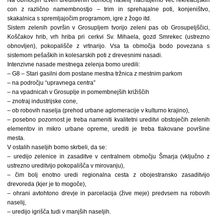
con z različno namembnostjo – trim in sprehajalne poti, konjeništvo,
skakalnica s spremljajočim programom, igre z žogo itd.
Sistem zelenih površin v Grosupljem tvorijo zeleni pas ob Grosupeljščici,
Koščakov hrib, vrh hriba pri cerkvi Sv. Mihaela, gozd Smrekec (ustrezno
obnovljen), pokopališče z vrtnarijo. Vsa ta območja bodo povezana s
sistemom pešaških in kolesarskih poti z drevesnimi nasadi.
Intenzivne nasade mestnega zelenja bomo uredili:
– G8 – Stari gasilni dom postane mestna tržnica z mestnim parkom
– na področju “upravnega centra”
– na vpadnicah v Grosuplje in pomembnejših križiščih
– znotraj industrijske cone,
– ob robovih naselja (prehod urbane aglomeracije v kulturno krajino),
– posebno pozornost je treba nameniti kvalitetni ureditvi obstoječih zelenih
elementov in mikro urbane opreme, urediti je treba tlakovane površine
mesta.
V ostalih naseljih bomo skrbeli, da se:
– uredijo zelenice in zasaditve v centralnem območju Šmarja (vključno z
ustrezno ureditvijo pokopališča v mirovanju),
– čim bolj enotno uredi regionalna cesta z obojestransko zasaditvijo
drevoreda (kjer je to mogoče),
– ohrani avtohtono drevje in parcelacija (žive meje) predvsem na robovih
naselij,
– uredijo igrišča tudi v manjših naseljih.