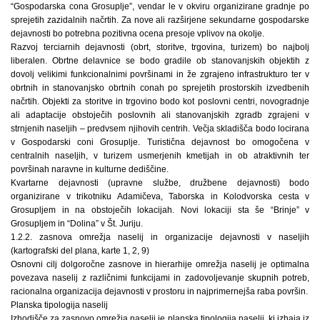
“Gospodarska cona Grosuplje”, vendar le v okviru organizirane gradnje po
sprejetih zazidalnih načrtih. Za nove ali razširjene sekundarne gospodarske
dejavnosti bo potrebna pozitivna ocena presoje vplivov na okolje.
Razvoj terciarnih dejavnosti (obrt, storitve, trgovina, turizem) bo najbolj
liberalen. Obrtne delavnice se bodo gradile ob stanovanjskih objektih z
dovolj velikimi funkcionalnimi površinami in že zgrajeno infrastrukturo ter v
obrtnih in stanovanjsko obrtnih conah po sprejetih prostorskih izvedbenih
načrtih. Objekti za storitve in trgovino bodo kot poslovni centri, novogradnje
ali adaptacije obstoječih poslovnih ali stanovanjskih zgradb zgrajeni v
strnjenih naseljih – predvsem njihovih centrih. Večja skladišča bodo locirana
v Gospodarski coni Grosuplje. Turistična dejavnost bo omogočena v
centralnih naseljih, v turizem usmerjenih kmetijah in ob atraktivnih ter
površinah naravne in kulturne dediščine.
Kvartarne dejavnosti (upravne službe, družbene dejavnosti) bodo
organizirane v trikotniku Adamičeva, Taborska in Kolodvorska cesta v
Grosupljem in na obstoječih lokacijah. Novi lokaciji sta še “Brinje” v
Grosupljem in “Dolina” v Št. Juriju.
1.2.2. zasnova omrežja naselij in organizacije dejavnosti v naseljih
(kartografski del plana, karte 1, 2, 9)
Osnovni cilj dolgoročne zasnove in hierarhije omrežja naselij je optimalna
povezava naselij z različnimi funkcijami in zadovoljevanje skupnih potreb,
racionalna organizacija dejavnosti v prostoru in najprimernejša raba površin.
Planska tipologija naselij
Izhodišče za zasnovo omrežja naselij je planska tipologija naselij, ki izhaja iz