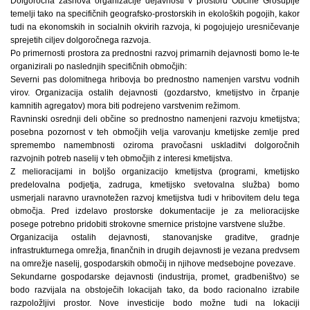
Dolgoročna zasnova organizacije dejavnosti v prostoru Občine Grosuplje
temelji tako na specifičnih geografsko-prostorskih in ekoloških pogojih, kakor
tudi na ekonomskih in socialnih okvirih razvoja, ki pogojujejo uresničevanje
sprejetih ciljev dolgoročnega razvoja.
Po primernosti prostora za prednostni razvoj primarnih dejavnosti bomo le-te
organizirali po naslednjih specifičnih območjih:
Severni pas dolomitnega hribovja bo prednostno namenjen varstvu vodnih
virov. Organizacija ostalih dejavnosti (gozdarstvo, kmetijstvo in črpanje
kamnitih agregatov) mora biti podrejeno varstvenim režimom.
Ravninski osrednji deli občine so prednostno namenjeni razvoju kmetijstva;
posebna pozornost v teh območjih velja varovanju kmetijske zemlje pred
spremembo namembnosti oziroma pravočasni uskladitvi dolgoročnih
razvojnih potreb naselij v teh območjih z interesi kmetijstva.
Z melioracijami in boljšo organizacijo kmetijstva (programi, kmetijsko
predelovalna podjetja, zadruga, kmetijsko svetovalna služba) bomo
usmerjali naravno uravnotežen razvoj kmetijstva tudi v hribovitem delu tega
območja. Pred izdelavo prostorske dokumentacije je za melioracijske
posege potrebno pridobiti strokovne smernice pristojne varstvene službe.
Organizacija ostalih dejavnosti, stanovanjske graditve, gradnje
infrastrukturnega omrežja, finančnih in drugih dejavnosti je vezana predvsem
na omrežje naselij, gospodarskih območij in njihove medsebojne povezave.
Sekundarne gospodarske dejavnosti (industrija, promet, gradbeništvo) se
bodo razvijala na obstoječih lokacijah tako, da bodo racionalno izrabile
razpoložljivi prostor. Nove investicije bodo možne tudi na lokaciji