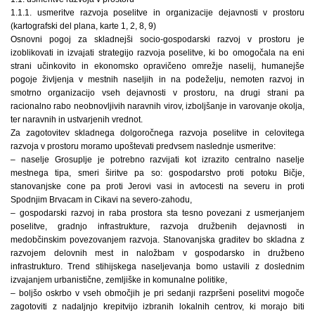
1.1.1. usmeritve razvoja poselitve in organizacije dejavnosti v prostoru
(kartografski del plana, karte 1, 2, 8, 9)
Osnovni pogoj za skladnejši socio-gospodarski razvoj v prostoru je
izoblikovati in izvajati strategijo razvoja poselitve, ki bo omogočala na eni
strani učinkovito in ekonomsko opravičeno omrežje naselij, humanejše
pogoje življenja v mestnih naseljih in na podeželju, nemoten razvoj in
smotrno organizacijo vseh dejavnosti v prostoru, na drugi strani pa
racionalno rabo neobnovljivih naravnih virov, izboljšanje in varovanje okolja,
ter naravnih in ustvarjenih vrednot.
Za zagotovitev skladnega dolgoročnega razvoja poselitve in celovitega
razvoja v prostoru moramo upoštevati predvsem naslednje usmeritve:
– naselje Grosuplje je potrebno razvijati kot izrazito centralno naselje
mestnega tipa, smeri širitve pa so: gospodarstvo proti potoku Bičje,
stanovanjske cone pa proti Jerovi vasi in avtocesti na severu in proti
Spodnjim Brvacam in Cikavi na severo-zahodu,
– gospodarski razvoj in raba prostora sta tesno povezani z usmerjanjem
poselitve, gradnjo infrastrukture, razvoja družbenih dejavnosti in
medobčinskim povezovanjem razvoja. Stanovanjska graditev bo skladna z
razvojem delovnih mest in naložbam v gospodarsko in družbeno
infrastrukturo. Trend stihijskega naseljevanja bomo ustavili z doslednim
izvajanjem urbanistične, zemljiške in komunalne politike,
– boljšo oskrbo v vseh območjih je pri sedanji razpršeni poselitvi mogoče
zagotoviti z nadaljnjo krepitvijo izbranih lokalnih centrov, ki morajo biti