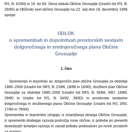
RS, št. 62/94) in 18. ter 84. člena statuta Občine Grosuplje (Uradni list RS, št.
26/95) je Občinski svet občine Grosuplje na 22. seji dne 18. decembra 1996
sprejel
ODLOK
o spremembah in dopolnitvah prostorskih sestavin
dolgoročnega in srednjeročnega plana Občine
Grosuplje
1. člen
Spremenijo in dopolnijo se: dolgoročni plan občine Grosuplje za obdobje
1986–2000 (Uradni list SRS, št. 23/86, 18/88 in 16/90), družbeni plan Občine
Grosuplje za obdobje 1990–2000 (Uradni list SRS, št. 36/86, 9/87, 18/88,
29/90 in Uradni list RS, št. 34/92, 38/92) in prostorske sestavine
dolgoročnega in družbenega plana Občine Grosuplje (Uradni list RS, 3/93,
17/94 in 78/94).
Spremembe in dopolnitve izhajajo iz zmanjšanja obsega Občine Grosuplje,
iz sprememb strategije razvoja področja nove občine, iz potrebe po preverbi
dosedanjih temeljev razvoja in zaradi pritiska prebivalcev po novih prostorih
za gradnjo.