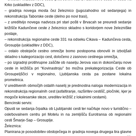
Krko (uskladitev z DDC),
– gradnja novega mosta čez železnico (jugozahodno od sedanjega) in
rekonstrukcija Taborske ceste (delno po novi trasi),
– z ureditvijo novega nadvoza pri stari pošti v Brvacah se preuredi sedanje
križišče Kadunčeve ceste z železnico skladno s koridorjem nove železniške
postaje,
– rekonstrukcija regionalne ceste 331 na odseku Cikava – Kadunčeva cesta,
Grosuplje (uskladitev z DDC),
– ostalo obstoječe cestno omrežje bomo postopoma obnovili in izboljšali
skladno s kategorizacijo cest, določeno z zasnovo cestnega omrežja,
– po izgradnji protihrupne zaščite ob naselju Jerova vas in dokončanju nove
ceste in križišča pri “Kovinastroju” bo možna prekategorizacija Ceste ob
Grosupeljščici v regionalno, Ljubljanska cesta pa postane lokalna
prometnica.
V ureditvenih območjih ostalih naselij je prednostna naloga modernizacija in
rekonstrukcija regionalnih cest (asfaltiranje, razširitev cestišč, pločniki, kjer je
mogoče kolesarske steze, ureditev križišč z lokalnimi cestami).
Bencinski servis:
Opusti se sedanja črpalka ob Ljubljanski cesti ter načrtuje novo v turistično –
oskrbovalnem centru pri Motelu in na zemljišču Eurotransa ob regionalni
cesti Šmarje-Sap – Grosuplje.
Železnica:
Planirana je posodobitev obstoječega in gradnja novega drugega tira glavne