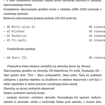
– V vseh ureditvenih območjih naselij bomo stimulirali prenovo in sanacijo
stanovanjskega fonda.
Kompleksno stanovanjsko graditev bomo v obdobju 1996–2000 usmerjali v
naslednja območja:
Blokovna stanovanjska gradnja-gostota 150-200 preb./ha
– G6 Mrzle njive II.                                80 stanova
– G5 Klinčkar                                       50 stanova
– G5 Davkarija                                      10 stanova
– G5 Pri pošti                                      10 stanov
Enodružinska gradnja
– G8 Dvori III.                                     40 stanov
Pripraviti je treba stavbna zemljišča na območju farme Sp. Brvace.
Stanovanjska graditev na območju G5-Adamičeva, Pri pošti, Davkarija, G8 –
Stari gasilni dom, ŠS3 – Staro pokopališče, Staro jedro, Šola bo potekala
usklajeno z gradnjo objektov za družbene in oskrbne dejavnosti v prvi fazi v
obliki zapolnitev in delne prenove osrednjega dela naselij.
Območja za razvoj centralnih dejavnosti
Sistem centralnih območij tvorijo:
– sedanje osnovno centralno območje Grosupljega kot upravni, kulturni,
oskrbni in prometni center z možnostjo širitve proti zahodu; v novem delu