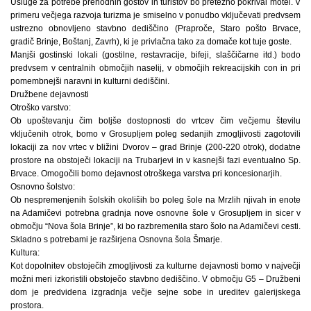
Usluge za potrebe prehodnih gostov in turistov bo pretežno pokrival motel. V
primeru večjega razvoja turizma je smiselno v ponudbo vključevati predvsem
ustrezno obnovljeno stavbno dediščino (Praproče, Staro pošto Brvace,
gradič Brinje, Boštanj, Zavrh), ki je privlačna tako za domače kot tuje goste.
Manjši gostinski lokali (gostilne, restavracije, bifeji, slaščičarne itd.) bodo
predvsem v centralnih območjih naselij, v območjih rekreacijskih con in pri
pomembnejši naravni in kulturni dediščini.
Družbene dejavnosti
Otroško varstvo:
Ob upoštevanju čim boljše dostopnosti do vrtcev čim večjemu številu
vključenih otrok, bomo v Grosupljem poleg sedanjih zmogljivosti zagotovili
lokaciji za nov vrtec v bližini Dvorov – grad Brinje (200-220 otrok), dodatne
prostore na obstoječi lokaciji na Trubarjevi in v kasnejši fazi eventualno Sp.
Brvace. Omogočili bomo dejavnost otroškega varstva pri koncesionarjih.
Osnovno šolstvo:
Ob nespremenjenih šolskih okoliših bo poleg šole na Mrzlih njivah in enote
na Adamičevi potrebna gradnja nove osnovne šole v Grosupljem in sicer v
območju “Nova šola Brinje”, ki bo razbremenila staro šolo na Adamičevi cesti.
Skladno s potrebami je razširjena Osnovna šola Šmarje.
Kultura:
Kot dopolnitev obstoječih zmogljivosti za kulturne dejavnosti bomo v največji
možni meri izkoristili obstoječo stavbno dediščino. V območju G5 – Družbeni
dom je predvidena izgradnja večje sejne sobe in ureditev galerijskega
prostora.