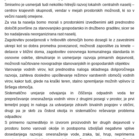
Smiselno je usmerjati tudi nekoliko hitrejši razvoj lokalnih centralnih naselij –
centrov krajevnih skupnosti, vendar v mejah prostorskih možnosti, ki so v
večini naselij omejene.
Za vsa ta naselja bomo morali s prostorskimi izvedbenimi akti prednostno
določiti površine za stanovanjsko gospodarsko in družbeno graditev, sicer se
bo nadaljevala neorganizirana rast naselij.
Zagotovitev poseljenosti v hribovitih območjih bomo dosegli le z zavestnimi
ukrepi kot so dobra prometna povezanost, možnosti zaposlitve za kmete –
delavce v bližini doma, zagotovitev osnovnega komunalnega standarda in
osnovne oskrbe, stimuliranje in usmerjanje razvoja primarnih dejavnosti,
možnosti načrtovane novogradnje stanovanjskih in gospodarskih objektov.
Varovanje vodnih virov, kot prednostna naloga skladnega dolgoročnega
razvoja, zahteva dosledno upoštevanje režimov varstvenih območij vodnih
virov, kakor tudi, glede na kraški teren, stalno spremljanje možnih vplivov iz
širšega območja.
Sistematično urejanje odvajanja in čiščenja odpadnih voda ter
preprečevanje onesnaženja vodnih virov z drugimi posegi v prostor, je prvi
temeljni pogoj in naloga za ustvarjanje zdravih bivalnih pogojev v občini,
drugi pa je skrb za čistost okolja in sistematično reševanje problema
odpadkov.
S primerno razmestitvijo in izvorom proizvodnih ter drugih dejavnosti v
prostoru bomo varovali okolje in postopoma izboljšali negativne vplive
dosedanjega razvoja: onesnaženje vode, zraka, tal, hrup, neprimerna