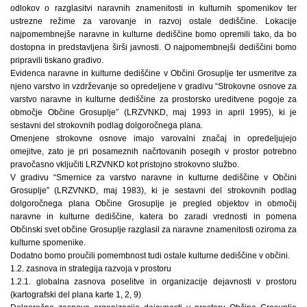
odlokov o razglasitvi naravnih znamenitosti in kulturnih spomenikov ter
ustrezne režime za varovanje in razvoj ostale dediščine. Lokacije
najpomembnejše naravne in kulturne dediščine bomo opremili tako, da bo
dostopna in predstavljena širši javnosti. O najpomembnejši dediščini bomo
pripravili tiskano gradivo.
Evidenca naravne in kulturne dediščine v Občini Grosuplje ter usmeritve za
njeno varstvo in vzdrževanje so opredeljene v gradivu “Strokovne osnove za
varstvo naravne in kulturne dediščine za prostorsko ureditvene pogoje za
območje Občine Grosuplje” (LRZVNKD, maj 1993 in april 1995), ki je
sestavni del strokovnih podlag dolgoročnega plana.
Omenjene strokovne osnove imajo varovalni značaj in opredeljujejo
omejitve, zato je pri posameznih načrtovanih posegih v prostor potrebno
pravočasno vključiti LRZVNKD kot pristojno strokovno službo.
V gradivu “Smernice za varstvo naravne in kulturne dediščine v Občini
Grosuplje” (LRZVNKD, maj 1983), ki je sestavni del strokovnih podlag
dolgoročnega plana Občine Grosuplje je pregled objektov in območij
naravne in kulturne dediščine, katera bo zaradi vrednosti in pomena
Občinski svet občine Grosuplje razglasil za naravne znamenitosti oziroma za
kulturne spomenike.
Dodatno bomo proučili pomembnost tudi ostale kulturne dediščine v občini.
1.2. zasnova in strategija razvoja v prostoru
1.2.1. globalna zasnova poselitve in organizacije dejavnosti v prostoru
(kartografski del plana karte 1, 2, 9)