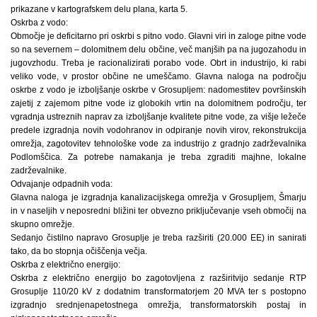
prikazane v kartografskem delu plana, karta 5.
Oskrba z vodo:
Območje je deficitarno pri oskrbi s pitno vodo. Glavni viri in zaloge pitne vode
so na severnem – dolomitnem delu občine, več manjših pa na jugozahodu in
jugovzhodu. Treba je racionalizirati porabo vode. Obrt in industrijo, ki rabi
veliko vode, v prostor občine ne umeščamo. Glavna naloga na področju
oskrbe z vodo je izboljšanje oskrbe v Grosupljem: nadomestitev površinskih
zajetij z zajemom pitne vode iz globokih vrtin na dolomitnem področju, ter
vgradnja ustreznih naprav za izboljšanje kvalitete pitne vode, za višje ležeče
predele izgradnja novih vodohranov in odpiranje novih virov, rekonstrukcija
omrežja, zagotovitev tehnološke vode za industrijo z gradnjo zadrževalnika
Podlomščica. Za potrebe namakanja je treba zgraditi majhne, lokalne
zadrževalnike.
Odvajanje odpadnih voda:
Glavna naloga je izgradnja kanalizacijskega omrežja v Grosupljem, Šmarju
in v naseljih v neposredni bližini ter obvezno priključevanje vseh območij na
skupno omrežje.
Sedanjo čistilno napravo Grosuplje je treba razširiti (20.000 EE) in sanirati
tako, da bo stopnja očiščenja večja.
Oskrba z električno energijo:
Oskrba z električno energijo bo zagotovljena z razširitvijo sedanje RTP
Grosuplje 110/20 kV z dodatnim transformatorjem 20 MVA ter s postopno
izgradnjo srednjenapetostnega omrežja, transformatorskih postaj in