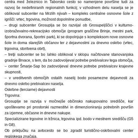
centra med železnico in Taborsko cesto so namenjene površine tudi za
razvoj še nedefiniranih regionalnih funkcij; v vzhodnem delu naselja se je
oblikoval subcenter na Mrzlih njivah – kompleks centralne osnovne šole z
igrišči: vrtec, trgovina, možnost dopolnilne ponudbe,
– drugi subcenter Grosuplja se bo razvijal ob Grosupeljščici v kulturno-
izobraževalno-rekreacijsko območje (program graščine Brinje, mestni park,
športna dvorana, športni park), ki se dopolnjuje s kompleksom nove osnovne
šole in doma starejših občanov ter z dejavnostmi za dnevno oskrbo (vrtec,
trgovina, storitvena obrt),
– tretji subcenter se bo lahko oblikoval v sklopu načrtovane stanovanjska
gradnje Brvace, s tem, da bo zadovoljeval potrebe prebivalcev tega območja,
– center Šmarje-Sap bo zadovoljeval dnevne potrebe prebivalcev krajevne
skupnosti,
– v ureditvenih območjih ostalih naselij bodo posamezne dejavnosti za
dnevno oskrbo prebivalcev naselja.
Oskrbne (terciarne) dejavnosti
Trgovina:
Grosuplje se razvija v močnejše občinsko nakupovalno središče, kar
upoštevamo pri prostorski razmestitvi in dimenzioniranju potrebnih površin
za izjemne, občasne in dnevne nakupe.
Specializirane trgovine in tržnica, trgovina ipd. bodo v mestnem središču (G5
in G8).
Ob priključku na avtocesto se bo zgradil turistično-oskrbovalni center
regijskega značaja.