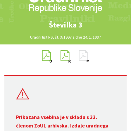
Številka 3
Uradni list RS, št. 3/1997 z dne 24. 1. 1997
Prikazana vsebina je v skladu s 33.
členom
ZoUL
arhivska. Izdaje uradnega