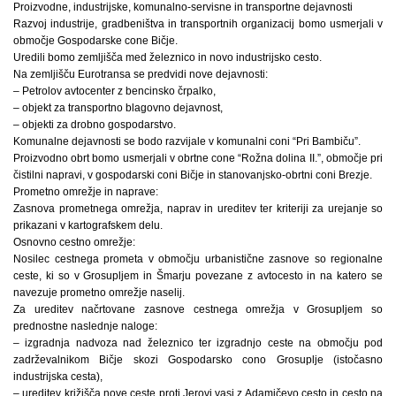
Proizvodne, industrijske, komunalno-servisne in transportne dejavnosti
Razvoj industrije, gradbeništva in transportnih organizacij bomo usmerjali v
območje Gospodarske cone Bičje.
Uredili bomo zemljišča med železnico in novo industrijsko cesto.
Na zemljišču Eurotransa se predvidi nove dejavnosti:
– Petrolov avtocenter z bencinsko črpalko,
– objekt za transportno blagovno dejavnost,
– objekti za drobno gospodarstvo.
Komunalne dejavnosti se bodo razvijale v komunalni coni “Pri Bambiču”.
Proizvodno obrt bomo usmerjali v obrtne cone “Rožna dolina II.”, območje pri
čistilni napravi, v gospodarski coni Bičje in stanovanjsko-obrtni coni Brezje.
Prometno omrežje in naprave:
Zasnova prometnega omrežja, naprav in ureditev ter kriteriji za urejanje so
prikazani v kartografskem delu.
Osnovno cestno omrežje:
Nosilec cestnega prometa v območju urbanistične zasnove so regionalne
ceste, ki so v Grosupljem in Šmarju povezane z avtocesto in na katero se
navezuje prometno omrežje naselij.
Za ureditev načrtovane zasnove cestnega omrežja v Grosupljem so
prednostne naslednje naloge:
– izgradnja nadvoza nad železnico ter izgradnjo ceste na območju pod
zadrževalnikom Bičje skozi Gospodarsko cono Grosuplje (istočasno
industrijska cesta),
– ureditev križišča nove ceste proti Jerovi vasi z Adamičevo cesto in cesto na