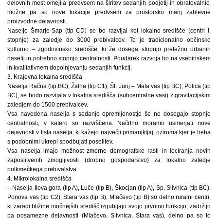
delovnih mest omejila predvsem na širitev sedanjih podjetij in obratovalnic,
možne pa so nove lokacije predvsem za prostorsko manj zahtevne
proizvodne dejavnosti.
Naselje Šmarje-Sap (tip CD) se bo razvijal kot lokalno središče (centri I.
stopnje) za zaledje do 3000 prebivalcev. To je tradicionalno občinsko
kulturno – zgodovinsko središče, ki že dosega stopnjo pretežno urbanih
naselij in potrebno stopnjo centralnosti. Poudarek razvoja bo na vsebinskem
in kvalitativnem dopolnjevanju sedanjih funkcij.
3. Krajevna lokalna središča
Naselja Račna (tip BC), Žalna (tip C1), Št. Jurij – Mala vas (tip BC), Polica (tip
BC), se bodo razvijala v lokalna središča (subcentralne vasi) z gravitacijskim
zaledjem do 1500 prebivalcev.
Vsa navedena naselja s sedanjo opremljenostjo še ne dosegajo stopnje
centralnosti, v katero so razvrščena. Načrtno moramo usmerjati nove
dejavnosti v tista naselja, ki kažejo največji primanjkljaj, oziroma kjer je treba
s podobnimi ukrepi spodbujati poselitev.
Vsa naselja imajo možnost zmerne demografske rasti in lociranja novih
zaposlitvenih zmogljivosti (drobno gospodarstvo) za lokalno zaledje
polkmečkega prebivalstva.
4. Mikrolokalna središča
– Naselja Ilova gora (tip A), Luče (tip B), Škocjan (tip A), Sp. Slivnica (tip BC),
Ponova vas (tip C2), Stara vas (tip B), Mlačevo (tip B) so delno ruralni centri,
ki zaradi bližine močnejših središč izgubljajo svojo prvotno funkcijo, zadržijo
pa posamezne dejavnosti (Mlačevo, Slivnica, Stara vas), delno pa so to