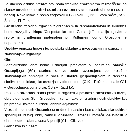
Za dnevno oskrbo prebivalcev bodo trgovine enakomerno razmeščene po
stanovanjskih območjih Grosupljega oziroma v ureditvenih območjih ostalih
naselij. Nove lokacije bomo zagotovili v G8 Dvori III., B2 – Stara pošta, ŠS2-
Šmarje, T1-Tlake.
Grosistično trgovino, trgovino z gradbenim in repromaterialom in skladišča
bomo razvijali v sklopu “Gospodarske cone Grosuplje”. Lokacija trgovine z
repro- in gradbenim materialom pri Kulturnem domu Grosuplje je
neprimerna.
Ureditev omrežja trgovin bo potekala skladno z investicijskimi možnostmi in
stanovanjsko izgradnjo.
Obrt:
Specializirano obrt bomo usmerjali predvsem v centralno območje
Grosupljega (G5), osebne storitve bodo razporejene po pretežno
stanovanjskih območjih in naseljih, storitve gospodinjstvom in tehnične
storitve pa se lokacijsko usmerjajo v obrtne cone (G10 – Rožna dolina in G11
– Gospodarska cona Bičje, ŠS 2 – Razdrto).
Posebno pozornost bomo posvetili zagotovitvi poslovnih prostorov za razvoj
obrti v območju G5 – Grosuplje – center, tako pri gradnji novih objektov kot
pri prenovi, kakor tudi izboru obrtnih dejavnosti.
V ostalih območjih Grosupljega in drugih naseljih bomo z lokacijsko politiko
spodbujali razvoj obrti, vendar dosledno usmerjali moteče dejavnosti v
obrtne cone – obrtna cona V pentlji (C1 – Cikava).
Gostinstvo in turizem: