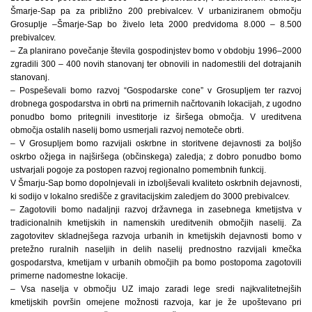
Šmarje-Sap pa za približno 200 prebivalcev. V urbaniziranem območju
Grosuplje –Šmarje-Sap bo živelo leta 2000 predvidoma 8.000 – 8.500
prebivalcev.
– Za planirano povečanje števila gospodinjstev bomo v obdobju 1996–2000
zgradili 300 – 400 novih stanovanj ter obnovili in nadomestili del dotrajanih
stanovanj.
– Pospeševali bomo razvoj “Gospodarske cone” v Grosupljem ter razvoj
drobnega gospodarstva in obrti na primernih načrtovanih lokacijah, z ugodno
ponudbo bomo pritegnili investitorje iz širšega območja. V ureditvena
območja ostalih naselij bomo usmerjali razvoj nemoteče obrti.
– V Grosupljem bomo razvijali oskrbne in storitvene dejavnosti za boljšo
oskrbo ožjega in najširšega (občinskega) zaledja; z dobro ponudbo bomo
ustvarjali pogoje za postopen razvoj regionalno pomembnih funkcij.
V Šmarju-Sap bomo dopolnjevali in izboljševali kvaliteto oskrbnih dejavnosti,
ki sodijo v lokalno središče z gravitacijskim zaledjem do 3000 prebivalcev.
– Zagotovili bomo nadaljnji razvoj državnega in zasebnega kmetijstva v
tradicionalnih kmetijskih in namenskih ureditvenih območjih naselij. Za
zagotovitev skladnejšega razvoja urbanih in kmetijskih dejavnosti bomo v
pretežno ruralnih naseljih in delih naselij prednostno razvijali kmečka
gospodarstva, kmetijam v urbanih območjih pa bomo postopoma zagotovili
primerne nadomestne lokacije.
– Vsa naselja v območju UZ imajo zaradi lege sredi najkvalitetnejših
kmetijskih površin omejene možnosti razvoja, kar je že upoštevano pri