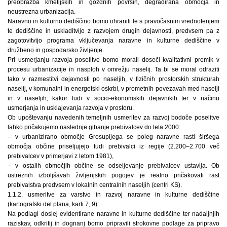
preobrazba kmetijskih in gozdnih površin, degradirana območja in
neustrezna urbanizacija.
Naravno in kulturno dediščino bomo ohranili le s pravočasnim vrednotenjem
te dediščine in uskladitvijo z razvojem drugih dejavnosti, predvsem pa z
zagotovitvijo programa vključevanja naravne in kulturne dediščine v
družbeno in gospodarsko življenje.
Pri usmerjanju razvoja poselitve bomo morali doseči kvalitativni premik v
procesu urbanizacije in nasploh v omrežju naselij. Ta bi se moral odraziti
tako v razmestitvi dejavnosti po naseljih, v fizičnih prostorskih strukturah
naselij, v komunalni in energetski oskrbi, v prometnih povezavah med naselji
in v naseljih, kakor tudi v socio-ekonomskih dejavnikih ter v načinu
usmerjanja in usklajevanja razvoja v prostoru.
Ob upoštevanju navedenih temeljnih usmeritev za razvoj bodoče poselitve
lahko pričakujemo naslednje gibanje prebivalcev do leta 2000:
– v urbanizirano območje Grosupljega se poleg naravne rasti širšega
območja občine priseljujejo tudi prebivalci iz regije (2.200–2.700 več
prebivalcev v primerjavi z letom 1981),
– v ostalih območjih občine se odseljevanje prebivalcev ustavlja. Ob
ustreznih izboljšavah življenjskih pogojev je realno pričakovati rast
prebivalstva predvsem v lokalnih centralnih naseljih (centri KS).
1.1.2. usmeritve za varstvo in razvoj naravne in kulturne dediščine
(kartografski del plana, karti 7, 9)
Na podlagi doslej evidentirane naravne in kulturne dediščine ter nadaljnjih
raziskav, odkritij in dognanj bomo pripravili strokovne podlage za pripravo