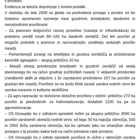
v prostoru.
Evidenca se tekoče dopolnjuje z novimi podatki.
V obdobju do leta 2000 se glede na predvidene posege v prostor ne bo
bistveno spremenilo razmerje med gozdnimi, kmetijskimi, stavbnimi in
nerodovitnimi površinami:
– Za planirani dolgoročni razvoj poselitve (naselja in infrastruktura) bo
potrebno urediti novih 80–100 ha stavbnih zemljišč. Del teh površin je
mogoče pridobiti s prenovo in racionalnejšo ureditvijo sedanjih površin
naselij.
– Pomembnejši posegi na kmetijska in gozdna zemljišča je pridobivanje
kamnitih agregatov – skupaj približno 20 ha.
– Manjši obseg preobrazbe kmetijskih in gozdnih zemljišč od sedaj
planiranega bo na račun gradnje počitniških naselij. V veljavnih prostorsko
izvedbenih aktih je vključno z že zazidanimi predvideno 207 ha površin za
gradnjo teh naselij. Površine se ne bodo širile zaradi varstva vodnih virov ter
varstva naravne in kulturne dediščine.
– Za agro-operacije so določene obsežne površine v občini: približno 270 ha
površin je predvidenih za hidromelioracije, dodatnih 1100 ha pa za
agromelioracije.
– OS Grosuplje bo z odlokom opredelil režim za skupno približno 3500 ha
površin varstvenih območij vodnih virov, od tega 50 ha najožja območja, 500
in 2950 širša varstvena območja, kar bo vplivalo tako na zmanjšan obseg
posegov v ta prostor, kakor tudi na način primarne rabe prostora.
– OS Grosuplje bo z odloki opredelil površine in režim v območjih varstva