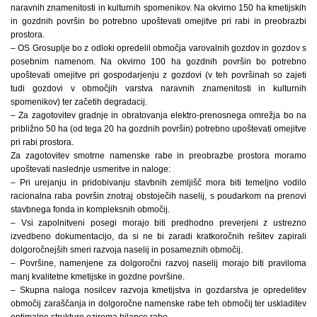
naravnih znamenitosti in kulturnih spomenikov. Na okvirno 150 ha kmetijskih
in gozdnih površin bo potrebno upoštevati omejitve pri rabi in preobrazbi
prostora.
– OS Grosuplje bo z odloki opredelil območja varovalnih gozdov in gozdov s
posebnim namenom. Na okvirno 100 ha gozdnih površin bo potrebno
upoštevati omejitve pri gospodarjenju z gozdovi (v teh površinah so zajeti
tudi gozdovi v območjih varstva naravnih znamenitosti in kulturnih
spomenikov) ter začetih degradacij.
– Za zagotovitev gradnje in obratovanja elektro-prenosnega omrežja bo na
približno 50 ha (od tega 20 ha gozdnih površin) potrebno upoštevati omejitve
pri rabi prostora.
Za zagotovitev smotrne namenske rabe in preobrazbe prostora moramo
upoštevati naslednje usmeritve in naloge:
– Pri urejanju in pridobivanju stavbnih zemljišč mora biti temeljno vodilo
racionalna raba površin znotraj obstoječih naselij, s poudarkom na prenovi
stavbnega fonda in kompleksnih območij.
– Vsi zapolnitveni posegi morajo biti predhodno preverjeni z ustrezno
izvedbeno dokumentacijo, da si ne bi zaradi kratkoročnih rešitev zapirali
dolgoročnejših smeri razvoja naselij in posameznih območij.
– Površine, namenjene za dolgoročni razvoj naselij morajo biti praviloma
manj kvalitetne kmetijske in gozdne površine.
– Skupna naloga nosilcev razvoja kmetijstva in gozdarstva je opredelitev
območij zaraščanja in dolgoročne namenske rabe teh območij ter uskladitev
optimalne strukture oziroma bilance rabe.