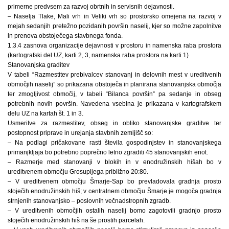
primerne predvsem za razvoj obrtnih in servisnih dejavnosti.
– Naselja Tlake, Mali vrh in Veliki vrh so prostorsko omejena na razvoj v
mejah sedanjih pretežno pozidanih površin naselij, kjer so možne zapolnitve
in prenova obstoječega stavbnega fonda.
1.3.4 zasnova organizacije dejavnosti v prostoru in namenska raba prostora
(kartografski del UZ, karti 2, 3, namenska raba prostora na karti 1)
Stanovanjska graditev
V tabeli “Razmestitev prebivalcev stanovanj in delovnih mest v ureditvenih
območjih naselij” so prikazana obstoječa in planirana stanovanjska območja
ter zmogljivost območij, v tabeli “Bilanca površin” pa sedanje in obseg
potrebnih novih površin. Navedena vsebina je prikazana v kartografskem
delu UZ na kartah št. 1 in 3.
Usmeritve za razmestitev, obseg in obliko stanovanjske graditve ter
postopnost priprave in urejanja stavbnih zemljišč so:
– Na podlagi pričakovane rasti števila gospodinjstev in stanovanjskega
primanjkljaja bo potrebno poprečno letno zgraditi 45 stanovanjskih enot.
– Razmerje med stanovanji v blokih in v enodružinskih hišah bo v
ureditvenem območju Grosupljega približno 20:80.
– V ureditvenem območju Šmarje-Sap bo prevladovala gradnja prosto
stoječih enodružinskih hiš; v centralnem območju Šmarje je mogoča gradnja
strnjenih stanovanjsko – poslovnih večnadstropnih zgradb.
– V ureditvenih območjih ostalih naselij bomo zagotovili gradnjo prosto
stoječih enodružinskih hiš na še prostih parcelah.