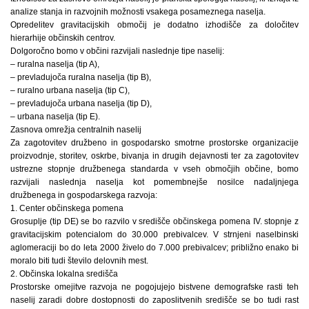
analize stanja in razvojnih možnosti vsakega posameznega naselja.
Opredelitev gravitacijskih območij je dodatno izhodišče za določitev
hierarhije občinskih centrov.
Dolgoročno bomo v občini razvijali naslednje tipe naselij:
– ruralna naselja (tip A),
– prevladujoča ruralna naselja (tip B),
– ruralno urbana naselja (tip C),
– prevladujoča urbana naselja (tip D),
– urbana naselja (tip E).
Zasnova omrežja centralnih naselij
Za zagotovitev družbeno in gospodarsko smotrne prostorske organizacije
proizvodnje, storitev, oskrbe, bivanja in drugih dejavnosti ter za zagotovitev
ustrezne stopnje družbenega standarda v vseh območjih občine, bomo
razvijali naslednja naselja kot pomembnejše nosilce nadaljnjega
družbenega in gospodarskega razvoja:
1. Center občinskega pomena
Grosuplje (tip DE) se bo razvilo v središče občinskega pomena IV. stopnje z
gravitacijskim potencialom do 30.000 prebivalcev. V strnjeni naselbinski
aglomeraciji bo do leta 2000 živelo do 7.000 prebivalcev; približno enako bi
moralo biti tudi število delovnih mest.
2. Občinska lokalna središča
Prostorske omejitve razvoja ne pogojujejo bistvene demografske rasti teh
naselij zaradi dobre dostopnosti do zaposlitvenih središče se bo tudi rast