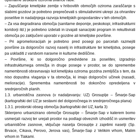
– Zapuščanje kmetijske zemlje v hribovitih območjih oziroma zaraščanje s
slabimi gozdovi je potrebno preprečevati s stimulativnimi ukrepi za ohranitev
poselitve in nadaljnjega razvoja kmetijskih gospodarstev v teh območjih.
– Za vsa degradirana območja (sanitarne deponije, peskokopi, infrastrukturni
koridorji itd.) je potrebno izdelati in izvajati sanacijski program in rekultivirati
območja po zaključeni uporabi v gozdne ali kmetijske površine.
– Pri agromelioracijah je potrebno pred posegi po parcelah razmejiti
površine za dolgoročni razvoj naselij in infrastrukture ter kmetijstva, posege
pa uskladiti z varstvom naravne in kulturne dediščine.
– Površine, ki so dolgoročno predvidene za poselitev, izgradnjo
infrastrukturnega omrežja in druge posege v prostor, se do spremembe
namembnosti obravnavajo kot kmetijska oziroma gozdna zemljišča s tem, da
niso dopustna vlaganja v ta območja, ki imajo dolgoročni učinek (nasadi,
melioracije). Sprememba namembnosti bo dokončno opredeljena v
srednjeročnih planih.
1.3. urbanistična zasnova (v nadaljevanju: UZ) Grosuplje – Šmarje-Sap
(kartografski del UZ je sestavni del dolgoročnega in srednjeročnega plana)
1.3.1. prostorski obseg območja (kartografski del UZ, karta 3)
Sklenjeno urbanizirano območje Grosuplje – Šmarje-Sap v katerem bomo
usmerjali razvoj ter urejali prostor na podlagi obveznih izhodišč in usmeritev
urbanistične zasnove, vključuje naselja Grosuplje z zajetimi naselji (Sp.
Brvace, Cikava, Perovo, Jerova vas), Šmarje-Sap z Velikim vrhom, Malim
vrhom in Tlakami.