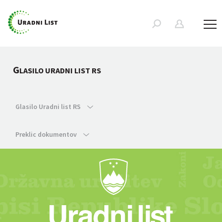
G
LASILO URADNI LIST RS
Glasilo Uradni list RS
Preklic dokumentov