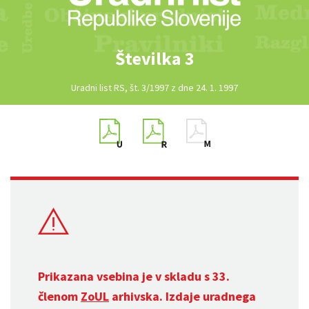
Številka 3
Uradni list RS, št. 3/1997 z dne 24. 1. 1997
Prikazana vsebina je v skladu s 33.
členom
ZoUL
arhivska. Izdaje uradnega