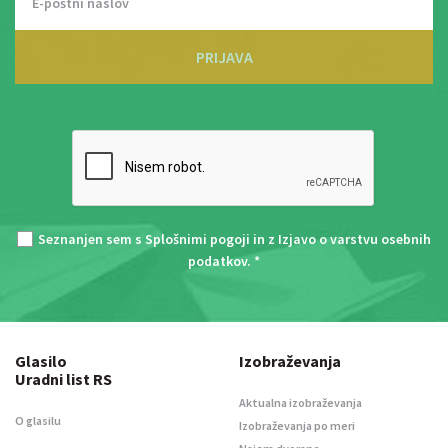
PRIJAVA
Seznanjen sem s
Splošnimi pogoji
in z
Izjavo o varstvu osebnih
podatkov
. *
Glasilo
Izobraževanja
Uradni list RS
Aktualna izobraževanja
O glasilu
Izobraževanja po meri