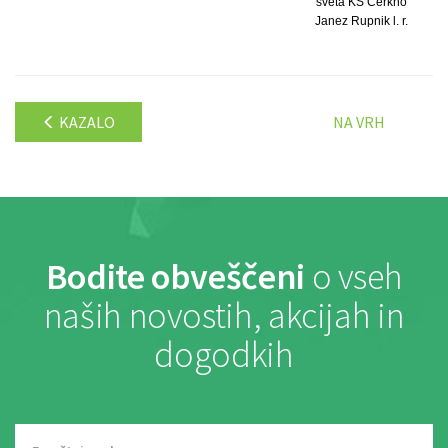
sveta KS Cerkno
Janez Rupnik l. r.
KAZALO
NA VRH
Bodite obveščeni
o vseh
naših novostih, akcijah in
dogodkih