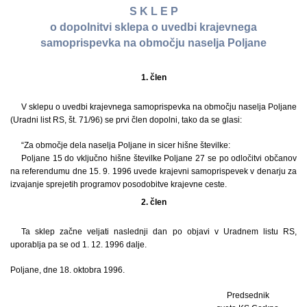
S K L E P
o dopolnitvi sklepa o uvedbi krajevnega
samoprispevka na območju naselja Poljane
1. člen
V sklepu o uvedbi krajevnega samoprispevka na območju naselja Poljane
(Uradni list RS, št. 71/96) se prvi člen dopolni, tako da se glasi:
“Za območje dela naselja Poljane in sicer hišne številke:
Poljane 15 do vključno hišne številke Poljane 27 se po odločitvi občanov
na referendumu dne 15. 9. 1996 uvede krajevni samoprispevek v denarju za
izvajanje sprejetih programov posodobitve krajevne ceste.
2. člen
Ta sklep začne veljati naslednji dan po objavi v Uradnem listu RS,
uporablja pa se od 1. 12. 1996 dalje.
Poljane, dne 18. oktobra 1996.
Predsednik