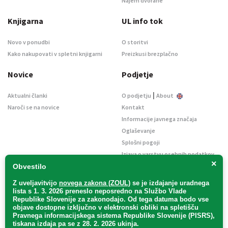
Najem dvorane
Knjigarna
UL info tok
Novo v ponudbi
O storitvi
Kako nakupovati v spletni knjigarni
Preizkusi brezplačno
Novice
Podjetje
|
Aktualni članki
O podjetju
About
Naroči se na novice
Kontakt
Informacije javnega značaja
Oglaševanje
Splošni pogoji
Izjava o varstvu osebnih podatkov
×
E-dražbe
Obvestilo
Z uveljavitvijo
novega zakona (ZOUL)
se je
izdajanje uradnega
lista s 1. 3. 2026 preneslo
neposredno
na Službo Vlade
Republike Slovenije za zakonodajo
. Od tega datuma bodo vse
objave dostopne izključno v elektronski obliki na spletišču
Pravnega informacijskega sistema Republike Slovenije (PISRS),
Uradni list d. o. o. – v likvidaciji / Vse pravice pridržane.
tiskana izdaja pa se z 28. 2. 2026 ukinja.