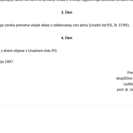
3. člen
a cenika preneha veljati sklep o oblikovanju cen plina (Uradni list RS, št. 37/95).
4. člen
ti z dnem objave v Uradnem listu RS.
rja 1997.
Pre
skupščine
Ljublj
prof. dr. J