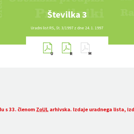
Številka 3
Uradni list RS, št. 3/1997 z dne 24. 1. 1997
du s 33. členom
ZoUL
arhivska. Izdaje uradnega lista, iz