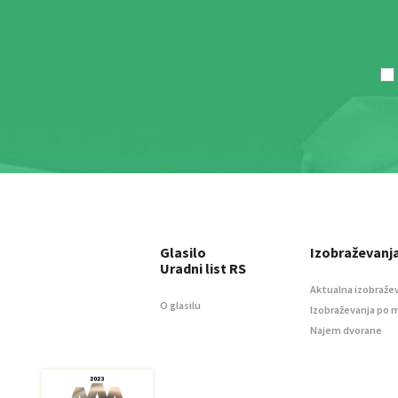
Glasilo
Izobraževanj
Uradni list RS
Aktualna izobraže
O glasilu
Izobraževanja po 
Najem dvorane