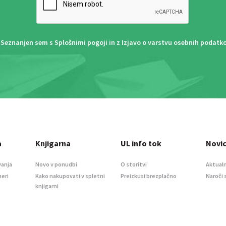
Seznanjen sem s
Splošnimi pogoji
in z
Izjavo o varstvu osebnih podatk
a
Knjigarna
UL info tok
Novi
vanja
Novo v ponudbi
O storitvi
Aktualn
meri
Kako nakupovati v spletni
Preizkusi brezplačno
Naroči 
knjigarni