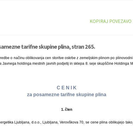
KOPIRAJ POVEZAVO
samezne tarifne skupine plina, stran 265.
redbe o načinu oblikovanja cen storitve oskrbe z zemeljskim plinom po plinovodni m
uta Javnega holdinga mestnih javnih podjetij in sklepa 8. seje skupščine Holdinga Me
C E N I K
za posamezne tarifne skupine plina
1. člen
rgetika Ljubljana, d.o.o., Ljubljana, Verovškova 70, se cene plina oblikujejo tak