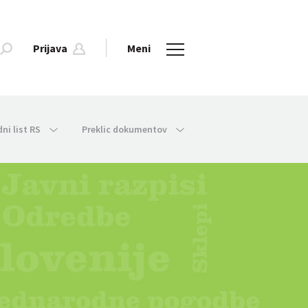
Prijava
Meni
dni list RS
Preklic dokumentov