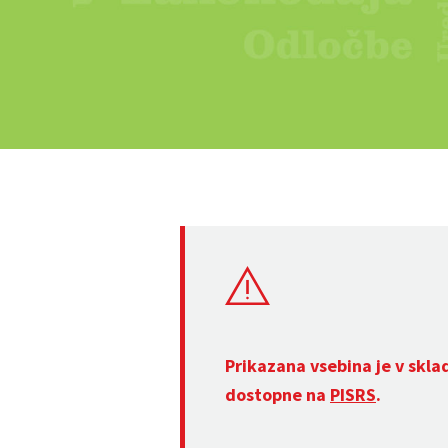
Prikazana vsebina je v skla
dostopne na
PISRS
.