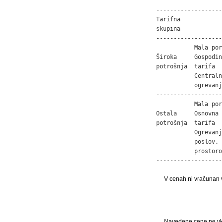
-------------------
Tarifna            
skupina            
-------------------
           Mala por
Široka     Gospodin
potrošnja  tarifa  
           Centraln
           ogrevanj
-------------------
           Mala por
Ostala     Osnovna 
potrošnja  tarifa  
           Ogrevanje
           poslov. 
           prostoro
-------------------
V cenah ni vračunan 
Navedene cene ne vklj