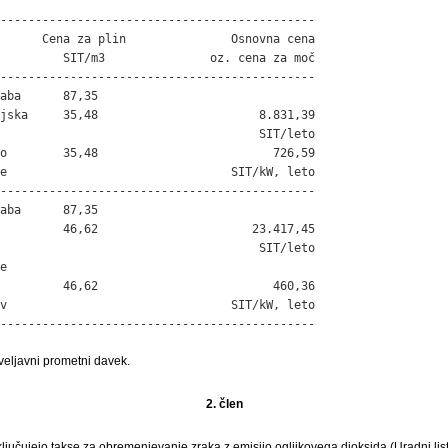
---------------------------------------------

      Cena za plin               Osnovna cena

         SIT/m3               oz. cena za moč

---------------------------------------------

aba      87,35

jska     35,48                       8.831,39

                                     SIT/leto

o        35,48                         726,59

e                                SIT/kW, leto

---------------------------------------------

aba      87,35

         46,62                      23.417,45

                                     SIT/leto



         46,62                         460,36

v                                SIT/kW, leto

---------------------------------------------
veljavni prometni davek.
2. člen
učujejo takse za obremenjevanje zraka z emisijo ogljikovega dioksida (Uradni list 