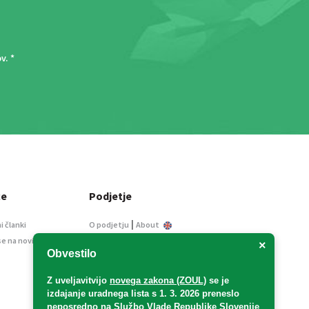
ov
. *
ce
Podjetje
|
i članki
O podjetju
About
se na novice
Kontakt
×
Obvestilo
Informacije javnega
značaja
Z uveljavitvijo
novega zakona (ZOUL)
se je
Oglaševanje
izdajanje uradnega lista s 1. 3. 2026 preneslo
Splošni pogoji
neposredno
na Službo Vlade Republike Slovenije