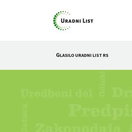
G
LASILO URADNI LIST RS