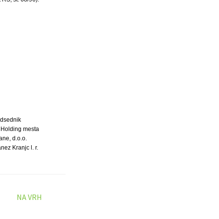
dsednik
 Holding mesta
ane, d.o.o.
anez Kranjc l. r.
NA VRH