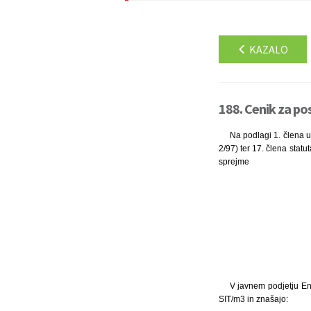
KAZALO
188. Cenik za po
Na podlagi 1. člena u
2/97) ter 17. člena stat
sprejme
V javnem podjetju Ene
SIT/m3 in znašajo: