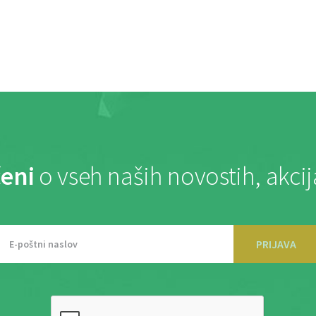
eni
o vseh naših novostih, akci
PRIJAVA