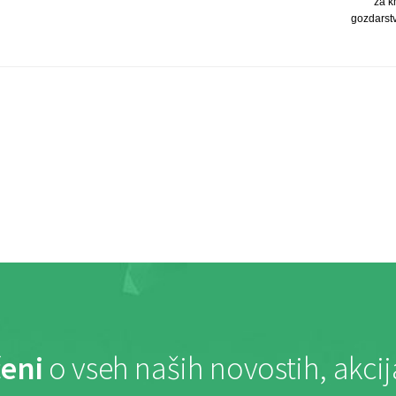
za k
gozdarst
eni
o vseh naših novostih, akci