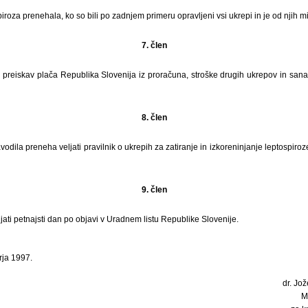
piroza prenehala, ko so bili po zadnjem primeru opravljeni vsi ukrepi in je od njih mi
7. člen
 preiskav plača Republika Slovenija iz proračuna, stroške drugih ukrepov in sanac
8. člen
avodila preneha veljati pravilnik o ukrepih za zatiranje in izkoreninjanje leptospiroze
9. člen
jati petnajsti dan po objavi v Uradnem listu Republike Slovenije.
rja 1997.
dr. Jož
M