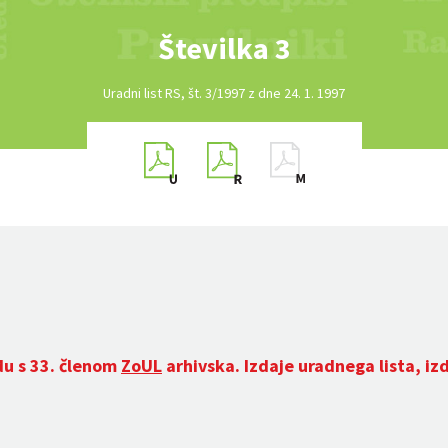
Številka 3
Uradni list RS, št. 3/1997 z dne 24. 1. 1997
du s 33. členom
ZoUL
arhivska. Izdaje uradnega lista, iz