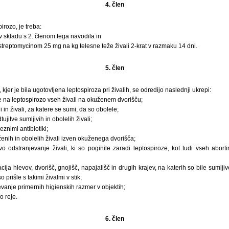
4. člen
irozo, je treba:
v skladu s 2. členom tega navodila in
drostreptomycinom 25 mg na kg telesne teže živali 2-krat v razmaku 14 dni.
5. člen
 kjer je bila ugotovljena leptospiroza pri živalih, se odredijo naslednji ukrepi:
e na leptospirozo vseh živali na okuženem dvorišču;
i in živali, za katere se sumi, da so obolele;
jitve sumljivih in obolelih živali;
eznimi antibiotiki;
nih in obolelih živali izven okuženega dvorišča;
vo odstranjevanje živali, ki so poginile zaradi leptospiroze, kot tudi vseh aborti
cija hlevov, dvorišč, gnojišč, napajališč in drugih krajev, na katerih so bile sumljive
 prišle s takimi živalmi v stik;
evanje primernih higienskih razmer v objektih;
o reje.
6. člen