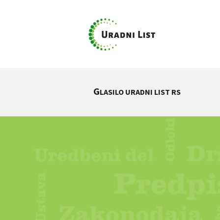
G
LASILO URADNI LIST RS