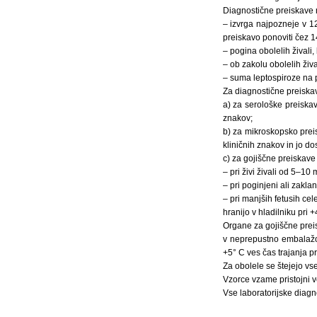
Diagnostične preiskave n
– izvrga najpozneje v 12
preiskavo ponoviti čez 1
– pogina obolelih živali
– ob zakolu obolelih živ
– suma leptospiroze na p
Za diagnostične preiskav
a) za serološke preiskav
znakov;
b) za mikroskopsko preis
kliničnih znakov in jo d
c) za gojiščne preiskave 
– pri živi živali od 5–10 m
– pri poginjeni ali zaklan
– pri manjših fetusih cel
hranijo v hladilniku pri
Organe za gojiščne preis
v neprepustno embalažo i
+5° C ves čas trajanja p
Za obolele se štejejo vse
Vzorce vzame pristojni ve
Vse laboratorijske diagno