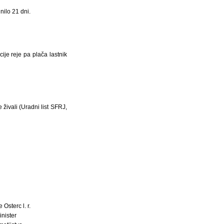
nilo 21 dni.
ije reje pa plača lastnik
 živali (Uradni list SFRJ,
e Osterc l. r.
inister