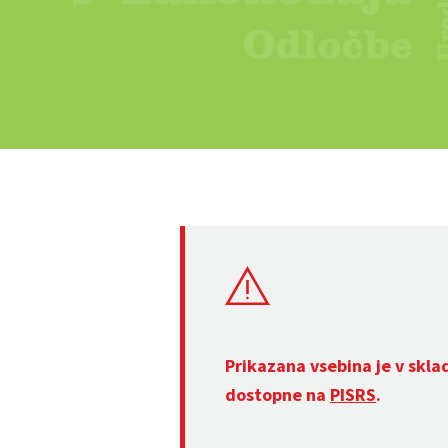
Prikazana vsebina je v skla
dostopne na
PISRS
.