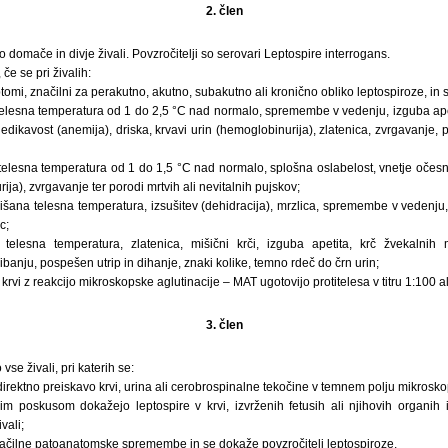
2. člen
o domače in divje živali. Povzročitelji so serovari Leptospire interrogans.
če se pri živalih:
ptomi, značilni za perakutno, akutno, subakutno ali kronično obliko leptospiroze, in s
telesna temperatura od 1 do 2,5 °C nad normalo, spremembe v vedenju, izguba apet
ledikavost (anemija), driska, krvavi urin (hemoglobinurija), zlatenica, zvrgavanje, 
 telesna temperatura od 1 do 1,5 °C nad normalo, splošna oslabelost, vnetje očesnih
ija), zvrgavanje ter porodi mrtvih ali nevitalnih pujskov;
višana telesna temperatura, izsušitev (dehidracija), mrzlica, spremembe v vedenju, k
c;
 telesna temperatura, zlatenica, mišični krči, izguba apetita, krč žvekalnih 
banju, pospešen utrip in dihanje, znaki kolike, temno rdeč do črn urin;
krvi z reakcijo mikroskopske aglutinacije – MAT ugotovijo protitelesa v titru 1:100 al
3. člen
vse živali, pri katerih se:
direktno preiskavo krvi, urina ali cerobrospinalne tekočine v temnem polju mikrosko
kim poskusom dokažejo leptospire v krvi, izvrženih fetusih ali njihovih organih 
vali;
načilne patoanatomske spremembe in se dokaže povzročitelj leptospiroze.