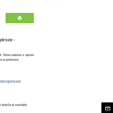
piroze -
99. člena zakona o upravi
tvo in prehrano
eptospirosis
ih določa to navodilo.