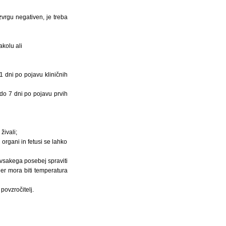
zvrgu negativen, je treba
akolu ali
1 dni po pojavu kliničnih
 do 7 dni po pojavu prvih
živali;
 organi in fetusi se lahko
 vsakega posebej spraviti
jer mora biti temperatura
povzročitelj.