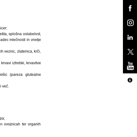
icer:
ita, splošna oslabelost,
padec mlečnosti in vnetje
 veznic, zlatenica, krči,
rvavi iztrebki, krvavitve
mišic (pareza glutealne
i več.
pa;
in ovojnicah ter organih