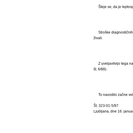
Šteje se, da je leptos
Stroške diagnostičnih
živali.
Z uveljavitvijo tega n
št. 6/88).
To navodilo začne vel
Št. 323-01-5/97
Ljubljana, dne 16. janua