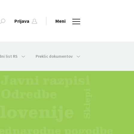
Prijava
Meni
dni list RS
Preklic dokumentov