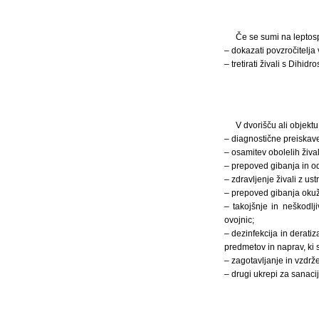
Če se sumi na leptosp
– dokazati povzročitelja 
– tretirati živali s Dihi
V dvorišču ali objektu,
– diagnostične preiskav
– osamitev obolelih žival
– prepoved gibanja in odtu
– zdravljenje živali z ustr
– prepoved gibanja okuže
– takojšnje in neškodlji
ovojnic;
– dezinfekcija in deratiza
predmetov in naprav, ki so
– zagotavljanje in vzdrž
– drugi ukrepi za sanacij