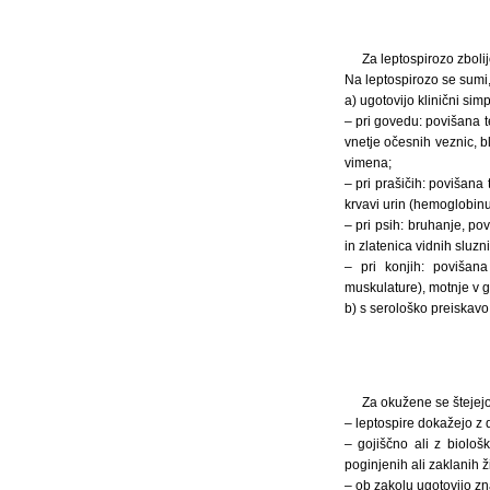
Za leptospirozo zbolij
Na leptospirozo se sumi, 
a) ugotovijo klinični sim
– pri govedu: povišana 
vnetje očesnih veznic, b
vimena;
– pri prašičih: povišana
krvavi urin (hemoglobinur
– pri psih: bruhanje, po
in zlatenica vidnih sluzni
– pri konjih: povišana
muskulature), motnje v gi
b) s serološko preiskavo 
Za okužene se štejejo 
– leptospire dokažejo z 
– gojiščno ali z biološ
poginjenih ali zaklanih ži
– ob zakolu ugotovijo z