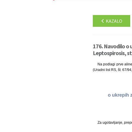
KAZALO
176. Navodilo o u
Leptospirosis, st
Na podlagi prve aline
(Uradni list RS, št. 67/9
o ukrepih z
Za ugotavljanje, prepr