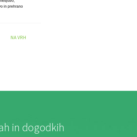
metijstvo,
vo in prehrano
NA VRH
jah in dogodkih