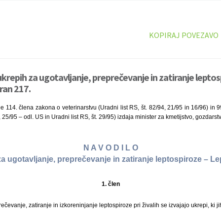
KOPIRAJ POVEZAVO
krepih za ugotavljanje, preprečevanje in zatiranje leptos
ran 217.
e 114. člena zakona o veterinarstvu (Uradni list RS, št. 82/94, 21/95 in 16/96) in 
4, 25/95 – odl. US in Uradni list RS, št. 29/95) izdaja minister za kmetijstvo, gozdars
N A V O D I L O
a ugotavljanje, preprečevanje in zatiranje leptospiroze – L
1. člen
ečevanje, zatiranje in izkoreninjanje leptospiroze pri živalih se izvajajo ukrepi, ki j