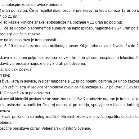
a leptospirozo se opravijo v primeru:
 urah po izvrgu. Če je rezultat diagnostične preiskave na leptospirozo 12 ur po i
4 do 21 dni;
, ki so kazale klinične znake leptospiroze najpozneje v 12 urah po poginu;
ali, če se ugotovijo spremembe sumljive na leptospirozo, najpozneje v 24 urah po z
odlagi kliničnih znakov.
e na leptospirozo je treba poslati:
e: 5–10 ml krvi brez dodatka antikoagulansov. Kri je treba odvzeti živalim 14 do 2
kavo v temnem polju mikroskopa: odvzeti kri, urin ali cerebrospinalno tekočino 5
ostaviti v preiskavo najpozneje v 8 urah po odvzemu;
ali biološki poskus:
l krvi;
i živali jetra in ledvice, in sicer najpozneje 12 ur po poginu oziroma 24 ur po zakolu 
e, pri večjih jetra in ledvice ter plodove ovojnice najpozneje 12 ur po izvrgu. Odvzeti
 +4 °C največ 24 ur po odvzemu.
kave ali biološki poskus se ne sme zamrzniti. Sveže odvzete organe je treba takoj
n ustrezno označiti ter čimprej odposlati po kurirju, spravljene v hladilni torbi, k
revoza.
 živali, pri katerih se poleg značilnih kliničnih znakov in povišanega titra dokaže še 
terinar.
stične preiskave opravi Veterinarski inštitut Slovenije.