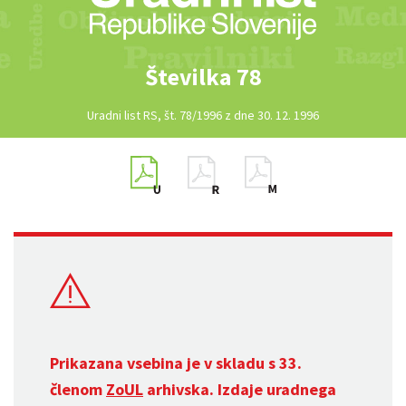
Številka 78
Uradni list RS, št. 78/1996 z dne 30. 12. 1996
Prikazana vsebina je v skladu s 33.
členom
ZoUL
arhivska. Izdaje uradnega