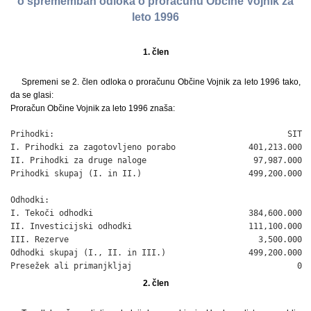
o spremembah odloka o proračunu Občine Vojnik za
leto 1996
1. člen
Spremeni se 2. člen odloka o proračunu Občine Vojnik za leto 1996 tako,
da se glasi:
Proračun Občine Vojnik za leto 1996 znaša:
Prihodki:                                                SIT

I. Prihodki za zagotovljeno porabo               401,213.000

II. Prihodki za druge naloge                      97,987.000

Prihodki skupaj (I. in II.)                      499,200.000

Odhodki:

I. Tekoči odhodki                                384,600.000

II. Investicijski odhodki                        111,100.000

III. Rezerve                                       3,500.000

Odhodki skupaj (I., II. in III.)                 499,200.000

Presežek ali primanjkljaj                                  0
2. člen