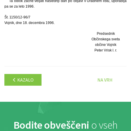
Ta odlok začne veljati naslednji dan po objavi v Uradnem listu, uporablja
pa se za leto 1996.
Št. 1150/12-96/7
Vojnik, dne 18. decembra 1996.
Predsednik
Občinskega sveta
občine Vojnik
Peter Vrisk l. r.
KAZALO
NA VRH
Bodite obveščeni
o vseh