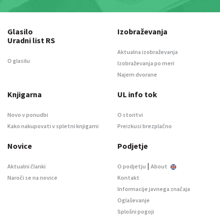
Glasilo
Izobraževanja
Uradni list RS
Aktualna izobraževanja
O glasilu
Izobraževanja po meri
Najem dvorane
Knjigarna
UL info tok
Novo v ponudbi
O storitvi
Kako nakupovati v spletni knjigarni
Preizkusi brezplačno
Novice
Podjetje
|
Aktualni članki
O podjetju
About
Naroči se na novice
Kontakt
Informacije javnega značaja
Oglaševanje
Splošni pogoji