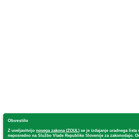
Obvestilo
Z uveljavitvijo
novega zakona (ZOUL)
se je
izdajanje uradnega lista 
neposredno
na Službo Vlade Republike Slovenije za zakonodajo
. O