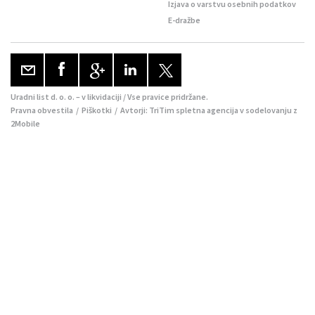
Izjava o varstvu osebnih podatkov
E-dražbe
Uradni list d. o. o. – v likvidaciji / Vse pravice pridržane.
Pravna obvestila
/
Piškotki
/ Avtorji:
TriTim spletna agencija
v sodelovanju z
2Mobile