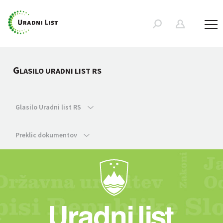
G
LASILO URADNI LIST RS
Glasilo Uradni list RS
Preklic dokumentov