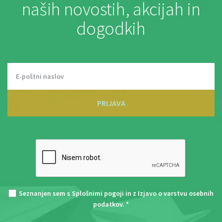
naših novostih, akcijah in
dogodkih
PRIJAVA
Seznanjen sem s
Splošnimi pogoji
in z
Izjavo o varstvu osebnih
podatkov
. *