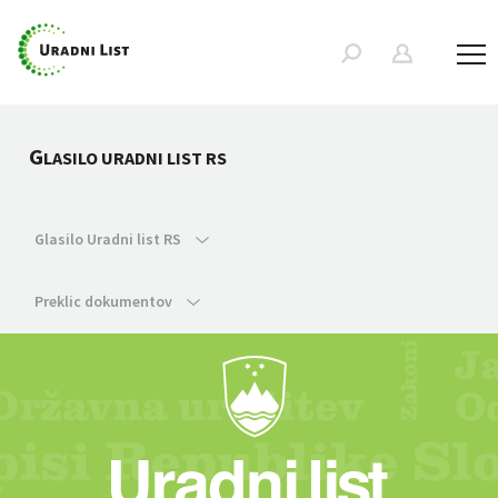
G
LASILO URADNI LIST RS
Glasilo Uradni list RS
Preklic dokumentov