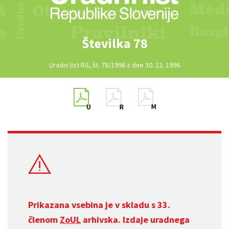
Številka 78
Uradni list RS, št. 78/1996 z dne 30. 12. 1996
Prikazana vsebina je v skladu s 33.
členom
ZoUL
arhivska. Izdaje uradnega