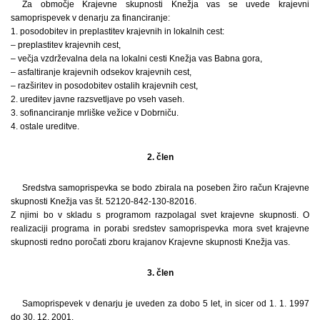
Za območje Krajevne skupnosti Knežja vas se uvede krajevni
samoprispevek v denarju za financiranje:
1. posodobitev in preplastitev krajevnih in lokalnih cest:
– preplastitev krajevnih cest,
– večja vzdrževalna dela na lokalni cesti Knežja vas Babna gora,
– asfaltiranje krajevnih odsekov krajevnih cest,
– razširitev in posodobitev ostalih krajevnih cest,
2. ureditev javne razsvetljave po vseh vaseh.
3. sofinanciranje mrliške vežice v Dobrniču.
4. ostale ureditve.
2. člen
Sredstva samoprispevka se bodo zbirala na poseben žiro račun Krajevne
skupnosti Knežja vas št. 52120-842-130-82016.
Z njimi bo v skladu s programom razpolagal svet krajevne skupnosti. O
realizaciji programa in porabi sredstev samoprispevka mora svet krajevne
skupnosti redno poročati zboru krajanov Krajevne skupnosti Knežja vas.
3. člen
Samoprispevek v denarju je uveden za dobo 5 let, in sicer od 1. 1. 1997
do 30. 12. 2001.