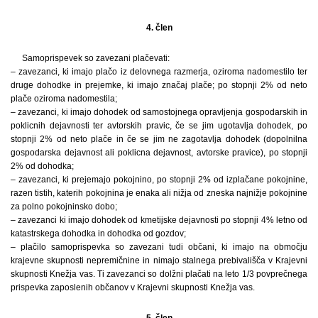
4. člen
Samoprispevek so zavezani plačevati:
– zavezanci, ki imajo plačo iz delovnega razmerja, oziroma nadomestilo ter
druge dohodke in prejemke, ki imajo značaj plače; po stopnji 2% od neto
plače oziroma nadomestila;
– zavezanci, ki imajo dohodek od samostojnega opravljenja gospodarskih in
poklicnih dejavnosti ter avtorskih pravic, če se jim ugotavlja dohodek, po
stopnji 2% od neto plače in če se jim ne zagotavlja dohodek (dopolnilna
gospodarska dejavnost ali poklicna dejavnost, avtorske pravice), po stopnji
2% od dohodka;
– zavezanci, ki prejemajo pokojnino, po stopnji 2% od izplačane pokojnine,
razen tistih, katerih pokojnina je enaka ali nižja od zneska najnižje pokojnine
za polno pokojninsko dobo;
– zavezanci ki imajo dohodek od kmetijske dejavnosti po stopnji 4% letno od
katastrskega dohodka in dohodka od gozdov;
– plačilo samoprispevka so zavezani tudi občani, ki imajo na območju
krajevne skupnosti nepremičnine in nimajo stalnega prebivališča v Krajevni
skupnosti Knežja vas. Ti zavezanci so dolžni plačati na leto 1/3 povprečnega
prispevka zaposlenih občanov v Krajevni skupnosti Knežja vas.
5. člen