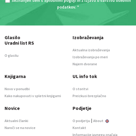
Seznanjen sem s
Splošnimi pogoji
in z
Izjavo o varstvu osebnih
podatkov
. *
Glasilo
Izobraževanja
Uradni list RS
Aktualna izobraževanja
O glasilu
Izobraževanja po meri
Najem dvorane
Knjigarna
UL info tok
Novo v ponudbi
O storitvi
Kako nakupovati v spletni knjigarni
Preizkusi brezplačno
Novice
Podjetje
|
Aktualni članki
O podjetju
About
Naroči se na novice
Kontakt
Informacije javnega značaja