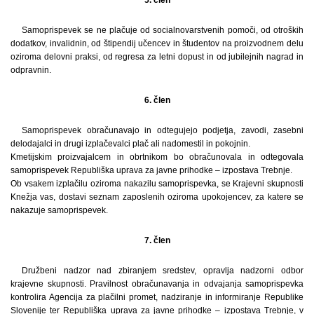
Samoprispevek se ne plačuje od socialnovarstvenih pomoči, od otroških
dodatkov, invalidnin, od štipendij učencev in študentov na proizvodnem delu
oziroma delovni praksi, od regresa za letni dopust in od jubilejnih nagrad in
odpravnin.
6. člen
Samoprispevek obračunavajo in odtegujejo podjetja, zavodi, zasebni
delodajalci in drugi izplačevalci plač ali nadomestil in pokojnin.
Kmetijskim proizvajalcem in obrtnikom bo obračunovala in odtegovala
samoprispevek Republiška uprava za javne prihodke – izpostava Trebnje.
Ob vsakem izplačilu oziroma nakazilu samoprispevka, se Krajevni skupnosti
Knežja vas, dostavi seznam zaposlenih oziroma upokojencev, za katere se
nakazuje samoprispevek.
7. člen
Družbeni nadzor nad zbiranjem sredstev, opravlja nadzorni odbor
krajevne skupnosti. Pravilnost obračunavanja in odvajanja samoprispevka
kontrolira Agencija za plačilni promet, nadziranje in informiranje Republike
Slovenije ter Republiška uprava za javne prihodke – izpostava Trebnje, v