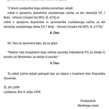
“Z dnem uveljavitve tega odloka prenehajo veljati:
odlok o sprejemu dopolnitve zazidalnega načrta za del območja VS 7
Brdo - Vrhovci (Uradni list SRS, št. 4/76) in
odlok o sprejemu dopolnitve in spremembe zazidalnega načrta za del
območja zazidalnega otoka VS 7 Brdo - Vrhovci (Uradni list SRS, št. 27/78).”
8. člen
66. člen se spremeni tako, da se glasi:
“Nadzor nad izvajanjem tega odloka opravlja Inšpektorat RS za okolje in
prostor pri Ministrstvu za okolje in prostor.”
9. člen
Ta odlok začne veljati petnajsti dan po objavi v Uradnem listu Republike
Slovenije.
Št. 30-13/96
Ljubljana, dne 9. julija 1996.
Predsednik
Mestnega sveta