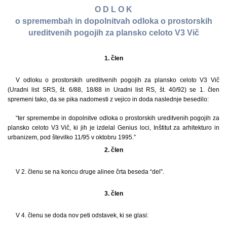
O D L O K
o spremembah in dopolnitvah odloka o prostorskih
ureditvenih pogojih za plansko celoto V3 Vič
1. člen
V odloku o prostorskih ureditvenih pogojih za plansko celoto V3 Vič
(Uradni list SRS, št. 6/88, 18/88 in Uradni list RS, št. 40/92) se 1. člen
spremeni tako, da se pika nadomesti z vejico in doda naslednje besedilo:
“ter spremembe in dopolnitve odloka o prostorskih ureditvenih pogojih za
plansko celoto V3 Vič, ki jih je izdelal Genius loci, Inštitut za arhitekturo in
urbanizem, pod številko 11/95 v oktobru 1995.”
2. člen
V 2. členu se na koncu druge alinee črta beseda “del”.
3. člen
V 4. členu se doda nov peti odstavek, ki se glasi: