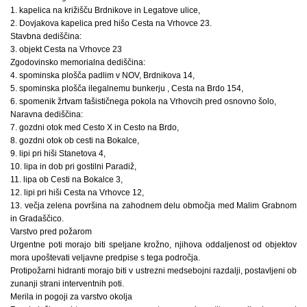
1. kapelica na križišču Brdnikove in Legatove ulice,
2. Dovjakova kapelica pred hišo Cesta na Vrhovce 23.
Stavbna dediščina:
3. objekt Cesta na Vrhovce 23
Zgodovinsko memorialna dediščina:
4. spominska plošča padlim v NOV, Brdnikova 14,
5. spominska plošča ilegalnemu bunkerju , Cesta na Brdo 154,
6. spomenik žrtvam fašističnega pokola na Vrhovcih pred osnovno šolo,
Naravna dediščina:
7. gozdni otok med Cesto X in Cesto na Brdo,
8. gozdni otok ob cesti na Bokalce,
9. lipi pri hiši Stanetova 4,
10. lipa in dob pri gostilni Paradiž,
11. lipa ob Cesti na Bokalce 3,
12. lipi pri hiši Cesta na Vrhovce 12,
13. večja zelena površina na zahodnem delu območja med Malim Grabnom
in Gradaščico.
Varstvo pred požarom
Urgentne poti morajo biti speljane krožno, njihova oddaljenost od objektov
mora upoštevati veljavne predpise s tega področja.
Protipožarni hidranti morajo biti v ustrezni medsebojni razdalji, postavljeni ob
zunanji strani interventnih poti.
Merila in pogoji za varstvo okolja