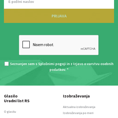
PRIJAVA
Seznanjen sem s
Splošnimi pogoji
in z
Izjavo o varstvu osebnih
podatkov
. *
Glasilo
Izobraževanja
Uradni list RS
Aktualna izobraževanja
O glasilu
Izobraževanja po meri