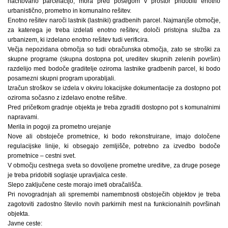
načrtovano parcelacijo, mora pred posegom v prostor pridobiti enotno
urbanistično, prometno in komunalno rešitev.
Enotno rešitev naroči lastnik (lastniki) gradbenih parcel. Najmanjše območje,
za katerega je treba izdelati enotno rešitev, določi pristojna služba za
urbanizem, ki izdelano enotno rešitev tudi verificira.
Večja nepozidana območja so tudi obračunska območja, zato se stroški za
skupne programe (skupna dostopna pot, ureditev skupnih zelenih površin)
razdelijo med bodoče graditelje oziroma lastnike gradbenih parcel, ki bodo
posamezni skupni program uporabljali.
Izračun stroškov se izdela v okviru lokacijske dokumentacije za dostopno pot
oziroma sočasno z izdelavo enotne rešitve.
Pred pričetkom gradnje objekta je treba zgraditi dostopno pot s komunalnimi
napravami.
Merila in pogoji za prometno urejanje
Nove ali obstoječe prometnice, ki bodo rekonstruirane, imajo določene
regulacijske linije, ki obsegajo zemljišče, potrebno za izvedbo bodoče
prometnice – cestni svet.
V območju cestnega sveta so dovoljene prometne ureditve, za druge posege
je treba pridobiti soglasje upravljalca ceste.
Slepo zaključene ceste morajo imeti obračališča.
Pri novogradnjah ali spremembi namembnosti obstoječih objektov je treba
zagotoviti zadostno število novih parkirnih mest na funkcionalnih površinah
objekta.
Javne ceste: