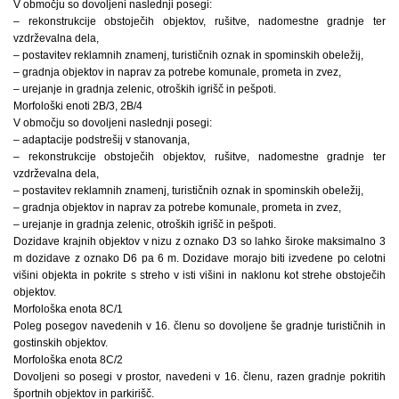
V območju so dovoljeni naslednji posegi:
– rekonstrukcije obstoječih objektov, rušitve, nadomestne gradnje ter
vzdrževalna dela,
– postavitev reklamnih znamenj, turističnih oznak in spominskih obeležij,
– gradnja objektov in naprav za potrebe komunale, prometa in zvez,
– urejanje in gradnja zelenic, otroških igrišč in pešpoti.
Morfološki enoti 2B/3, 2B/4
V območju so dovoljeni naslednji posegi:
– adaptacije podstrešij v stanovanja,
– rekonstrukcije obstoječih objektov, rušitve, nadomestne gradnje ter
vzdrževalna dela,
– postavitev reklamnih znamenj, turističnih oznak in spominskih obeležij,
– gradnja objektov in naprav za potrebe komunale, prometa in zvez,
– urejanje in gradnja zelenic, otroških igrišč in pešpoti.
Dozidave krajnih objektov v nizu z oznako D3 so lahko široke maksimalno 3
m dozidave z oznako D6 pa 6 m. Dozidave morajo biti izvedene po celotni
višini objekta in pokrite s streho v isti višini in naklonu kot strehe obstoječih
objektov.
Morfološka enota 8C/1
Poleg posegov navedenih v 16. členu so dovoljene še gradnje turističnih in
gostinskih objektov.
Morfološka enota 8C/2
Dovoljeni so posegi v prostor, navedeni v 16. členu, razen gradnje pokritih
športnih objektov in parkirišč.