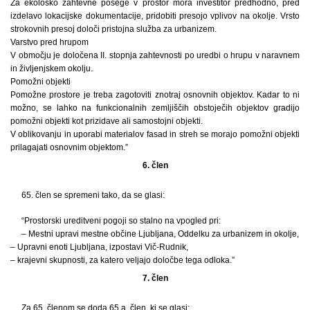
Za ekološko zahtevne posege v prostor mora investitor predhodno, pred
izdelavo lokacijske dokumentacije, pridobiti presojo vplivov na okolje. Vrsto
strokovnih presoj določi pristojna služba za urbanizem.
Varstvo pred hrupom
V območju je določena II. stopnja zahtevnosti po uredbi o hrupu v naravnem
in življenjskem okolju.
Pomožni objekti
Pomožne prostore je treba zagotoviti znotraj osnovnih objektov. Kadar to ni
možno, se lahko na funkcionalnih zemljiščih obstoječih objektov gradijo
pomožni objekti kot prizidave ali samostojni objekti.
V oblikovanju in uporabi materialov fasad in streh se morajo pomožni objekti
prilagajati osnovnim objektom.”
6. člen
65. člen se spremeni tako, da se glasi:
“Prostorski ureditveni pogoji so stalno na vpogled pri:
– Mestni upravi mestne občine Ljubljana, Oddelku za urbanizem in okolje,
– Upravni enoti Ljubljana, izpostavi Vič-Rudnik,
– krajevni skupnosti, za katero veljajo določbe tega odloka.”
7. člen
Za 65. členom se doda 65.a. člen, ki se glasi: