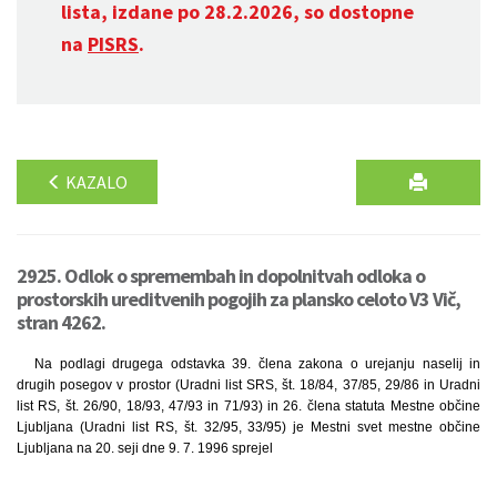
lista, izdane po 28.2.2026, so dostopne
na
PISRS
.
KAZALO
2925. Odlok o spremembah in dopolnitvah odloka o
prostorskih ureditvenih pogojih za plansko celoto V3 Vič,
stran 4262.
Na podlagi drugega odstavka 39. člena zakona o urejanju naselij in
drugih posegov v prostor (Uradni list SRS, št. 18/84, 37/85, 29/86 in Uradni
list RS, št. 26/90, 18/93, 47/93 in 71/93) in 26. člena statuta Mestne občine
Ljubljana (Uradni list RS, št. 32/95, 33/95) je Mestni svet mestne občine
Ljubljana na 20. seji dne 9. 7. 1996 sprejel