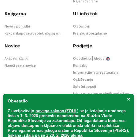
Najem dvorane
Knjigarna
UL info tok
Novo v ponudbi
O storitvi
Kako nakupovati v spletni knjigarni
Preizkusi brezplačno
Novice
Podjetje
|
Aktualni članki
O podjetju
About
Naroči se na novice
Kontakt
Informacije javnega značaja
Oglaševanje
Splošni pogoji
Izjava o varstvu osebnih podatkov
×
E-dražbe
Obvestilo
Z uveljavitvijo
novega zakona (ZOUL)
se je
izdajanje uradnega
lista s 1. 3. 2026 preneslo
neposredno
na Službo Vlade
Republike Slovenije za zakonodajo
. Od tega datuma bodo vse
objave dostopne izključno v elektronski obliki na spletišču
Pravnega informacijskega sistema Republike Slovenije (PISRS),
Uradni list d. o. o. – v likvidaciji / Vse pravice pridržane.
tiskana izdaja pa se z 28. 2. 2026 ukinja.