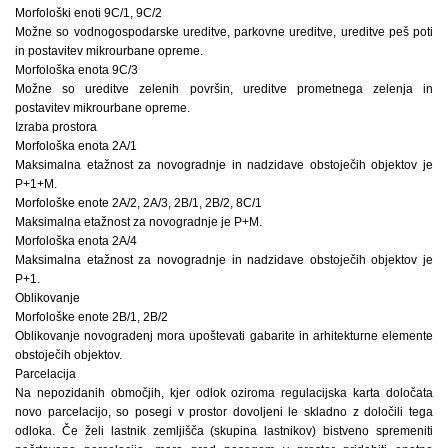
Morfološki enoti 9C/1, 9C/2
Možne so vodnogospodarske ureditve, parkovne ureditve, ureditve peš poti
in postavitev mikrourbane opreme.
Morfološka enota 9C/3
Možne so ureditve zelenih površin, ureditve prometnega zelenja in
postavitev mikrourbane opreme.
Izraba prostora
Morfološka enota 2A/1
Maksimalna etažnost za novogradnje in nadzidave obstoječih objektov je
P+1+M.
Morfološke enote 2A/2, 2A/3, 2B/1, 2B/2, 8C/1
Maksimalna etažnost za novogradnje je P+M.
Morfološka enota 2A/4
Maksimalna etažnost za novogradnje in nadzidave obstoječih objektov je
P+1.
Oblikovanje
Morfološke enote 2B/1, 2B/2
Oblikovanje novogradenj mora upoštevati gabarite in arhitekturne elemente
obstoječih objektov.
Parcelacija
Na nepozidanih območjih, kjer odlok oziroma regulacijska karta določata
novo parcelacijo, so posegi v prostor dovoljeni le skladno z določili tega
odloka. Če želi lastnik zemljišča (skupina lastnikov) bistveno spremeniti