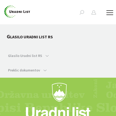
G
LASILO URADNI LIST RS
Glasilo Uradni list RS
Preklic dokumentov