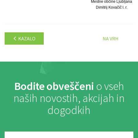
Mestne občine Ljubljana
Dimitrij Kovačič l. r.
KAZALO
NA VRH
Bodite obveščeni
o vseh
naših novostih, akcijah in
dogodkih