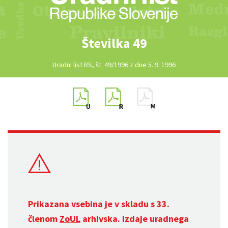
Številka 49
Uradni list RS, št. 49/1996 z dne 5. 9. 1996
Prikazana vsebina je v skladu s 33.
členom
ZoUL
arhivska. Izdaje uradnega