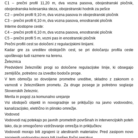
C1 – prečni profil 11,20 m, dva vozna pasova, obojestranski pločnik,
obojestranska kolesarska steza, obojestranski hodnik za pešce
C2 – prečni profil 9,10 m, dva vozna pasova in obojestranski pločnik
C3 – prečni profil 6,10 m, dva vozna pasova, enostranski pločnik
Interne dostopne ceste:
C4 – prečni profil 6,10 m, dva vozna pasova, enostranski pločnik
C5 – prečni profil 5 m, vozni pas in enostranski pločnik
Prečni profili cest so določeni z regulacijskimi linijami.
Kadar gre za ureditev obstoječih cest, se pri določanju profila ceste
upoštevajo tudi razmere na terenu.
Železnica
Predvideni železniški progi so določene regulacijske linije, ki obsegajo
zemljišče, potrebno za izvedbo bodoče proge.
V tem območju so dovoljene prometne ureditve, skladno z zakonom o
varnosti v železniškem prometu. Za druge posege je potrebno soglasje
Slovenskih železnic.
Merila in pogoji za komunalno urejanje
Vsi obstoječi objekti in novogradnje se priključijo na javno vodovodno,
kanalizacijsko, eletrično in plinsko omrežje.
Vodovod
Vodovodi naj potekajo po javnih prometnih površinah in intervencijskih poteh
tako, da je omogočeno vzdrževanje omrežja in priključkov.
Vodovodi morajo biti zgrajeni iz atestiranih materialov. Pred zasipom novo
zgrajenih vodovodov mora biti izvršen tlačni preizkus.