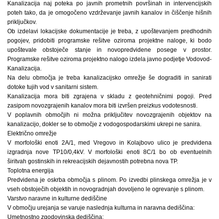
Kanalizacija naj poteka po javnih prometnih površinah in intervencijskih
poteh tako, da je omogočeno vzdrževanje javnih kanalov in čiščenje hišnih
priključkov.
Ob izdelavi lokacijske dokumentacije je treba, z upoštevanjem predhodnih
pogojev, pridobiti programske rešitve oziroma projektne naloge, ki bodo
upoštevale obstoječe stanje in novopredvidene posege v prostor.
Programske rešitve oziroma projektno nalogo izdela javno podjetje Vodovod-
Kanalizacija.
Na delu območja je treba kanalizacijsko omrežje še dograditi in sanirati
dotoke tujih vod v sanitarni sistem.
Kanalizacija mora biti zgrajena v skladu z geotehničnimi pogoji. Pred
zasipom novozgrajenih kanalov mora biti izvršen preizkus vodotesnosti.
V poplavnih območjih ni možna priključitev novozgrajenih objektov na
kanalizacijo, dokler se to območje z vodogospodarskimi ukrepi ne sanira.
Električno omrežje
V morfološki enoti 2A/1, med Vregovo in Kolajbovo ulico je predvidena
izgradnja nove TP10/0,4kV. V morfološki enoti 8C/1 bo ob eventuelnih
širitvah gostinskih in rekreacijskih dejavnostih potrebna nova TP.
Toplotna energija
Predvidena je oskrba območja s plinom. Po izvedbi plinskega omrežja je v
vseh obstoječih objektih in novogradnjah dovoljeno le ogrevanje s plinom.
Varstvo naravne in kulturne dediščine
V območju urejanja se varuje naslednja kulturna in naravna dediščina:
Umetnostno zgodovinska dediščina: