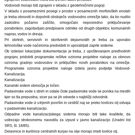
Vodovodi morajo biti zgrajeni v skladu z geotehničnimi pogoji.
V skladu s posameznimi posegi v prostor v posameznih morfoloških enotah
je treba obnoviti in dopolniti obstoječe vodovodno omrežje tako, da bo nudilo
zadostno požarno zaščito, omogočalo neposredno priključevanje
porabnikov, zagotavljalo predpisane odmike od drugih objektov, komunalnih
naprav, vodov in drevja.
Pri obrtnih, servisnih in storitvenih dejavnostih je treba za uporabo
tehnološke vode načeloma predvideti in uporabljati zaprte sisteme.
Ob izdelavi lokacijske dokumentacije je treba, z upoštevanjem predhodnih
pogojev, pridobiti programske rešitve oziroma projektne naloge za obnovo
oziroma gradnjo vodovodov in priključitev novih porabnikov na omrežje.
Programske oziroma projektne naloge izdela javno podjetje Vodovod-
Kanalizacija.
Kanalizacija
Kanalski sistem območja je ločen.
Padavinske vode s streh in ostale čiste padavinske vode se ponika na mestih
kjer so tla prepustna, sicer pa se jih odvede v najbližji odvodnik.
Padavinske vode iz utrjenih površin in cestišč naj se preko lovilcev olj odvaja
v padavinsko kanalizacijo.
Odpadne vode kanalizacijskega sistema morajo biti take kvalitete, da
ustrezajo strokovnemu navodilu za izpust v javno kanalizacijo (Uradni list
SRS, št. 18/85).
Delavnice in kurilnice centralnih kurjav na olje morajo imeti lovilce olj.