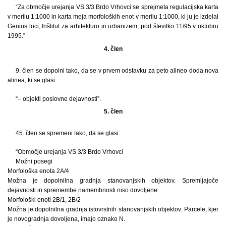
“Za območje urejanja VS 3/3 Brdo Vrhovci se sprejmeta regulacijska karta
v merilu 1:1000 in karta meja morfoloških enot v merilu 1:1000, ki ju je izdelal
Genius loci, Inštitut za arhitekturo in urbanizem, pod številko 11/95 v oktobru
1995.”
4. člen
9. člen se dopolni tako, da se v prvem odstavku za peto alineo doda nova
alinea, ki se glasi:
“– objekti poslovne dejavnosti”.
5. člen
45. člen se spremeni tako, da se glasi:
“Območje urejanja VS 3/3 Brdo Vrhovci
Možni posegi
Morfološka enota 2A/4
Možna je dopolnilna gradnja stanovanjskih objektov. Spremljajoče
dejavnosti in spremembe namembnosti niso dovoljene.
Morfološki enoti 2B/1, 2B/2
Možna je dopolnilna gradnja istovrstnih stanovanjskih objektov. Parcele, kjer
je novogradnja dovoljena, imajo oznako N.