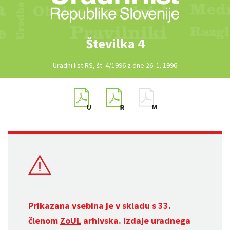
Številka 4
Uradni list RS, št. 4/1996 z dne 26. 1. 1996
Prikazana vsebina je v skladu s 33.
členom
ZoUL
arhivska. Izdaje uradnega