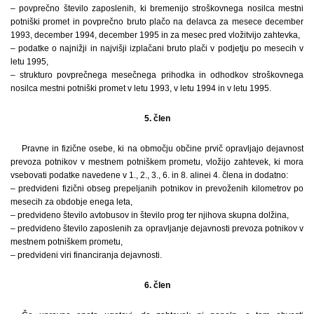
– povprečno število zaposlenih, ki bremenijo stroškovnega nosilca mestni
potniški promet in povprečno bruto plačo na delavca za mesece december
1993, december 1994, december 1995 in za mesec pred vložitvijo zahtevka,
– podatke o najnižji in najvišji izplačani bruto plači v podjetju po mesecih v
letu 1995,
– strukturo povprečnega mesečnega prihodka in odhodkov stroškovnega
nosilca mestni potniški promet v letu 1993, v letu 1994 in v letu 1995.
5. člen
Pravne in fizične osebe, ki na območju občine prvič opravljajo dejavnost
prevoza potnikov v mestnem potniškem prometu, vložijo zahtevek, ki mora
vsebovati podatke navedene v 1., 2., 3., 6. in 8. alinei 4. člena in dodatno:
– predvideni fizični obseg prepeljanih potnikov in prevoženih kilometrov po
mesecih za obdobje enega leta,
– predvideno število avtobusov in število prog ter njihova skupna dolžina,
– predvideno število zaposlenih za opravljanje dejavnosti prevoza potnikov v
mestnem potniškem prometu,
– predvideni viri financiranja dejavnosti.
6. člen