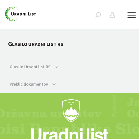
G
LASILO URADNI LIST RS
Glasilo Uradni list RS
Preklic dokumentov