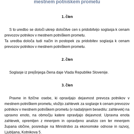
mestnem potniškem prometu
1. člen
S to uredbo se določi ukrep določitve cen s pridobitvijo soglasja k cenam
prevozov potnikov v mestnem potniškem prometu.
Ta uredba določa tudi način in postopek za pridobitev soglasja k cenam
prevozov potnikov v mestnem potniškem prometu.
2. člen
Soglasje iz prejšnjega člena daje Vlada Republike Slovenije.
3. člen
Pravne in fizične osebe, ki opravljajo dejavnost prevoza potnikov v
mestnem potniškem prometu, vložijo zahtevek za soglasje k cenam prevozov
potnikov v mestnem potniškem prometu (v nadaljnjem besedilu: zahtevek) na
upravno enoto, na območju katere opravljajo dejavnost. Upravna enota
zahtevek, opremljen z mnenjem in opravljeno analizo cen ter mnenjem
župana občine, posreduje na Ministrstvo za ekonomske odnose in razvoj,
Ljubljana, Kotnikova 5.