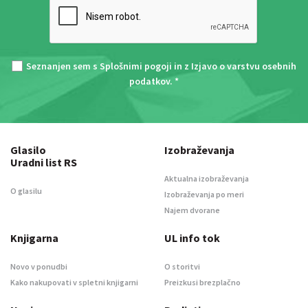
Seznanjen sem s
Splošnimi pogoji
in z
Izjavo o varstvu osebnih
podatkov
. *
Glasilo
Izobraževanja
Uradni list RS
Aktualna izobraževanja
O glasilu
Izobraževanja po meri
Najem dvorane
Knjigarna
UL info tok
Novo v ponudbi
O storitvi
Kako nakupovati v spletni knjigarni
Preizkusi brezplačno