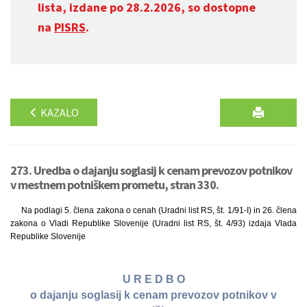
lista, izdane po 28.2.2026, so dostopne
na
PISRS
.
KAZALO
273. Uredba o dajanju soglasij k cenam prevozov potnikov
v mestnem potniškem prometu, stran 330.
Na podlagi 5. člena zakona o cenah (Uradni list RS, št. 1/91-I) in 26. člena
zakona o Vladi Republike Slovenije (Uradni list RS, št. 4/93) izdaja Vlada
Republike Slovenije
U R E D B O
o dajanju soglasij k cenam prevozov potnikov v