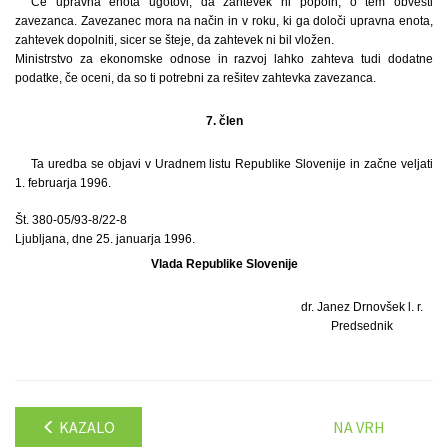
Če upravna enota ugotovi, da zahtevek ni popoln, o tem obvesti
zavezanca. Zavezanec mora na način in v roku, ki ga določi upravna enota,
zahtevek dopolniti, sicer se šteje, da zahtevek ni bil vložen.
Ministrstvo za ekonomske odnose in razvoj lahko zahteva tudi dodatne
podatke, če oceni, da so ti potrebni za rešitev zahtevka zavezanca.
7. člen
Ta uredba se objavi v Uradnem listu Republike Slovenije in začne veljati
1. februarja 1996.
Št. 380-05/93-8/22-8
Ljubljana, dne 25. januarja 1996.
Vlada Republike Slovenije
dr. Janez Drnovšek l. r.
Predsednik
KAZALO
NA VRH