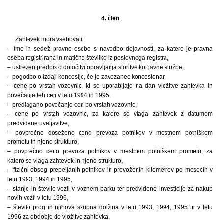
4. člen
Zahtevek mora vsebovati:
– ime in sedež pravne osebe s navedbo dejavnosti, za katero je pravna
oseba registrirana in matično številko iz poslovnega registra,
– ustrezen predpis o določitvi opravljanja storitve kot javne službe,
– pogodbo o izdaji koncesije, če je zavezanec koncesionar,
– cene po vrstah vozovnic, ki se uporabljajo na dan vložitve zahtevka in
povečanje teh cen v letu 1994 in 1995,
– predlagano povečanje cen po vrstah vozovnic,
– cene po vrstah vozovnic, za katere se vlaga zahtevek z datumom
predvidene uveljavitve,
– povprečno doseženo ceno prevoza potnikov v mestnem potniškem
prometu in njeno strukturo,
– povprečno ceno prevoza potnikov v mestnem potniškem prometu, za
katero se vlaga zahtevek in njeno strukturo,
– fizični obseg prepeljanih potnikov in prevoženih kilometrov po mesecih v
letu 1993, 1994 in 1995,
– stanje in število vozil v voznem parku ter predvidene investicije za nakup
novih vozil v letu 1996,
– število prog in njihova skupna dolžina v letu 1993, 1994, 1995 in v letu
1996 za obdobje do vložitve zahtevka,