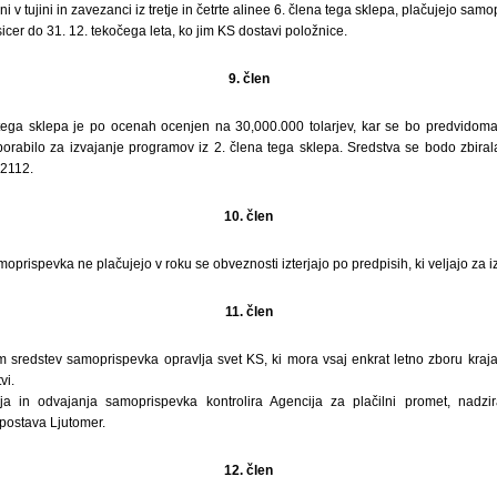
i v tujini in zavezanci iz tretje in četrte alinee 6. člena tega sklepa, plačujejo sam
sicer do 31. 12. tekočega leta, ko jim KS dostavi položnice.
9. člen
tega sklepa je po ocenah ocenjen na 30,000.000 tolarjev, kar se bo predvidom
o porabilo za izvajanje programov iz 2. člena tega sklepa. Sredstva se bodo zbir
2112.
10. člen
oprispevka ne plačujejo v roku se obveznosti izterjajo po predpisih, ki veljajo za i
11. člen
 sredstev samoprispevka opravlja svet KS, ki mora vsaj enkrat letno zboru kraja
vi.
ja in odvajanja samoprispevka kontrolira Agencija za plačilni promet, nadzira
zpostava Ljutomer.
12. člen