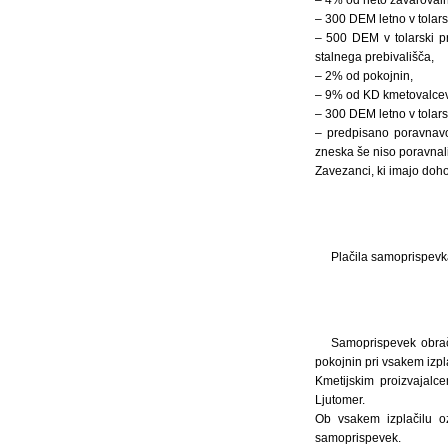
– 300 DEM letno v tolarsk
– 500 DEM v tolarski pro
stalnega prebivališča,
– 2% od pokojnin,
– 9% od KD kmetovalcev
– 300 DEM letno v tolarsk
– predpisano poravnavo 
zneska še niso poravnali
Zavezanci, ki imajo doho
Plačila samoprispevk
Samoprispevek obraču
pokojnin pri vsakem izpla
Kmetijskim proizvajalc
Ljutomer.
Ob vsakem izplačilu o
samoprispevek.