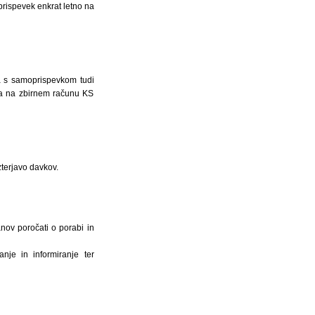
oprispevek enkrat letno na
a s samoprispevkom tudi
ala na zbirnem računu KS
zterjavo davkov.
nov poročati o porabi in
nje in informiranje ter