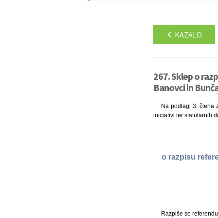
KAZALO
267. Sklep o raz
Banovci in Bunča
Na podlagi 3. člena z
iniciativi ter statutarni
o razpisu refe
Razpiše se referendu