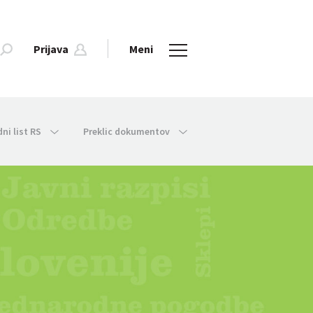
Prijava
Meni
dni list RS
Preklic dokumentov