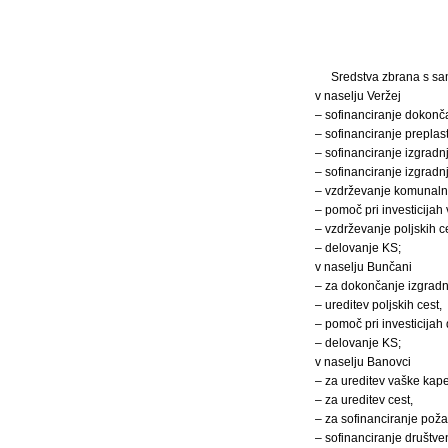
Sredstva zbrana s s
v naselju Veržej
– sofinanciranje dokonča
– sofinanciranje prepla
– sofinanciranje izgradn
– sofinanciranje izgradnj
– vzdrževanje komunalni
– pomoč pri investicijah 
– vzdrževanje poljskih ce
– delovanje KS;
v naselju Bunčani
– za dokončanje izgradnj
– ureditev poljskih cest,
– pomoč pri investicijah 
– delovanje KS;
v naselju Banovci
– za ureditev vaške kape
– za ureditev cest,
– za sofinanciranje poža
– sofinanciranje društve