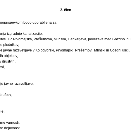
2. člen
amoprispevkom bodo uporabljena za:
nja izgradnje kanalizacije,
stitve ulic Prvomajska, Prešernova, Mlinska, Cankarjeva, povezava med Gozdno in R
je pločnikov,
e javne razsvetljave v Kolodvorski, Prvomajski, Prešernovi, Mlinski in Gozdni ulici,
h objektov,
v društvih,
st,
e javne razsvetljave,
društev,
le,
rne varnosti,
ne dejavnosti,