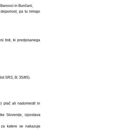
, Banovci in Bunčani,
o dejavnost, pa tu nimajo
i tisti, ki predpisanega
t SRS, št. 35/85).
i plač ali nadomestil in
ke Slovenije, izpostava
 za katere se nakazuje