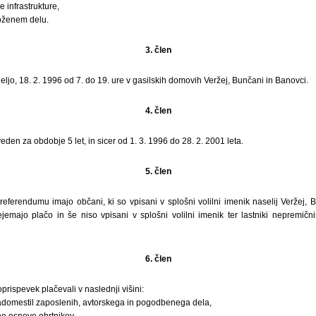
 infrastrukture,
oženem delu.
3. člen
jo, 18. 2. 1996 od 7. do 19. ure v gasilskih domovih Veržej, Bunčani in Banovci.
4. člen
en za obdobje 5 let, in sicer od 1. 3. 1996 do 28. 2. 2001 leta.
5. člen
referendumu imajo občani, ki so vpisani v splošni volilni imenik naselij Veržej, 
ejemajo plačo in še niso vpisani v splošni volilni imenik ter lastniki nepremičn
6. člen
ispevek plačevali v naslednji višini:
adomestil zaposlenih, avtorskega in pogodbenega dela,
e osnove obrtnikov,