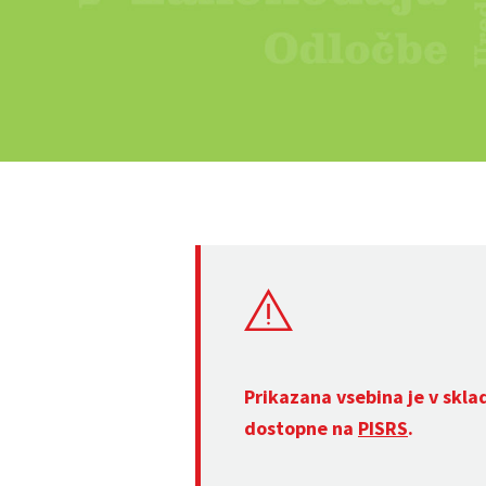
Prikazana vsebina je v skla
dostopne na
PISRS
.