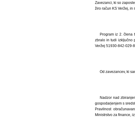
Zavezanci, ki so zaposlen
žiro račun KS Veržej, in 
Program iz 2. člena 
zbralo in tudi izključn
Veržej 51930-842-029-8
Od zavezancev, ki sam
Nadzor nad zbiranjem
gospodarjenjem s sredst
Pravilnost obračunavan
Ministrstvo za finance, i