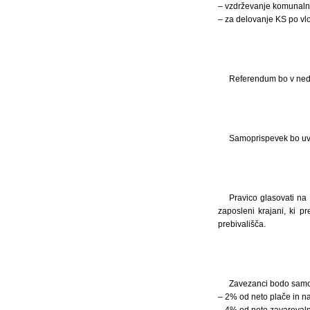
– vzdrževanje komunalne
– za delovanje KS po vl
Referendum bo v nedel
Samoprispevek bo uved
Pravico glasovati na 
zaposleni krajani, ki pr
prebivališča.
Zavezanci bodo samopr
– 2% od neto plače in n
– 4% od neto zavarovaln