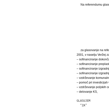
Na referendumu glasuj
za glasovanje na ref
2001, v naselju Veržej z
– sofinanciranje dokonča
– sofinanciranje prepla
– sofinanciranje izgradn
– sofinanciranje izgradn
– vzdrževanje komunalni
– pomoč pri investicijah 
– vzdrževanje poljskih ce
– delovanje KS,
GLASUJEM

  “ZA”             