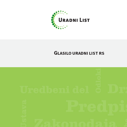
G
LASILO URADNI LIST RS