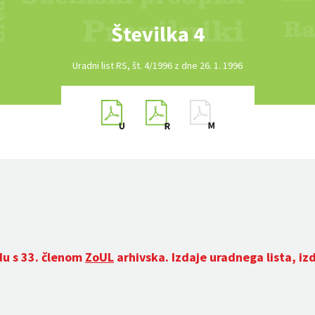
Številka 4
Uradni list RS, št. 4/1996 z dne 26. 1. 1996
du s 33. členom
ZoUL
arhivska. Izdaje uradnega lista, iz