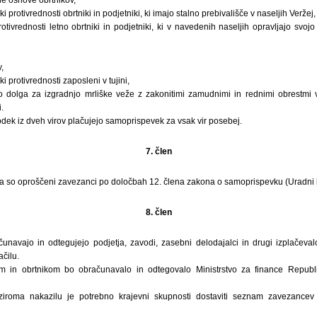
i protivrednosti obrtniki in podjetniki, ki imajo stalno prebivališče v naseljih Veržej
tivrednosti letno obrtniki in podjetniki, ki v navedenih naseljih opravljajo svoj
,
i protivrednosti zaposleni v tujini,
dolga za izgradnjo mrliške veže z zakonitimi zamudnimi in rednimi obrestmi vs
.
dek iz dveh virov plačujejo samoprispevek za vsak vir posebej.
7. člen
a so oproščeni zavezanci po določbah 12. člena zakona o samoprispevku (Uradni lis
8. člen
navajo in odtegujejo podjetja, zavodi, zasebni delodajalci in drugi izplačevalc
čilu.
em in obrtnikom bo obračunavalo in odtegovalo Ministrstvo za finance Republi
ziroma nakazilu je potrebno krajevni skupnosti dostaviti seznam zavezancev