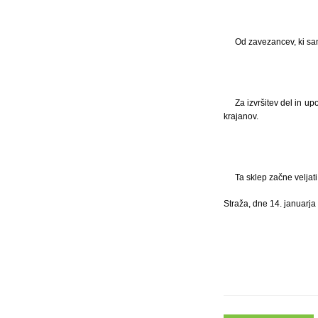
Od zavezancev, ki samo
Za izvršitev del in u
krajanov.
Ta sklep začne veljat
Straža, dne 14. januarja