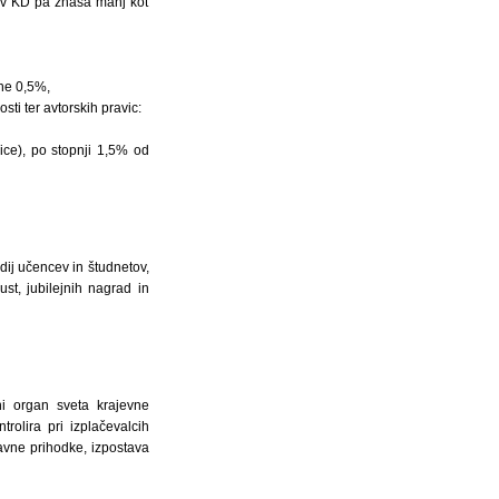
ihov KD pa znaša manj kot
ne 0,5%,
ti ter avtorskih pravic:
ice), po stopnji 1,5% od
dij učencev in študnetov,
t, jubilejnih nagrad in
i organ sveta krajevne
rolira pri izplačevalcih
avne prihodke, izpostava