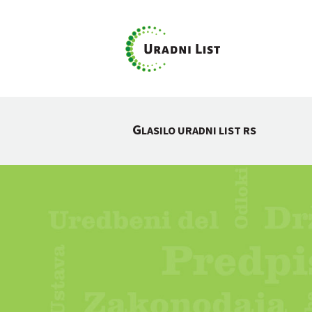
G
LASILO URADNI LIST RS