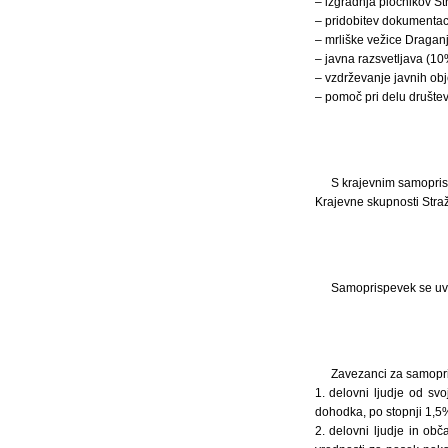
– izgradnja pločnikov S
– pridobitev dokumentac
– mrliške vežice Draganj
– javna razsvetljava (10
– vzdrževanje javnih obj
– pomoč pri delu društev
S krajevnim samoprisp
Krajevne skupnosti Stra
Samoprispevek se uved
Zavezanci za samopris
1. delovni ljudje od sv
dohodka, po stopnji 1,5
2. delovni ljudje in ob