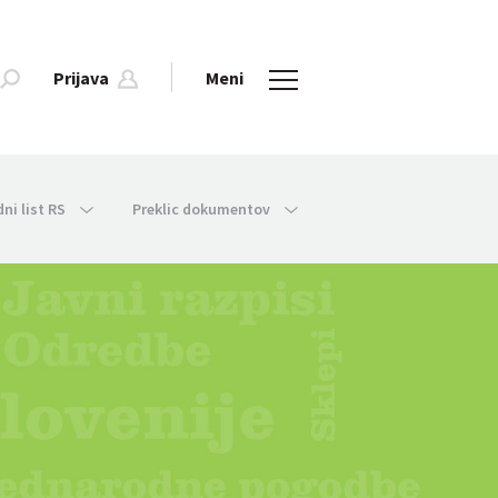
Prijava
Meni
dni list RS
Preklic dokumentov