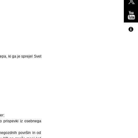
pa, ki ga je sprejel Svet
er:
jo prispevki iz osebnega
 negozdnih površin in od