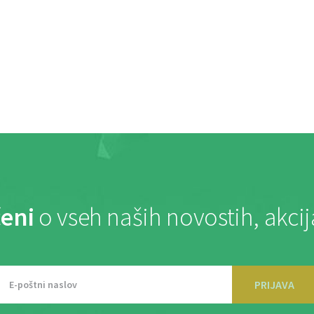
eni
o vseh naših novostih, akci
PRIJAVA