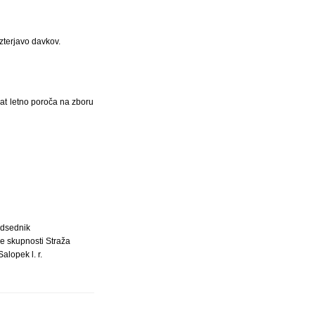
izterjavo davkov.
rat letno poroča na zboru
dsednik
e skupnosti Straža
alopek l. r.