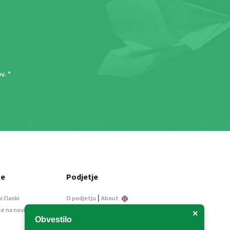
ov
. *
ce
Podjetje
|
i članki
O podjetju
About
se na novice
Kontakt
×
Obvestilo
Informacije javnega