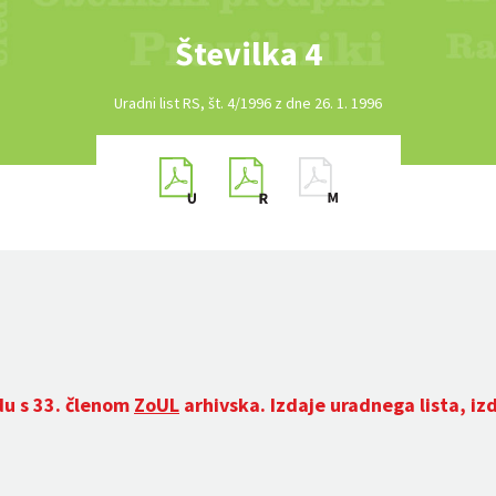
Številka 4
Uradni list RS, št. 4/1996 z dne 26. 1. 1996
du s 33. členom
ZoUL
arhivska. Izdaje uradnega lista, iz