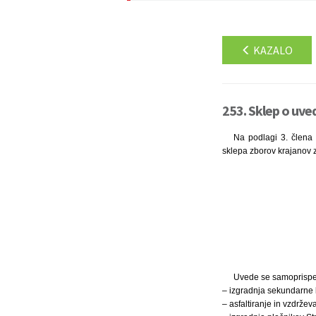
KAZALO
253. Sklep o uve
Na podlagi 3. člena 
sklepa zborov krajanov z
Uvede se samoprispev
– izgradnja sekundarne 
– asfaltiranje in vzdrževa