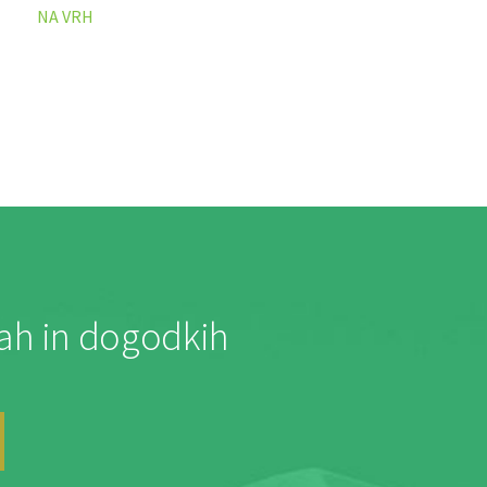
NA VRH
jah in dogodkih