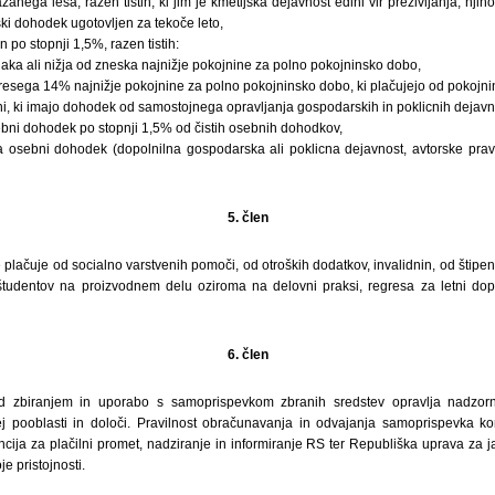
anega lesa, razen tistih, ki jim je kmetijska dejavnost edini vir preživljanja, nj
rski dohodek ugotovljen za tekoče leto,
 po stopnji 1,5%, razen tistih:
naka ali nižja od zneska najnižje pokojnine za polno pokojninsko dobo,
presega 14% najnižje pokojnine za polno pokojninsko dobo, ki plačujejo od pokojni
ani, ki imajo dohodek od samostojnega opravljanja gospodarskih in poklicnih dejavnos
ebni dohodek po stopnji 1,5% od čistih osebnih dohodkov,
a osebni dohodek (dopolnilna gospodarska ali poklicna dejavnost, avtorske prav
5. člen
lačuje od socialno varstvenih pomoči, od otroških dodatkov, invalidnin, od štipen
tudentov na proizvodnem delu oziroma na delovni praksi, regresa za letni dopus
6. člen
d zbiranjem in uporabo s samoprispevkom zbranih sredstev opravlja nadzorn
j pooblasti in določi. Pravilnost obračunavanja in odvajanja samoprispevka kont
ja za plačilni promet, nadziranje in informiranje RS ter Republiška uprava za j
e pristojnosti.