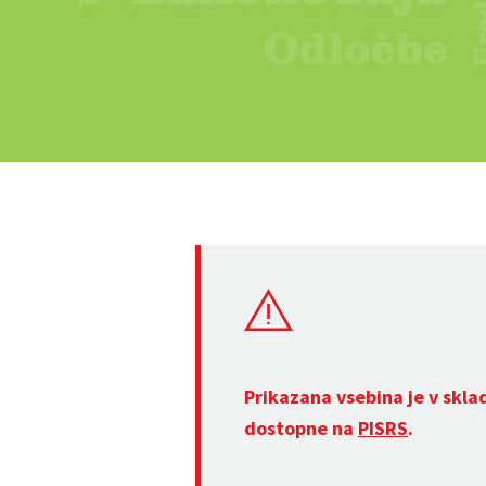
Prikazana vsebina je v skla
dostopne na
PISRS
.