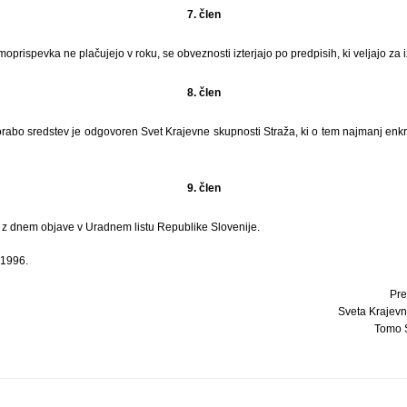
7. člen
prispevka ne plačujejo v roku, se obveznosti izterjajo po predpisih, ki veljajo za 
8. člen
porabo sredstev je odgovoren Svet Krajevne skupnosti Straža, ki o tem najmanj enk
9. člen
i z dnem objave v Uradnem listu Republike Slovenije.
 1996.
Pre
Sveta Krajevn
Tomo S