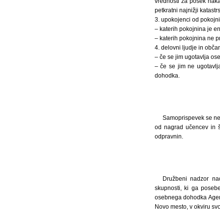
vrednosti za posek nakaz
petkratni najnižji katast
3. upokojenci od pokojnin
– katerih pokojnina je e
– katerih pokojnina ne 
4. delovni ljudje in obč
– če se jim ugotavlja os
– če se jim ne ugotavlj
dohodka.
Samoprispevek se ne p
od nagrad učencev in š
odpravnin.
Družbeni nadzor na
skupnosti, ki ga posebe
osebnega dohodka Agenci
Novo mesto, v okviru svoj