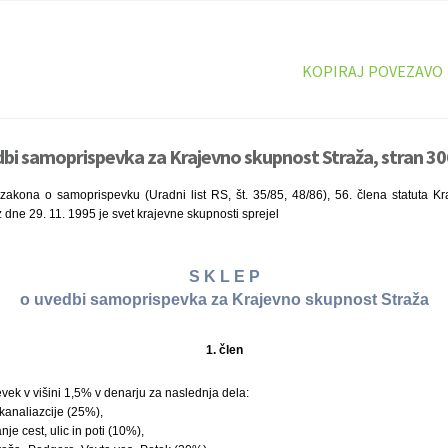
KOPIRAJ POVEZAVO
dbi samoprispevka za Krajevno skupnost Straža, stran 30
zakona o samoprispevku (Uradni list RS, št. 35/85, 48/86), 56. člena statuta Kr
 dne 29. 11. 1995 je svet krajevne skupnosti sprejel
S K L E P
o uvedbi samoprispevka za Krajevno skupnost Straža
1. člen
ek v višini 1,5% v denarju za naslednja dela:
kanaliazcije (25%),
nje cest, ulic in poti (10%),