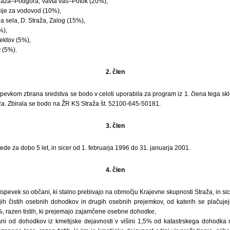
traža–Podgora, Vavta vas–Potok (20%),
ije za vodovod (10%),
a sela, D. Straža, Zalog (15%),
%),
ektov (5%),
 (5%).
2. člen
evkom zbrana sredstva se bodo v celoti uporabila za program iz 1. člena tega skle
ža. Zbirala se bodo na ŽR KS Straža št. 52100-645-50181.
3. člen
e za dobo 5 let, in sicer od 1. februarja 1996 do 31. januarja 2001.
4. člen
pevek so občani, ki stalno prebivajo na območju Krajevne skupnosti Straža, in sic
ojih čistih osebnih dohodkov in drugih osebnih prejemkov, od katerih se plačuje
%, razen tistih, ki prejemajo zajamčene osebne dohodke,
čani od dohodkov iz kmetijske dejavnosti v višini 1,5% od katastrskega dohodka