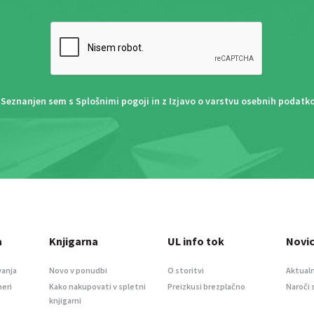
Seznanjen sem s
Splošnimi pogoji
in z
Izjavo o varstvu osebnih podatk
a
Knjigarna
UL info tok
Novi
vanja
Novo v ponudbi
O storitvi
Aktualn
meri
Kako nakupovati v spletni
Preizkusi brezplačno
Naroči 
knjigarni