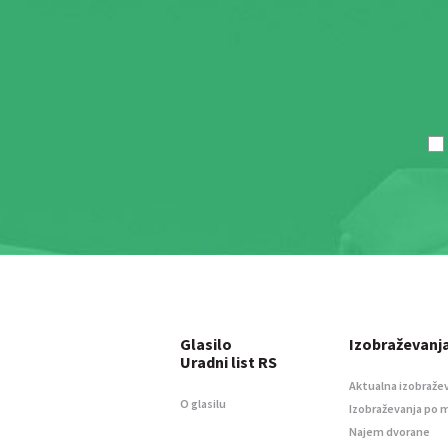
Glasilo
Izobraževanj
Uradni list RS
Aktualna izobraže
O glasilu
Izobraževanja po 
Najem dvorane