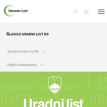
G
LASILO URADNI LIST RS
Glasilo Uradni list RS
Preklic dokumentov