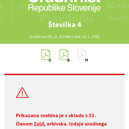
Številka 4
Uradni list RS, št. 4/1996 z dne 26. 1. 1996
Prikazana vsebina je v skladu s 33.
členom
ZoUL
arhivska. Izdaje uradnega