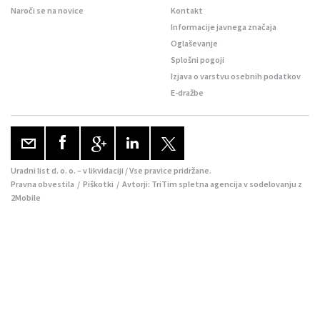
Naroči se na novice
Kontakt
Informacije javnega značaja
Oglaševanje
Splošni pogoji
Izjava o varstvu osebnih podatkov
E-dražbe
Uradni list d. o. o. – v likvidaciji / Vse pravice pridržane.
Pravna obvestila
/
Piškotki
/ Avtorji:
TriTim spletna agencija
v sodelovanju z
2Mobile