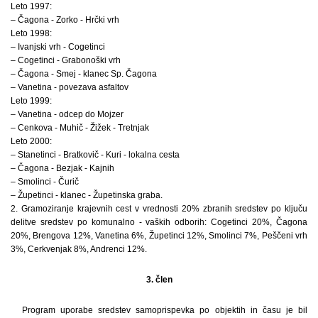
Leto 1997:
– Čagona - Zorko - Hrčki vrh
Leto 1998:
– Ivanjski vrh - Cogetinci
– Cogetinci - Grabonoški vrh
– Čagona - Smej - klanec Sp. Čagona
– Vanetina - povezava asfaltov
Leto 1999:
– Vanetina - odcep do Mojzer
– Cenkova - Muhič - Žižek - Tretnjak
Leto 2000:
– Stanetinci - Bratkovič - Kuri - lokalna cesta
– Čagona - Bezjak - Kajnih
– Smolinci - Čurič
– Župetinci - klanec - Župetinska graba.
2. Gramoziranje krajevnih cest v vrednosti 20% zbranih sredstev po ključu
delitve sredstev po komunalno - vaških odborih: Cogetinci 20%, Čagona
20%, Brengova 12%, Vanetina 6%, Župetinci 12%, Smolinci 7%, Peščeni vrh
3%, Cerkvenjak 8%, Andrenci 12%.
3. člen
Program uporabe sredstev samoprispevka po objektih in času je bil