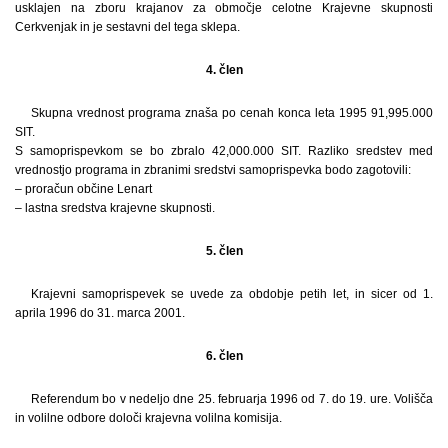
usklajen na zboru krajanov za območje celotne Krajevne skupnosti
Cerkvenjak in je sestavni del tega sklepa.
4. člen
Skupna vrednost programa znaša po cenah konca leta 1995 91,995.000
SIT.
S samoprispevkom se bo zbralo 42,000.000 SIT. Razliko sredstev med
vrednostjo programa in zbranimi sredstvi samoprispevka bodo zagotovili:
– proračun občine Lenart
– lastna sredstva krajevne skupnosti.
5. člen
Krajevni samoprispevek se uvede za obdobje petih let, in sicer od 1.
aprila 1996 do 31. marca 2001.
6. člen
Referendum bo v nedeljo dne 25. februarja 1996 od 7. do 19. ure. Volišča
in volilne odbore določi krajevna volilna komisija.