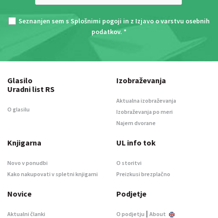
Seznanjen sem s
Splošnimi pogoji
in z
Izjavo o varstvu osebnih
podatkov
. *
Glasilo
Izobraževanja
Uradni list RS
Aktualna izobraževanja
O glasilu
Izobraževanja po meri
Najem dvorane
Knjigarna
UL info tok
Novo v ponudbi
O storitvi
Kako nakupovati v spletni knjigarni
Preizkusi brezplačno
Novice
Podjetje
|
Aktualni članki
O podjetju
About