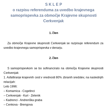
S K L E P
o razpisu referenduma za uvedbo krajevnega
samoprispevka za območje Krajevne skupnosti
Cerkvenjak
1. člen
Za območje Krajevne skupnosti Cerkvenjak se razpisuje referendum za
uvedbo krajevnega samoprispevka v denarju.
2. člen
S samoprispevkom se bo sofinanciralo na območju Krajevne skupnosti
Cerkvenjak:
1. Asfaltiranje krajevnih cest v vrednosti 80% zbranih sredstev, na naslednjih
relacijah:
Leto 1996:
– Komarnica - Cogetinci
– Cerkvenjak - Kuri - Zelenik
– Kadrenci - Andrenška graba
– Cenkova - Brengova