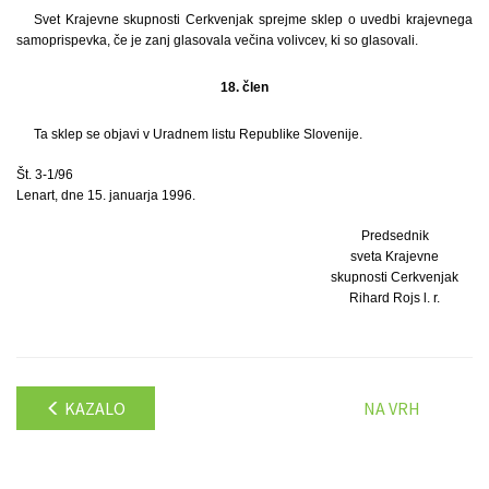
Svet Krajevne skupnosti Cerkvenjak sprejme sklep o uvedbi krajevnega
samoprispevka, če je zanj glasovala večina volivcev, ki so glasovali.
18. člen
Ta sklep se objavi v Uradnem listu Republike Slovenije.
Št. 3-1/96
Lenart, dne 15. januarja 1996.
Predsednik
sveta Krajevne
skupnosti Cerkvenjak
Rihard Rojs l. r.
KAZALO
NA VRH