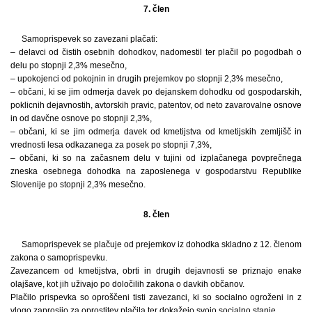
7. člen
Samoprispevek so zavezani plačati:
– delavci od čistih osebnih dohodkov, nadomestil ter plačil po pogodbah o
delu po stopnji 2,3% mesečno,
– upokojenci od pokojnin in drugih prejemkov po stopnji 2,3% mesečno,
– občani, ki se jim odmerja davek po dejanskem dohodku od gospodarskih,
poklicnih dejavnostih, avtorskih pravic, patentov, od neto zavarovalne osnove
in od davčne osnove po stopnji 2,3%,
– občani, ki se jim odmerja davek od kmetijstva od kmetijskih zemljišč in
vrednosti lesa odkazanega za posek po stopnji 7,3%,
– občani, ki so na začasnem delu v tujini od izplačanega povprečnega
zneska osebnega dohodka na zaposlenega v gospodarstvu Republike
Slovenije po stopnji 2,3% mesečno.
8. člen
Samoprispevek se plačuje od prejemkov iz dohodka skladno z 12. členom
zakona o samoprispevku.
Zavezancem od kmetijstva, obrti in drugih dejavnosti se priznajo enake
olajšave, kot jih uživajo po določilih zakona o davkih občanov.
Plačilo prispevka so oproščeni tisti zavezanci, ki so socialno ogroženi in z
vlogo zaprosijo za oprostitev plačila ter dokažejo svojo socialno stanje.