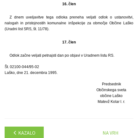
16. člen
Z dnem uveljavitve tega odloka preneha veljati odlok o ustanovitvi,
nalogah in pristojnostih komunalne inšpekcije za območje Občine Laško
(Uradni list SRS, št. 11/78).
17. člen
Odlok začne veljati petnajsti dan po objavi v Uradnem listu RS.
Št. 02100-044/95-02
Laško, dne 21. decembra 1995.
Predsednik
Občinskega sveta
občine Laško
Matevž Kolar l. r.
KAZALO
NA VRH