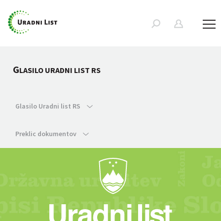
G
LASILO URADNI LIST RS
Glasilo Uradni list RS
Preklic dokumentov