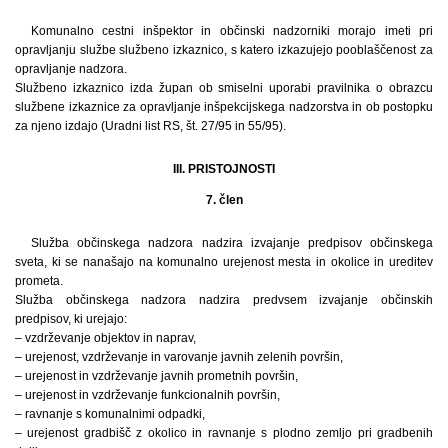
Komunalno cestni inšpektor in občinski nadzorniki morajo imeti pri
opravljanju službe službeno izkaznico, s katero izkazujejo pooblaščenost za
opravljanje nadzora.
Službeno izkaznico izda župan ob smiselni uporabi pravilnika o obrazcu
službene izkaznice za opravljanje inšpekcijskega nadzorstva in ob postopku
za njeno izdajo (Uradni list RS, št. 27/95 in 55/95).
III. PRISTOJNOSTI
7. člen
Služba občinskega nadzora nadzira izvajanje predpisov občinskega
sveta, ki se nanašajo na komunalno urejenost mesta in okolice in ureditev
prometa.
Služba občinskega nadzora nadzira predvsem izvajanje občinskih
predpisov, ki urejajo:
– vzdrževanje objektov in naprav,
– urejenost, vzdrževanje in varovanje javnih zelenih površin,
– urejenost in vzdrževanje javnih prometnih površin,
– urejenost in vzdrževanje funkcionalnih površin,
– ravnanje s komunalnimi odpadki,
– urejenost gradbišč z okolico in ravnanje s plodno zemljo pri gradbenih