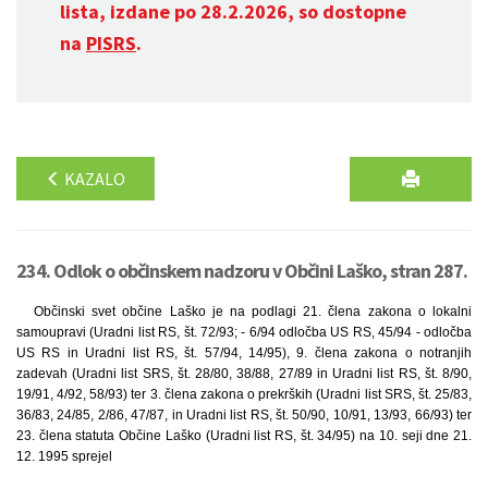
lista, izdane po 28.2.2026, so dostopne
na
PISRS
.
KAZALO
234. Odlok o občinskem nadzoru v Občini Laško, stran 287.
Občinski svet občine Laško je na podlagi 21. člena zakona o lokalni
samoupravi (Uradni list RS, št. 72/93; - 6/94 odločba US RS, 45/94 - odločba
US RS in Uradni list RS, št. 57/94, 14/95), 9. člena zakona o notranjih
zadevah (Uradni list SRS, št. 28/80, 38/88, 27/89 in Uradni list RS, št. 8/90,
19/91, 4/92, 58/93) ter 3. člena zakona o prekrških (Uradni list SRS, št. 25/83,
36/83, 24/85, 2/86, 47/87, in Uradni list RS, št. 50/90, 10/91, 13/93, 66/93) ter
23. člena statuta Občine Laško (Uradni list RS, št. 34/95) na 10. seji dne 21.
12. 1995 sprejel