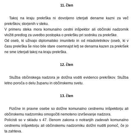
11. člen
Takoj na kraju prekrška ni dovoljeno izterjati denarne kazni za več
prekrškov, storjenih v steku.
V primeru steka mora komunalno cestni inšpektor ali občinski nadzornik
vložiti predlog za uvedbo postopka o prekršku pri sodniku za prekrške.
Od oseb, ki uživajo diplomatsko imuniteto in od mladoletnikov (oseb, ki v
času prekrška še niso bile stare osemnajst let) se denarna kazen za prekršek
ne sme izterjati takoj na kraju prekrška.
12. člen
Služba občinskega nadzora je dolžna voditi evidenco prekrškov. Služba
letno poroča o delu županu in občinskemu svetu.
13. člen
Fizične in pravne osebe so dolžne komunalno cestnemu inšpektorju ali
občinskemu nadzorniku omogočiti nemoteno izvrševanje nadzora.
Policisti so v skladu s 47. členom zakona o notranjih zadevah komunalno
cestnemu inšpektorju ali občinskemu nadzorniku dolžni nuditi pomoč, če jo
ta zahteva.