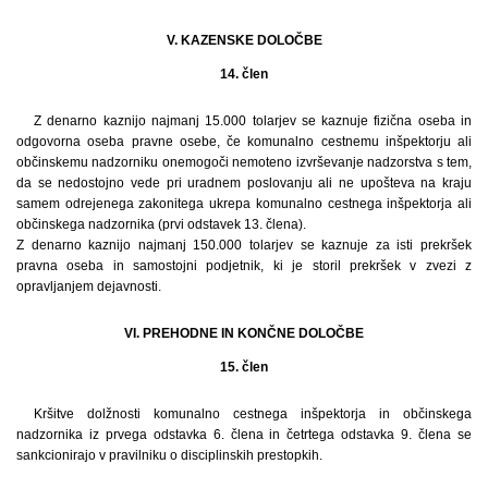
V. KAZENSKE DOLOČBE
14. člen
Z denarno kaznijo najmanj 15.000 tolarjev se kaznuje fizična oseba in
odgovorna oseba pravne osebe, če komunalno cestnemu inšpektorju ali
občinskemu nadzorniku onemogoči nemoteno izvrševanje nadzorstva s tem,
da se nedostojno vede pri uradnem poslovanju ali ne upošteva na kraju
samem odrejenega zakonitega ukrepa komunalno cestnega inšpektorja ali
občinskega nadzornika (prvi odstavek 13. člena).
Z denarno kaznijo najmanj 150.000 tolarjev se kaznuje za isti prekršek
pravna oseba in samostojni podjetnik, ki je storil prekršek v zvezi z
opravljanjem dejavnosti.
VI. PREHODNE IN KONČNE DOLOČBE
15. člen
Kršitve dolžnosti komunalno cestnega inšpektorja in občinskega
nadzornika iz prvega odstavka 6. člena in četrtega odstavka 9. člena se
sankcionirajo v pravilniku o disciplinskih prestopkih.