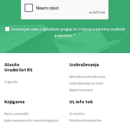
Seznanjen sem s
Splošnimi pogoji
in z
Izjavo o varstvu osebnih
podatkov
. *
Glasilo
Izobraževanja
Uradni list RS
Aktualna izobraževanja
O glasilu
Izobraževanja po meri
Najem dvorane
Knjigarna
UL info tok
Novo v ponudbi
O storitvi
Kako nakupovati v spletni knjigarni
Preizkusi brezplačno