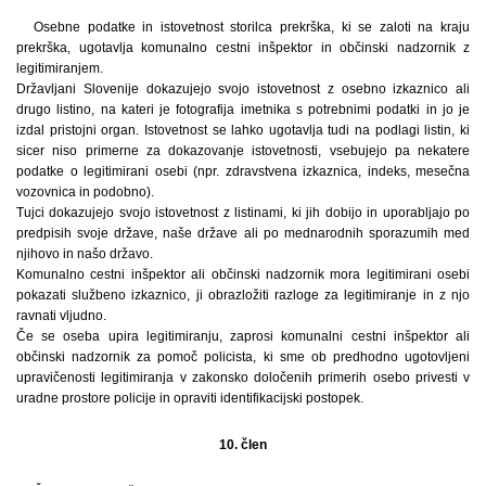
Osebne podatke in istovetnost storilca prekrška, ki se zaloti na kraju
prekrška, ugotavlja komunalno cestni inšpektor in občinski nadzornik z
legitimiranjem.
Državljani Slovenije dokazujejo svojo istovetnost z osebno izkaznico ali
drugo listino, na kateri je fotografija imetnika s potrebnimi podatki in jo je
izdal pristojni organ. Istovetnost se lahko ugotavlja tudi na podlagi listin, ki
sicer niso primerne za dokazovanje istovetnosti, vsebujejo pa nekatere
podatke o legitimirani osebi (npr. zdravstvena izkaznica, indeks, mesečna
vozovnica in podobno).
Tujci dokazujejo svojo istovetnost z listinami, ki jih dobijo in uporabljajo po
predpisih svoje države, naše države ali po mednarodnih sporazumih med
njihovo in našo državo.
Komunalno cestni inšpektor ali občinski nadzornik mora legitimirani osebi
pokazati službeno izkaznico, ji obrazložiti razloge za legitimiranje in z njo
ravnati vljudno.
Če se oseba upira legitimiranju, zaprosi komunalni cestni inšpektor ali
občinski nadzornik za pomoč policista, ki sme ob predhodno ugotovljeni
upravičenosti legitimiranja v zakonsko določenih primerih osebo privesti v
uradne prostore policije in opraviti identifikacijski postopek.
10. člen