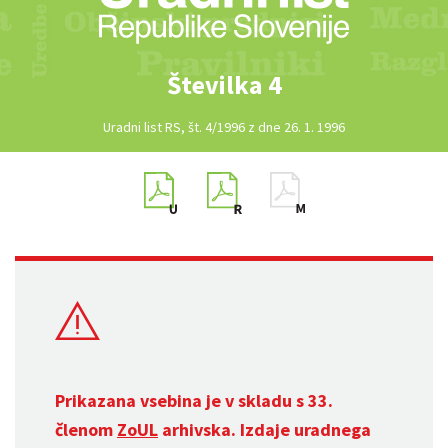
Številka 4
Uradni list RS, št. 4/1996 z dne 26. 1. 1996
Prikazana vsebina je v skladu s 33.
členom
ZoUL
arhivska. Izdaje uradnega