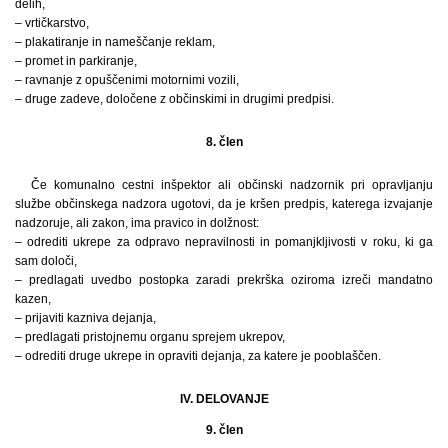
delih,
– vrtičkarstvo,
– plakatiranje in nameščanje reklam,
– promet in parkiranje,
– ravnanje z opuščenimi motornimi vozili,
– druge zadeve, določene z občinskimi in drugimi predpisi.
8. člen
Če komunalno cestni inšpektor ali občinski nadzornik pri opravljanju
službe občinskega nadzora ugotovi, da je kršen predpis, katerega izvajanje
nadzoruje, ali zakon, ima pravico in dolžnost:
– odrediti ukrepe za odpravo nepravilnosti in pomanjkljivosti v roku, ki ga
sam določi,
– predlagati uvedbo postopka zaradi prekrška oziroma izreči mandatno
kazen,
– prijaviti kazniva dejanja,
– predlagati pristojnemu organu sprejem ukrepov,
– odrediti druge ukrepe in opraviti dejanja, za katere je pooblaščen.
IV. DELOVANJE
9. člen