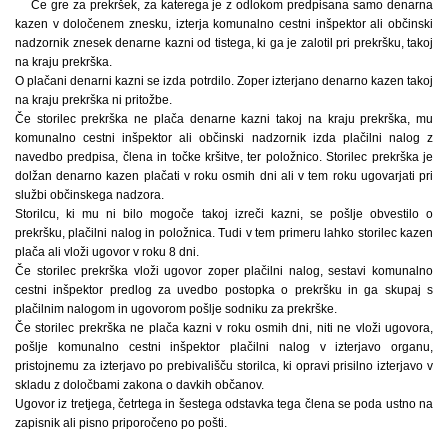
Če gre za prekršek, za katerega je z odlokom predpisana samo denarna
kazen v določenem znesku, izterja komunalno cestni inšpektor ali občinski
nadzornik znesek denarne kazni od tistega, ki ga je zalotil pri prekršku, takoj
na kraju prekrška.
O plačani denarni kazni se izda potrdilo. Zoper izterjano denarno kazen takoj
na kraju prekrška ni pritožbe.
Če storilec prekrška ne plača denarne kazni takoj na kraju prekrška, mu
komunalno cestni inšpektor ali občinski nadzornik izda plačilni nalog z
navedbo predpisa, člena in točke kršitve, ter položnico. Storilec prekrška je
dolžan denarno kazen plačati v roku osmih dni ali v tem roku ugovarjati pri
službi občinskega nadzora.
Storilcu, ki mu ni bilo mogoče takoj izreči kazni, se pošlje obvestilo o
prekršku, plačilni nalog in položnica. Tudi v tem primeru lahko storilec kazen
plača ali vloži ugovor v roku 8 dni.
Če storilec prekrška vloži ugovor zoper plačilni nalog, sestavi komunalno
cestni inšpektor predlog za uvedbo postopka o prekršku in ga skupaj s
plačilnim nalogom in ugovorom pošlje sodniku za prekrške.
Če storilec prekrška ne plača kazni v roku osmih dni, niti ne vloži ugovora,
pošlje komunalno cestni inšpektor plačilni nalog v izterjavo organu,
pristojnemu za izterjavo po prebivališču storilca, ki opravi prisilno izterjavo v
skladu z določbami zakona o davkih občanov.
Ugovor iz tretjega, četrtega in šestega odstavka tega člena se poda ustno na
zapisnik ali pisno priporočeno po pošti.