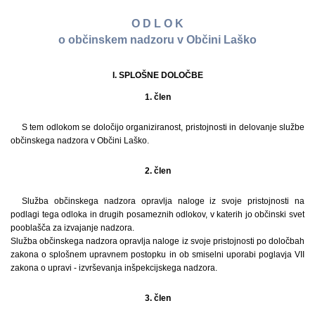
O D L O K
o občinskem nadzoru v Občini Laško
I. SPLOŠNE DOLOČBE
1. člen
S tem odlokom se določijo organiziranost, pristojnosti in delovanje službe
občinskega nadzora v Občini Laško.
2. člen
Služba občinskega nadzora opravlja naloge iz svoje pristojnosti na
podlagi tega odloka in drugih posameznih odlokov, v katerih jo občinski svet
pooblašča za izvajanje nadzora.
Služba občinskega nadzora opravlja naloge iz svoje pristojnosti po določbah
zakona o splošnem upravnem postopku in ob smiselni uporabi poglavja VII
zakona o upravi - izvrševanja inšpekcijskega nadzora.
3. člen