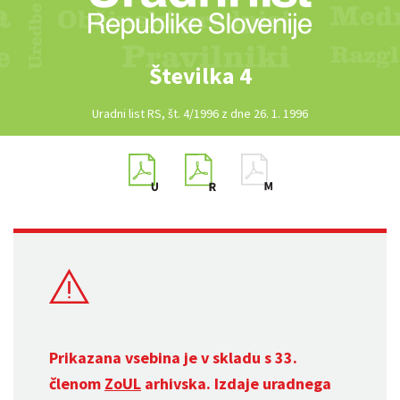
Številka 4
Uradni list RS, št. 4/1996 z dne 26. 1. 1996
Prikazana vsebina je v skladu s 33.
členom
ZoUL
arhivska. Izdaje uradnega