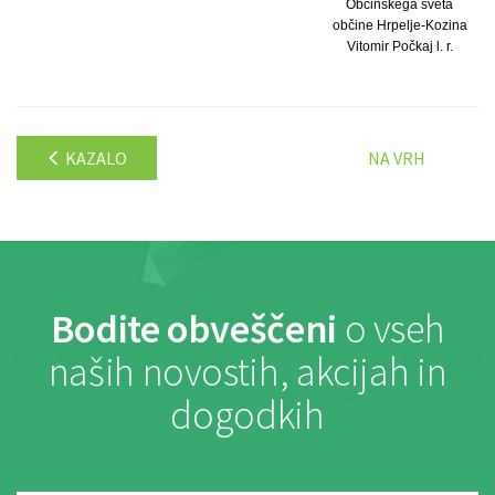
Občinskega sveta
občine Hrpelje-Kozina
Vitomir Počkaj l. r.
KAZALO
NA VRH
Bodite obveščeni
o vseh
naših novostih, akcijah in
dogodkih