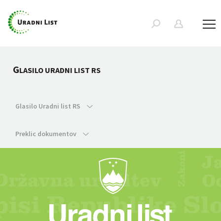
G
LASILO URADNI LIST RS
Glasilo Uradni list RS
Preklic dokumentov