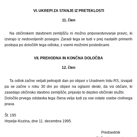
VI. UKREPI ZA STANJE IZ PRETEKLOSTI
11. člen
Na občinskem stavbnem zemljišču ni možno priposestvovanje pravic, ki
izvirajo iz nedovoljenih posegov. Zaradi tega se tudi v prej nastalih primerih
postopa po določilih tega odloka, z vsemi možnimi posledicami.
VII. PREHODNA IN KONČNA DOLOČBA
12. člen
Ta odlok začne veljati petnajsti dan po objavi v Uradnem listu RS, izvajati
pa se začne v roku 30 dni po objavi na oglasni deski, da vsi občani, ki
zasedajo občinsko stavbno zemljišče, prijavijo to dejstvo občinski službi.
Določilo prvega odstavka tega člena velja tudi za vse ostale osebe civilnega
prava.
Št. 195
Hrpelje-Kozina, dne 11. decembra 1995.
Predsednik