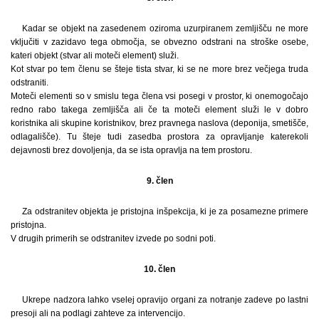
Kadar se objekt na zasedenem oziroma uzurpiranem zemljišču ne more
vključiti v zazidavo tega območja, se obvezno odstrani na stroške osebe,
kateri objekt (stvar ali moteči element) služi.
Kot stvar po tem členu se šteje tista stvar, ki se ne more brez večjega truda
odstraniti.
Moteči elementi so v smislu tega člena vsi posegi v prostor, ki onemogočajo
redno rabo takega zemljišča ali če ta moteči element služi le v dobro
koristnika ali skupine koristnikov, brez pravnega naslova (deponija, smetišče,
odlagališče). Tu šteje tudi zasedba prostora za opravljanje katerekoli
dejavnosti brez dovoljenja, da se ista opravlja na tem prostoru.
9. člen
Za odstranitev objekta je pristojna inšpekcija, ki je za posamezne primere
pristojna.
V drugih primerih se odstranitev izvede po sodni poti.
10. člen
Ukrepe nadzora lahko vselej opravijo organi za notranje zadeve po lastni
presoji ali na podlagi zahteve za intervencijo.