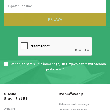
PRIJAVA
Seznanjen sem s
Splošnimi pogoji
in z
Izjavo o varstvu osebnih
podatkov
. *
Glasilo
Izobraževanja
Uradni list RS
Aktualna izobraževanja
O glasilu
Izobraževanja po meri