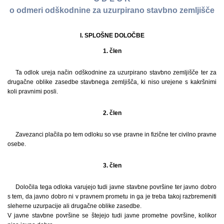
o odmeri odškodnine za uzurpirano stavbno zemljišče
I. SPLOŠNE DOLOČBE
1. člen
Ta odlok ureja način odškodnine za uzurpirano stavbno zemljišče ter za
drugačne oblike zasedbe stavbnega zemljišča, ki niso urejene s kakršnimi
koli pravnimi posli.
2. člen
Zavezanci plačila po tem odloku so vse pravne in fizične ter civilno pravne
osebe.
3. člen
Določila tega odloka varujejo tudi javne stavbne površine ter javno dobro
s tem, da javno dobro ni v pravnem prometu in ga je treba takoj razbremeniti
sleherne uzurpacije ali drugačne oblike zasedbe.
V javne stavbne površine se štejejo tudi javne prometne površine, kolikor