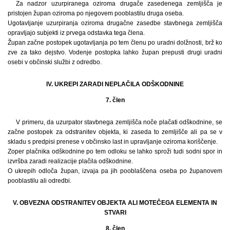
Za nadzor uzurpiranega oziroma drugače zasedenega zemljišča je
pristojen župan oziroma po njegovem pooblastilu druga oseba.
Ugotavljanje uzurpiranja oziroma drugačne zasedbe stavbnega zemljišča
opravljajo subjekti iz prvega odstavka tega člena.
Župan začne postopek ugotavljanja po tem členu po uradni dolžnosti, brž ko
zve za tako dejstvo. Vodenje postopka lahko župan prepusti drugi uradni
osebi v občinski službi z odredbo.
IV. UKREPI ZARADI NEPLAČILA ODŠKODNINE
7. člen
V primeru, da uzurpator stavbnega zemljišča noče plačati odškodnine, se
začne postopek za odstranitev objekta, ki zaseda to zemljišče ali pa se v
skladu s predpisi prenese v občinsko last in upravljanje oziroma koriščenje.
Zoper plačnika odškodnine po tem odloku se lahko sproži tudi sodni spor in
izvršba zaradi realizacije plačila odškodnine.
O ukrepih odloča župan, izvaja pa jih pooblaščena oseba po županovem
pooblastilu ali odredbi.
V. OBVEZNA ODSTRANITEV OBJEKTA ALI MOTEČEGA ELEMENTA IN
STVARI
8. člen