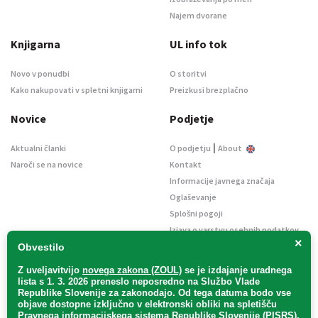
Najem dvorane
Knjigarna
UL info tok
Novo v ponudbi
O storitvi
Kako nakupovati v spletni knjigarni
Preizkusi brezplačno
Novice
Podjetje
|
Aktualni članki
O podjetju
About
Naroči se na novice
Kontakt
Informacije javnega značaja
Oglaševanje
Splošni pogoji
Izjava o varstvu osebnih podatkov
×
E-dražbe
Obvestilo
Z uveljavitvijo
novega zakona (ZOUL)
se je
izdajanje uradnega
lista s 1. 3. 2026 preneslo
neposredno
na Službo Vlade
Republike Slovenije za zakonodajo
. Od tega datuma bodo vse
objave dostopne izključno v elektronski obliki na spletišču
Pravnega informacijskega sistema Republike Slovenije (PISRS),