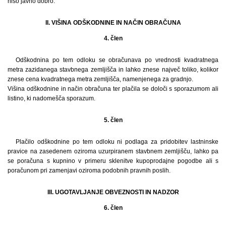
niso javno dobro.
II. VIŠINA ODŠKODNINE IN NAČIN OBRAČUNA
4. člen
Odškodnina po tem odloku se obračunava po vrednosti kvadratnega
metra zazidanega stavbnega zemljišča in lahko znese največ toliko, kolikor
znese cena kvadratnega metra zemljišča, namenjenega za gradnjo.
Višina odškodnine in način obračuna ter plačila se določi s sporazumom ali
listino, ki nadomešča sporazum.
5. člen
Plačilo odškodnine po tem odloku ni podlaga za pridobitev lastninske
pravice na zasedenem oziroma uzurpiranem stavbnem zemljišču, lahko pa
se poračuna s kupnino v primeru sklenitve kupoprodajne pogodbe ali s
poračunom pri zamenjavi oziroma podobnih pravnih poslih.
III. UGOTAVLJANJE OBVEZNOSTI IN NADZOR
6. člen