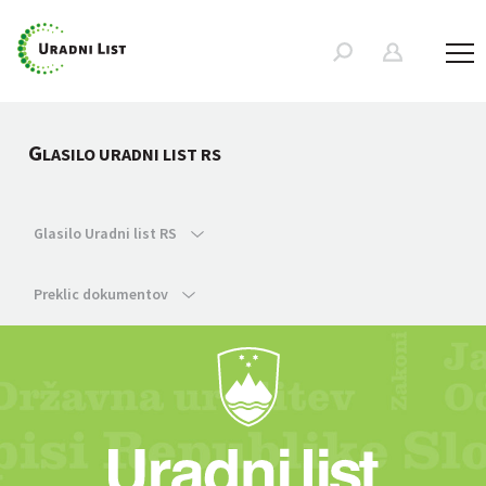
G
LASILO URADNI LIST RS
Glasilo Uradni list RS
Preklic dokumentov