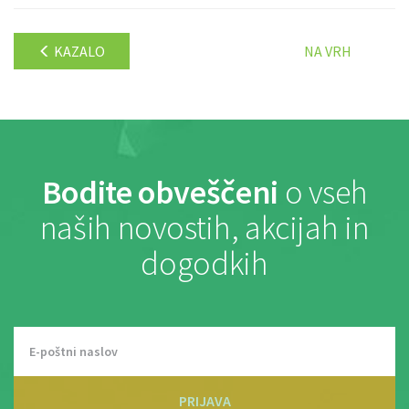
KAZALO
NA VRH
Bodite obveščeni
o vseh
naših novostih, akcijah in
dogodkih
PRIJAVA