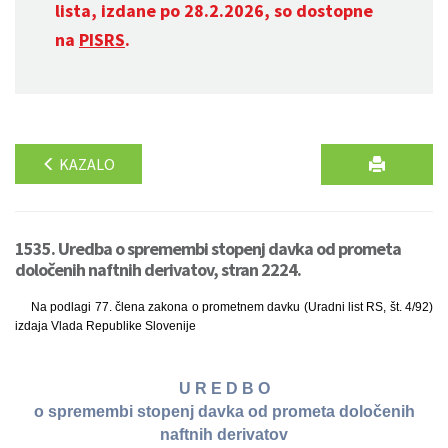
lista, izdane po 28.2.2026, so dostopne
na
PISRS
.
KAZALO
1535. Uredba o spremembi stopenj davka od prometa
določenih naftnih derivatov, stran 2224.
Na podlagi 77. člena zakona o prometnem davku (Uradni list RS, št. 4/92)
izdaja Vlada Republike Slovenije
U R E D B O
o spremembi stopenj davka od prometa določenih
naftnih derivatov