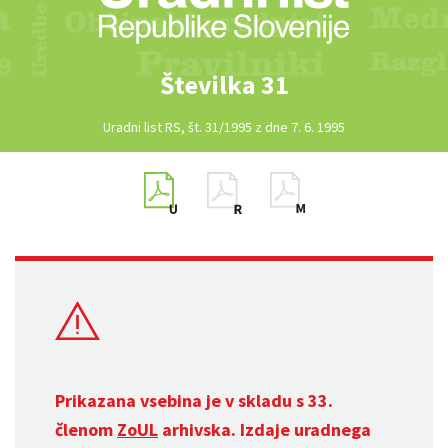
Številka 31
Uradni list RS, št. 31/1995 z dne 7. 6. 1995
Prikazana vsebina je v skladu s 33.
členom
ZoUL
arhivska. Izdaje uradnega