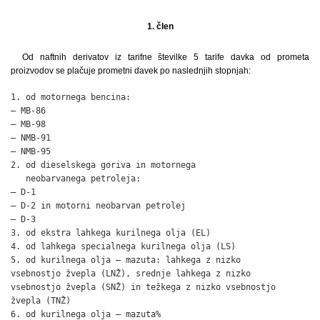
1. člen
Od naftnih derivatov iz tarifne številke 5 tarife davka od prometa
proizvodov se plačuje prometni davek po naslednjih stopnjah:
1. od motornega bencina:                                      
– MB-86                                                       
– MB-98                                                       
– NMB-91                                                      
– NMB-95                                                      
2. od dieselskega goriva in motornega 

   neobarvanega petroleja:

– D-1                                                         
– D-2 in motorni neobarvan petrolej                           
– D-3                                                         
3. od ekstra lahkega kurilnega olja (EL)                      
4. od lahkega specialnega kurilnega olja (LS)                 
5. od kurilnega olja – mazuta: lahkega z nizko

vsebnostjo žvepla (LNŽ), srednje lahkega z nizko

vsebnostjo žvepla (SNŽ) in težkega z nizko vsebnostjo

žvepla (TNŽ)                                                  
6. od kurilnega olja – mazuta%
