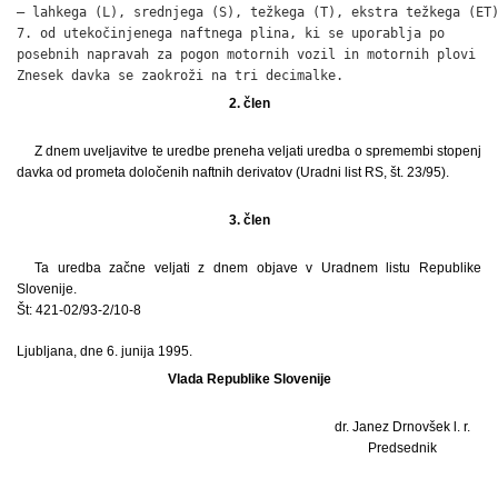
– lahkega (L), srednjega (S), težkega (T), ekstra težkega (ET)
7. od utekočinjenega naftnega plina, ki se uporablja po

posebnih napravah za pogon motornih vozil in motornih plovi   
Znesek davka se zaokroži na tri decimalke.
2. člen
Z dnem uveljavitve te uredbe preneha veljati uredba o spremembi stopenj
davka od prometa določenih naftnih derivatov (Uradni list RS, št. 23/95).
3. člen
Ta uredba začne veljati z dnem objave v Uradnem listu Republike
Slovenije.
Št: 421-02/93-2/10-8
Ljubljana, dne 6. junija 1995.
Vlada Republike Slovenije
dr. Janez Drnovšek l. r.
Predsednik