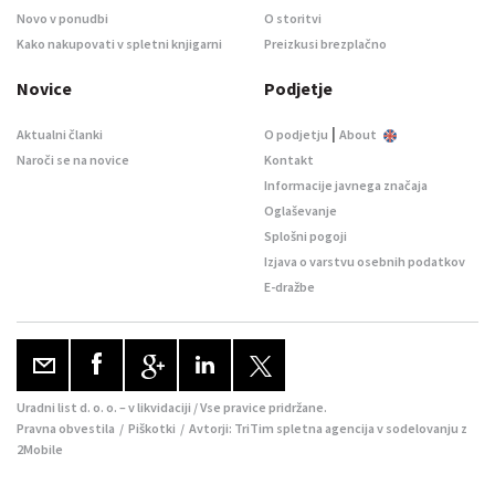
Novo v ponudbi
O storitvi
Kako nakupovati v spletni knjigarni
Preizkusi brezplačno
Novice
Podjetje
|
Aktualni članki
O podjetju
About
Naroči se na novice
Kontakt
Informacije javnega značaja
Oglaševanje
Splošni pogoji
Izjava o varstvu osebnih podatkov
E-dražbe
Uradni list d. o. o. – v likvidaciji / Vse pravice pridržane.
Pravna obvestila
/
Piškotki
/ Avtorji:
TriTim spletna agencija
v sodelovanju z
2Mobile