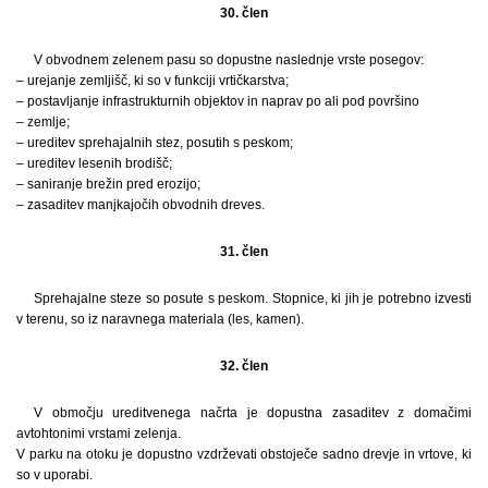
30. člen
V obvodnem zelenem pasu so dopustne naslednje vrste posegov:
– urejanje zemljišč, ki so v funkciji vrtičkarstva;
– postavljanje infrastrukturnih objektov in naprav po ali pod površino
– zemlje;
– ureditev sprehajalnih stez, posutih s peskom;
– ureditev lesenih brodišč;
– saniranje brežin pred erozijo;
– zasaditev manjkajočih obvodnih dreves.
31. člen
Sprehajalne steze so posute s peskom. Stopnice, ki jih je potrebno izvesti
v terenu, so iz naravnega materiala (les, kamen).
32. člen
V območju ureditvenega načrta je dopustna zasaditev z domačimi
avtohtonimi vrstami zelenja.
V parku na otoku je dopustno vzdrževati obstoječe sadno drevje in vrtove, ki
so v uporabi.