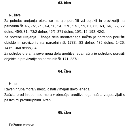
63. člen
Rušitve
Za potrebe urejanja otoka se morajo porušiti vsi objekti in provizoriji na
parcelnih št. 45, 7/2, 7/3, 7/4, 50, 54, .270, 57/1, 59, 61, 63, .63, .64, .66, .72
delno, 45/5, 81, .73/2 delno, 46/2, 271 delno, 10/1, 12, 192, 42/2.
Za potrebe urejanja južnega dela ureditvenega načrta je potrebno porušiti
objekte in provizorije na parcelnih št. 1733, .83 delno, 489 delno, 1426,
1415, .360 delno, 84.
Za potrebe urejanja severnega dela ureditvenega načrta je potrebno porušiti
objekte in provizorije na parcelnih št. 171, 237/1.
64. člen
Hrup
Raven hrupa mora v mestu ostati v mejah dovoljenega.
Zaščita pred hrupom se mora v območju ureditvenega načrta zagotavljati s
pasivnimi protihrupnimi ukrepi.
65. člen
Požarno varstvo