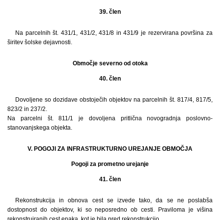
39. člen
Na parcelnih št. 431/1, 431/2, 431/8 in 431/9 je rezervirana površina za
širitev šolske dejavnosti.
Območje severno od otoka
40. člen
Dovoljene so dozidave obstoječih objektov na parcelnih št. 817/4, 817/5,
823/2 in 237/2.
Na parcelni št. 811/1 je dovoljena pritlična novogradnja poslovno-
stanovanjskega objekta.
V. POGOJI ZA INFRASTRUKTURNO UREJANJE OBMOČJA
Pogoji za prometno urejanje
41. člen
Rekonstrukcija in obnova cest se izvede tako, da se ne poslabša
dostopnost do objektov, ki so neposredno ob cesti. Praviloma je višina
rekonstruiranih cest enaka, kot je bila pred rekonstrukcijo.