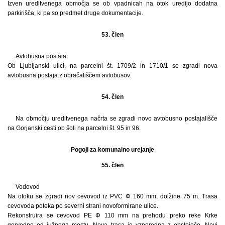
Izven ureditvenega območja se ob vpadnicah na otok uredijo dodatna
parkirišča, ki pa so predmet druge dokumentacije.
53. člen
Avtobusna postaja
Ob Ljubljanski ulici, na parcelni št. 1709/2 in 1710/1 se zgradi nova
avtobusna postaja z obračališčem avtobusov.
54. člen
Na območju ureditvenega načrta se zgradi novo avtobusno postajališče
na Gorjanski cesti ob šoli na parcelni št. 95 in 96.
Pogoji za komunalno urejanje
55. člen
Vodovod
Na otoku se zgradi nov cevovod iz PVC Φ 160 mm, dolžine 75 m. Trasa
cevovoda poteka po severni strani novoformirane ulice.
Rekonstruira se cevovod PE Φ 110 mm na prehodu preko reke Krke
gorvodno od južnega mostu. Nova trasa je vzporedna z obstoječo. Novi