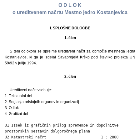
O D L O K
o ureditvenem načrtu Mestno jedro Kostanjevica
I. SPLOŠNE DOLOČBE
1. člen
S tem odlokom se sprejme ureditveni načrt za območje mestnega jedra
Kostanjevice, ki ga je izdelal Savaprojekt Krško pod številko projekta UN
59/92 v juliju 1994.
2. člen
Ureditveni načrt vsebuje:
1. Tekstualni del
2. Soglasja pristojnih organov in organizacij
3. Odlok
4. Grafični del:
U1 Izsek iz grafičnih prilog spremembe in dopolnitve

prostorskih sestavin dolgoročnega plana

U2 Katastrski načrt                         1 : 2880
