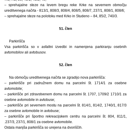
– sprehajalne steze na levem bregu reke Krke na severnem območju
ureditvenega načrta - 813/1, 808/3, 808/4, 808/5, 808/7, 237/1, 808/1, 808/6;
– sprehajalne steze na polotoku med Krko in Studeno – 84, 85/2, 740/3.
51. člen
Parkirišča
Vsa parkirišča so v asfaltni izvedbi in namenjena parkiranju osebnih
avtomobilov ali avtobusov.
52. člen
Na območju ureditvenega načrta se zgradijo nova parkirišča:
– parkirišče pri zadružnem domu na parcelni št. 1714/1 za osebne
avtomobile;
– parkirišče pri zdravstvenem domu na parcelni št. 1707, 1709/2 1710/1 za
osebne avtomobile in avtobuse;
– parkirišče pri severnem mostu na parcelni št. 814/1, 814/2, 1740/1, 817/3
za osebne avtomobile in avtobuse;
– parkirišče pri športno rekreacijskem centru na parcelni št. 804, 811/1,
.237/3, 237/1, 808/1 za osebne avtomobile.
Ostala manjša parkirišča so urejena na dvoriščih.