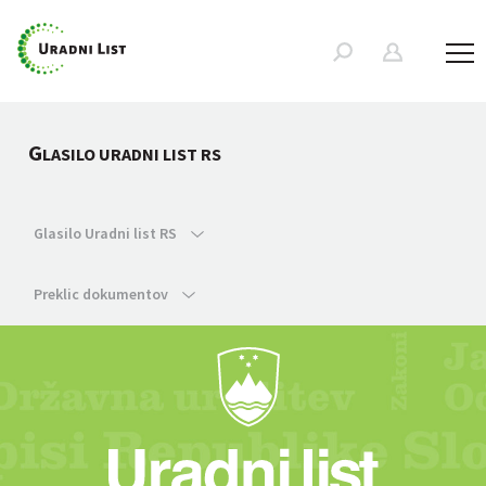
G
LASILO URADNI LIST RS
Glasilo Uradni list RS
Preklic dokumentov