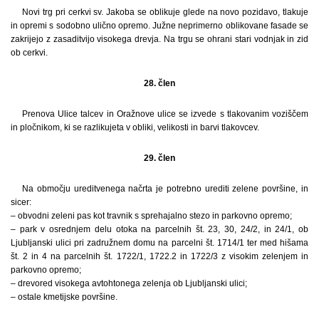
Novi trg pri cerkvi sv. Jakoba se oblikuje glede na novo pozidavo, tlakuje
in opremi s sodobno ulično opremo. Južne neprimerno oblikovane fasade se
zakrijejo z zasaditvijo visokega drevja. Na trgu se ohrani stari vodnjak in zid
ob cerkvi.
28. člen
Prenova Ulice talcev in Oražnove ulice se izvede s tlakovanim voziščem
in pločnikom, ki se razlikujeta v obliki, velikosti in barvi tlakovcev.
29. člen
Na območju ureditvenega načrta je potrebno urediti zelene površine, in
sicer:
– obvodni zeleni pas kot travnik s sprehajalno stezo in parkovno opremo;
– park v osrednjem delu otoka na parcelnih št. 23, 30, 24/2, in 24/1, ob
Ljubljanski ulici pri zadružnem domu na parcelni št. 1714/1 ter med hišama
št. 2 in 4 na parcelnih št. 1722/1, 1722.2 in 1722/3 z visokim zelenjem in
parkovno opremo;
– drevored visokega avtohtonega zelenja ob Ljubljanski ulici;
– ostale kmetijske površine.