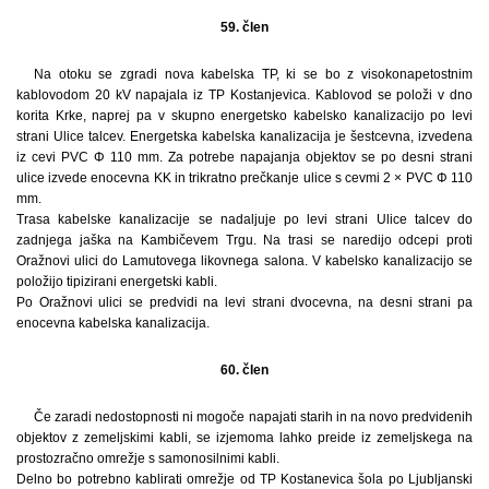
59. člen
Na otoku se zgradi nova kabelska TP, ki se bo z visokonapetostnim
kablovodom 20 kV napajala iz TP Kostanjevica. Kablovod se položi v dno
korita Krke, naprej pa v skupno energetsko kabelsko kanalizacijo po levi
strani Ulice talcev. Energetska kabelska kanalizacija je šestcevna, izvedena
iz cevi PVC Φ 110 mm. Za potrebe napajanja objektov se po desni strani
ulice izvede enocevna KK in trikratno prečkanje ulice s cevmi 2 × PVC Φ 110
mm.
Trasa kabelske kanalizacije se nadaljuje po levi strani Ulice talcev do
zadnjega jaška na Kambičevem Trgu. Na trasi se naredijo odcepi proti
Oražnovi ulici do Lamutovega likovnega salona. V kabelsko kanalizacijo se
položijo tipizirani energetski kabli.
Po Oražnovi ulici se predvidi na levi strani dvocevna, na desni strani pa
enocevna kabelska kanalizacija.
60. člen
Če zaradi nedostopnosti ni mogoče napajati starih in na novo predvidenih
objektov z zemeljskimi kabli, se izjemoma lahko preide iz zemeljskega na
prostozračno omrežje s samonosilnimi kabli.
Delno bo potrebno kablirati omrežje od TP Kostanevica šola po Ljubljanski