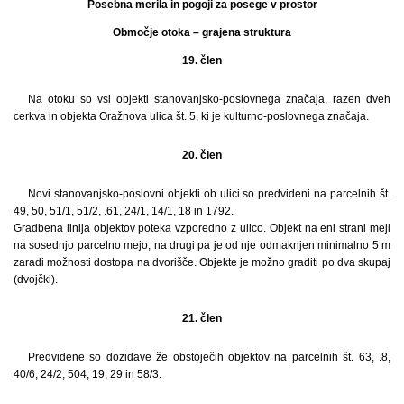
Posebna merila in pogoji za posege v prostor
Območje otoka – grajena struktura
19. člen
Na otoku so vsi objekti stanovanjsko-poslovnega značaja, razen dveh
cerkva in objekta Oražnova ulica št. 5, ki je kulturno-poslovnega značaja.
20. člen
Novi stanovanjsko-poslovni objekti ob ulici so predvideni na parcelnih št.
49, 50, 51/1, 51/2, .61, 24/1, 14/1, 18 in 1792.
Gradbena linija objektov poteka vzporedno z ulico. Objekt na eni strani meji
na sosednjo parcelno mejo, na drugi pa je od nje odmaknjen minimalno 5 m
zaradi možnosti dostopa na dvorišče. Objekte je možno graditi po dva skupaj
(dvojčki).
21. člen
Predvidene so dozidave že obstoječih objektov na parcelnih št. 63, .8,
40/6, 24/2, 504, 19, 29 in 58/3.