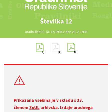
Številka 12
Uradni list RS, št. 12/1995 z dne 28. 2. 1995
Prikazana vsebina je v skladu s 33.
členom
ZoUL
arhivska. Izdaje uradnega