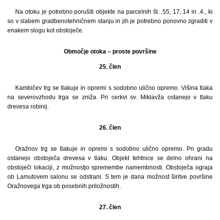
Na otoku je potrebno porušiti objekte na parcelnih št. .55, 17, 14 in .4., ki
so v slabem gradbenotehničnem stanju in jih je potrebno ponovno zgraditi v
enakem slogu kot obstoječe.
Območje otoka – proste površine
25. člen
Kambičev trg se tlakuje in opremi s sodobno ulično opremo. Višina tlaka
na severovzhodu trga se zniža. Pri cerkvi sv. Miklavža ostanejo v tlaku
drevesa robinij.
26. člen
Oražnov trg se tlakuje in opremi s sodobno ulično opremo. Pri gradu
ostanejo obstoječa drevesa v tlaku. Objekt tehtnice se delno ohrani na
obstoječi lokaciji, z možnostjo spremembe namembnosti. Obstoječa ograja
ob Lamutovem salonu se odstrani. S tem je dana možnost širitve površine
Oražnovega trga ob posebnih priložnostih.
27. člen