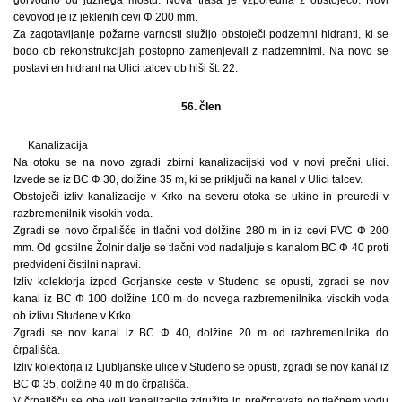
cevovod je iz jeklenih cevi Φ 200 mm.
Za zagotavljanje požarne varnosti služijo obstoječi podzemni hidranti, ki se
bodo ob rekonstrukcijah postopno zamenjevali z nadzemnimi. Na novo se
postavi en hidrant na Ulici talcev ob hiši št. 22.
56. člen
Kanalizacija
Na otoku se na novo zgradi zbirni kanalizacijski vod v novi prečni ulici.
Izvede se iz BC Φ 30, dolžine 35 m, ki se priključi na kanal v Ulici talcev.
Obstoječi izliv kanalizacije v Krko na severu otoka se ukine in preuredi v
razbremenilnik visokih voda.
Zgradi se novo črpališče in tlačni vod dolžine 280 m in iz cevi PVC Φ 200
mm. Od gostilne Žolnir dalje se tlačni vod nadaljuje s kanalom BC Φ 40 proti
predvideni čistilni napravi.
Izliv kolektorja izpod Gorjanske ceste v Studeno se opusti, zgradi se nov
kanal iz BC Φ 100 dolžine 100 m do novega razbremenilnika visokih voda
ob izlivu Studene v Krko.
Zgradi se nov kanal iz BC Φ 40, dolžine 20 m od razbremenilnika do
črpališča.
Izliv kolektorja iz Ljubljanske ulice v Studeno se opusti, zgradi se nov kanal iz
BC Φ 35, dolžine 40 m do črpališča.
V črpališču se obe veji kanalizacije združita in prečrpavata po tlačnem vodu