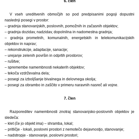
6. člen
V vseh ureditvenih območjih so pod predpisanimi pogoji dopustni
naslednji posegi v prostor:
– gradnja stanovanjskih, poslovnih, pomožnih in začasnih objektov;
– gradnja dozidav, nadzidav, dopolnilna in nadomestna gradnja;
– gradnja prometnih, komunalnih, energetskih in telekomunikacijskih
objektov in naprav;
– rekonstrukcije, adaptacije, sanacije;
– urejanje zelenih površin in odprtih prostorov;
– rušitve;
– spremembe namembnosti nekaterih objektov;
– tekoča vzdrževalna dela;
– posegi za izboljšanje bivalnega in delovnega okolja;
– posegi za obrambo in zaščito v primeru naravnih nasreč ali vojne.
7. člen
Razporeditev namembnosti znotraj stanovanjsko-poslovnih objektov je
sledeča:
– klet (če jo objekt ima) – shramba, lokal;
– pritličje - lokali, poslovni prostori z nemotečo dejavnostjo, stanovanje;
– nadstropje - stanovanje, poslovni prostori;