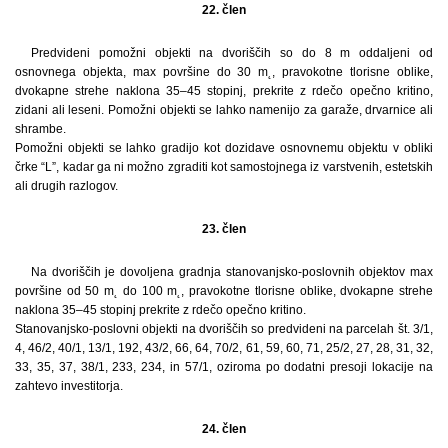
22. člen
Predvideni pomožni objekti na dvoriščih so do 8 m oddaljeni od
osnovnega objekta, max površine do 30 m˛, pravokotne tlorisne oblike,
dvokapne strehe naklona 35–45 stopinj, prekrite z rdečo opečno kritino,
zidani ali leseni. Pomožni objekti se lahko namenijo za garaže, drvarnice ali
shrambe.
Pomožni objekti se lahko gradijo kot dozidave osnovnemu objektu v obliki
črke “L”, kadar ga ni možno zgraditi kot samostojnega iz varstvenih, estetskih
ali drugih razlogov.
23. člen
Na dvoriščih je dovoljena gradnja stanovanjsko-poslovnih objektov max
površine od 50 m˛ do 100 m˛, pravokotne tlorisne oblike, dvokapne strehe
naklona 35–45 stopinj prekrite z rdečo opečno kritino.
Stanovanjsko-poslovni objekti na dvoriščih so predvideni na parcelah št. 3/1,
4, 46/2, 40/1, 13/1, 192, 43/2, 66, 64, 70/2, 61, 59, 60, 71, 25/2, 27, 28, 31, 32,
33, 35, 37, 38/1, 233, 234, in 57/1, oziroma po dodatni presoji lokacije na
zahtevo investitorja.
24. člen