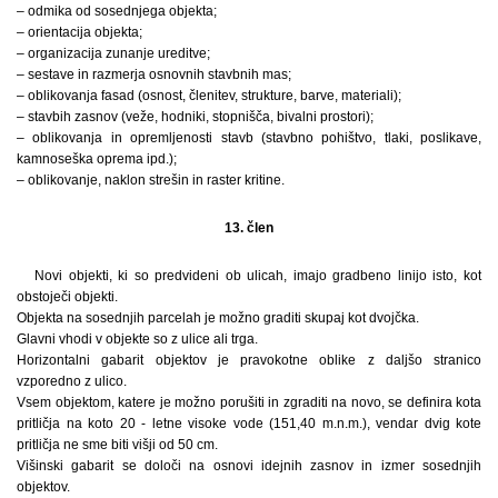
– odmika od sosednjega objekta;
– orientacija objekta;
– organizacija zunanje ureditve;
– sestave in razmerja osnovnih stavbnih mas;
– oblikovanja fasad (osnost, členitev, strukture, barve, materiali);
– stavbih zasnov (veže, hodniki, stopnišča, bivalni prostori);
– oblikovanja in opremljenosti stavb (stavbno pohištvo, tlaki, poslikave,
kamnoseška oprema ipd.);
– oblikovanje, naklon strešin in raster kritine.
13. člen
Novi objekti, ki so predvideni ob ulicah, imajo gradbeno linijo isto, kot
obstoječi objekti.
Objekta na sosednjih parcelah je možno graditi skupaj kot dvojčka.
Glavni vhodi v objekte so z ulice ali trga.
Horizontalni gabarit objektov je pravokotne oblike z daljšo stranico
vzporedno z ulico.
Vsem objektom, katere je možno porušiti in zgraditi na novo, se definira kota
pritličja na koto 20 - letne visoke vode (151,40 m.n.m.), vendar dvig kote
pritličja ne sme biti višji od 50 cm.
Višinski gabarit se določi na osnovi idejnih zasnov in izmer sosednjih
objektov.