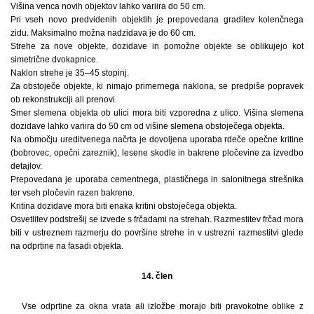
Višina venca novih objektov lahko variira do 50 cm.
Pri vseh novo predvidenih objektih je prepovedana graditev kolenčnega
zidu. Maksimalno možna nadzidava je do 60 cm.
Strehe za nove objekte, dozidave in pomožne objekte se oblikujejo kot
simetrične dvokapnice.
Naklon strehe je 35–45 stopinj.
Za obstoječe objekte, ki nimajo primernega naklona, se predpiše popravek
ob rekonstrukciji ali prenovi.
Smer slemena objekta ob ulici mora biti vzporedna z ulico. Višina slemena
dozidave lahko variira do 50 cm od višine slemena obstoječega objekta.
Na območju ureditvenega načrta je dovoljena uporaba rdeče opečne kritine
(bobrovec, opečni zareznik), lesene skodle in bakrene pločevine za izvedbo
detajlov.
Prepovedana je uporaba cementnega, plastičnega in salonitnega strešnika
ter vseh pločevin razen bakrene.
Kritina dozidave mora biti enaka kritini obstoječega objekta.
Osvetlitev podstrešij se izvede s frčadami na strehah. Razmestitev frčad mora
biti v ustreznem razmerju do površine strehe in v ustrezni razmestitvi glede
na odprtine na fasadi objekta.
14. člen
Vse odprtine za okna vrata ali izložbe morajo biti pravokotne oblike z