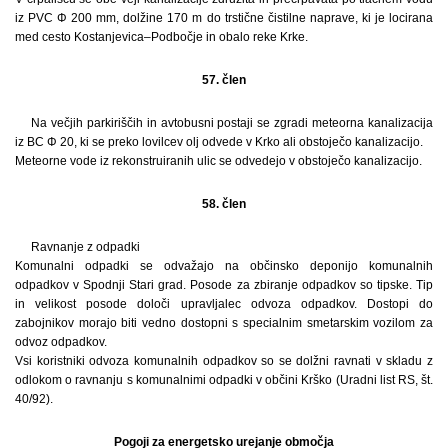
iz PVC Φ 200 mm, dolžine 170 m do trstične čistilne naprave, ki je locirana
med cesto Kostanjevica–Podbočje in obalo reke Krke.
57. člen
Na večjih parkiriščih in avtobusni postaji se zgradi meteorna kanalizacija
iz BC Φ 20, ki se preko lovilcev olj odvede v Krko ali obstoječo kanalizacijo.
Meteorne vode iz rekonstruiranih ulic se odvedejo v obstoječo kanalizacijo.
58. člen
Ravnanje z odpadki
Komunalni odpadki se odvažajo na občinsko deponijo komunalnih
odpadkov v Spodnji Stari grad. Posode za zbiranje odpadkov so tipske. Tip
in velikost posode določi upravljalec odvoza odpadkov. Dostopi do
zabojnikov morajo biti vedno dostopni s specialnim smetarskim vozilom za
odvoz odpadkov.
Vsi koristniki odvoza komunalnih odpadkov so se dolžni ravnati v skladu z
odlokom o ravnanju s komunalnimi odpadki v občini Krško (Uradni list RS, št.
40/92).
Pogoji za energetsko urejanje območja