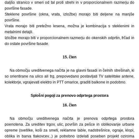
daljšo stranico v smeri od tal proti strehi in v proporcionalnem razmerju do
površine fasade.
Steklene površine (okna, vrata, izložbe) morajo biti deljene na manjše
površine.
Vrata morajo biti pretežno lesena, možna je kombinacija s steklenimi in
metalnimi detajli.
Izložbe morajo biti v proporcionalnem razmerju do okenskih odprtin, frčad in
do ostale površine fasade.
15. člen
Na območju ureditvenega načrta je na glavni fasadi in čelnih strešinah, ki
so orientirane na ulico ali trg, prepovedano postavljati TV satelitske antene,
kolektorje, vgrajevati elektro in PTT omarice, graditi balkone in podobno.
Splošni pogoji za prenovo odprtega prostora
16. člen
Na območju ureditvenega načrta je prenova odprtega prostora
poenotena. Za ureditev trgov, ulic, površin za pešce in oblikovanje urbane
opreme (svetilke, koši za smeti, reklamne table, nadstrešnice, ograje, klopi,
oblika in barva tlakovcev...) je potrebno izdelati poseben projekt oziroma