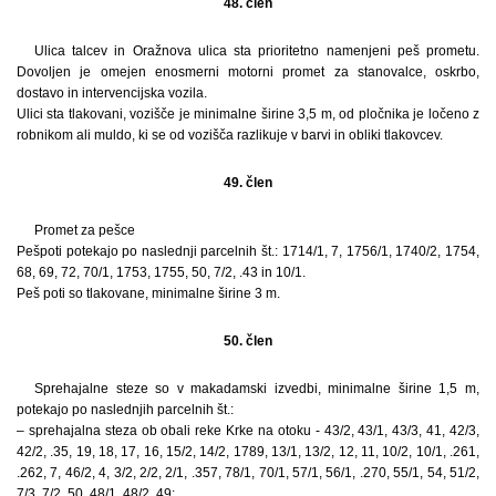
48. člen
Ulica talcev in Oražnova ulica sta prioritetno namenjeni peš prometu.
Dovoljen je omejen enosmerni motorni promet za stanovalce, oskrbo,
dostavo in intervencijska vozila.
Ulici sta tlakovani, vozišče je minimalne širine 3,5 m, od pločnika je ločeno z
robnikom ali muldo, ki se od vozišča razlikuje v barvi in obliki tlakovcev.
49. člen
Promet za pešce
Pešpoti potekajo po naslednji parcelnih št.: 1714/1, 7, 1756/1, 1740/2, 1754,
68, 69, 72, 70/1, 1753, 1755, 50, 7/2, .43 in 10/1.
Peš poti so tlakovane, minimalne širine 3 m.
50. člen
Sprehajalne steze so v makadamski izvedbi, minimalne širine 1,5 m,
potekajo po naslednjih parcelnih št.:
– sprehajalna steza ob obali reke Krke na otoku - 43/2, 43/1, 43/3, 41, 42/3,
42/2, .35, 19, 18, 17, 16, 15/2, 14/2, 1789, 13/1, 13/2, 12, 11, 10/2, 10/1, .261,
.262, 7, 46/2, 4, 3/2, 2/2, 2/1, .357, 78/1, 70/1, 57/1, 56/1, .270, 55/1, 54, 51/2,
7/3, 7/2, 50, 48/1, 48/2, 49;