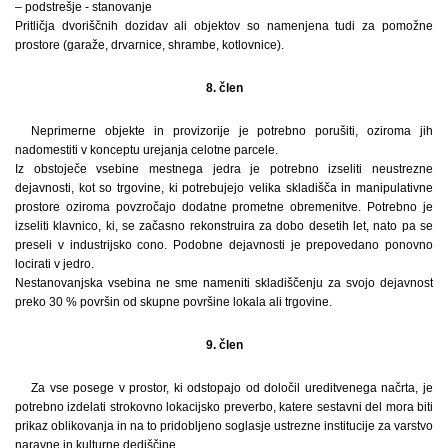
– podstrešje - stanovanje
Pritličja dvoriščnih dozidav ali objektov so namenjena tudi za pomožne
prostore (garaže, drvarnice, shrambe, kotlovnice).
8. člen
Neprimerne objekte in provizorije je potrebno porušiti, oziroma jih
nadomestiti v konceptu urejanja celotne parcele.
Iz obstoječe vsebine mestnega jedra je potrebno izseliti neustrezne
dejavnosti, kot so trgovine, ki potrebujejo velika skladišča in manipulativne
prostore oziroma povzročajo dodatne prometne obremenitve. Potrebno je
izseliti klavnico, ki, se začasno rekonstruira za dobo desetih let, nato pa se
preseli v industrijsko cono. Podobne dejavnosti je prepovedano ponovno
locirati v jedro.
Nestanovanjska vsebina ne sme nameniti skladiščenju za svojo dejavnost
preko 30 % površin od skupne površine lokala ali trgovine.
9. člen
Za vse posege v prostor, ki odstopajo od določil ureditvenega načrta, je
potrebno izdelati strokovno lokacijsko preverbo, katere sestavni del mora biti
prikaz oblikovanja in na to pridobljeno soglasje ustrezne institucije za varstvo
naravne in kulturne dediščine.