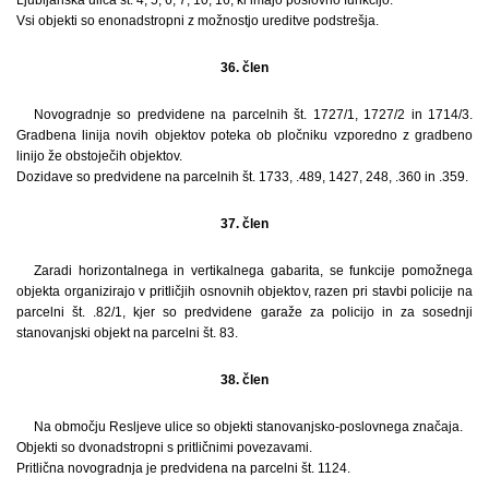
Vsi objekti so enonadstropni z možnostjo ureditve podstrešja.
36. člen
Novogradnje so predvidene na parcelnih št. 1727/1, 1727/2 in 1714/3.
Gradbena linija novih objektov poteka ob pločniku vzporedno z gradbeno
linijo že obstoječih objektov.
Dozidave so predvidene na parcelnih št. 1733, .489, 1427, 248, .360 in .359.
37. člen
Zaradi horizontalnega in vertikalnega gabarita, se funkcije pomožnega
objekta organizirajo v pritličjih osnovnih objektov, razen pri stavbi policije na
parcelni št. .82/1, kjer so predvidene garaže za policijo in za sosednji
stanovanjski objekt na parcelni št. 83.
38. člen
Na območju Resljeve ulice so objekti stanovanjsko-poslovnega značaja.
Objekti so dvonadstropni s pritličnimi povezavami.
Pritlična novogradnja je predvidena na parcelni št. 1124.