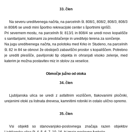
33. člen
Na severu ureditvenega načrta, na parcelnih št. 808/1, 808/2, 808/3, 808/3
in 808/6 se uredi mini športno rekreacijski center s športnimi igrišči.
Pri severnem mostu, na parcelnih št. 813/1 in 808/4 se uredi novo kopališče
s sanitarijami, kabinami za preoblačenje in ureditvijo terena za sončenje.
Na jugu ureditvenega načrta, na polotoku med Krko in Studeno, na parcelnih
št. 82 in 84 se obnovi že obstoječi zabaviščni prostor s kopališčem. Potrebno
je urediti plesišče, paviljonski tip objekta in ohranjati visoko zelenje, med
katerim je možna postavitev miz in stolov za veselice.
Območje južno od otoka
34. člen
Ljubljanska ulica se uredi z asfaltnim voziščem, tlakovanimi pločniki,
urejenimi otoki za listnata drevesa, kamnitimi robniki in ostalo ulično opremo.
35. člen
Vsi objekti so stanovanjsko-poslovnega značaja razen objektov
Ljubljanska ulica št. 4, 5, 6, 7, 10, 16, ki imajo poslovno funkcijo.