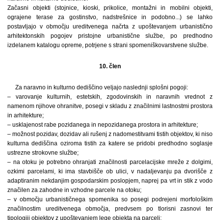
Začasni objekti (stojnice, kioski, prikolice, montažni in mobilni objekti,
ograjene terase za gostinstvo, nadstrešnice in podobno...) se lahko
postavljajo v območju ureditvenega načrta z upoštevanjem urbanistično
arhitektonskih pogojev pristojne urbanistične službe, po predhodno
izdelanem katalogu opreme, potrjene s strani spomeniškovarstvene službe.
10. člen
Za naravno in kulturno dediščino veljajo naslednji splošni pogoji:
– varovanje kulturnih, estetskih, zgodovinskih in naravnih vrednot z
namenom njihove ohranitve, posegi v skladu z značilnimi lastnostmi prostora
in arhitekture;
– usklajenost rabe pozidanega in nepozidanega prostora in arhitekture;
– možnost pozidav, dozidav ali rušenj z nadomestitvami tistih objektov, ki niso
kulturna dediščina oziroma tistih za katere se pridobi predhodno soglasje
ustrezne strokovne službe;
– na otoku je potrebno ohranjati značilnosti parcelacijske mreže z dolgimi,
ozkimi parcelami, ki ima stavbišče ob ulici, v nadaljevanju pa dvorišče z
adaptiranim nekdanjim gospodarskim poslopjem, naprej pa vrt in stik z vodo
značilen za zahodne in vzhodne parcele na otoku;
– v območju urbanističnega spomenika so posegi podrejeni morfološkim
značilnostim ureditvenega območja, predvsem po tlorisni zasnovi ter
tipologiji objektov z upoštevanjem lege objekta na parceli;