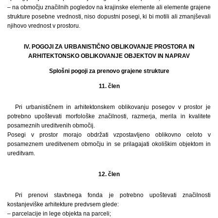
– na območju značilnih pogledov na krajinske elemente ali elemente grajene
strukture posebne vrednosti, niso dopustni posegi, ki bi motili ali zmanjševali
njihovo vrednost v prostoru.
IV. POGOJI ZA URBANISTIČNO OBLIKOVANJE PROSTORA IN
ARHITEKTONSKO OBLIKOVANJE OBJEKTOV IN NAPRAV
Splošni pogoji za prenovo grajene strukture
11. člen
Pri urbanističnem in arhitektonskem oblikovanju posegov v prostor je
potrebno upoštevati morfološke značilnosti, razmerja, merila in kvalitete
posameznih ureditvenih območij.
Posegi v prostor morajo obdržati vzpostavljeno oblikovno celoto v
posameznem ureditvenem območju in se prilagajati okoliškim objektom in
ureditvam.
12. člen
Pri prenovi stavbnega fonda je potrebno upoštevati značilnosti
kostanjeviške arhitekture predvsem glede:
– parcelacije in lege objekta na parceli;