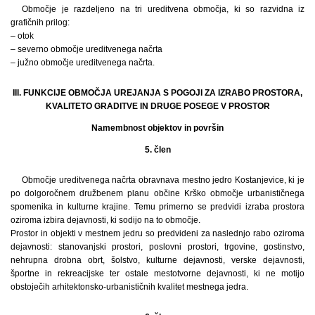
Območje je razdeljeno na tri ureditvena območja, ki so razvidna iz
grafičnih prilog:
– otok
– severno območje ureditvenega načrta
– južno območje ureditvenega načrta.
III. FUNKCIJE OBMOČJA UREJANJA S POGOJI ZA IZRABO PROSTORA,
KVALITETO GRADITVE IN DRUGE POSEGE V PROSTOR
Namembnost objektov in površin
5. člen
Območje ureditvenega načrta obravnava mestno jedro Kostanjevice, ki je
po dolgoročnem družbenem planu občine Krško območje urbanističnega
spomenika in kulturne krajine. Temu primerno se predvidi izraba prostora
oziroma izbira dejavnosti, ki sodijo na to območje.
Prostor in objekti v mestnem jedru so predvideni za naslednjo rabo oziroma
dejavnosti: stanovanjski prostori, poslovni prostori, trgovine, gostinstvo,
nehrupna drobna obrt, šolstvo, kulturne dejavnosti, verske dejavnosti,
športne in rekreacijske ter ostale mestotvorne dejavnosti, ki ne motijo
obstoječih arhitektonsko-urbanističnih kvalitet mestnega jedra.