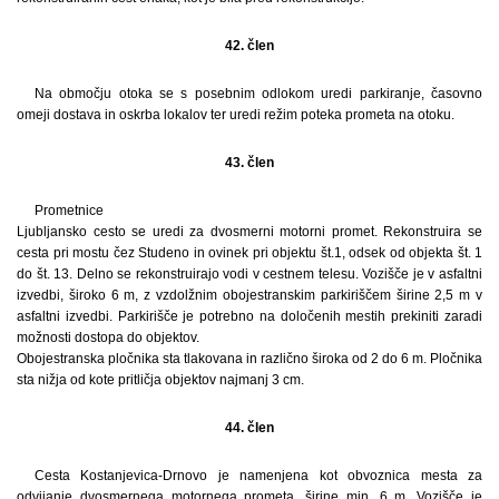
42. člen
Na območju otoka se s posebnim odlokom uredi parkiranje, časovno
omeji dostava in oskrba lokalov ter uredi režim poteka prometa na otoku.
43. člen
Prometnice
Ljubljansko cesto se uredi za dvosmerni motorni promet. Rekonstruira se
cesta pri mostu čez Studeno in ovinek pri objektu št.1, odsek od objekta št. 1
do št. 13. Delno se rekonstruirajo vodi v cestnem telesu. Vozišče je v asfaltni
izvedbi, široko 6 m, z vzdolžnim obojestranskim parkiriščem širine 2,5 m v
asfaltni izvedbi. Parkirišče je potrebno na določenih mestih prekiniti zaradi
možnosti dostopa do objektov.
Obojestranska pločnika sta tlakovana in različno široka od 2 do 6 m. Pločnika
sta nižja od kote pritličja objektov najmanj 3 cm.
44. člen
Cesta Kostanjevica-Drnovo je namenjena kot obvoznica mesta za
odvijanje dvosmernega motornega prometa, širine min. 6 m. Vozišče je