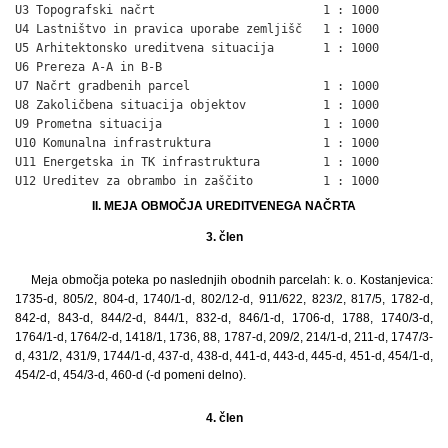
U3 Topografski načrt                        1 : 1000

U4 Lastništvo in pravica uporabe zemljišč   1 : 1000

U5 Arhitektonsko ureditvena situacija       1 : 1000

U6 Prereza A-A in B-B

U7 Načrt gradbenih parcel                   1 : 1000

U8 Zakoličbena situacija objektov           1 : 1000

U9 Prometna situacija                       1 : 1000

U10 Komunalna infrastruktura                1 : 1000

U11 Energetska in TK infrastruktura         1 : 1000

U12 Ureditev za obrambo in zaščito          1 : 1000
II. MEJA OBMOČJA UREDITVENEGA NAČRTA
3. člen
Meja območja poteka po naslednjih obodnih parcelah: k. o. Kostanjevica:
1735-d, 805/2, 804-d, 1740/1-d, 802/12-d, 911/622, 823/2, 817/5, 1782-d,
842-d, 843-d, 844/2-d, 844/1, 832-d, 846/1-d, 1706-d, 1788, 1740/3-d,
1764/1-d, 1764/2-d, 1418/1, 1736, 88, 1787-d, 209/2, 214/1-d, 211-d, 1747/3-
d, 431/2, 431/9, 1744/1-d, 437-d, 438-d, 441-d, 443-d, 445-d, 451-d, 454/1-d,
454/2-d, 454/3-d, 460-d (-d pomeni delno).
4. člen