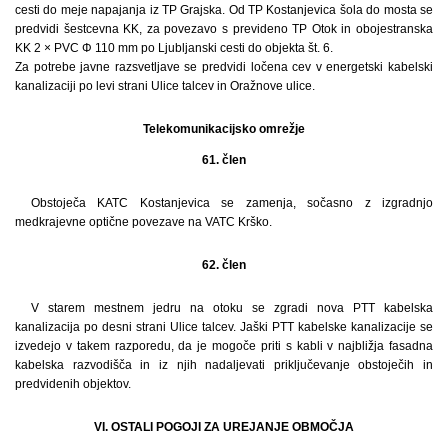
cesti do meje napajanja iz TP Grajska. Od TP Kostanjevica šola do mosta se
predvidi šestcevna KK, za povezavo s prevideno TP Otok in obojestranska
KK 2 × PVC Φ 110 mm po Ljubljanski cesti do objekta št. 6.
Za potrebe javne razsvetljave se predvidi ločena cev v energetski kabelski
kanalizaciji po levi strani Ulice talcev in Oražnove ulice.
Telekomunikacijsko omrežje
61. člen
Obstoječa KATC Kostanjevica se zamenja, sočasno z izgradnjo
medkrajevne optične povezave na VATC Krško.
62. člen
V starem mestnem jedru na otoku se zgradi nova PTT kabelska
kanalizacija po desni strani Ulice talcev. Jaški PTT kabelske kanalizacije se
izvedejo v takem razporedu, da je mogoče priti s kabli v najbližja fasadna
kabelska razvodišča in iz njih nadaljevati priključevanje obstoječih in
predvidenih objektov.
VI. OSTALI POGOJI ZA UREJANJE OBMOČJA