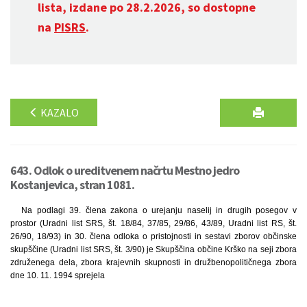
lista, izdane po 28.2.2026, so dostopne
na
PISRS
.
KAZALO
643. Odlok o ureditvenem načrtu Mestno jedro
Kostanjevica, stran 1081.
Na podlagi 39. člena zakona o urejanju naselij in drugih posegov v
prostor (Uradni list SRS, št. 18/84, 37/85, 29/86, 43/89, Uradni list RS, št.
26/90, 18/93) in 30. člena odloka o pristojnosti in sestavi zborov občinske
skupščine (Uradni list SRS, št. 3/90) je Skupščina občine Krško na seji zbora
združenega dela, zbora krajevnih skupnosti in družbenopolitičnega zbora
dne 10. 11. 1994 sprejela