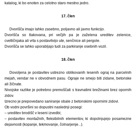
katalog, ki bo enoten za celotno staro mestno jedro.
17. člen
Dvorišča imajo lahko zasebno, poljavno ali javno funkcijo.
Dvorišča so tlakovana, pri večjih pa je zaželena ureditev zelenice,
cvetličnjaka ali vrta s postavitvijo ute, senčnice ali pergole.
Dvorišča se lahko uporabljajo tudi za parkiranje osebnih vozil.
18. člen
Dovoljena je postavitev ustrezno oblikovanih lesenih ograj na parcelnih
mejah, vendar ne v obvodnem pasu. Ograje ne smejo biti zidane, betonske
ali žičnate.
Nivojske razlike je potrebno premoščati s travnatimi brežinami brez opornih
zidov.
Izrecno je prepovedano saniranje obale z betonskimi opornimi zidovi.
Ob vodni površini so dopustni naslednji posegi:
– ureditev brodišč v leseni izvedbi;
– postavitev montažnih, fleksibilnih elementov, ki dopolnjujejo posamezne
dejavnosti (kopanje, tekmovanje, čolnarjenje...).