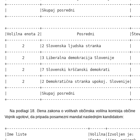
+---------------+----------------------------------------+----
|               |Skupaj posredni                         |    
+---------------+----------------------------------------+----
+---------------+----------------------------------------+----
|Volilna enota 2|                Posredni                |Štev
+---------------+----------------------------------------+----
|       2       |2 Slovenska ljudska stranka             |    
+---------------+----------------------------------------+----
|       2       |3 Liberalna demokracija Slovenije       |    
+---------------+----------------------------------------+----
|       2       |7 Slovenski krščanski demokrati         |    
+---------------+----------------------------------------+----
|       2       |2 Demokratična stranka upokoj. Slovenije|    
+---------------+----------------------------------------+----
|               |Skupaj posredni                         |    
+---------------+----------------------------------------+---
Na podlagi 18. člena zakona o volitvah občinska volilna komisija občine
Vojnik ugotovi, da pripada posamezni mandat naslednjim kandidatom:
+-------------------------------------+-------+---------------
|Ime liste                            |Volilna|Izvoljen je:   