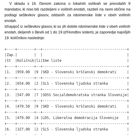
V skladu s 16. členom zakona o lokalnih volitvah se preostalih 9
mandatov, ki niso bili razdeljeni v volilnih enotah, razdeli na ravni občine na
podlagi seštevkov glasov, oddanih za istoimenske liste v obeh volilnih
enotah.
Izhajajoč iz seštevkov glasov, ki so jih dobile istoimenske liste v obeh volilnih
enotah, deljenih s števili od 1 do 19 (d'Hondtov sistem), je zaporedje najvišjih
19. količnikov naslednje:
+----+--------+--+----------------------------------------+

|Zap.|        |  |                                        |

|št  |Količnik|li|Ime liste                               |

+----+--------+--+----------------------------------------+

|1.  |959.00  |9 |SKD - Slovenski krščanski demokrati     |

+----+--------+--+----------------------------------------+

|2.  |654.00  |2 |SLS - Slovenska ljudska stranka         |

+----+--------+--+----------------------------------------+

|3.  |547.00  |7 |SDSS Socialdemokratska stranka Slovenije|

+----+--------+--+----------------------------------------+

|4.  |479.50  |9 |SKD - Slovenski krščanski demokrati     |

+----+--------+--+----------------------------------------+

|5.  |479.00  |4 |LDS, Liberalna demokracija Slovenije    |

+----+--------+--+----------------------------------------+

|6.  |327.00  |2 |SLS - Slovenska ljudska stranka         |

+----+--------+--+----------------------------------------+
