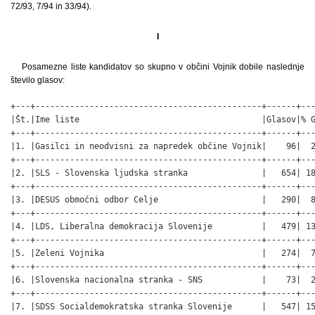
72/93, 7/94 in 33/94).
I
Posamezne liste kandidatov so skupno v občini Vojnik dobile naslednje
število glasov:
+---+----------------------------------------------+------+---
|Št.|Ime liste                                     |Glasov|% G
+---+----------------------------------------------+------+---
|1. |Gasilci in neodvisni za napredek občine Vojnik|    96|  2
+---+----------------------------------------------+------+---
|2. |SLS - Slovenska ljudska stranka               |   654| 18
+---+----------------------------------------------+------+---
|3. |DESUS območni odbor Celje                     |   290|  8
+---+----------------------------------------------+------+---
|4. |LDS, Liberalna demokracija Slovenije          |   479| 13
+---+----------------------------------------------+------+---
|5. |Zeleni Vojnika                                |   274|  7
+---+----------------------------------------------+------+---
|6. |Slovenska nacionalna stranka - SNS            |    73|  2
+---+----------------------------------------------+------+---
|7. |SDSS Socialdemokratska stranka Slovenije      |   547| 15