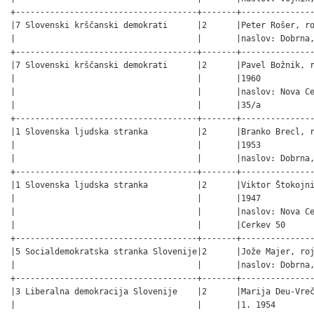
+-------------------------------------+-------+---------------
|7 Slovenski krščanski demokrati      |2      |Peter Rošer, ro
|                                     |       |naslov: Dobrna,
+-------------------------------------+-------+---------------
|7 Slovenski krščanski demokrati      |2      |Pavel Božnik, r
|                                     |       |1960           
|                                     |       |naslov: Nova Ce
|                                     |       |35/a           
+-------------------------------------+-------+---------------
|1 Slovenska ljudska stranka          |2      |Branko Brecl, r
|                                     |       |1953           
|                                     |       |naslov: Dobrna,
+-------------------------------------+-------+---------------
|1 Slovenska ljudska stranka          |2      |Viktor Štokojni
|                                     |       |1947           
|                                     |       |naslov: Nova Ce
|                                     |       |Cerkev 50      
+-------------------------------------+-------+---------------
|5 Socialdemokratska stranka Slovenije|2      |Jože Majer, roj
|                                     |       |naslov: Dobrna,
+-------------------------------------+-------+---------------
|3 Liberalna demokracija Slovenije    |2      |Marija Deu-Vreč
|                                     |       |1. 1954        