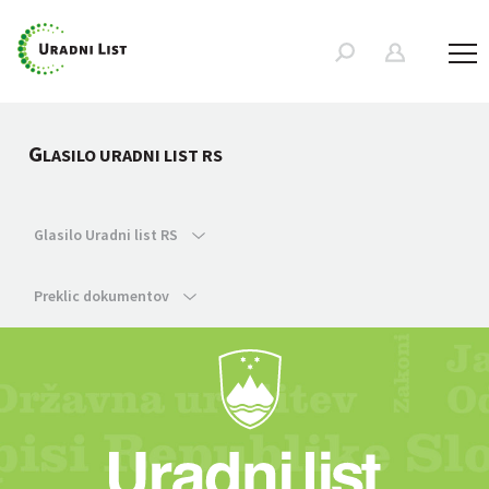
G
LASILO URADNI LIST RS
Glasilo Uradni list RS
Preklic dokumentov