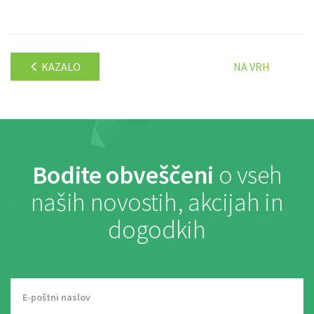
KAZALO
NA VRH
Bodite obveščeni
o vseh
naših novostih, akcijah in
dogodkih