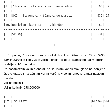
+---+----------------------------------------------+------+---
|8. |Združena lista socialnih demokratov           |    90|  2
+---+----------------------------------------------+------+---
|9. |SKD - Slovenski krščanski demokrati           |   959| 27
+---+----------------------------------------------+------+---
|10.|Neodvisni kandidati - Videnšek                |    69|  2
+---+----------------------------------------------+------+---
|   |Skupaj                                        |  3531|   
+---+----------------------------------------------+------+--
II
Na podlagi 15. člena zakona o lokalnih volitvah (Uradni list RS, št. 72/93,
7/94 in 33/94) je bilo v vseh volilnih enotah skupaj listam kandidatov direktno
podeljeno 10 mandatov.
Po posameznih volilnih enotah pa so listam kandidatov glede na dobljeno
število glasov in izračunan volilni količnik v volilni enoti pripadali naslednji
mandati:
Volilna enota 1
Volilni količnik: 178.000000
+---+----------------------------------------------+------+---
|Št.|Ime liste                                     |Glasov|%Gl
+---+----------------------------------------------+------+---