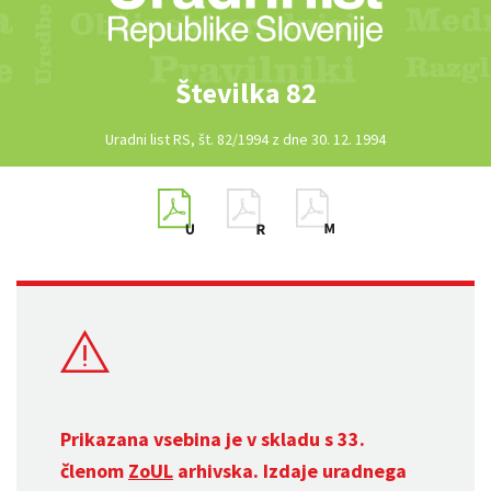
Številka 82
Uradni list RS, št. 82/1994 z dne 30. 12. 1994
Prikazana vsebina je v skladu s 33.
členom
ZoUL
arhivska. Izdaje uradnega