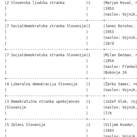
|2 Slovenska ljudska stranka          |1      |Marjan Kovač, r
|                                     |       |1953           
|                                     |       |naslov: Vojnik,
+-------------------------------------+-------+---------------
|7 Socialdemokratska stranka Slovenije|1      |Janez Korošec, 
|                                     |       |1953           
|                                     |       |naslov: Vojnik,
|                                     |       |10/d           
+-------------------------------------+-------+---------------
|7 Socialdemokratska stranka Slovenije|1      |Milan Dečman, r
|                                     |       |1954           
|                                     |       |naslov: Frankol
|                                     |       |Bukovje 24     
+-------------------------------------+-------+---------------
|4 Liberalna demokracija Slovenije    |1      |Žarko Samec, ro
|                                     |       |naslov: Vojnik,
+-------------------------------------+-------+---------------
|3 Demokratična stranka upokojencev   |1      |Jožef Gluk, roj
|Slovenije                            |       |naslov: Vojnik,
|                                     |       |7/b            
+-------------------------------------+-------+---------------
|5 Zeleni Slovenije                   |1      |Viljem Kveder, 
|                                     |       |1943           
|                                     |       |naslov: Vojnik,