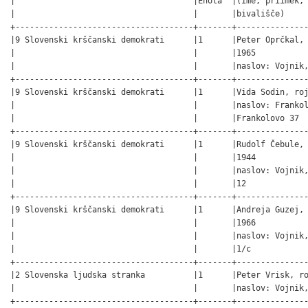
|                                     |Enota  |(ime, priimek, 
|                                     |       |bivališče)     
+-------------------------------------+-------+---------------
|9 Slovenski krščanski demokrati      |1      |Peter Oprčkal, 
|                                     |       |1965           
|                                     |       |naslov: Vojnik,
+-------------------------------------+-------+---------------
|9 Slovenski krščanski demokrati      |1      |Vida Sodin, roj
|                                     |       |naslov: Frankol
|                                     |       |Frankolovo 37  
+-------------------------------------+-------+---------------
|9 Slovenski krščanski demokrati      |1      |Rudolf Čebule, 
|                                     |       |1944           
|                                     |       |naslov: Vojnik,
|                                     |       |12             
+-------------------------------------+-------+---------------
|9 Slovenski krščanski demokrati      |1      |Andreja Guzej, 
|                                     |       |1966           
|                                     |       |naslov: Vojnik,
|                                     |       |1/c            
+-------------------------------------+-------+---------------
|2 Slovenska ljudska stranka          |1      |Peter Vrisk, ro
|                                     |       |naslov: Vojnik,
+-------------------------------------+-------+---------------