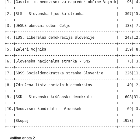
|1. |Gasilci in neodvisni za napredek občine Vojnik|    96| 4,
+---+----------------------------------------------+------+---
|2. |SLS - Slovenska ljudska stranka               |   307|15,
+---+----------------------------------------------+------+---
|3. |DESUS območni odbor Celje                     |   138| 7,
+---+----------------------------------------------+------+---
|4. |LDS, Liberalna demokracija Slovenije          |   242|12,
+---+----------------------------------------------+------+---
|5. |Zeleni Vojnika                                |   159| 8,
+---+----------------------------------------------+------+---
|6. |Slovenska nacionalna stranka - SNS            |    73| 3,
+---+----------------------------------------------+------+---
|7. |SDSS Socialdemokratska stranka Slovenije      |   226|11,
+---+----------------------------------------------+------+---
|8. |Združena lista socialnih demokratov           |    40| 2,
+---+----------------------------------------------+------+---
|9. |SKD - Slovenski krščanski demokrati           |   608|31,
+---+----------------------------------------------+------+---
|10.|Neodvisni kandidati - Videnšek                |    69| 3,
+---+----------------------------------------------+------+---
|   |Skupaj                                        |  1958|   
+---+----------------------------------------------+------+--
Volilna enota 2