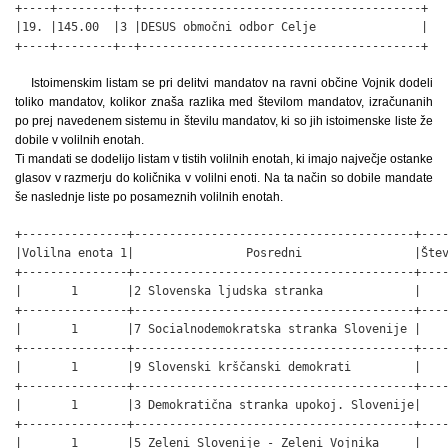
+----+--------+--+----------------------------------------+

|19. |145.00  |3 |DESUS območni odbor Celje               |

+----+--------+--+----------------------------------------+
Istoimenskim listam se pri delitvi mandatov na ravni občine Vojnik dodeli
toliko mandatov, kolikor znaša razlika med številom mandatov, izračunanih
po prej navedenem sistemu in številu mandatov, ki so jih istoimenske liste že
dobile v volilnih enotah.
Ti mandati se dodelijo listam v tistih volilnih enotah, ki imajo največje ostanke
glasov v razmerju do količnika v volilni enoti. Na ta način so dobile mandate
še naslednje liste po posameznih volilnih enotah.
+---------------+----------------------------------------+----
|Volilna enota 1|                Posredni                |Štev
+---------------+----------------------------------------+----
|       1       |2 Slovenska ljudska stranka             |    
+---------------+----------------------------------------+----
|       1       |7 Socialnodemokratska stranka Slovenije |    
+---------------+----------------------------------------+----
|       1       |9 Slovenski krščanski demokrati         |    
+---------------+----------------------------------------+----
|       1       |3 Demokratična stranka upokoj. Slovenije|    
+---------------+----------------------------------------+----
|       1       |5 Zeleni Slovenije - Zeleni Vojnika     |    