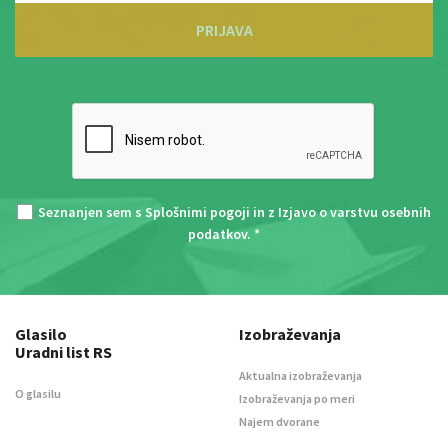
PRIJAVA
Seznanjen sem s
Splošnimi pogoji
in z
Izjavo o varstvu osebnih
podatkov
. *
Glasilo
Izobraževanja
Uradni list RS
Aktualna izobraževanja
O glasilu
Izobraževanja po meri
Najem dvorane