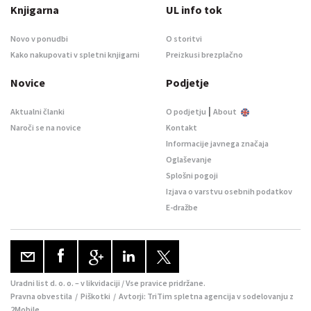
Knjigarna
UL info tok
Novo v ponudbi
O storitvi
Kako nakupovati v spletni knjigarni
Preizkusi brezplačno
Novice
Podjetje
|
Aktualni članki
O podjetju
About
Naroči se na novice
Kontakt
Informacije javnega značaja
Oglaševanje
Splošni pogoji
Izjava o varstvu osebnih podatkov
E-dražbe
Uradni list d. o. o. – v likvidaciji / Vse pravice pridržane.
Pravna obvestila
/
Piškotki
/ Avtorji:
TriTim spletna agencija
v sodelovanju z
2Mobile