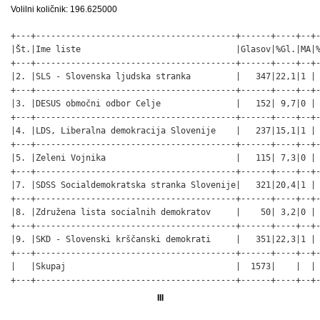
Volilni količnik: 196.625000
+---+----------------------------------------+------+----+--+-
|Št.|Ime liste                               |Glasov|%Gl.|MA|%
+---+----------------------------------------+------+----+--+-
|2. |SLS - Slovenska ljudska stranka         |   347|22,1|1 | 
+---+----------------------------------------+------+----+--+-
|3. |DESUS območni odbor Celje               |   152| 9,7|0 | 
+---+----------------------------------------+------+----+--+-
|4. |LDS, Liberalna demokracija Slovenije    |   237|15,1|1 | 
+---+----------------------------------------+------+----+--+-
|5. |Zeleni Vojnika                          |   115| 7,3|0 | 
+---+----------------------------------------+------+----+--+-
|7. |SDSS Socialdemokratska stranka Slovenije|   321|20,4|1 | 
+---+----------------------------------------+------+----+--+-
|8. |Združena lista socialnih demokratov     |    50| 3,2|0 | 
+---+----------------------------------------+------+----+--+-
|9. |SKD - Slovenski krščanski demokrati     |   351|22,3|1 | 
+---+----------------------------------------+------+----+--+-
|   |Skupaj                                  |  1573|    |  | 
+---+----------------------------------------+------+----+--+
III