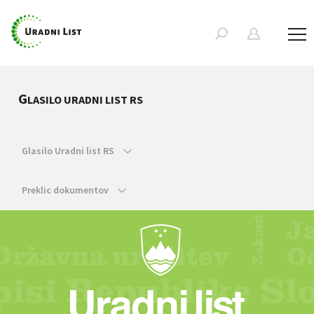
G
LASILO URADNI LIST RS
Glasilo Uradni list RS
Preklic dokumentov