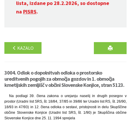
lista, izdane po 28.2.2026, so dostopne
na
PISRS
.
KAZALO
3004. Odlok o dopolnitvah odloka o prostorsko
ureditvenih pogojih za območja gozdov in 1. območja
kmetijskih zemljišč v občini Slovenske Konjice, stran 5123.
Na podlagi 39. člena zakona o urejanju naselij in drugih posegov v
prostor (Uradni list SRS, št. 18/84, 37/85 in 39/86 ter Uradni list RS, št. 26/90,
18/93 in 47/93) in 12. člena odloka o sestavi, pristojnosti in delu Skupščine
občine Slovenske Konjice (Uradni list SRS, št. 1/90) je Skupščina občine
Slovenske Konjice dne 25. 11. 1994 sprejela