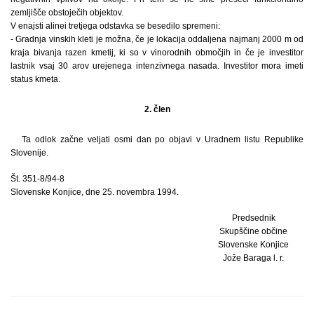
zemljišče obstoječih objektov.
V enajsti alinei tretjega odstavka se besedilo spremeni:
- Gradnja vinskih kleti je možna, če je lokacija oddaljena najmanj 2000 m od
kraja bivanja razen kmetij, ki so v vinorodnih območjih in če je investitor
lastnik vsaj 30 arov urejenega intenzivnega nasada. Investitor mora imeti
status kmeta.
2. člen
Ta odlok začne veljati osmi dan po objavi v Uradnem listu Republike
Slovenije.
Št. 351-8/94-8
Slovenske Konjice, dne 25. novembra 1994.
Predsednik
Skupščine občine
Slovenske Konjice
Jože Baraga l. r.