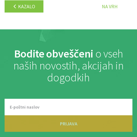
KAZALO
NA VRH
Bodite obveščeni
o vseh
naših novostih, akcijah in
dogodkih
PRIJAVA