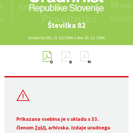
Številka 82
Uradni list RS, št. 82/1994 z dne 30. 12. 1994
Prikazana vsebina je v skladu s 33.
členom
ZoUL
arhivska. Izdaje uradnega