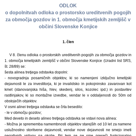
ODLOK
o dopolnitvah odloka o prostorsko ureditvenih pogojih
za območja gozdov in 1. območja kmetijskih zemljišč v
občini Slovenske Konjice
1. člen
V 8. členu odloka o prostorskih ureditvenih pogojih za območja gozdov in
1. območja kmetijskih zemljišč v občini Slovenske Konjice (Uradni list SRS,
št. 28/89) se:
šesta alinea tretjega odstavka dopolni:
- novogradnja posamičnih objektov, ki so namenjeni izključno kmetijski
dejavnosti le za investitorja, ki je invalidsko in pokojninsko zavarovan kot
kmet (stanovanjska hiša, hlev, skedenj, silos, kozolec ipd.) in postavitev
rastlinjakov, ki so montažne izvedbe, vendar le v oddaljenosti do 50m od
obstoječih objektov.
V osmi alinei tretjega odstavka se črta besedilo:
- le v območju gozdov;
Med deveto in deseto alineo tretjega odstavka se vstavi nova alinea:
- Možna je sprememba namembnosti objektov starejših od 10 let za namene
uslužnostno storitvene dejavnosti, vendar nove dejavnosti ne smejo imeti
negativnih vplivov na okolje. Pri tem se ne sme preseči funkcionalno