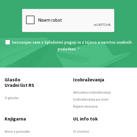
Seznanjen sem s
Splošnimi pogoji
in z
Izjavo o varstvu osebnih
podatkov
. *
Glasilo
Izobraževanja
Uradni list RS
Aktualna izobraževanja
O glasilu
Izobraževanja po meri
Najem dvorane
Knjigarna
UL info tok
Novo v ponudbi
O storitvi