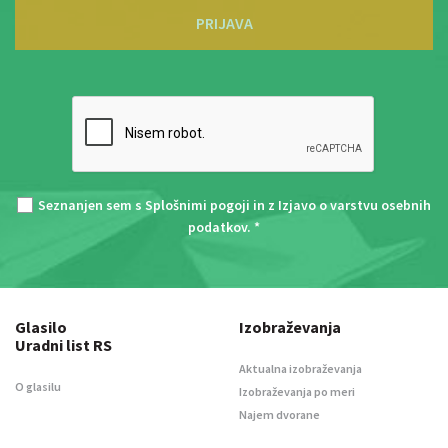
PRIJAVA
Seznanjen sem s
Splošnimi pogoji
in z
Izjavo o varstvu osebnih
podatkov
. *
Glasilo
Izobraževanja
Uradni list RS
Aktualna izobraževanja
O glasilu
Izobraževanja po meri
Najem dvorane