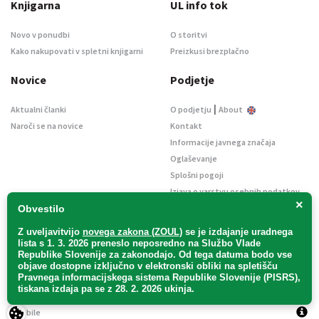
Knjigarna
UL info tok
Novo v ponudbi
O storitvi
Kako nakupovati v spletni knjigarni
Preizkusi brezplačno
Novice
Podjetje
|
Aktualni članki
O podjetju
About
Naroči se na novice
Kontakt
Informacije javnega značaja
Oglaševanje
Splošni pogoji
Izjava o varstvu osebnih podatkov
×
E-dražbe
Obvestilo
Z uveljavitvijo
novega zakona (ZOUL)
se je
izdajanje uradnega
lista s 1. 3. 2026 preneslo
neposredno
na Službo Vlade
Republike Slovenije za zakonodajo
. Od tega datuma bodo vse
objave dostopne izključno v elektronski obliki na spletišču
Pravnega informacijskega sistema Republike Slovenije (PISRS),
Uradni list d. o. o. – v likvidaciji / Vse pravice pridržane.
tiskana izdaja pa se z 28. 2. 2026 ukinja.
Pravna obvestila
/
Piškotki
/ Avtorji:
TriTim spletna agencija
v sodelovanju z
2Mobile