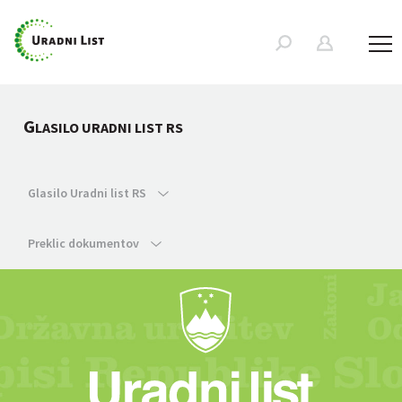
G
LASILO URADNI LIST RS
Glasilo Uradni list RS
Preklic dokumentov