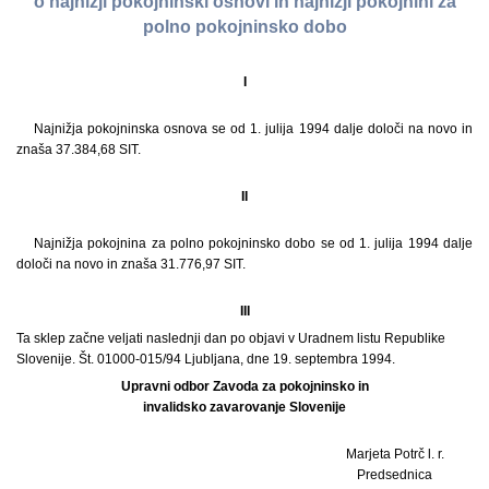
o najnižji pokojninski osnovi in najnižji pokojnini za
polno pokojninsko dobo
I
Najnižja pokojninska osnova se od 1. julija 1994 dalje določi na novo in
znaša 37.384,68 SIT.
II
Najnižja pokojnina za polno pokojninsko dobo se od 1. julija 1994 dalje
določi na novo in znaša 31.776,97 SIT.
III
Ta sklep začne veljati naslednji dan po objavi v Uradnem listu Republike
Slovenije. Št. 01000-015/94 Ljubljana, dne 19. septembra 1994.
Upravni odbor Zavoda za pokojninsko in
invalidsko zavarovanje Slovenije
Marjeta Potrč l. r.
Predsednica