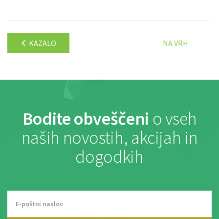
KAZALO
NA VRH
Bodite obveščeni
o vseh
naših novostih, akcijah in
dogodkih