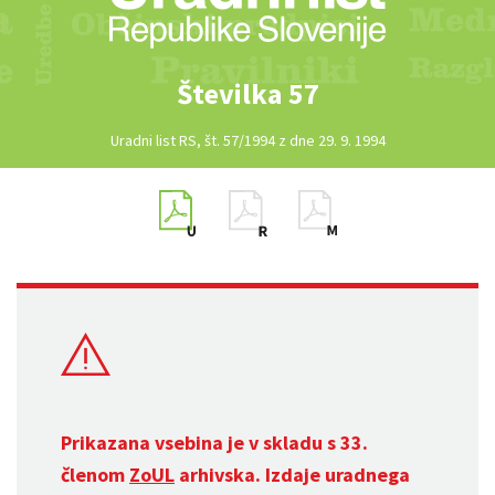
Številka 57
Uradni list RS, št. 57/1994 z dne 29. 9. 1994
Prikazana vsebina je v skladu s 33.
členom
ZoUL
arhivska. Izdaje uradnega