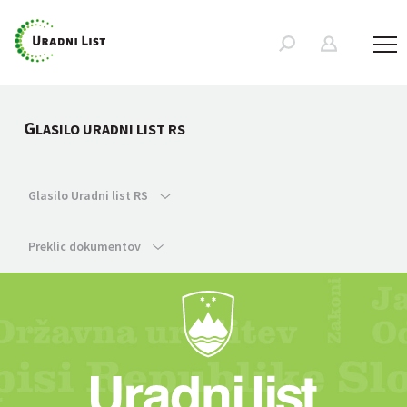
G
LASILO URADNI LIST RS
Glasilo Uradni list RS
Preklic dokumentov