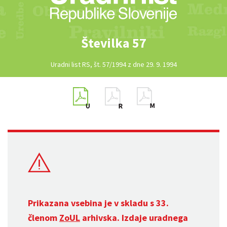
Številka 57
Uradni list RS, št. 57/1994 z dne 29. 9. 1994
Prikazana vsebina je v skladu s 33.
členom
ZoUL
arhivska. Izdaje uradnega