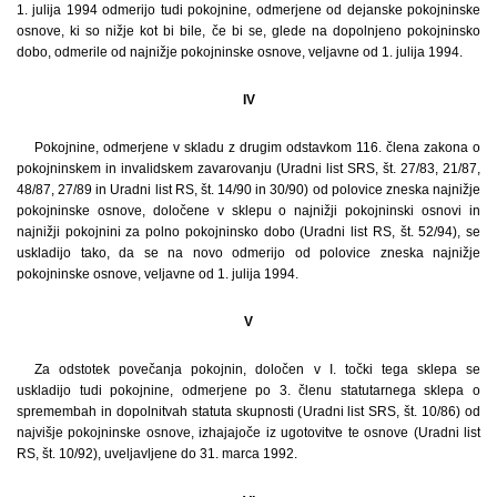
1. julija 1994 odmerijo tudi pokojnine, odmerjene od dejanske pokojninske
osnove, ki so nižje kot bi bile, če bi se, glede na dopolnjeno pokojninsko
dobo, odmerile od najnižje pokojninske osnove, veljavne od 1. julija 1994.
IV
Pokojnine, odmerjene v skladu z drugim odstavkom 116. člena zakona o
pokojninskem in invalidskem zavarovanju (Uradni list SRS, št. 27/83, 21/87,
48/87, 27/89 in Uradni list RS, št. 14/90 in 30/90) od polovice zneska najnižje
pokojninske osnove, določene v sklepu o najnižji pokojninski osnovi in
najnižji pokojnini za polno pokojninsko dobo (Uradni list RS, št. 52/94), se
uskladijo tako, da se na novo odmerijo od polovice zneska najnižje
pokojninske osnove, veljavne od 1. julija 1994.
V
Za odstotek povečanja pokojnin, določen v I. točki tega sklepa se
uskladijo tudi pokojnine, odmerjene po 3. členu statutarnega sklepa o
spremembah in dopolnitvah statuta skupnosti (Uradni list SRS, št. 10/86) od
najvišje pokojninske osnove, izhajajoče iz ugotovitve te osnove (Uradni list
RS, št. 10/92), uveljavljene do 31. marca 1992.