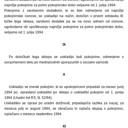
najnižje pokojnine za polno pokojninsko dobo veljavne od 1. julija 1994.
Pokojnine z varstvenim dodatkom, ki so bile odmerjene od najnižje
pokojninske osnove, se uskladijo na način, določen v prvem odstavku III.
točke tega sklepa, varstveni dodatek pa se na novo odmeri od osnove,
ugotovljene ob upoštevanju najnižje pokojnine za polno pokojninsko dobo,
veljavne od 1. julija 1994.
IX
Po določbah tega sklepa se uskladijo tudi pokojnine, odmerjene v
sorazmernem delu po mednarodnih sporazumih o socialni varnosti.
X
Uskladijo se zneski pokojnin, ki so upokojencem pripadali za mesec junij
1994 po. opravljeni uskladitvi po sklepu o uskladitvi pokojnin od 1. junija
1994 (Uradni list RS, št. 52/94).
Uskladitev se opravi po uradni dolžnosti, pripadajoča razlika za nazaj, za
meseca julij in avgust 1994, se obračuna in izplača skupaj s pokojnino,
izplačano v mesecu septembru 1994.
XI