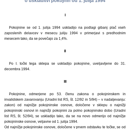
o uskladitvi pokojnin od 1. julija 1994
I
Pokojnine se od 1. julija 1994 uskladijo na podlagi gibanj plač vseh
zaposlenih delavcev v mesecu juliju 1994 v primerjavi s predhodnim
mesecem tako, da se povečajo za 1,4%.
II
Po I. točki tega sklepa se uskladijo pokojnine, uveljavljene do 31.
decembra 1994.
III
Pokojnine, odmerjene po 53. členu zakona o pokojninskem in
invalidskem zavarovanju (Uradni list RS, št. 12/92 in 5/94) – v nadaljevanju:
zakon) od najnižje pokojninske osnove, določene v sklepu o najnižji
pokojninski osnovi in najnižji pokojnini za polno pokojninsko dobo (Uradni
list RS, št. 52/94), se uskladijo tako, da se na novo odmerijo od najnižje
pokojninske osnove, veljavne od 1. julija 1994.
Od najnižje pokojninske osnove, določene v prvem odstavku te točke, se od