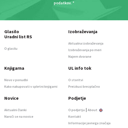
podatkov
. *
Glasilo
Izobraževanja
Uradni list RS
Aktualna izobraževanja
O glasilu
Izobraževanja po meri
Najem dvorane
Knjigarna
UL info tok
Novo v ponudbi
O storitvi
Kako nakupovati v spletni knjigarni
Preizkusi brezplačno
Novice
Podjetje
|
Aktualni članki
O podjetju
About
Naroči se na novice
Kontakt
Informacije javnega značaja