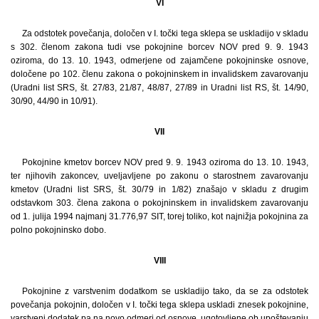
VI
Za odstotek povečanja, določen v I. točki tega sklepa se uskladijo v skladu
s 302. členom zakona tudi vse pokojnine borcev NOV pred 9. 9. 1943
oziroma, do 13. 10. 1943, odmerjene od zajamčene pokojninske osnove,
določene po 102. členu zakona o pokojninskem in invalidskem zavarovanju
(Uradni list SRS, št. 27/83, 21/87, 48/87, 27/89 in Uradni list RS, št. 14/90,
30/90, 44/90 in 10/91).
VII
Pokojnine kmetov borcev NOV pred 9. 9. 1943 oziroma do 13. 10. 1943,
ter njihovih zakoncev, uveljavljene po zakonu o starostnem zavarovanju
kmetov (Uradni list SRS, št. 30/79 in 1/82) znašajo v skladu z drugim
odstavkom 303. člena zakona o pokojninskem in invalidskem zavarovanju
od 1. julija 1994 najmanj 31.776,97 SIT, torej toliko, kot najnižja pokojnina za
polno pokojninsko dobo.
VIII
Pokojnine z varstvenim dodatkom se uskladijo tako, da se za odstotek
povečanja pokojnin, določen v I. točki tega sklepa uskladi znesek pokojnine,
varstveni dodatek pa na novo odmeri od osnove, ugotovljene ob upoštevanju