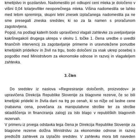
kmetijstvo in gozdarstvo. Nadomestilo pri odkupni ceni mleka je določeno v
višini 0,04 tolarjev/liter neoporečnega mleka. Višina nadomestila se lahko
med letom spreminja, skupni letni znesek izplačanega nadomestila pa ne
sme presegati zneska sredstev, ki so za ta namen s proračunom
zagotovljena.
Pogoji, na podlagi katerih bodo upravičenci vlagali zahtevke za uveljavljanje
kakršnegakoli drugega ukrepa v okviru 1. točke 1. člena uredbe o uvedbi
finančnih intervencij za zagotavljanje primerne in uravnotežene ponudbe
kmetijskih pridelkov in živil na trgu, bodo določeni za vsak ukrep posebej s
pogodbo med Ministrstvom za ekonomske odnose in razvoj in vlagateljem
zahtevka.
3. člen
Do sredstev iz naslova »Regresiranje določenih, proizvodov« je
upravičena Direkcija Republike Slovenije za blagovne rezerve, če so bili
kmetijski pridelki in živila dani na trg po cenah, ki so nižje od lastne cene
(nabavna cena, povečana za manipulativne stroške ter za stroške
skladiščenja in financiranja zalog) za isto blago v republiških blagovnih
rezervah.
V primeru iz prvega odstavka tega člena je Direkcija Republike Slovenije za
blagovne rezerve dolžna Ministrstvu za ekonomske odnose in razvoj
predložiti zahtevek za izplačilo sredstev. V zahtevku mora biti naveden