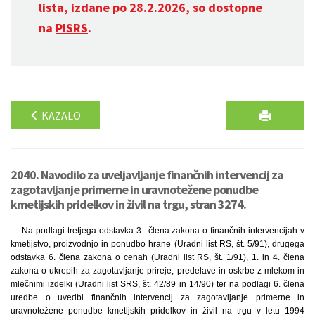
lista, izdane po 28.2.2026, so dostopne
na
PISRS
.
KAZALO
2040. Navodilo za uveljavljanje finančnih intervencij za
zagotavljanje primerne in uravnotežene ponudbe
kmetijskih pridelkov in živil na trgu, stran 3274.
Na podlagi tretjega odstavka 3.. člena zakona o finančnih intervencijah v
kmetijstvo, proizvodnjo in ponudbo hrane (Uradni list RS, št. 5/91), drugega
odstavka 6. člena zakona o cenah (Uradni list RS, št. 1/91), 1. in 4. člena
zakona o ukrepih za zagotavljanje prireje, predelave in oskrbe z mlekom in
mlečnimi izdelki (Uradni list SRS, št. 42/89 in 14/90) ter na podlagi 6. člena
uredbe o uvedbi finančnih intervencij za zagotavljanje primerne in
uravnotežene ponudbe kmetijskih pridelkov in živil na trgu v letu 1994