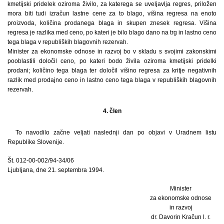
kmetijski pridelek oziroma živilo, za katerega se uveljavlja regres, priložen
mora biti tudi izračun lastne cene za to blago, višina regresa na enoto
proizvoda, količina prodanega blaga in skupen znesek regresa. Višina
regresa je razlika med ceno, po kateri je bilo blago dano na trg in lastno ceno
tega blaga v republiških blagovnih rezervah.
Minister za ekonomske odnose in razvoj bo v skladu s svojimi zakonskimi
pooblastili določil ceno, po kateri bodo živila oziroma kmetijski pridelki
prodani; količino tega blaga ter določil višino regresa za kritje negativnih
razlik med prodajno ceno in lastno ceno tega blaga v republiških blagovnih
rezervah.
4. člen
To navodilo začne veljati naslednji dan po objavi v Uradnem listu
Republike Slovenije.
Št. 012-00-002/94-34/06
Ljubljana, dne 21. septembra 1994.
Minister
za ekonomske odnose
in razvoj
dr. Davorin Kračun l. r.