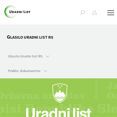
G
LASILO URADNI LIST RS
Glasilo Uradni list RS
Preklic dokumentov