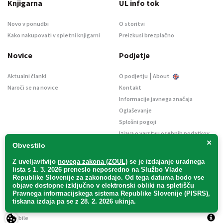
Knjigarna
UL info tok
Novo v ponudbi
O storitvi
Kako nakupovati v spletni knjigarni
Preizkusi brezplačno
Novice
Podjetje
|
Aktualni članki
O podjetju
About
Naroči se na novice
Kontakt
Informacije javnega značaja
Oglaševanje
Splošni pogoji
Izjava o varstvu osebnih podatkov
×
E-dražbe
Obvestilo
Z uveljavitvijo
novega zakona (ZOUL)
se je
izdajanje uradnega
lista s 1. 3. 2026 preneslo
neposredno
na Službo Vlade
Republike Slovenije za zakonodajo
. Od tega datuma bodo vse
objave dostopne izključno v elektronski obliki na spletišču
Pravnega informacijskega sistema Republike Slovenije (PISRS),
Uradni list d. o. o. – v likvidaciji / Vse pravice pridržane.
tiskana izdaja pa se z 28. 2. 2026 ukinja.
Pravna obvestila
/
Piškotki
/ Avtorji:
TriTim spletna agencija
v sodelovanju z
2Mobile