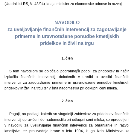
(Uradni list RS, št. 48/94) izdaja minister za ekonomske odnose in razvoj
NAVODILO
za uveljavljanje finančnih intervencij za zagotavljanje
primerne in uravnotežene ponudbe kmetijskih
pridelkov in živil na trgu
1. člen
S tem navodilom se določajo podrobnejši pogoji za pridobitev in način
izplačila finančnih intervencij, določenih v uredbi o uvedbi finančnih
intervencij za zagotavljanje primerne in uravnotežene ponudbe kmetijskih
pridelkov in živil na trgu ter višina nadomestila pri odkupni ceni mleka.
2. člen
Pogoji, na podlagi katerih so vlagatelji zahtevkov za pridobitev finančnih
intervencij upravičeni do nadomestila pri odkupni ceni mleka, so opredeljeni
v navodilu za uveljavljanje finančnih intervencij za ohranjanje in razvoj
kmetijstva ter proizvodnje hrane v letu 1994, ki ga izda Ministrstvo za