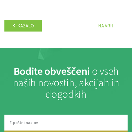
KAZALO
NA VRH
Bodite obveščeni
o vseh
naših novostih, akcijah in
dogodkih