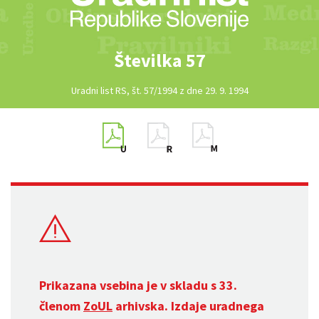
Številka 57
Uradni list RS, št. 57/1994 z dne 29. 9. 1994
Prikazana vsebina je v skladu s 33.
členom
ZoUL
arhivska. Izdaje uradnega