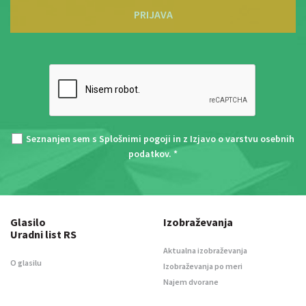
PRIJAVA
Seznanjen sem s
Splošnimi pogoji
in z
Izjavo o varstvu osebnih
podatkov
. *
Glasilo
Izobraževanja
Uradni list RS
Aktualna izobraževanja
O glasilu
Izobraževanja po meri
Najem dvorane