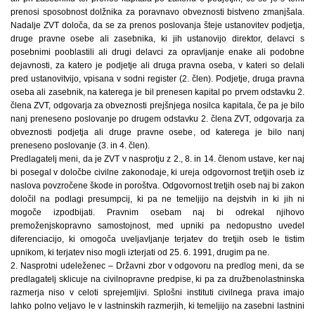
prenosi sposobnost dolžnika za poravnavo obveznosti bistveno zmanjšala.
Nadalje ZVT določa, da se za prenos poslovanja šteje ustanovitev podjetja,
druge pravne osebe ali zasebnika, ki jih ustanovijo direktor, delavci s
posebnimi pooblastili ali drugi delavci za opravljanje enake ali podobne
dejavnosti, za katero je podjetje ali druga pravna oseba, v kateri so delali
pred ustanovitvijo, vpisana v sodni register (2. člen). Podjetje, druga pravna
oseba ali zasebnik, na katerega je bil prenesen kapital po prvem odstavku 2.
člena ZVT, odgovarja za obveznosti prejšnjega nosilca kapitala, če pa je bilo
nanj preneseno poslovanje po drugem odstavku 2. člena ZVT, odgovarja za
obveznosti podjetja ali druge pravne osebe, od katerega je bilo nanj
preneseno poslovanje (3. in 4. člen).
Predlagatelj meni, da je ZVT v nasprotju z 2., 8. in 14. členom ustave, ker naj
bi posegal v določbe civilne zakonodaje, ki ureja odgovornost tretjih oseb iz
naslova povzročene škode in poroštva. Odgovornost tretjih oseb naj bi zakon
določil na podlagi presumpcij, ki pa ne temeljijo na dejstvih in ki jih ni
mogoče izpodbijati. Pravnim osebam naj bi odrekal njihovo
premoženjskopravno samostojnost, med upniki pa nedopustno uvedel
diferenciacijo, ki omogoča uveljavljanje terjatev do tretjih oseb le tistim
upnikom, ki terjatev niso mogli izterjati od 25. 6. 1991, drugim pa ne.
2. Nasprotni udeleženec – Državni zbor v odgovoru na predlog meni, da se
predlagatelj sklicuje na civilnopravne predpise, ki pa za družbenolastninska
razmerja niso v celoti sprejemljivi. Splošni instituti civilnega prava imajo
lahko polno veljavo le v lastninskih razmerjih, ki temeljijo na zasebni lastnini