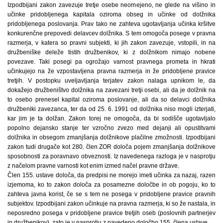
Izpodbijani zakon zavezuje tretje osebe neomejeno, ne glede na višino in
učinke pridobljenega kapitala oziroma obseg in učinke od dolžnika
pridobljenega poslovanja. Prav tako ne zahteva ugotavljanja učinka kršitve
konkurenčne prepovedi delavcev dolžnika. S tem omogoča posege v pravna
razmerja, v katera so pravni subjekti, ki jih zakon zavezuje, vstopili, in na
družbeniške deleže tistih družbenikov, ki z dolžnikom nimajo nobene
povezave. Taki posegi pa ogrožajo varnost pravnega prometa in hkrati
učinkujejo na že vzpostavljena pravna razmerja in že pridobljene pravice
tretjih. V postopku uveljavljanja terjatev zakon nalaga upnikom le, da
dokažejo družbeništvo dolžnika na zavezani tretji osebi, ali da je dolžnik na
to osebo prenesel kapital oziroma poslovanje, ali da so delavci dolžnika
družbeniki zavezanca, ter da od 25. 6. 1991 od dolžnika niso mogli izterjati,
kar jim je ta dolžan. Zakon torej ne omogoča, da bi sodišče ugotavljalo
popolno dejansko stanje ter vzročno zvezo med dejanji ali opustitvami
dolžnika in obsegom zmanjšanja dolžnikove plačilne zmožnosti. Izpodbijani
zakon tudi drugače kot 280. člen ZOR določa pojem zmanjšanja dolžnikove
sposobnosti za poravnavo obveznosti. Iz navedenega razloga je v nasprotju
z načelom pravne varnosti kot enim izmed načel pravne države.
Člen 155. ustave določa, da predpisi ne morejo imeti učinka za nazaj, razen
izjemoma, ko to zakon določa za posamezne določbe in ob pogoju, ko to
zahteva javna korist, če se s tem ne posega v pridobljene pravice pravnih
subjektov. Izpodbijani zakon učinkuje na pravna razmerja, ki so že nastala, in
neposredno posega v pridobljene pravice tretjih oseb (poslovnih partnerjev
in družbenikov), zato je v nasprotju z navedeno določbo 155. člena ustave.