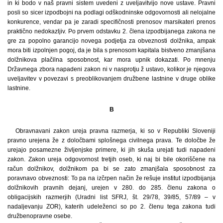
in ki bodo v naš pravni sistem uvedeni z uveljavitvijo nove ustave. Pravni
posli so sicer izpodbojni na podlagi odškodninske odgovornosti ali nelojalne
konkurence, vendar pa je zaradi specifičnosti prenosov marsikateri prenos
praktično nedokazljiv. Po prvem odstavku 2. člena izpodbijanega zakona ne
gre za popolno garancijo novega podjetja za obveznosti dolžnika, ampak
mora biti izpolnjen pogoj, da je bila s prenosom kapitala bistveno zmanjšana
dolžnikova plačilna sposobnost, kar mora upnik dokazati. Po mnenju
Državnega zbora napadeni zakon ni v nasprotju ž ustavo, kolikor je njegova
uveljavitev v povezavi s preoblikovanjem družbene lastnine v druge oblike
lastnine.
B
Obravnavani zakon ureja pravna razmerja, ki so v Republiki Sloveniji
pravno urejena že z določbami splošnega civilnega prava. Te določbe že
urejajo posamezne življenjske primere, ki jih skuša urejati tudi napadeni
zakon. Zakon ureja odgovornost tretjih oseb, ki naj bi bile okoriščene na
račun dolžnikov, dolžnikom pa bi se zato zmanjšala sposobnost za
poravnavo obveznosti: To pa na izčrpen način že rešuje institut izpodbijanja
dolžnikovih pravnih dejanj, urejen v 280. do 285. členu zakona o
obligacijskih razmerjih (Uradni list SFRJ, št. 29/78, 39/85, 57/89 – v
nadaljevanju ZOR), katerih udeleženci so po 2. členu tega zakona tudi
družbenopravne osebe.