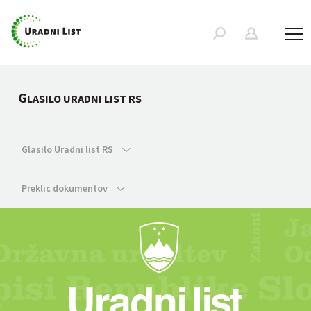
G
LASILO URADNI LIST RS
Glasilo Uradni list RS
Preklic dokumentov