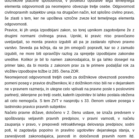
dolžnikove plačilne sposobnosti, v posledici opustitve tega temeljnega
elementa odgovornosti pa neomejeno obvezuje tretje osebe. Odgovornost
civilnopravnih subjektov ureja na drugačen način, kot splošno civilno pravo,
še zlasti s tem, ker ne upošteva vzročne zveze kot temeljnega elementa
odgovornosti.
Pravice, ki jih ureja izpodbijani zakon, so torej upnikom zagotovljene že z
drugimi normami civilnega prava. Upniki, ki pravic niso pravočasno
uveljavljali, so morda pravico izgubili ali pa je zastaralo njihovo pravno
varstvo. Seveda pa težnja, da se jim omogoči popraviti, kar so z zamudo
izgubili, ne more biti opravičljiv razlog za sprejetje izpodbijane zakonske
ureditve. Kolikor je bil to namen zakonodajalca, bi ga lahko dosegel na
primer tako, da bi morda z zakonom prav za te primere podaljšal rok za
vložitev izpodbojne tožbe iz 285. člena ZOR.
Neomejenost odgovornosti tretjih oseb za dolžnikove obveznosti posredno
pomeni poseg v pravice družbenikov, ki z dolžnikom niso bili ne v dejanskem
ne v pravnem razmerju, in utegne celo vplivati na pravne posle s poslovnimi
partnerji, sklenjene po tretji osebi, katerih izpolnitev bi lahko postala otežena
ali celo nemogoča. S tem ZVT v nasprotju s 33. členom ustave posega v
lastninsko pravico pravnih subjektov.
Načelo pravne države, določeno v 2. členu ustave, se izraža predvsem v
spoštovanju veljavnih pravnih predpisov, v pravni varnosti, v načelu
zaupanja v pravo, v prepovedi retroaktivnega delovanja predpisov, sodni
poti, ki zagotavlja popolno in pravilno ugotovitev dejanskega stanja, v
zanesljivosti zakonodajalca, jasnosti in določenosti pravnih norm itd.