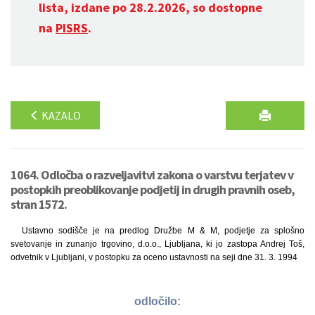
lista, izdane po 28.2.2026, so dostopne
na
PISRS
.
KAZALO
1064. Odločba o razveljavitvi zakona o varstvu terjatev v
postopkih preoblikovanje podjetij in drugih pravnih oseb,
stran 1572.
Ustavno sodišče je na predlog Družbe M & M, podjetje za splošno
svetovanje in zunanjo trgovino, d.o.o., Ljubljana, ki jo zastopa Andrej Toš,
odvetnik v Ljubljani, v postopku za oceno ustavnosti na seji dne 31. 3. 1994
odločilo: