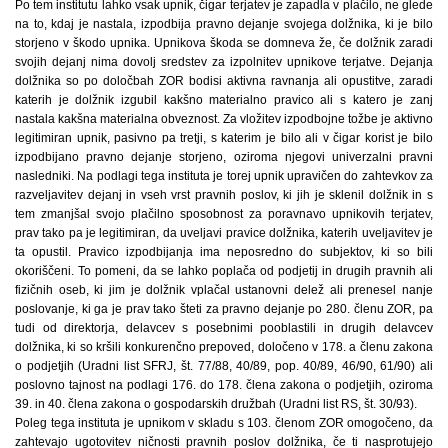
Po tem institutu lahko vsak upnik, čigar terjatev je zapadla v plačilo, ne glede
na to, kdaj je nastala, izpodbija pravno dejanje svojega dolžnika, ki je bilo
storjeno v škodo upnika. Upnikova škoda se domneva že, če dolžnik zaradi
svojih dejanj nima dovolj sredstev za izpolnitev upnikove terjatve. Dejanja
dolžnika so po določbah ZOR bodisi aktivna ravnanja ali opustitve, zaradi
katerih je dolžnik izgubil kakšno materialno pravico ali s katero je zanj
nastala kakšna materialna obveznost. Za vložitev izpodbojne tožbe je aktivno
legitimiran upnik, pasivno pa tretji, s katerim je bilo ali v čigar korist je bilo
izpodbijano pravno dejanje storjeno, oziroma njegovi univerzalni pravni
nasledniki. Na podlagi tega instituta je torej upnik upravičen do zahtevkov za
razveljavitev dejanj in vseh vrst pravnih poslov, ki jih je sklenil dolžnik in s
tem zmanjšal svojo plačilno sposobnost za poravnavo upnikovih terjatev,
prav tako pa je legitimiran, da uveljavi pravice dolžnika, katerih uveljavitev je
ta opustil. Pravico izpodbijanja ima neposredno do subjektov, ki so bili
okoriščeni. To pomeni, da se lahko poplača od podjetij in drugih pravnih ali
fizičnih oseb, ki jim je dolžnik vplačal ustanovni delež ali prenesel nanje
poslovanje, ki ga je prav tako šteti za pravno dejanje po 280. členu ZOR, pa
tudi od direktorja, delavcev s posebnimi pooblastili in drugih delavcev
dolžnika, ki so kršili konkurenčno prepoved, določeno v 178. a členu zakona
o podjetjih (Uradni list SFRJ, št. 77/88, 40/89, pop. 40/89, 46/90, 61/90) ali
poslovno tajnost na podlagi 176. do 178. člena zakona o podjetjih, oziroma
39. in 40. člena zakona o gospodarskih družbah (Uradni list RS, št. 30/93).
Poleg tega instituta je upnikom v skladu s 103. členom ZOR omogočeno, da
zahtevajo ugotovitev ničnosti pravnih poslov dolžnika, če ti nasprotujejo