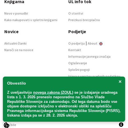
Knjigarna
UL info tok
Novo v ponudbi
O storitvi
Kako nakupovati v spletni knjigarni
Preizkusi brezplačno
Novice
Podjetje
|
Aktualni članki
O podjetju
About
Naroči se na novice
Kontakt
Informacije javnega značaja
Oglaševanje
Splošni pogoji
Izjava o varstvu osebnih podatkov
×
E-dražbe
Obvestilo
Z uveljavitvijo
novega zakona (ZOUL)
se je
izdajanje uradnega
lista s 1. 3. 2026 preneslo
neposredno
na Službo Vlade
Republike Slovenije za zakonodajo
. Od tega datuma bodo vse
objave dostopne izključno v elektronski obliki na spletišču
Pravnega informacijskega sistema Republike Slovenije (PISRS),
Uradni list d. o. o. – v likvidaciji / Vse pravice pridržane.
tiskana izdaja pa se z 28. 2. 2026 ukinja.
Pravna obvestila
/
Piškotki
/ Avtorji:
TriTim spletna agencija
v sodelovanju z
2Mobile