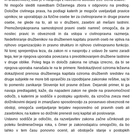
Ni mogoče slediti navedbam Državnega zbora v odgovoru na predlog.
Določbe civilnega prava, ha podlagi katerih je mogoče uveljavljati pravice
upnikov, se uporabljajo za fizične osebe ter za civilnopravne in druge pravne
osebe, ne glede na to, ali so v družbeni, zasebni ali mešani lastnini.
Premoženjskopravna samostojnost pravni osebi namreč omogoča, da je
nosilec pravic in obveznosti in da vstopa v civilnopravna razmerja.
Nedefiniranje družbenikov na družbenem kapitalu pravnih oseb ne vpliva na
njihovo organizacijsko in pravno strukturo in njihovo civilnopravno funkcijo.
Ni torej sprejemljiva teza, da zakon ni v nasprotju z ustavo že samo zaradi
tega, ker je njegova uporaba povezana s preoblikovanjem družbene lastnine
v druge oblike. Poleg tega in določb zakona ne izhaja izrecno, da bi se
njegova uporaba nanašala le na te primere. Nedokazljivost oziroma težavna
dokazljivost prenosa družbenega kapitala oziroma družbenih sredstev na
druge subjekte ne more biti opravičilo za izpodbijane zakonske rešitve, saj bi
to pomenilo zanikanje Slovenije kot pravne države. Dejanski primer, ki ga
navaja predlagatelj, kaže, da napadeni zakon ne glede na pravnomočnost
odločb, s katerimi je sodišče v postopku ugotovilo, da vzročna zveza med
dolžnikovimi dejanji in zmanjšano sposobnostjo za poravnavo obveznosti ne
obstoji, omogoča uveljavljanje terjatev neposredno od pravnih oseb ali
zasebnikov, na katere so dolžniki prenesli svoj kapital ali poslovanje.
Ustavno sodišče je odločilo, da razveljavitev zakona začne učinkovati po
poteku šestmesečnega roka, s čimer je zakonodajalcu omogočilo, da bo
lahko v tem času ponovno ocenil, ali obstoječe stanje v postopkih