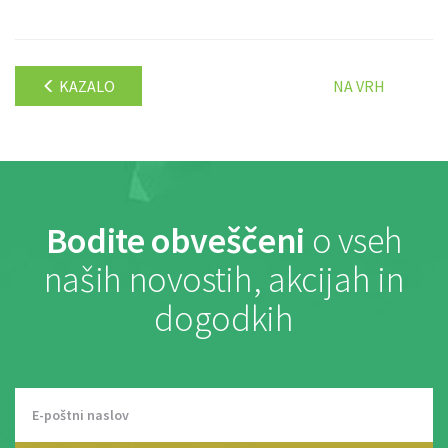
KAZALO
NA VRH
Bodite obveščeni
o vseh
naših novostih, akcijah in
dogodkih