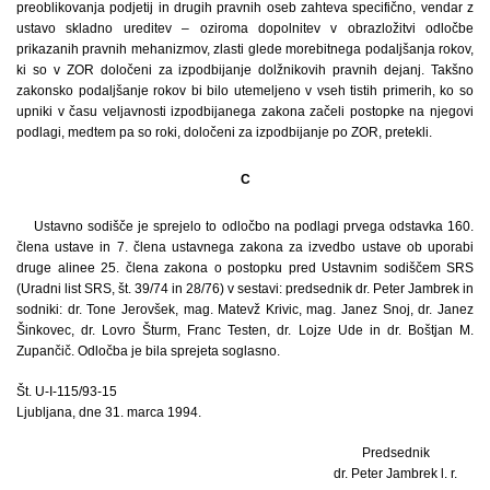
preoblikovanja podjetij in drugih pravnih oseb zahteva specifično, vendar z
ustavo skladno ureditev – oziroma dopolnitev v obrazložitvi odločbe
prikazanih pravnih mehanizmov, zlasti glede morebitnega podaljšanja rokov,
ki so v ZOR določeni za izpodbijanje dolžnikovih pravnih dejanj. Takšno
zakonsko podaljšanje rokov bi bilo utemeljeno v vseh tistih primerih, ko so
upniki v času veljavnosti izpodbijanega zakona začeli postopke na njegovi
podlagi, medtem pa so roki, določeni za izpodbijanje po ZOR, pretekli.
C
Ustavno sodišče je sprejelo to odločbo na podlagi prvega odstavka 160.
člena ustave in 7. člena ustavnega zakona za izvedbo ustave ob uporabi
druge alinee 25. člena zakona o postopku pred Ustavnim sodiščem SRS
(Uradni list SRS, št. 39/74 in 28/76) v sestavi: predsednik dr. Peter Jambrek in
sodniki: dr. Tone Jerovšek, mag. Matevž Krivic, mag. Janez Snoj, dr. Janez
Šinkovec, dr. Lovro Šturm, Franc Testen, dr. Lojze Ude in dr. Boštjan M.
Zupančič. Odločba je bila sprejeta soglasno.
Št. U-I-115/93-15
Ljubljana, dne 31. marca 1994.
Predsednik
dr. Peter Jambrek l. r.