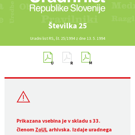
Številka 25
Uradni list RS, št. 25/1994 z dne 13. 5. 1994
Prikazana vsebina je v skladu s 33.
členom
ZoUL
arhivska. Izdaje uradnega