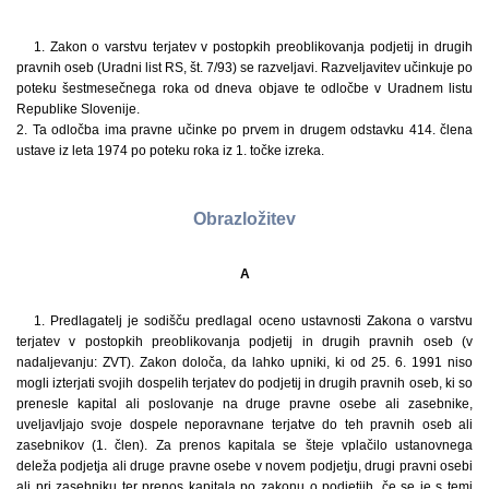
1. Zakon o varstvu terjatev v postopkih preoblikovanja podjetij in drugih
pravnih oseb (Uradni list RS, št. 7/93) se razveljavi. Razveljavitev učinkuje po
poteku šestmesečnega roka od dneva objave te odločbe v Uradnem listu
Republike Slovenije.
2. Ta odločba ima pravne učinke po prvem in drugem odstavku 414. člena
ustave iz leta 1974 po poteku roka iz 1. točke izreka.
Obrazložitev
A
1. Predlagatelj je sodišču predlagal oceno ustavnosti Zakona o varstvu
terjatev v postopkih preoblikovanja podjetij in drugih pravnih oseb (v
nadaljevanju: ZVT). Zakon določa, da lahko upniki, ki od 25. 6. 1991 niso
mogli izterjati svojih dospelih terjatev do podjetij in drugih pravnih oseb, ki so
prenesle kapital ali poslovanje na druge pravne osebe ali zasebnike,
uveljavljajo svoje dospele neporavnane terjatve do teh pravnih oseb ali
zasebnikov (1. člen). Za prenos kapitala se šteje vplačilo ustanovnega
deleža podjetja ali druge pravne osebe v novem podjetju, drugi pravni osebi
ali pri zasebniku ter prenos kapitala po zakonu o podjetjih, če se je s temi