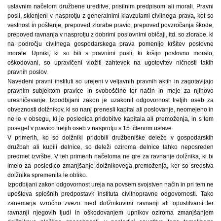
ustavnim načelom družbene ureditve, prisilnim predpisom ali morali. Pravni
posli, sklenjeni v nasprotju z generalnimi klavzulami civilnega prava, kot so
vestnost in poštenje, prepoved zlorabe pravic, prepoved povzročanja škode,
prepoved ravnanja v nasprotju z dobrimi poslovnimi običaji, itd. so zlorabe, ki
na področju civilnega gospodarskega prava pomenijo kršitev poslovne
morale. Upniki, ki so bili s pravnimi posli, ki kršijo poslovno moralo,
oškodovani, so upravičeni vložiti zahtevek na ugotovitev ničnosti takih
pravnih poslov.
Navedeni pravni instituti so urejeni v veljavnih pravnih aktih in zagotavljajo
pravnim subjektom pravice in svoboščine ter način in meje za njihovo
uresničevanje. Izpodbijani zakon je uzakonil odgovornost tretjih oseb za
obveznosti dolžnikov, ki so nanj prenesli kapital ali poslovanje, neomejeno in
ne le v obsegu, ki je posledica pridobitve kapitala ali premoženja, in s tem
posegel v pravico tretjih oseb v nasprotju s 15. členom ustave.
V primerih, ko so dolžniki pridobili družbeniške deleže v gospodarskih
družbah ali kupili delnice, so deleži oziroma delnice lahko neposreden
predmet izvršbe. V teh primerih načeloma ne gre za ravnanje dolžnika, ki bi
imelo za posledico zmanjšanje dolžnikovega premoženja, ker so sredstva
dolžnika spremenila le obliko.
Izpodbijani zakon odgovornost ureja na povsem svojstven način in pri tem ne
upošteva splošnih predpostavk instituta civilnopravne odgovornosti. Tako
zanemarja vzročno zvezo med dolžnikovimi ravnanji ali opustitvami ter
ravnanji njegovih ljudi in oškodovanjem upnikov oziroma zmanjšanjem