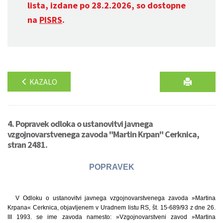
lista, izdane po 28.2.2026, so dostopne
na
PISRS
.
KAZALO
4. Popravek odloka o ustanovitvi javnega
vzgojnovarstvenega zavoda "Martin Krpan" Cerknica,
stran 2481.
POPRAVEK
V Odloku o ustanovitvi javnega vzgojnovarstvenega zavoda »Martina
Krpana« Cerknica, objavljenem v Uradnem listu RS, št. 15-689/93 z dne 26.
III 1993. se ime zavoda namesto: »Vzgojnovarstveni zavod »Martina