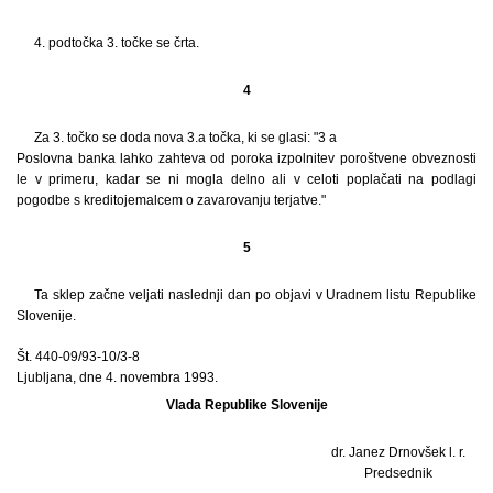
4. podtočka 3. točke se črta.
4
Za 3. točko se doda nova 3.a točka, ki se glasi: "3 a
Poslovna banka lahko zahteva od poroka izpolnitev poroštvene obveznosti
le v primeru, kadar se ni mogla delno ali v celoti poplačati na podlagi
pogodbe s kreditojemalcem o zavarovanju terjatve."
5
Ta sklep začne veljati naslednji dan po objavi v Uradnem listu Republike
Slovenije.
Št. 440-09/93-10/3-8
Ljubljana, dne 4. novembra 1993.
Vlada Republike Slovenije
dr. Janez Drnovšek l. r.
Predsednik