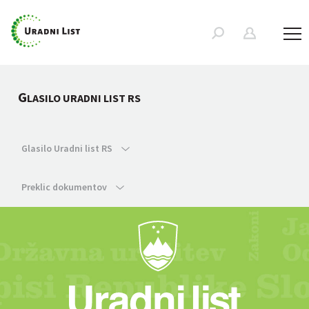
G
LASILO URADNI LIST RS
Glasilo Uradni list RS
Preklic dokumentov