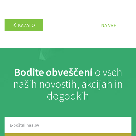
KAZALO
NA VRH
Bodite obveščeni
o vseh
naših novostih, akcijah in
dogodkih