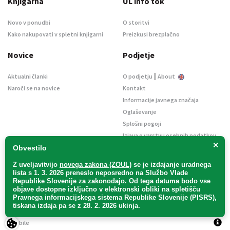
Knjigarna
UL info tok
Novo v ponudbi
O storitvi
Kako nakupovati v spletni knjigarni
Preizkusi brezplačno
Novice
Podjetje
|
Aktualni članki
O podjetju
About
Naroči se na novice
Kontakt
Informacije javnega značaja
Oglaševanje
Splošni pogoji
Izjava o varstvu osebnih podatkov
×
E-dražbe
Obvestilo
Z uveljavitvijo
novega zakona (ZOUL)
se je
izdajanje uradnega
lista s 1. 3. 2026 preneslo
neposredno
na Službo Vlade
Republike Slovenije za zakonodajo
. Od tega datuma bodo vse
objave dostopne izključno v elektronski obliki na spletišču
Pravnega informacijskega sistema Republike Slovenije (PISRS),
Uradni list d. o. o. – v likvidaciji / Vse pravice pridržane.
tiskana izdaja pa se z 28. 2. 2026 ukinja.
Pravna obvestila
/
Piškotki
/ Avtorji:
TriTim spletna agencija
v sodelovanju z
2Mobile