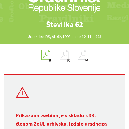
Številka 62
Uradni list RS, št. 62/1993 z dne 12. 11. 1993
Prikazana vsebina je v skladu s 33.
členom
ZoUL
arhivska. Izdaje uradnega