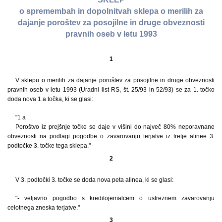
o spremembah in dopolnitvah sklepa o merilih za
dajanje poroštev za posojilne in druge obveznosti
pravnih oseb v letu 1993
1
V sklepu o merilih za dajanje poroštev za posojilne in druge obveznosti
pravnih oseb v letu 1993 (Uradni list RS, št. 25/93 in 52/93) se za 1. točko
doda nova 1.a točka, ki se glasi:
"1 a
Poroštvo iz prejšnje točke se daje v višini do največ 80% neporavnane
obveznosti na podlagi pogodbe o zavarovanju terjatve iz tretje alinee 3.
podtočke 3. točke tega sklepa."
2
V 3. podtočki 3. točke se doda nova peta alinea, ki se glasi:
"- veljavno pogodbo s kreditojemalcem o ustreznem zavarovanju
celotnega zneska terjatve."
3