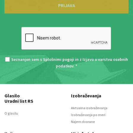
PRIJAVA
Seznanjen sem s
Splošnimi pogoji
in z
Izjavo o varstvu osebnih
podatkov
. *
Glasilo
Izobraževanja
Uradni list RS
Aktualna izobraževanja
O glasilu
Izobraževanja po meri
Najem dvorane