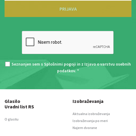
PRIJAVA
Seznanjen sem s
Splošnimi pogoji
in z
Izjavo o varstvu osebnih
podatkov
. *
Glasilo
Izobraževanja
Uradni list RS
Aktualna izobraževanja
O glasilu
Izobraževanja po meri
Najem dvorane