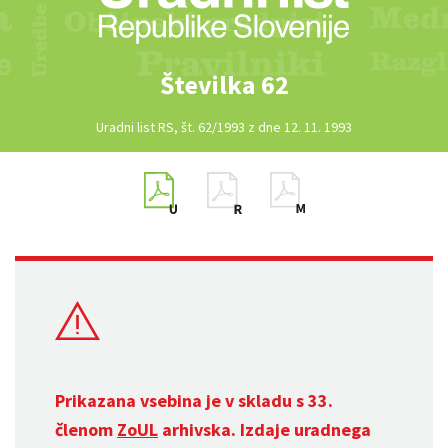
Številka 62
Uradni list RS, št. 62/1993 z dne 12. 11. 1993
Prikazana vsebina je v skladu s 33.
členom
ZoUL
arhivska. Izdaje uradnega