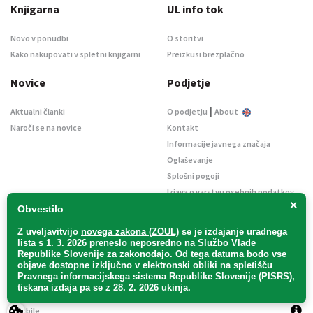
Knjigarna
UL info tok
Novo v ponudbi
O storitvi
Kako nakupovati v spletni knjigarni
Preizkusi brezplačno
Novice
Podjetje
|
Aktualni članki
O podjetju
About
Naroči se na novice
Kontakt
Informacije javnega značaja
Oglaševanje
Splošni pogoji
Izjava o varstvu osebnih podatkov
×
E-dražbe
Obvestilo
Z uveljavitvijo
novega zakona (ZOUL)
se je
izdajanje uradnega
lista s 1. 3. 2026 preneslo
neposredno
na Službo Vlade
Republike Slovenije za zakonodajo
. Od tega datuma bodo vse
objave dostopne izključno v elektronski obliki na spletišču
Pravnega informacijskega sistema Republike Slovenije (PISRS),
Uradni list d. o. o. – v likvidaciji / Vse pravice pridržane.
tiskana izdaja pa se z 28. 2. 2026 ukinja.
Pravna obvestila
/
Piškotki
/ Avtorji:
TriTim spletna agencija
v sodelovanju z
2Mobile