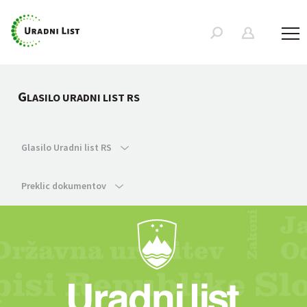
G
LASILO URADNI LIST RS
Glasilo Uradni list RS
Preklic dokumentov