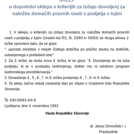
o dopolnitvi sklepa o kriterijih za izdajo dovoljenj za
naložbe domačih pravnih oseb v podjetja v tujini
1. V sklepu o kriterijih za izdajo dovoljenj za naložbe domačih pravnih
oseb v podjetja v tujini (Uradni list RS, št. 33/93 in 56/93) se druga alinea 2.
točke spremeni tako, da se glasi:
"- uporabi sredstva v mejah čistega dobička po plačilu davka na dobiček,
ustvarjenega v preteklem letu".
2. Za 3. točko se doda nova 4. točka, ki se glasi: "4. Dovoljenja se ne izda
podjetju, ki je v postopku lastninjenja, dokler mu ni odobren program
lastninskega preoblikovanja."
3. Dosedanje 4., 5., 6., 7. in 8. točka postanejo 6., 7., 8. in 9. točka.
4. Ta sklep začne veljati naslednji dan po objavi v Uradnem listu Republike
Slovenije.
Št. 430-09/93-4/4-8
Ljubljana, dne 4. novembra 1993.
Vlada Republike Slovenije
dr. Janez Drnovšek l. r.
Predsednik