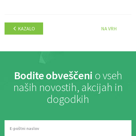
KAZALO
NA VRH
Bodite obveščeni
o vseh
naših novostih, akcijah in
dogodkih