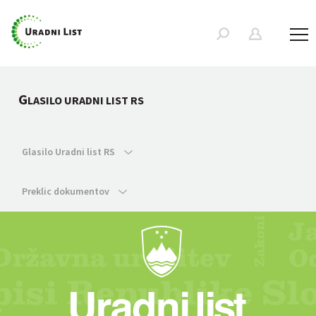
G
LASILO URADNI LIST RS
Glasilo Uradni list RS
Preklic dokumentov