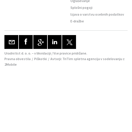
Oglaševanje
Splošni pogoji
Izjava o varstvu osebnih podatkov
E-dražbe
Uradni list d. o. o. – v likvidaciji / Vse pravice pridržane.
Pravna obvestila
/
Piškotki
/ Avtorji:
TriTim spletna agencija
v sodelovanju z
2Mobile