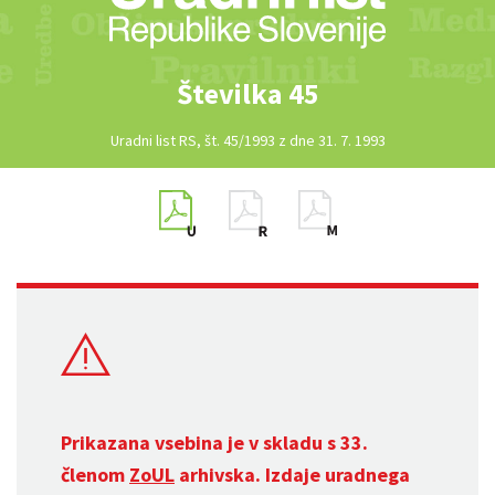
Številka 45
Uradni list RS, št. 45/1993 z dne 31. 7. 1993
Prikazana vsebina je v skladu s 33.
členom
ZoUL
arhivska. Izdaje uradnega