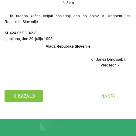
3. člen
Ta uredba začne veljati naslednji dan po objavi v Uradnem listu
Republike Slovenije.
Št. 424-05/93-3/2-8
Ljubljana, dne 29. julija 1993.
Vlada Republike Slovenije
dr. Janez Drnovšek l. r.
Predsednik
KAZALO
NA VRH