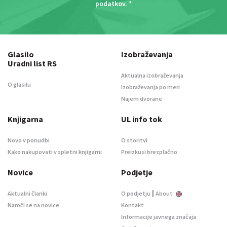
podatkov
. *
Glasilo
Izobraževanja
Uradni list RS
Aktualna izobraževanja
O glasilu
Izobraževanja po meri
Najem dvorane
Knjigarna
UL info tok
Novo v ponudbi
O storitvi
Kako nakupovati v spletni knjigarni
Preizkusi brezplačno
Novice
Podjetje
|
Aktualni članki
O podjetju
About
Naroči se na novice
Kontakt
Informacije javnega značaja