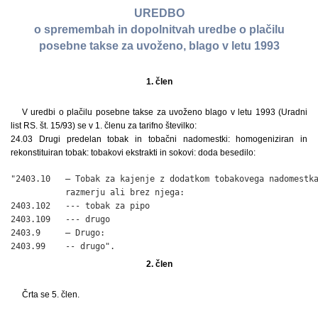
UREDBO
o spremembah in dopolnitvah uredbe o plačilu
posebne takse za uvoženo, blago v letu 1993
1. člen
V uredbi o plačilu posebne takse za uvoženo blago v letu 1993 (Uradni
list RS. št. 15/93) se v 1. členu za tarifno številko:
24.03 Drugi predelan tobak in tobačni nadomestki: homogeniziran in
rekonstituiran tobak: tobakovi ekstrakti in sokovi: doda besedilo:
"2403.10   – Tobak za kajenje z dodatkom tobakovega nadomestka
           razmerju ali brez njega:

2403.102   --- tobak za pipo

2403.109   --- drugo

2403.9     – Drugo:

2403.99    -- drugo".
2. člen
Črta se 5. člen.