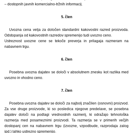
– dostopnih javnih komercialno-tržnih informacij.
5. člen
Uvozna cena velja za določen standardni kakovostni razred proizvoda.
Odstopanja od kakovostnih razredov spremenijo tudi uvozno ceno.
Ustreznost uvozne cene se tekoče preverja in prilagaja razmeram na
nabavnem trgu.
6. člen
Posebna uvozna dajatev se določi v absolutnem znesku kot razlika med
uvozno in vhodno ceno.
7. člen
Posebna uvozna dajatev se določi za najbolj značilen (osnovni) proizvod.
Za vse druge proizvode, ki so posledica njegove predelave, se posebna
dajatev določi na podlagi vrednostnih razmerij, ki odražajo tehnološka
razmerja med posameznimi proizvodi. Ta razmerja se v primerih večjih
dostopanj cen na nabavnem trgu (izvozne, vzpodbude, razprodaja zalog
ipd.) lahko ustrezno spremenijo.