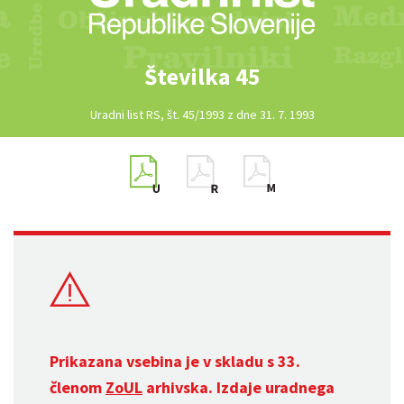
Številka 45
Uradni list RS, št. 45/1993 z dne 31. 7. 1993
Prikazana vsebina je v skladu s 33.
členom
ZoUL
arhivska. Izdaje uradnega