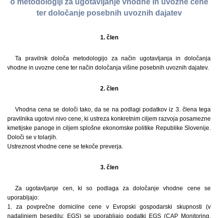
o metodologiji za ugotavljanje vhodne in uvozne cene
ter določanje posebnih uvoznih dajatev
1. člen
Ta pravilnik določa metodologijo za način ugotavljanja in določanja
vhodne in uvozne cene ter način določanja višine posebnih uvoznih dajatev.
2. člen
Vhodna cena se določi tako, da se na podlagi podatkov iz 3. člena tega
pravilnika ugotovi nivo cene, ki ustreza konkretnim ciljem razvoja posamezne
kmetijske panoge in ciljem splošne ekonomske politike Republike Slovenije.
Določi se v tolarjih.
Ustreznost vhodne cene se tekoče preverja.
3. člen
Za ugotavljanje cen, ki so podlaga za določanje vhodne cene se
uporabljajo:
1. za povprečne domicilne cene v Evropski gospodarski skupnosti (v
nadaljnjem besedilu: EGS) se uporabljajo podatki EGS (CAP Monitoring,