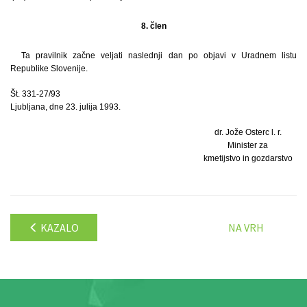
8. člen
Ta pravilnik začne veljati naslednji dan po objavi v Uradnem listu
Republike Slovenije.
Št. 331-27/93
Ljubljana, dne 23. julija 1993.
dr. Jože Osterc l. r.
Minister za
kmetijstvo in gozdarstvo
KAZALO
NA VRH