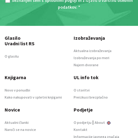
Seznanjen sem s
Splošnimi pogoji
in z
Izjavo o varstvu osebnih
podatkov
. *
Glasilo
Izobraževanja
Uradni list RS
Aktualna izobraževanja
O glasilu
Izobraževanja po meri
Najem dvorane
Knjigarna
UL info tok
Novo v ponudbi
O storitvi
Kako nakupovati v spletni knjigarni
Preizkusi brezplačno
Novice
Podjetje
|
Aktualni članki
O podjetju
About
Naroči se na novice
Kontakt
Informacije javnega značaja