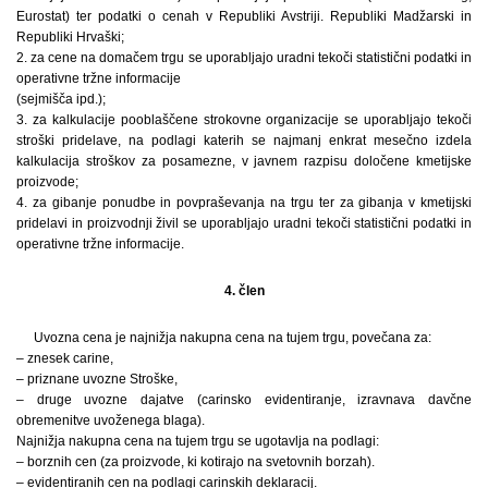
Eurostat) ter podatki o cenah v Republiki Avstriji. Republiki Madžarski in
Republiki Hrvaški;
2. za cene na domačem trgu se uporabljajo uradni tekoči statistični podatki in
operativne tržne informacije
(sejmišča ipd.);
3. za kalkulacije pooblaščene strokovne organizacije se uporabljajo tekoči
stroški pridelave, na podlagi katerih se najmanj enkrat mesečno izdela
kalkulacija stroškov za posamezne, v javnem razpisu določene kmetijske
proizvode;
4. za gibanje ponudbe in povpraševanja na trgu ter za gibanja v kmetijski
pridelavi in proizvodnji živil se uporabljajo uradni tekoči statistični podatki in
operativne tržne informacije.
4. člen
Uvozna cena je najnižja nakupna cena na tujem trgu, povečana za:
– znesek carine,
– priznane uvozne Stroške,
– druge uvozne dajatve (carinsko evidentiranje, izravnava davčne
obremenitve uvoženega blaga).
Najnižja nakupna cena na tujem trgu se ugotavlja na podlagi:
– borznih cen (za proizvode, ki kotirajo na svetovnih borzah).
– evidentiranih cen na podlagi carinskih deklaracij.