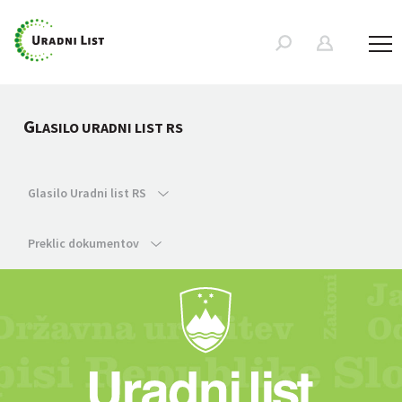
G
LASILO URADNI LIST RS
Glasilo Uradni list RS
Preklic dokumentov