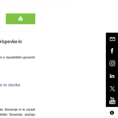
ispevke in
r o republiških upravnih
e in davke
e Slovenije in ki zaradi
like Slovenije, plačajo