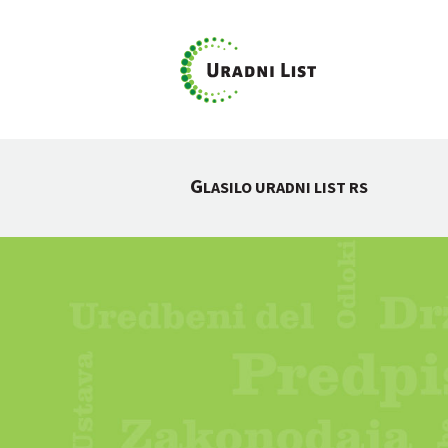
G
LASILO URADNI LIST RS