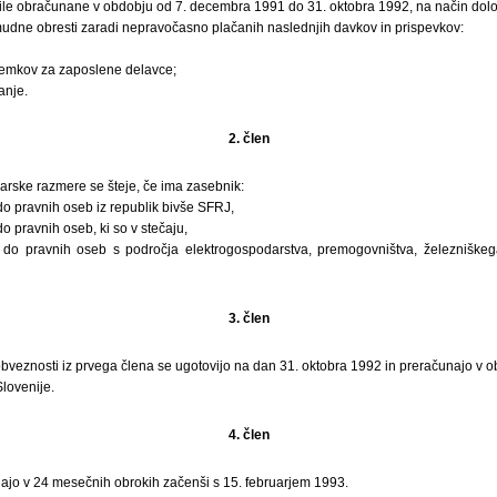
bile obračunane v obdobju od 7. decembra 1991 do 31. oktobra 1992, na način dol
dne obresti zaradi nepravočasno plačanih naslednjih davkov in prispevkov:
jemkov za zaposlene delavce;
anje.
2. člen
ske razmere se šteje, če ima zasebnik:
o pravnih oseb iz republik bivše SFRJ,
o pravnih oseb, ki so v stečaju,
 do pravnih oseb s področja elektrogospodarstva, premogovništva, železniškeg
3. člen
bveznosti iz prvega člena se ugotovijo na dan 31. oktobra 1992 in preračunajo v
lovenije.
4. člen
ajo v 24 mesečnih obrokih začenši s 15. februarjem 1993.