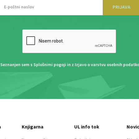
PRIJAVA
Seznanjen sem s
Splošnimi pogoji
in z
Izjavo o varstvu osebnih podatk
a
Knjigarna
UL info tok
Novi