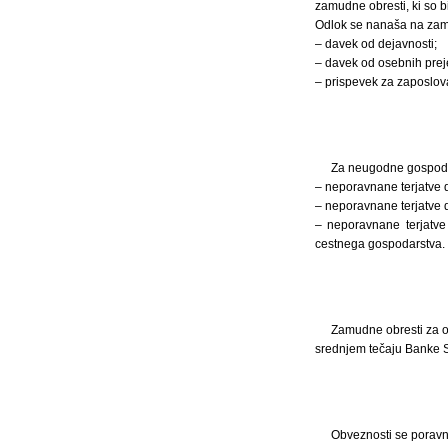
zamudne obresti, ki so 
Odlok se nanaša na zamu
– davek od dejavnosti;
– davek od osebnih pre
– prispevek za zaposlov
Za neugodne gospodar
– neporavnane terjatve d
– neporavnane terjatve d
– neporavnane terjatve
cestnega gospodarstva.
Zamudne obresti za o
srednjem tečaju Banke S
Obveznosti se poravn