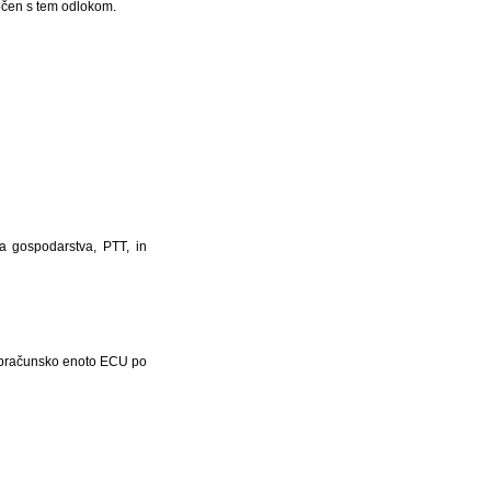
očen s tem odlokom.
a gospodarstva, PTT, in
 obračunsko enoto ECU po