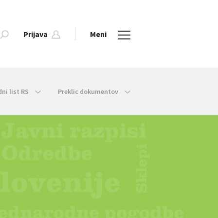
Prijava
Meni
dni list RS
Preklic dokumentov