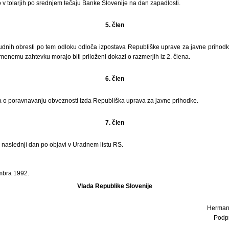
v tolarjih po srednjem tečaju Banke Slovenije na dan zapadlosti.
5. člen
nih obresti po tem odloku odloča izpostava Republiške uprave za javne prihod
enemu zahtevku morajo biti priloženi dokazi o razmerjih iz 2. člena.
6. člen
 o poravnavanju obveznosti izda Republiška uprava za javne prihodke.
7. člen
i naslednji dan po objavi v Uradnem listu RS.
mbra 1992.
Vlada Republike Slovenije
Herman R
Podp