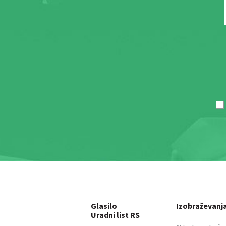
Glasilo
Izobraževanj
Uradni list RS