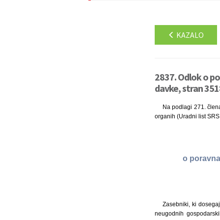
KAZALO
2837. Odlok o po
davke, stran 351
Na podlagi 271. člen
organih (Uradni list SRS
o poravna
Zasebniki, ki dosegaj
neugodnih gospodarskih