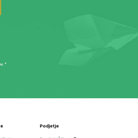
ov
. *
ce
Podjetje