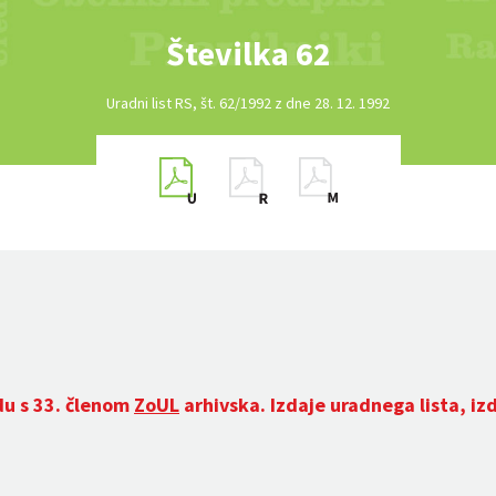
Številka 62
Uradni list RS, št. 62/1992 z dne 28. 12. 1992
du s 33. členom
ZoUL
arhivska. Izdaje uradnega lista, iz