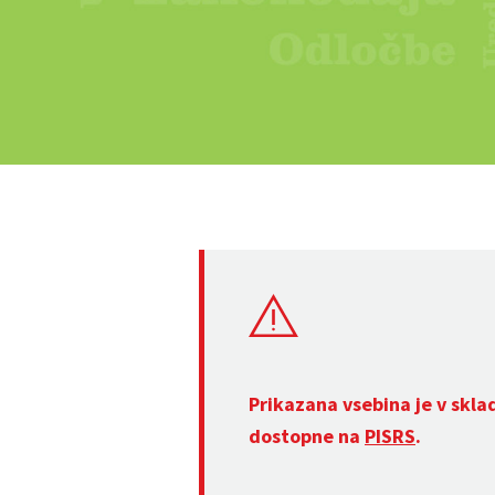
Prikazana vsebina je v skla
dostopne na
PISRS
.