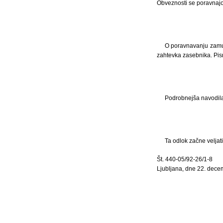
Obveznosti se poravnajo 
O poravnavanju zamud
zahtevka zasebnika. Pism
Podrobnejša navodila
Ta odlok začne veljat
Št. 440-05/92-26/1-8
Ljubljana, dne 22. dece