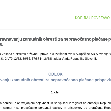
KOPIRAJ POVEZAVO
ravnavanju zamudnih obresti za nepravočasno plačane pr
8.
a Zakona o sistemu državne uprave in o Izvršnem svetu Skupščine SR Slovenije te
, št. 24/79,12/82, 39/85, 37/87 in 18/88) izdaja Vlada Republike Slovenije
ODLOK
vanju zamudnih obresti za nepravočasno plačane prispevk
1. člen
o dobiček z opravljanjem dejavnosti in so vpisani v register na območju Republik
 razmer niso pravočasno poravnali davkov in prispevkov do proračuna Repub