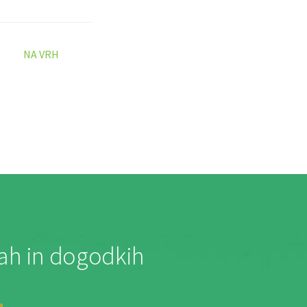
NA VRH
jah in dogodkih