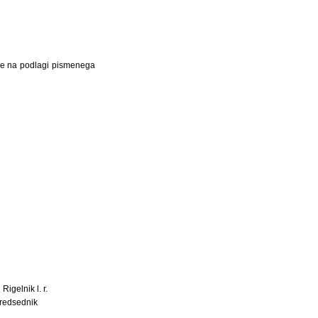
ke na podlagi pismenega
igelnik l. r.
redsednik