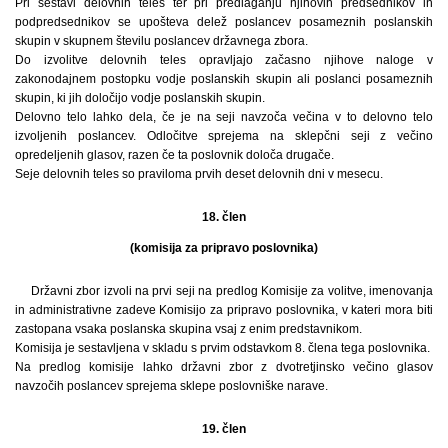
Pri sestavi delovnih teles ter pri predlaganju njihovih predsednikov in
podpredsednikov se upošteva delež poslancev posameznih poslanskih
skupin v skupnem številu poslancev državnega zbora.
Do izvolitve delovnih teles opravljajo začasno njihove naloge v
zakonodajnem postopku vodje poslanskih skupin ali poslanci posameznih
skupin, ki jih določijo vodje poslanskih skupin.
Delovno telo lahko dela, če je na seji navzoča večina v to delovno telo
izvoljenih poslancev. Odločitve sprejema na sklepčni seji z večino
opredeljenih glasov, razen če ta poslovnik določa drugače.
Seje delovnih teles so praviloma prvih deset delovnih dni v mesecu.
18. člen
(komisija za pripravo poslovnika)
Državni zbor izvoli na prvi seji na predlog Komisije za volitve, imenovanja
in administrativne zadeve Komisijo za pripravo poslovnika, v kateri mora biti
zastopana vsaka poslanska skupina vsaj z enim predstavnikom.
Komisija je sestavljena v skladu s prvim odstavkom 8. člena tega poslovnika.
Na predlog komisije lahko državni zbor z dvotretjinsko večino glasov
navzočih poslancev sprejema sklepe poslovniške narave.
19. člen