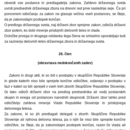
obvesti vse poslance in predlagatelja zakona. Zahtevo državnega sveta
uvrsti predsednik državnega zbora na dnevni red prve naslednje seje. Če pri
ponovnem odločanju za zakon ne glasuje večina vseh poslancev, se šteje,
da je zakonodajni postopek končan.
O predlogu državnega sveta, naj državni zbor sprejme zakon, odloča državni
zbor potem, ko dobi mnenje pristojnih delovnih teles in vlade.
Določbe prvega in drugega odstavka tega člena se smiselno uporabljajo tudi
za razmerja delovnih teles državnega zbora in državnega sveta.
28. člen
(obravnava nedokončanih zadev)
Zakoni in drugi akti, ki so bili v postopku v skupščini Republike Slovenije
in glede katerih niso bile sprejete končne odločitve, ostanejo v postopku v
fazi v kateri so bili sprejeti v vseh treh zborih Skupščine Republike Slovenije,
če tako odloči državni zbor na predlog predsednika ali vodij poslanskih
skupin in enega od poslancev narodnih skupnosti. Državni zbor lahko pred
odločitvijo zahteva mnenje Vlade Republike Slovenije in pristojnega
delovnega telesa.
Za zakone, ki so jih predlagali delegati v zborih Skupščine Republike
Slovenije ali njihova delovna telesa, pa o njih še niso bile sprejete končne
odločitve, se šteje, da je zakonodajni postopek končan, razen če vlada ali