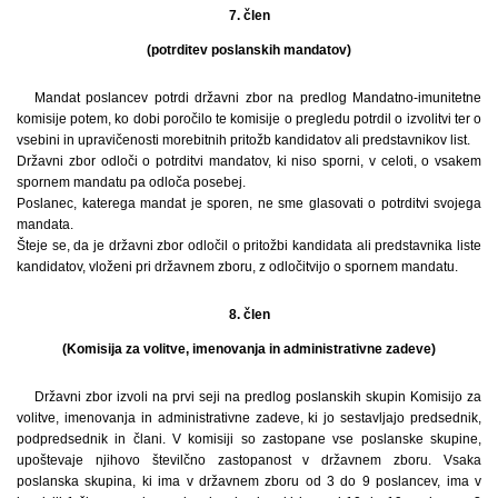
7. člen
(potrditev poslanskih mandatov)
Mandat poslancev potrdi državni zbor na predlog Mandatno-imunitetne
komisije potem, ko dobi poročilo te komisije o pregledu potrdil o izvolitvi ter o
vsebini in upravičenosti morebitnih pritožb kandidatov ali predstavnikov list.
Državni zbor odloči o potrditvi mandatov, ki niso sporni, v celoti, o vsakem
spornem mandatu pa odloča posebej.
Poslanec, katerega mandat je sporen, ne sme glasovati o potrditvi svojega
mandata.
Šteje se, da je državni zbor odločil o pritožbi kandidata ali predstavnika liste
kandidatov, vloženi pri državnem zboru, z odločitvijo o spornem mandatu.
8. člen
(Komisija za volitve, imenovanja in administrativne zadeve)
Državni zbor izvoli na prvi seji na predlog poslanskih skupin Komisijo za
volitve, imenovanja in administrativne zadeve, ki jo sestavljajo predsednik,
podpredsednik in člani. V komisiji so zastopane vse poslanske skupine,
upoštevaje njihovo številčno zastopanost v državnem zboru. Vsaka
poslanska skupina, ki ima v državnem zboru od 3 do 9 poslancev, ima v