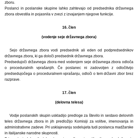
zboru.
Poslanci in poslanske skupine lahko zahtevajo od predsednika državnega
zbora obvestila in pojasnila v zvezi z izvajanjem njegove funkcije.
16. člen
(vodenje seje državnega zbora)
Sejo državnega zbora vodi predsednik ali eden od podpredsednikov
državnega zbora, ki ga določi predsednik državnega zbora.
Predsedujoči državnega zbora med vodenjem seje državnega zbora odloča
o proceduralnih vprašanjih. Če poslanec ni zadovoljen z odločitvijo
predsedujočega o proceduralnem vprašanju, odloči o tem državni zbor brez
razprave.
17. člen
(delovna telesa)
Vodje poslanskih skupin uskladijo predloge za število in sestavo delovnih
teles državnega zbora in jih predložijo Komisiji za volitve, imenovanja in
administrativne zadeve. Pri usklajevanju sodelujeta tudi poslanca madžarske
in italijanske narodne skupnosti.