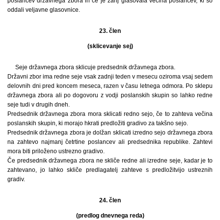
poslancev državnega zbora in če je zanj glasovala večina poslancev, ki so
oddali veljavne glasovnice.
23. člen
(sklicevanje sej)
Seje državnega zbora sklicuje predsednik državnega zbora.
Državni zbor ima redne seje vsak zadnji teden v mesecu oziroma vsaj sedem
delovnih dni pred koncem meseca, razen v času letnega odmora. Po sklepu
državnega zbora ali po dogovoru z vodji poslanskih skupin so lahko redne
seje tudi v drugih dneh.
Predsednik državnega zbora mora sklicati redno sejo, če to zahteva večina
poslanskih skupin, ki morajo hkrati predložiti gradivo za takšno sejo.
Predsednik državnega zbora je dolžan sklicati izredno sejo državnega zbora
na zahtevo najmanj četrtine poslancev ali predsednika republike. Zahtevi
mora biti priloženo ustrezno gradivo.
Če predsednik državnega zbora ne skliče redne ali izredne seje, kadar je to
zahtevano, jo lahko skliče predlagatelj zahteve s predložitvijo ustreznih
gradiv.
24. člen
(predlog dnevnega reda)