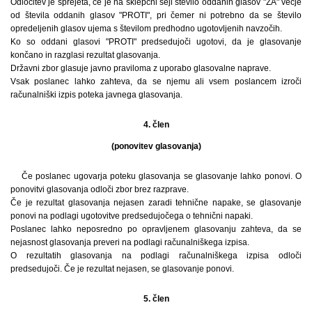
Odločitev je sprejeta, če je na sklepčni seji število oddanih glasov "ZA" večje
od števila oddanih glasov "PROTI", pri čemer ni potrebno da se število
opredeljenih glasov ujema s številom predhodno ugotovljenih navzočih.
Ko so oddani glasovi "PROTI" predsedujoči ugotovi, da je glasovanje
končano in razglasi rezultat glasovanja.
Državni zbor glasuje javno praviloma z uporabo glasovalne naprave.
Vsak poslanec lahko zahteva, da se njemu ali vsem poslancem izroči
računalniški izpis poteka javnega glasovanja.
4. člen
(ponovitev glasovanja)
Če poslanec ugovarja poteku glasovanja se glasovanje lahko ponovi. O
ponovitvi glasovanja odloči zbor brez razprave.
Če je rezultat glasovanja nejasen zaradi tehnične napake, se glasovanje
ponovi na podlagi ugotovitve predsedujočega o tehnični napaki.
Poslanec lahko neposredno po opravljenem glasovanju zahteva, da se
nejasnost glasovanja preveri na podlagi računalniškega izpisa.
O rezultatih glasovanja na podlagi računalniškega izpisa odloči
predsedujoči. Če je rezultat nejasen, se glasovanje ponovi.
5. člen