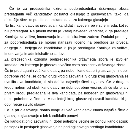
Če je za predsednika oziroma podpredsednika državnega zbora
predlaganih več kandidatov, poslanci glasujejo z glasovnicami tako, da
obkrožijo številko pred imenom kandidata, za katerega glasujejo.
Na listi kandidatov so predlagani kandidati navedeni po vrstnem redu, kot so
bili predlagani. Na prvem mestu je vselej naveden kandidat, ki ga predlaga
Komisija za volitve, imenovanja in administrativne zadeve. Dodatni predlogi
za podpredsednika se morajo nanašati ločeno na predloge za prvega,
drugega ali tretjega od kandidatov, ki jih je predlagala Komisija za volitve,
imenovanja in administrativne zadeve.
Za predsednika oziroma podpredsednika državnega zbora je izvoljen
kandidat, za katerega je glasovala večina vseh poslancev državnega zbora.
Če je predlaganih več kandidatov, pa noben kandidat pri glasovanju ni dobil
potrebne večine, se opravi drugi krog glasovanja. V drugi krog glasovanja se
uvrstita dva kandidata, ki sta dobila največje število glasov. Če v drugem
krogu noben od obeh kandidatov ne dobi potrebne večine, ali če sta bila v
prvem krogu predlagana le dva kandidata, pa nobeden pri glasovanju ni
dobil potrebne večine, se v naslednji krog glasovanja uvrsti kandidat, ki je
dobil večje število glasov.
Če je pri glasovanju dobilo dvoje ali več kandidatov enako najvišje število
glasov, se glasovanje o teh kandidatih ponovi.
Če kandidat pri glasovanju ni dobil potrebne večine se ponovi kandidacijski
postopek in postopek glasovanja na podlagi novega predloga kandidature.