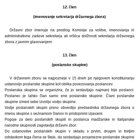
12. člen
(imenovanje sekretarja državnega zbora)
Državni zbor imenuje na predlog Komisije za volitve, imenovanja in
administrativne zadeve sekretarja ali vršilca dolžnosti sekretarja državnega
zbora z javnim glasovanjem.
13. člen
(poslanske skupine)
V državnem zboru se najpozneje v 15 dneh po njegovem konstituiranju
ustanovijo poslanske skupine kot oblika povezovanja poslancev.
Poslanska skupina se organizira, če jo sestavljajo najmanj trije poslanci.
Poslanec je lahko član samo ene poslanske skupine. Člani poslanske
skupine izmed sebe izvolijo vodjo skupine.
Vodje poslanskih skupin pisno obvestijo predsednika državnega zbora o
imenu skupine s seznamom članov in pristopnimi izjavami.
Pogoje za delo poslanskih skupili in poslanca madžarske in italijanske
narodne skupnosti zagotavlja državni zbor.
Do ustanovitve poslanskih skupin v skladu s prvim, drugim in tretjim
odstavkom tega člena se šteje, da sestavljajo posamezne poslanske skupine