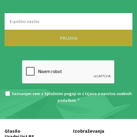
PRIJAVA
Seznanjen sem s
Splošnimi pogoji
in z
Izjavo o varstvu osebnih
podatkov
. *
Glasilo
Izobraževanja
Uradni list RS