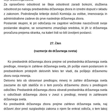
Za opravičeno odsotnost se šteje odsotnost zaradi bolezni, službena
odsotnost po nalogu predsednika državnega zbora in izredni dopust v skladu
z zakonom. Podrobnejše kriterije določi Komisija za volitve, imenovanja in
administrativne zadeve do prve naslednje državnega zbora.
Poslanski skupini, ki pri odločanju ne zagotovi večinske navzočnosti svoje
poslanske skupine, se sorazmerno zmanjšajo sredstva, ki jih iz državnega
proračuna prejema stranka, na kateri listi so bili izvoljeni poslanci.
27. člen
(razmerje do državnega sveta)
Ko predsednik državnega zbora prejme od predsednika državnega sveta
predloge, mnenja in zahteve državnega sveta, jih pošlje vsem poslancem in
predsednikom pristojnih delovnih teles ter vladi, da pošljejo državnemu
zboru svoja mnenja.
Delovno telo ob obravnavi predlogov, mnenj in zahtev državnega sveta
zavzame do njih stališče in o tem poroča državnemu zboru s predlogom
odločitev. Predsednik državnega zbora obvesti predsednika državnega sveta
o odločitvah državnega zbora v zvezi s predlogi, mnenji in zahtevami
državnega sveta.
Ko predsednik državnega zbora prejme zahtevo državnega sveta, naj
državni zbor pred razglasitvijo zakona o njem še enkrat odloča, o tem takoj