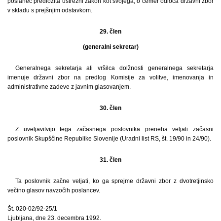
poslanec predložita ustrezni zakon kot svojega, o čemer odloča državni zbor
v skladu s prejšnjim odstavkom.
29. člen
(generalni sekretar)
Generalnega sekretarja ali vršilca dolžnosti generalnega sekretarja
imenuje državni zbor na predlog Komisije za volitve, imenovanja in
administrativne zadeve z javnim glasovanjem.
30. člen
Z uveljavitvijo tega začasnega poslovnika preneha veljati začasni
poslovnik Skupščine Republike Slovenije (Uradni list RS, št. 19/90 in 24/90).
31. člen
Ta poslovnik začne veljati, ko ga sprejme državni zbor z dvotretjinsko
večino glasov navzočih poslancev.
Št. 020-02/92-25/1
Ljubljana, dne 23. decembra 1992.