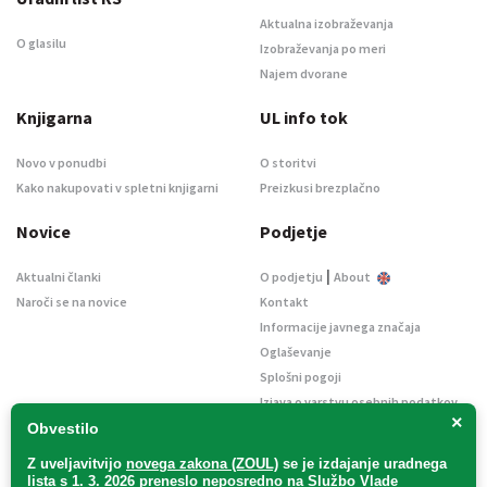
Aktualna izobraževanja
O glasilu
Izobraževanja po meri
Najem dvorane
Knjigarna
UL info tok
Novo v ponudbi
O storitvi
Kako nakupovati v spletni knjigarni
Preizkusi brezplačno
Novice
Podjetje
|
Aktualni članki
O podjetju
About
Naroči se na novice
Kontakt
Informacije javnega značaja
Oglaševanje
Splošni pogoji
Izjava o varstvu osebnih podatkov
×
E-dražbe
Obvestilo
Z uveljavitvijo
novega zakona (ZOUL)
se je
izdajanje uradnega
lista s 1. 3. 2026 preneslo
neposredno
na Službo Vlade