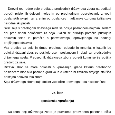
Dnevni red redne seje predlaga predsednik državnega zbora na podlagi
poročil pristojnih delovnih teles in po predhodnem posvetovanju z vodji
poslanskih skupin ter z enim od poslancev madžarske oziroma italijanske
narodne skupnosti.
Sklic seje s predlogom dnevnega reda se pošlje poslancem najmanj sedem
dni pred dnem določenim za sejo. Sklicu se priložijo poročila pristojnih
delovnih teles in poročilo s posvetovanja, opravljenega na podlagi
prejšnjega odstavka.
Vsa gradiva za seje in druge predloge, pobude in mnenja, o katerih bo
odločal državni zbor, se pošljejo vsem poslancem in vladi ter predsedniku
državnega sveta. Predsednik državnega zbora odredi komu se še pošilja
gradivo za seje.
Državni zbor ne more odločati o vprašanjih, glede katerih predhodno
poslancem niso bila poslana gradiva in o katerih ni zavzelo svojega stališča
pristojno delovno telo zbora.
Seja državnega zbora traja dokler vse točke dnevnega reda niso končane.
25. člen
(poslanska vprašanja)
Na redni seji državnega zbora je praviloma predvidena posebna točka