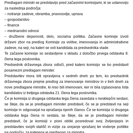
Predlagani ministri se predstavijo pred začasnimi komisijami, ki se ustanovijo
za naslednja področja:
– notranje zadeve, obramba, pravosodje, uprava
– gospodarstvo
– finance
– mednarodni odnosi
– družbene dejavnosti, delo, socialna politika. Začasne komisije izvoli
državni zbor na predlog Komisije za volitve, imenovanja in administrativne
zadeve, na seji, na kateri se voli kandidata za predsednika vlade.
Te začasne komisije so sestavljene v skladu z določbo prvega odstavka 8.
člena tega poslovnika.
Predsednik državnega zbora odloči, pred katero komisijo se bo predstavil
posamezni predlagani minister.
Predstavitev mora biti opravljena v sedmih dneh po tem, ko predsednik
državnega zbora prejme predlog za imenovanje ministrov in v treh dneh za
nove predlagane ministre, ki niso bili imenovani, ker ni bila izglasovana lista
kandidatov iz tretjega odstavka 21. člena tega poslovnika.
Če je komisija iz drugega odstavka tega člena zasedala v nesklepčni sestavi,
se šteje, da se je predlagani minister predstavil, če se je predstavil na seji
komisije in odgovarjal na vprašanja njenih članov. Če se komisija iz drugega
odstavka tega člena ni sestala, se šteje, da se je predlagani minister
predstavil, če je komisiji v pisni obliki posredoval svoj življenjepis in
predstavitev svojih stališč in vizije za urejanje vprašanj ter vodenje politike
na področju, za katerega je predlagan za ministra.