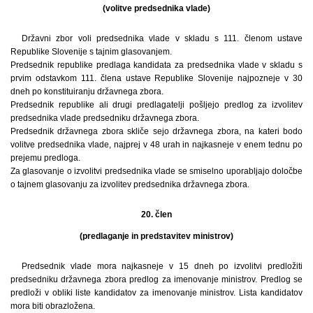
(volitve predsednika vlade)
Državni zbor voli predsednika vlade v skladu s 111. členom ustave
Republike Slovenije s tajnim glasovanjem.
Predsednik republike predlaga kandidata za predsednika vlade v skladu s
prvim odstavkom 111. člena ustave Republike Slovenije najpozneje v 30
dneh po konstituiranju državnega zbora.
Predsednik republike ali drugi predlagatelji pošljejo predlog za izvolitev
predsednika vlade predsedniku državnega zbora.
Predsednik državnega zbora skliče sejo državnega zbora, na kateri bodo
volitve predsednika vlade, najprej v 48 urah in najkasneje v enem tednu po
prejemu predloga.
Za glasovanje o izvolitvi predsednika vlade se smiselno uporabljajo določbe
o tajnem glasovanju za izvolitev predsednika državnega zbora.
20. člen
(predlaganje in predstavitev ministrov)
Predsednik vlade mora najkasneje v 15 dneh po izvolitvi predložiti
predsedniku državnega zbora predlog za imenovanje ministrov. Predlog se
predloži v obliki liste kandidatov za imenovanje ministrov. Lista kandidatov
mora biti obrazložena.