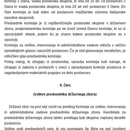
komisiji 1 člana, vsaka poslanska skupina, ki ima od 10 do 19 poslancev 2
člana in vsaka poslanska skupina, ki ima 20 ali več poslancev 3 člane. En
član komisije je tudi eden od poslancev madžarske oziroma italijanske
narodne skupnosti.
Predsednik komisije je iz najštevilčnejše poslanske skupine v državnem
zboru, podpredsednika komisije pa se izvoli izmed članov komisije, ki so iz
opozicijskih strank, potem ko je znano katere poslanske skupine so v
opoziciji.
Komisija za volitve, imenovanja in administrativne zadeve odloča z večino
opredeljenih glasov navzočih poslancev. Če je izid glasovanja neodločen, je
odločilen glas predsednika komisije.
Poleg nalog, ki izhajajo iz poslovnika, opravlja komisija tudi naloge, ki
izhajajo iz zakona o poslancih v zvezi z opravljanjem funkcije poslanca in
zagotavljanjem materialnih pogojev za delo poslancev.
9. člen
(volitve predsednika državnega zbora)
Državni zbor na prvi seji izvoli na predlog Komisije za volitve, imenovanja
in administrativne zadeve predsednika državnega zbora. Kandidata za
predsednika državnega zbora lahko predlaga tudi skupina najmanj desetih
poslancev.
Volitve vodi predsedujoči seje, ki mu pomagajo še štirje na seji izvoljeni