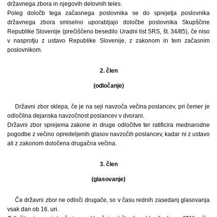
državnega zbora in njegovih delovnih teles.
Poleg določb tega začasnega poslovnika se do sprejetja poslovnika
državnega zbora smiselno uporabljajo določbe poslovnika Skupščine
Republike Slovenije (prečiščeno besedilo Uradni list SRS, št. 34/85), če niso
v nasprotju z ustavo Republike Slovenije, z zakonom in tem začasnim
poslovnikom.
2. člen
(odločanje)
Državni zbor sklepa, če je na seji navzoča večina poslancev, pri čemer je
odločilna dejanska navzočnost poslancev v dvorani.
Državni zbor sprejema zakone in druge odločitve ter ratificira mednarodne
pogodbe z večino opredeljenih glasov navzočih poslancev, kadar ni z ustavo
ali z zakonom določena drugačna večina.
3. člen
(glasovanje)
Če državni zbor ne odloči drugače, so v času rednih zasedanj glasovanja
vsak dan ob 16. uri.