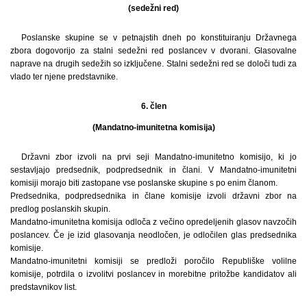
(sedežni red)
Poslanske skupine se v petnajstih dneh po konstituiranju Državnega
zbora dogovorijo za stalni sedežni red poslancev v dvorani. Glasovalne
naprave na drugih sedežih so izključene. Stalni sedežni red se določi tudi za
vlado ter njene predstavnike.
6. člen
(Mandatno-imunitetna komisija)
Državni zbor izvoli na prvi seji Mandatno-imunitetno komisijo, ki jo
sestavljajo predsednik, podpredsednik in člani. V Mandatno-imunitetni
komisiji morajo biti zastopane vse poslanske skupine s po enim članom.
Predsednika, podpredsednika in člane komisije izvoli državni zbor na
predlog poslanskih skupin.
Mandatno-imunitetna komisija odloča z večino opredeljenih glasov navzočih
poslancev. Če je izid glasovanja neodločen, je odločilen glas predsednika
komisije.
Mandatno-imunitetni komisiji se predloži poročilo Republiške volilne
komisije, potrdila o izvolitvi poslancev in morebitne pritožbe kandidatov ali
predstavnikov list.