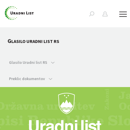
G
LASILO URADNI LIST RS
Glasilo Uradni list RS
Preklic dokumentov