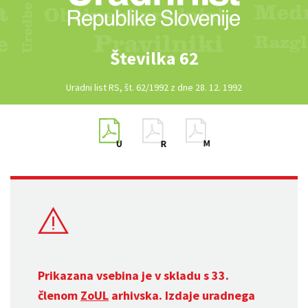
Številka 62
Uradni list RS, št. 62/1992 z dne 28. 12. 1992
Prikazana vsebina je v skladu s 33.
členom
ZoUL
arhivska. Izdaje uradnega