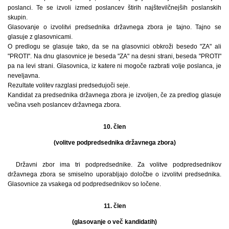
poslanci. Te se izvoli izmed poslancev štirih najštevilčnejših poslanskih
skupin.
Glasovanje o izvolitvi predsednika državnega zbora je tajno. Tajno se
glasuje z glasovnicami.
O predlogu se glasuje tako, da se na glasovnici obkroži besedo "ZA" ali
"PROTI". Na dnu glasovnice je beseda "ZA" na desni strani, beseda "PROTI"
pa na levi strani. Glasovnica, iz katere ni mogoče razbrati volje poslanca, je
neveljavna.
Rezultate volitev razglasi predsedujoči seje.
Kandidat za predsednika državnega zbora je izvoljen, če za predlog glasuje
večina vseh poslancev državnega zbora.
10. člen
(volitve podpredsednika državnega zbora)
Državni zbor ima tri podpredsednike. Za volitve podpredsednikov
državnega zbora se smiselno uporabljajo določbe o izvolitvi predsednika.
Glasovnice za vsakega od podpredsednikov so ločene.
11. člen
(glasovanje o več kandidatih)