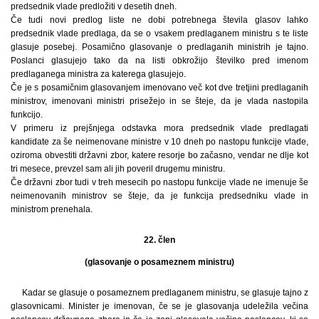
predsednik vlade predložiti v desetih dneh.
Če tudi novi predlog liste ne dobi potrebnega števila glasov lahko
predsednik vlade predlaga, da se o vsakem predlaganem ministru s te liste
glasuje posebej. Posamično glasovanje o predlaganih ministrih je tajno.
Poslanci glasujejo tako da na listi obkrožijo številko pred imenom
predlaganega ministra za katerega glasujejo.
Če je s posamičnim glasovanjem imenovano več kot dve tretjini predlaganih
ministrov, imenovani ministri prisežejo in se šteje, da je vlada nastopila
funkcijo.
V primeru iz prejšnjega odstavka mora predsednik vlade predlagati
kandidate za še neimenovane ministre v 10 dneh po nastopu funkcije vlade,
oziroma obvestiti državni zbor, katere resorje bo začasno, vendar ne dlje kot
tri mesece, prevzel sam ali jih poveril drugemu ministru.
Če državni zbor tudi v treh mesecih po nastopu funkcije vlade ne imenuje še
neimenovanih ministrov se šteje, da je funkcija predsedniku vlade in
ministrom prenehala.
22. člen
(glasovanje o posameznem ministru)
Kadar se glasuje o posameznem predlaganem ministru, se glasuje tajno z
glasovnicami. Minister je imenovan, če se je glasovanja udeležila večina