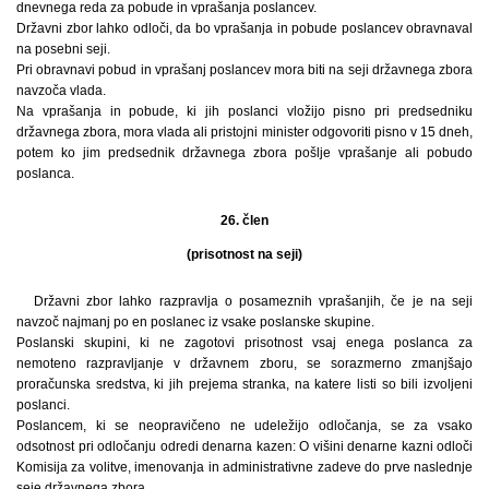
dnevnega reda za pobude in vprašanja poslancev.
Državni zbor lahko odloči, da bo vprašanja in pobude poslancev obravnaval
na posebni seji.
Pri obravnavi pobud in vprašanj poslancev mora biti na seji državnega zbora
navzoča vlada.
Na vprašanja in pobude, ki jih poslanci vložijo pisno pri predsedniku
državnega zbora, mora vlada ali pristojni minister odgovoriti pisno v 15 dneh,
potem ko jim predsednik državnega zbora pošlje vprašanje ali pobudo
poslanca.
26. člen
(prisotnost na seji)
Državni zbor lahko razpravlja o posameznih vprašanjih, če je na seji
navzoč najmanj po en poslanec iz vsake poslanske skupine.
Poslanski skupini, ki ne zagotovi prisotnost vsaj enega poslanca za
nemoteno razpravljanje v državnem zboru, se sorazmerno zmanjšajo
proračunska sredstva, ki jih prejema stranka, na katere listi so bili izvoljeni
poslanci.
Poslancem, ki se neopravičeno ne udeležijo odločanja, se za vsako
odsotnost pri odločanju odredi denarna kazen: O višini denarne kazni odloči
Komisija za volitve, imenovanja in administrativne zadeve do prve naslednje
seje državnega zbora.