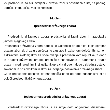
vsi poslanci, ki so bili izvoljeni v državni zbor s posameznih list, na podlagi
poročila Republiške volilne komisije.
14. člen
(predsednik državnega zbora)
Predsednik državnega zbora predstavlja državni zbor in zagotavlja
javnost njegovega dela.
Predsednik državnega zbora podpisuje zakone in druge akte, ki jih sprejme
državni zbor; skrbi za uresničevanje z ustavo in zakonom določenih razmerij
z državnim svetom; skrbi za sodelovanje s predsednikom republike, z vlado
in drugimi državnimi organi; uresničuje sodelovanje s parlamenti drugih
držav in mednarodnimi institucijami; opravlja druge naloge v skladu z ustavo,
zakonom in poslovnikom in skrbi za izvajanje poslovnika državnega zbora.
Če je predsednik odsoten, ga nadomešča eden od podpredsednikov, ki ga
določi predsednik državnega zbora.
15. člen
(odgovornost predsednika državnega zbora)
Predsednik državnega zbora je za svoje delo odgovoren državnemu