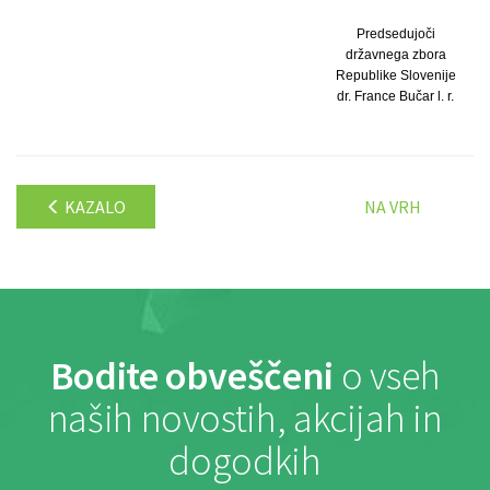
Predsedujoči
državnega zbora
Republike Slovenije
dr. France Bučar l. r.
KAZALO
NA VRH
Bodite obveščeni
o vseh
naših novostih, akcijah in
dogodkih