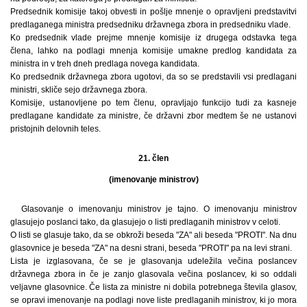
Predsednik komisije takoj obvesti in pošlje mnenje o opravljeni predstavitvi
predlaganega ministra predsedniku državnega zbora in predsedniku vlade.
Ko predsednik vlade prejme mnenje komisije iz drugega odstavka tega
člena, lahko na podlagi mnenja komisije umakne predlog kandidata za
ministra in v treh dneh predlaga novega kandidata.
Ko predsednik državnega zbora ugotovi, da so se predstavili vsi predlagani
ministri, skliče sejo državnega zbora.
Komisije, ustanovljene po tem členu, opravljajo funkcijo tudi za kasneje
predlagane kandidate za ministre, če državni zbor medtem še ne ustanovi
pristojnih delovnih teles.
21. člen
(imenovanje ministrov)
Glasovanje o imenovanju ministrov je tajno. O imenovanju ministrov
glasujejo poslanci tako, da glasujejo o listi predlaganih ministrov v celoti.
O listi se glasuje tako, da se obkroži beseda "ZA" ali beseda "PROTI". Na dnu
glasovnice je beseda "ZA" na desni strani, beseda "PROTI" pa na levi strani.
Lista je izglasovana, če se je glasovanja udeležila večina poslancev
državnega zbora in če je zanjo glasovala večina poslancev, ki so oddali
veljavne glasovnice. Če lista za ministre ni dobila potrebnega števila glasov,
se opravi imenovanje na podlagi nove liste predlaganih ministrov, ki jo mora