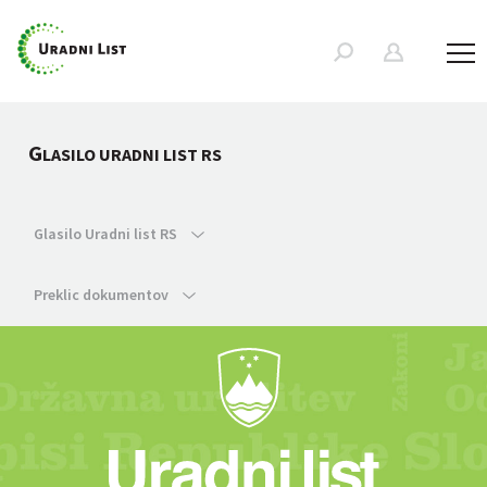
G
LASILO URADNI LIST RS
Glasilo Uradni list RS
Preklic dokumentov