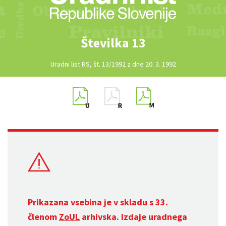
Številka 13
Uradni list RS, št. 13/1992 z dne 20. 3. 1992
Prikazana vsebina je v skladu s 33.
členom
ZoUL
arhivska. Izdaje uradnega