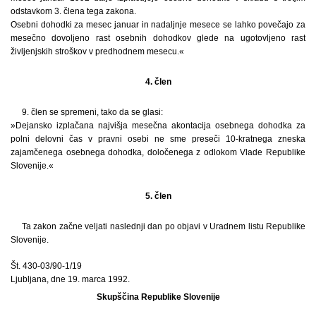
odstavkom 3. člena tega zakona.
Osebni dohodki za mesec januar in nadaljnje mesece se lahko povečajo za
mesečno dovoljeno rast osebnih dohodkov glede na ugotovljeno rast
življenjskih stroškov v predhodnem mesecu.«
4. člen
9. člen se spremeni, tako da se glasi:
»Dejansko izplačana najvišja mesečna akontacija osebnega dohodka za
polni delovni čas v pravni osebi ne sme preseči 10-kratnega zneska
zajamčenega osebnega dohodka, določenega z odlokom Vlade Republike
Slovenije.«
5. člen
Ta zakon začne veljati naslednji dan po objavi v Uradnem listu Republike
Slovenije.
Št. 430-03/90-1/19
Ljubljana, dne 19. marca 1992.
Skupščina Republike Slovenije