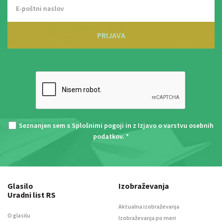
PRIJAVA
Seznanjen sem s
Splošnimi pogoji
in z
Izjavo o varstvu osebnih
podatkov
. *
Glasilo
Izobraževanja
Uradni list RS
Aktualna izobraževanja
O glasilu
Izobraževanja po meri