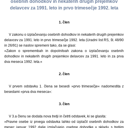
osebnih dohodkov in nekaterih drugih prejemkov
delavcev za 1991. leto in prvo trimesečje 1992. leta
1. člen
V zakonu o izplačevanju osebnih dohodkov in nekaterih drugih prejemkov
delavcev za 1991. leto in prvo trimesečje 1992. leta (Uradni list RS, št. 48/90
in 26/91) se naslov spremeni tako, da se glasi:
»Zakon o spremembah in dopolnitvah zakona o izplačevanju osebnih
dohodkov in nekaterih drugih prejemkov delavcev za 1991. leto in za prva
dva meseca 1992. leta.«
2. člen
V prvem odstavku 1. člena se besedi »prvo trimesečje« nadomestita z
besedami »prva dva meseca«:
3. člen
V 3.a členu se dodata nova tretji in četrti odstavek, ki se glasita:
»Pravne osebe iz prvega odstavka lahko od izplačil osebnih dohodkov za
mesec januar 1992 dalje izplačujejo osebne dohodke v skladu s tretjim