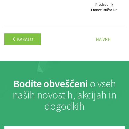
Predsednik
France Bučar l. r.
KAZALO
NA VRH
Bodite obveščeni
o vseh
naših novostih, akcijah in
dogodkih