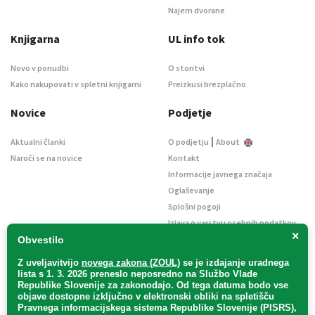
Najem dvorane
Knjigarna
UL info tok
Novo v ponudbi
O storitvi
Kako nakupovati v spletni knjigarni
Preizkusi brezplačno
Novice
Podjetje
|
Aktualni članki
O podjetju
About
Naroči se na novice
Kontakt
Informacije javnega značaja
Oglaševanje
Splošni pogoji
Izjava o varstvu osebnih podatkov
×
E-dražbe
Obvestilo
Z uveljavitvijo
novega zakona (ZOUL)
se je
izdajanje uradnega
lista s 1. 3. 2026 preneslo
neposredno
na Službo Vlade
Republike Slovenije za zakonodajo
. Od tega datuma bodo vse
objave dostopne izključno v elektronski obliki na spletišču
Pravnega informacijskega sistema Republike Slovenije (PISRS),