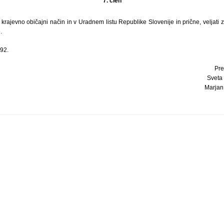
7. člen
 krajevno običajni način in v Uradnem listu Republike Slovenije in prične, veljati
.
92.
Pre
Sveta
Marjan 