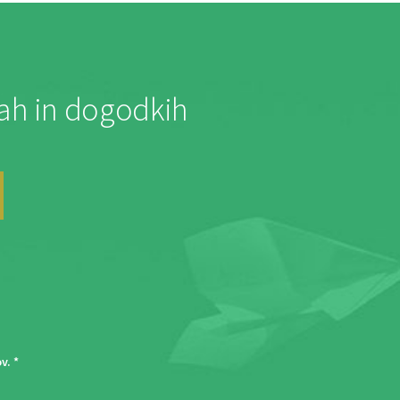
jah in dogodkih
ov
. *