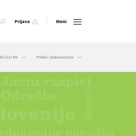
Prijava
Meni
dni list RS
Preklic dokumentov