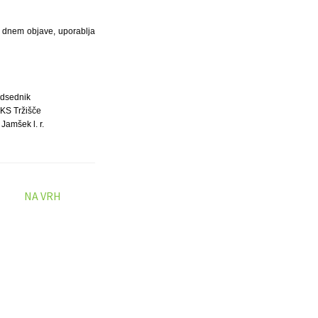
 z dnem objave, uporablja
dsednik
 KS Tržišče
Jamšek l. r.
NA VRH