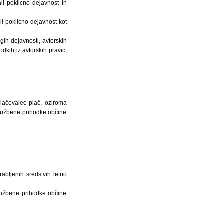
ali poklicno dejavnost in
i poklicno dejavnost kot
gih dejavnosti, avtorskih
dkih iz avtorskih pravic,
lačevalec plač, oziroma
ružbene prihodke občine
abljenih sredstvih letno
ružbene prihodke občine