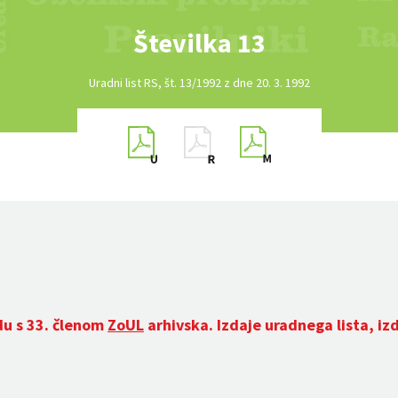
Številka 13
Uradni list RS, št. 13/1992 z dne 20. 3. 1992
du s 33. členom
ZoUL
arhivska. Izdaje uradnega lista, iz