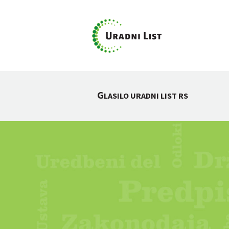
G
LASILO URADNI LIST RS