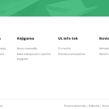
a
Knjigarna
UL info tok
Novi
vanja
Novo v ponudbi
O storitvi
Aktualn
meri
Kako nakupovati v spletni
Preizkusi brezplačno
Naroči 
knjigarni
ne.
Pravna obvestila
/
Piškotki
/ Avtor