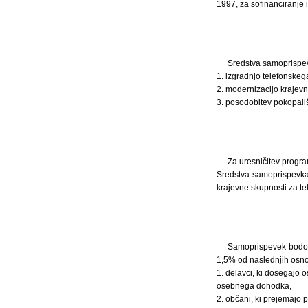
1997, za sofinanciranje 
Sredstva samoprispev
1. izgradnjo telefonskeg
2. modernizacijo krajevn
3. posodobitev pokopališč
Za uresničitev progr
Sredstva samoprispevka
krajevne skupnosti za te
Samoprispevek bodo p
1,5% od naslednjih osno
1. delavci, ki dosegajo
osebnega dohodka,
2. občani, ki prejemajo 