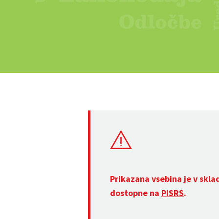
Prikazana vsebina je v skla
dostopne na
PISRS
.