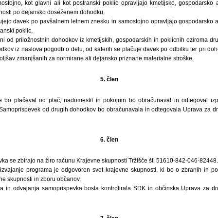
mostojno, kot glavni ali kot postranski poklic opravljajo kmetijsko, gospodarsko 
vnosti po dejansko doseženem dohodku,
lačujejo davek po pavšalnem letnem znesku in samostojno opravljajo gospodarsko al
ranski poklic,
ani od priložnostnih dohodkov iz kmetijskih, gospodarskih in poklicnih oziroma dru
dkov iz naslova pogodb o delu, od katerih se plačuje davek po odbitku ter pri doho
boljšav zmanjšanih za normirane ali dejansko priznane materialne stroške.
5. člen
 bo plačeval od plač, nadomestil in pokojnin bo obračunaval in odtegoval izp
. Samoprispevek od drugih dohodkov bo obračunavala in odtegovala Uprava za d
6. člen
ka se zbirajo na žiro računu Krajevne skupnosti Tržišče št. 51610-842-046-82448.
 izvajanje programa je odgovoren svet krajevne skupnosti, ki bo o zbranih in por
ne skupnosti in zboru občanov.
ja in odvajanja samoprispevka bosta kontrolirala SDK in občinska Uprava za d