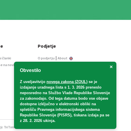
ce
Podjetje
|
i članki
O podjetju
About
se na novice
Kontakt
×
Obvestilo
Informacije javnega
značaja
Z uveljavitvijo
novega zakona (ZOUL)
se je
Oglaševanje
izdajanje uradnega lista s 1. 3. 2026 preneslo
Splošni pogoji
neposredno
na Službo Vlade Republike Slovenije
Izjava o varstvu osebnih
za zakonodajo
. Od tega datuma bodo vse objave
podatkov
dostopne izključno v elektronski obliki na
spletišču Pravnega informacijskega sistema
E-dražbe
Republike Slovenije (PISRS), tiskana izdaja pa se
z 28. 2. 2026 ukinja.
ji:
TriTim spletna agencija
v sodelovanju z 2Mobile