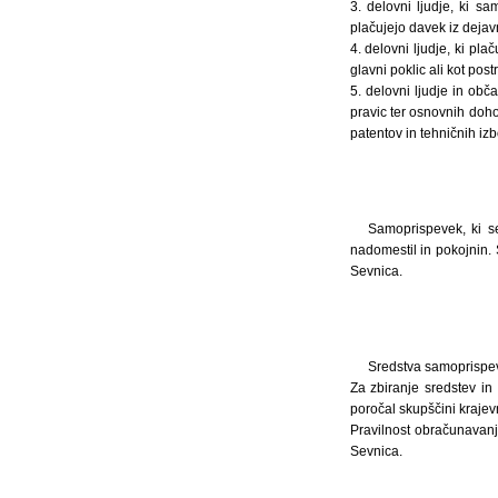
3. delovni ljudje, ki sa
plačujejo davek iz deja
4. delovni ljudje, ki p
glavni poklic ali kot post
5. delovni ljudje in obč
pravic ter osnovnih doho
patentov in tehničnih iz
Samoprispevek, ki se
nadomestil in pokojnin
Sevnica.
Sredstva samoprispev
Za zbiranje sredstev in
poročal skupščini krajev
Pravilnost obračunavan
Sevnica.