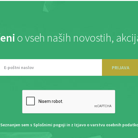
eni
o vseh naših novostih, akci
PRIJAVA
Seznanjen sem s
Splošnimi pogoji
in z
Izjavo o varstvu osebnih podatk