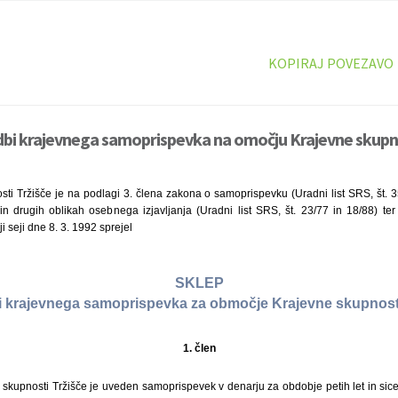
KOPIRAJ POVEZAVO
dbi krajevnega samoprispevka na omočju Krajevne skupno
ti Tržišče je na podlagi 3. člena zakona o samoprispevku (Uradni list SRS, št. 3
 drugih oblikah osebnega izjavljanja (Uradni list SRS, št. 23/77 in 18/88) ter 
i seji dne 8. 3. 1992 sprejel
SKLEP
i krajevnega samoprispevka za območje Krajevne skupnosti
1. člen
kupnosti Tržišče je uveden samoprispevek v denarju za obdobje petih let in sicer