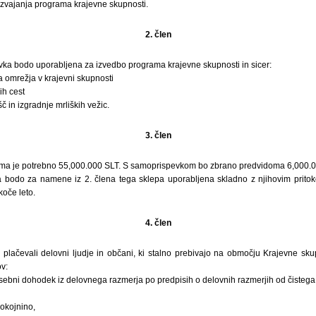
izvajanja programa krajevne skupnosti.
2. člen
ka bodo uporabljena za izvedbo programa krajevne skupnosti in sicer:
a omrežja v krajevni skupnosti
ih cest
 in izgradnje mrliških vežic.
3. člen
ama je potrebno 55,000.000 SLT. S samoprispevkom bo zbrano predvidoma 6,000.0
 bodo za namene iz 2. člena tega sklepa uporabljena skladno z njihovim prito
koče leto.
4. člen
lačevali delovni ljudje in občani, ki stalno prebivajo na območju Krajevne skup
v:
 osebni dohodek iz delovnega razmerja po predpisih o delovnih razmerjih od čisteg
pokojnino,