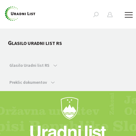
G
LASILO URADNI LIST RS
Glasilo Uradni list RS
Preklic dokumentov