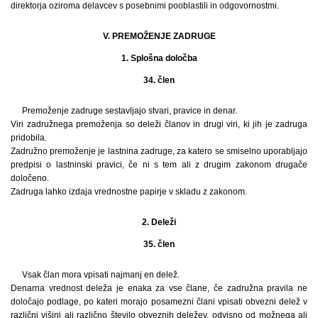
direktorja oziroma delavcev s posebnimi pooblastili in odgovornostmi.
V. PREMOŽENJE ZADRUGE
1. Splošna določba
34. člen
Premoženje zadruge sestavljajo stvari, pravice in denar.
Viri zadružnega premoženja so deleži članov in drugi viri, ki jih je zadruga
pridobila.
Zadružno premoženje je lastnina zadruge, za katero se smiselno uporabljajo
predpisi o lastninski pravici, če ni s tem ali z drugim zakonom drugače
določeno.
Zadruga lahko izdaja vrednostne papirje v skladu z zakonom.
2. Deleži
35. člen
Vsak član mora vpisati najmanj en delež.
Denarna vrednost deleža je enaka za vse člane, če zadružna pravila ne
določajo podlage, po kateri morajo posamezni člani vpisati obvezni delež v
različni višini ali različno število obveznih deležev, odvisno od možnega ali