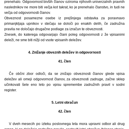
prenehalo. Odgovornost bivših članov oziroma njihovih univerzalnih pravnih
naslednikov ne more biti večja kot takrat, ko je prenehalo članstvo, in tudi ne
večja od odgovornosti članov.
Obveznost posamezne osebe iz prejšnjega odstavka za poravnavo
primanjkljaja upnikov v stečaju se določi po enakih delih, če zadružna
pravila ne določajo drugačne podlage za izračun te obveznosti.
Znesek, do katerega odgovarjajo člani poleg odgovornosti z že vpisanimi
deleži, ne sme biti nižji od vsote vpisanih deležev.
4. Znižanje obveznih deležev in odgovornosti
41. člen
Če občni zbor odloči, da se znižajo obveznosti članov glede vpisa
deležev ali omeji odgovornost članov, za obveznosti zadruge, začne sklep
učinkovati šele eno leto po vpisu spremembe zadružnih pravil v sodni
register.
5. Letni obračun
42. člen
V dveh mesecih po izteku poslovnega leta mora upravni odbor ali drug