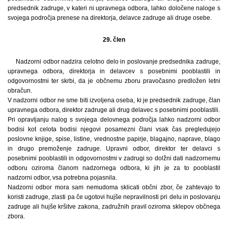
predsednik zadruge, v kateri ni upravnega odbora, lahko določene naloge s
svojega področja prenese na direktorja, delavce zadruge ali druge osebe.
29. člen
Nadzorni odbor nadzira celotno delo in poslovanje predsednika zadruge,
upravnega odbora, direktorja in delavcev s posebnimi pooblastili in
odgovornostmi ter skrbi, da je občnemu zboru pravočasno predložen letni
obračun.
V nadzorni odbor ne sme biti izvoljena oseba, ki je predsednik zadruge, član
upravnega odbora, direktor zadruge ali drug delavec s posebnimi pooblastili.
Pri opravljanju nalog s svojega delovnega področja lahko nadzorni odbor
bodisi kot celota bodisi njegovi posamezni člani vsak čas pregledujejo
poslovne knjige, spise, listine, vrednostne papirje, blagajno, naprave, blago
in drugo premoženje zadruge. Upravni odbor, direktor ter delavci s
posebnimi pooblastili in odgovornostmi v zadrugi so dolžni dati nadzornemu
odboru oziroma članom nadzornega odbora, ki jih je za to pooblastil
nadzorni odbor, vsa potrebna pojasnila.
Nadzorni odbor mora sam nemudoma sklicati občni zbor, če zahtevajo to
koristi zadruge, zlasti pa če ugotovi hujše nepravilnosti pri delu in poslovanju
zadruge ali hujše kršitve zakona, zadružnih pravil oziroma sklepov občnega
zbora.