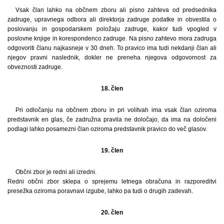
Vsak član lahko na občnem zboru ali pisno zahteva od predsednika
zadruge, upravnega odbora ali direktorja zadruge podatke in obvestila o
poslovanju in gospodarskem položaju zadruge, kakor tudi vpogled v
poslovne knjige in korespondenco zadruge. Na pisno zahtevo mora zadruga
odgovoriti članu najkasneje v 30 dneh. To pravico ima tudi nekdanji član ali
njegov pravni naslednik, dokler ne preneha njegova odgovornost za
obveznosti zadruge.
18. člen
Pri odločanju na občnem zboru in pri volitvah ima vsak član oziroma
predstavnik en glas, če zadružna pravila ne določajo, da ima na določeni
podlagi lahko posamezni član oziroma predstavnik pravico do več glasov.
19. člen
Občni zbor je redni ali izredni.
Redni občni zbor sklepa o sprejemu letnega obračuna in razporeditvi
presežka oziroma poravnavi izgube, lahko pa tudi o drugih zadevah.
20. člen