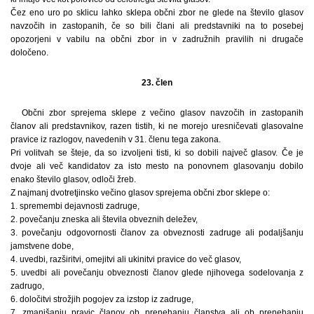
Čez eno uro po sklicu lahko sklepa občni zbor ne glede na število glasov
navzočih in zastopanih, če so bili člani ali predstavniki na to posebej
opozorjeni v vabilu na občni zbor in v zadružnih pravilih ni drugače
določeno.
23. člen
Občni zbor sprejema sklepe z večino glasov navzočih in zastopanih
članov ali predstavnikov, razen tistih, ki ne morejo uresničevati glasovalne
pravice iz razlogov, navedenih v 31. členu tega zakona.
Pri volitvah se šteje, da so izvoljeni tisti, ki so dobili največ glasov. Če je
dvoje ali več kandidatov za isto mesto na ponovnem glasovanju dobilo
enako število glasov, odloči žreb.
Z najmanj dvotretjinsko večino glasov sprejema občni zbor sklepe o:
1. spremembi dejavnosti zadruge,
2. povečanju zneska ali števila obveznih deležev,
3. povečanju odgovornosti članov za obveznosti zadruge ali podaljšanju
jamstvene dobe,
4. uvedbi, razširitvi, omejitvi ali ukinitvi pravice do več glasov,
5. uvedbi ali povečanju obveznosti članov glede njihovega sodelovanja z
zadrugo,
6. določitvi strožjih pogojev za izstop iz zadruge,
7. zmanjšanju pravic članov ob prenehanju članstva ali ob prenehanju