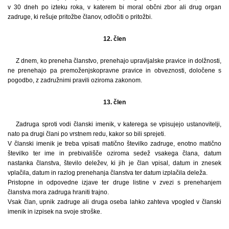
v 30 dneh po izteku roka, v katerem bi moral občni zbor ali drug organ
zadruge, ki rešuje pritožbe članov, odločiti o pritožbi.
12. člen
Z dnem, ko preneha članstvo, prenehajo upravljalske pravice in dolžnosti,
ne prenehajo pa premoženjskopravne pravice in obveznosti, določene s
pogodbo, z zadružnimi pravili oziroma zakonom.
13. člen
Zadruga sproti vodi članski imenik, v katerega se vpisujejo ustanovitelji,
nato pa drugi člani po vrstnem redu, kakor so bili sprejeti.
V članski imenik je treba vpisati matično številko zadruge, enotno matično
številko ter ime in prebivališče oziroma sedež vsakega člana, datum
nastanka članstva, število deležev, ki jih je član vpisal, datum in znesek
vplačila, datum in razlog prenehanja članstva ter datum izplačila deleža.
Pristopne in odpovedne izjave ter druge listine v zvezi s prenehanjem
članstva mora zadruga hraniti trajno.
Vsak član, upnik zadruge ali druga oseba lahko zahteva vpogled v članski
imenik in izpisek na svoje stroške.