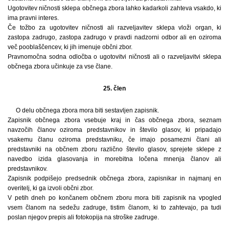
Ugotovitev ničnosti sklepa občnega zbora lahko kadarkoli zahteva vsakdo, ki
ima pravni interes.
Če tožbo za ugotovitev ničnosti ali razveljavitev sklepa vloži organ, ki
zastopa zadrugo, zastopa zadrugo v pravdi nadzorni odbor ali en oziroma
več pooblaščencev, ki jih imenuje občni zbor.
Pravnomočna sodna odločba o ugotovitvi ničnosti ali o razveljavitvi sklepa
občnega zbora učinkuje za vse člane.
25. člen
O delu občnega zbora mora biti sestavljen zapisnik.
Zapisnik občnega zbora vsebuje kraj in čas občnega zbora, seznam
navzočih članov oziroma predstavnikov in število glasov, ki pripadajo
vsakemu članu oziroma predstavniku, če imajo posamezni člani ali
predstavniki na občnem zboru različno število glasov, sprejete sklepe z
navedbo izida glasovanja in morebitna ločena mnenja članov ali
predstavnikov.
Zapisnik podpišejo predsednik občnega zbora, zapisnikar in najmanj en
overitelj, ki ga izvoli občni zbor.
V petih dneh po končanem občnem zboru mora biti zapisnik na vpogled
vsem članom na sedežu zadruge, tistim članom, ki to zahtevajo, pa tudi
poslan njegov prepis ali fotokopija na stroške zadruge.