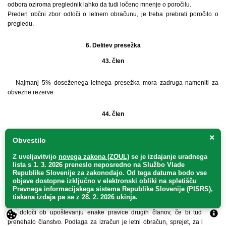
odbora oziroma preglednik lahko da tudi ločeno mnenje o poročilu.
Preden občni zbor odloči o letnem obračunu, je treba prebrati poročilo o
pregledu.
6. Delitev presežka
43. člen
Najmanj 5% doseženega letnega presežka mora zadruga nameniti za
obvezne rezerve.
44. člen
Poleg obveznih rezerv lahko zadruga, če tako določajo zadružna pravila
×
Obvestilo
ali sklene občni zbor, oblikuje še druge sklade in jim določi namen uporabe
(prostovoljni skladi).
Z uveljavitvijo
novega zakona (ZOUL)
se je
izdajanje uradnega
Samo če je tako določeno v zadružnih pravilih, ima nekdanji član oziroma
lista s 1. 3. 2026 preneslo
neposredno
na Službo Vlade
Republike Slovenije za zakonodajo
. Od tega datuma bodo vse
njegov pravni naslednik poleg pravice do vračila denarne vrednosti deleža
objave dostopne izključno v elektronski obliki na spletišču
tudi pravico do ustreznega dela prostovoljnih skladov. Če zadružna pravila
Pravnega informacijskega sistema Republike Slovenije (PISRS),
ne določajo posebne podlage za določitev te pravice (npr. obseg
tiskana izdaja pa se z 28. 2. 2026 ukinja.
sodelovanja z zadrugo, trajanje članstva, število deležev in podobno), se ta
del določi ob upoštevanju enake pravice drugih članov, če bi tudi njim
prenehalo članstvo. Podlaga za izračun je letni obračun, sprejet, za leto, v