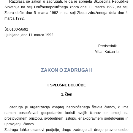
Razglaša se zakon o zadrugah, ki ga je sprejela Skupščina Republike
Slovenije na seji Družbenopolitičnega zbora dne 11. marca 1992, na seji
Zbora občin dne 5. marca 1992 in na seji Zbora združenega dela dne 4.
marca 1992.
Št. 0100-56/92
Ljubljana, dne 11. marca 1992.
Predsednik
Milan Kučan l. r.
ZAKON O ZADRUGAH
I. SPLOŠNE DOLOČBE
1. člen
Zadruga je organizacija vnaprej nedoločenega števila članov, ki ima
namen pospeševati gospodarske koristi svojih članov ter temelji na
prostovoljnem pristopu, svobodnem izstopu, enakopravnem sodelovanju in
upravljanju članov.
Zadruga lahko ustanovi podjetje, drugo zadrugo ali drugo pravno osebo