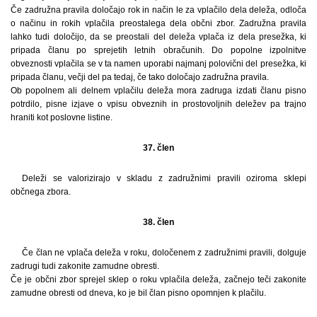
Če zadružna pravila določajo rok in način le za vplačilo dela deleža, odloča
o načinu in rokih vplačila preostalega dela občni zbor. Zadružna pravila
lahko tudi določijo, da se preostali del deleža vplača iz dela presežka, ki
pripada članu po sprejetih letnih obračunih. Do popolne izpolnitve
obveznosti vplačila se v ta namen uporabi najmanj polovični del presežka, ki
pripada članu, večji del pa tedaj, če tako določajo zadružna pravila.
Ob popolnem ali delnem vplačilu deleža mora zadruga izdati članu pisno
potrdilo, pisne izjave o vpisu obveznih in prostovoljnih deležev pa trajno
hraniti kot poslovne listine.
37. člen
Deleži se valorizirajo v skladu z zadružnimi pravili oziroma sklepi
občnega zbora.
38. člen
Če član ne vplača deleža v roku, določenem z zadružnimi pravili, dolguje
zadrugi tudi zakonite zamudne obresti.
Če je občni zbor sprejel sklep o roku vplačila deleža, začnejo teči zakonite
zamudne obresti od dneva, ko je bil član pisno opomnjen k plačilu.