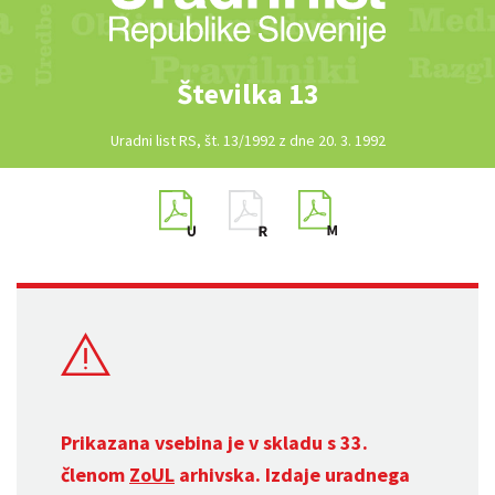
Številka 13
Uradni list RS, št. 13/1992 z dne 20. 3. 1992
Prikazana vsebina je v skladu s 33.
členom
ZoUL
arhivska. Izdaje uradnega