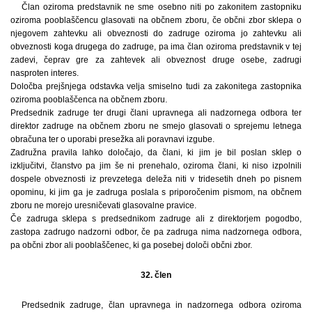
Član oziroma predstavnik ne sme osebno niti po zakonitem zastopniku
oziroma pooblaščencu glasovati na občnem zboru, če občni zbor sklepa o
njegovem zahtevku ali obveznosti do zadruge oziroma jo zahtevku ali
obveznosti koga drugega do zadruge, pa ima član oziroma predstavnik v tej
zadevi, čeprav gre za zahtevek ali obveznost druge osebe, zadrugi
nasproten interes.
Določba prejšnjega odstavka velja smiselno tudi za zakonitega zastopnika
oziroma pooblaščenca na občnem zboru.
Predsednik zadruge ter drugi člani upravnega ali nadzornega odbora ter
direktor zadruge na občnem zboru ne smejo glasovati o sprejemu letnega
obračuna ter o uporabi presežka ali poravnavi izgube.
Zadružna pravila lahko določajo, da člani, ki jim je bil poslan sklep o
izključitvi, članstvo pa jim še ni prenehalo, oziroma člani, ki niso izpolnili
dospele obveznosti iz prevzetega deleža niti v tridesetih dneh po pisnem
opominu, ki jim ga je zadruga poslala s priporočenim pismom, na občnem
zboru ne morejo uresničevati glasovalne pravice.
Če zadruga sklepa s predsednikom zadruge ali z direktorjem pogodbo,
zastopa zadrugo nadzorni odbor, če pa zadruga nima nadzornega odbora,
pa občni zbor ali pooblaščenec, ki ga posebej določi občni zbor.
32. člen
Predsednik zadruge, član upravnega in nadzornega odbora oziroma