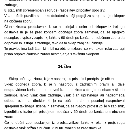
zadruge,
8. statusnih spremembah zadruge (razdelitev, pripojitev, spojitev).
V zadružnih pravilih so lahko določeni strožji pogoji za sprejemanje sklepov
na občnem zboru.
Član oziroma predstavnik, ki se ni strinjal z enim od sklepov iz tretjega
odstavka in je še pred koncem občnega zbora zahteval, da se njegovo
nesoglasje vpiše v zapisnik, lahko v 60 dneh po končanem občnem zboru da
odpoved in izstopi iz zadruge, tako da ta sklep zanj ne učinkuje.
To pravico ima tudi član, ki ni bil na občnem zboru, če v enakem roku zadrugi
pisno odpove članstvo zaradi nestrinjanja s takšnim sklepom.
24. člen
Sklep občnega zbora, ki je v nasprotju s prisilnimi predpisi, je ničen.
Sklep občnega zbora, ki je v nasprotju z zadružnimi pravili ali daje
neupravičeno korist enemu ali več članom oziroma drugim osebam v škodo
zadruge, lahko vsak član zadruge, vsak član upravnega ali nadzornega
odbora oziroma direktor, ki je na občnem zboru posebej nasprotoval
sprejemu takšnega sklepa in zahteval, da se njegov protest vpiše v zapisnik,
izpodbija s tožbo pri pristojnem sodišču v 60 dneh po končanem občnem
zboru.
Če je občni zbor sestavljen iz predstavnikov, lahko v roku iz prejšnjega
odstavka vloži tožbo tudi član, ki ni bil izvoljen za predstavnika.