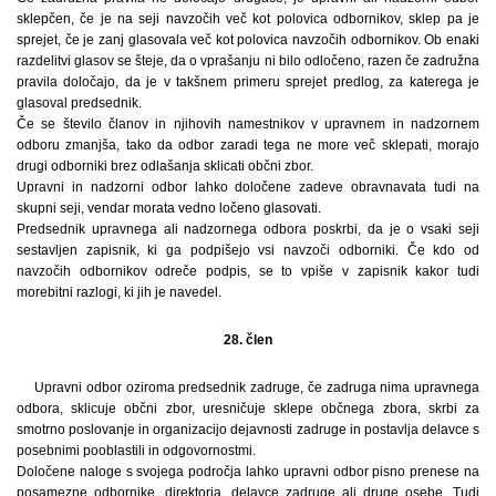
sklepčen, če je na seji navzočih več kot polovica odbornikov, sklep pa je
sprejet, če je zanj glasovala več kot polovica navzočih odbornikov. Ob enaki
razdelitvi glasov se šteje, da o vprašanju ni bilo odločeno, razen če zadružna
pravila določajo, da je v takšnem primeru sprejet predlog, za katerega je
glasoval predsednik.
Če se število članov in njihovih namestnikov v upravnem in nadzornem
odboru zmanjša, tako da odbor zaradi tega ne more več sklepati, morajo
drugi odborniki brez odlašanja sklicati občni zbor.
Upravni in nadzorni odbor lahko določene zadeve obravnavata tudi na
skupni seji, vendar morata vedno ločeno glasovati.
Predsednik upravnega ali nadzornega odbora poskrbi, da je o vsaki seji
sestavljen zapisnik, ki ga podpišejo vsi navzoči odborniki. Če kdo od
navzočih odbornikov odreče podpis, se to vpiše v zapisnik kakor tudi
morebitni razlogi, ki jih je navedel.
28. člen
Upravni odbor oziroma predsednik zadruge, če zadruga nima upravnega
odbora, sklicuje občni zbor, uresničuje sklepe občnega zbora, skrbi za
smotrno poslovanje in organizacijo dejavnosti zadruge in postavlja delavce s
posebnimi pooblastili in odgovornostmi.
Določene naloge s svojega področja lahko upravni odbor pisno prenese na
posamezne odbornike, direktorja, delavce zadruge ali druge osebe. Tudi