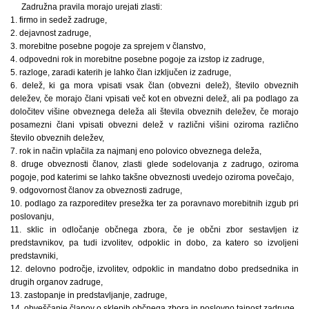
Zadružna pravila morajo urejati zlasti:
1. firmo in sedež zadruge,
2. dejavnost zadruge,
3. morebitne posebne pogoje za sprejem v članstvo,
4. odpovedni rok in morebitne posebne pogoje za izstop iz zadruge,
5. razloge, zaradi katerih je lahko član izključen iz zadruge,
6. delež, ki ga mora vpisati vsak član (obvezni delež), število obveznih
deležev, če morajo člani vpisati več kot en obvezni delež, ali pa podlago za
določitev višine obveznega deleža ali števila obveznih deležev, če morajo
posamezni člani vpisati obvezni delež v različni višini oziroma različno
število obveznih deležev,
7. rok in način vplačila za najmanj eno polovico obveznega deleža,
8. druge obveznosti članov, zlasti glede sodelovanja z zadrugo, oziroma
pogoje, pod katerimi se lahko takšne obveznosti uvedejo oziroma povečajo,
9. odgovornost članov za obveznosti zadruge,
10. podlago za razporeditev presežka ter za poravnavo morebitnih izgub pri
poslovanju,
11. sklic in odločanje občnega zbora, če je občni zbor sestavljen iz
predstavnikov, pa tudi izvolitev, odpoklic in dobo, za katero so izvoljeni
predstavniki,
12. delovno področje, izvolitev, odpoklic in mandatno dobo predsednika in
drugih organov zadruge,
13. zastopanje in predstavljanje, zadruge,
14. obveščanje članov o sklepih občnega zbora in poslovno tajnost zadruge,