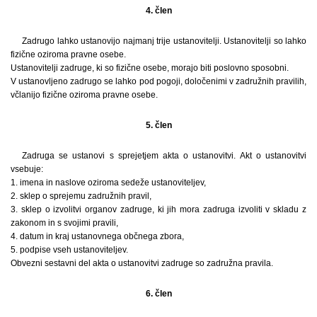
4. člen
Zadrugo lahko ustanovijo najmanj trije ustanovitelji. Ustanovitelji so lahko
fizične oziroma pravne osebe.
Ustanovitelji zadruge, ki so fizične osebe, morajo biti poslovno sposobni.
V ustanovljeno zadrugo se lahko pod pogoji, določenimi v zadružnih pravilih,
včlanijo fizične oziroma pravne osebe.
5. člen
Zadruga se ustanovi s sprejetjem akta o ustanovitvi. Akt o ustanovitvi
vsebuje:
1. imena in naslove oziroma sedeže ustanoviteljev,
2. sklep o sprejemu zadružnih pravil,
3. sklep o izvolitvi organov zadruge, ki jih mora zadruga izvoliti v skladu z
zakonom in s svojimi pravili,
4. datum in kraj ustanovnega občnega zbora,
5. podpise vseh ustanoviteljev.
Obvezni sestavni del akta o ustanovitvi zadruge so zadružna pravila.
6. člen