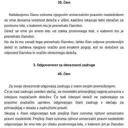
39. člen
Nekdanjemu članu oziroma njegovim univerzalnim pravnim naslednikom
se vrne denarna vrednost deleža v višini, kakršno izkazuje letni obračun za
poslovno leto, v katerem mu je prenehalo članstvo.
Delež se vrne po enem letu od izteka poslovnega leta, v katerem mu je
prenehalo članstvo.
Ne da bi mu zaradi tega prenehalo članstvo, lahko član odpove prostovoljni
delež in zahteva njegovo vračilo pod enakimi pogoji, kot so določeni za
odpoved članstva in vračilo obveznega deleža.
3. Odgovornost za obveznosti zadruge
40. člen
Za svoje obveznosti odgovarja zadruga z vsem svojim premoženjem.
Če je nad zadrugo uveden stečaj, se morebitni primanjkljaj najprej poravna z
izterjavo neplačanih deležev. Če tudi izterjani deleži ne zadostujejo za
popolno poplačilo upnikov, odgovarjajo člani zadrugi v stečaju za
primanjkljaj v skladu z zadružnimi pravili.
Skupaj s člani odgovarjajo tudi prejšnji člani oziroma njihovi univerzalni
pravni nasledniki. Prejšnji člani oziroma njihovi univerzalni pravni nasledniki
odgovarjajo še eno leto po izteku poslovnega leta, v katerem jim je članstvo