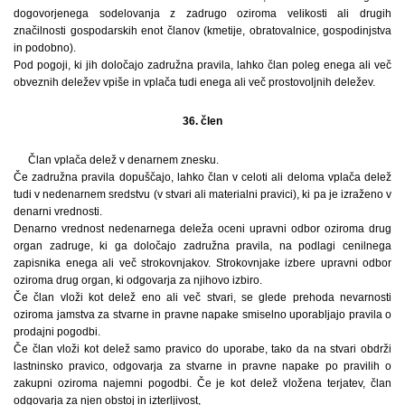
dogovorjenega sodelovanja z zadrugo oziroma velikosti ali drugih
značilnosti gospodarskih enot članov (kmetije, obratovalnice, gospodinjstva
in podobno).
Pod pogoji, ki jih določajo zadružna pravila, lahko član poleg enega ali več
obveznih deležev vpiše in vplača tudi enega ali več prostovoljnih deležev.
36. člen
Član vplača delež v denarnem znesku.
Če zadružna pravila dopuščajo, lahko član v celoti ali deloma vplača delež
tudi v nedenarnem sredstvu (v stvari ali materialni pravici), ki pa je izraženo v
denarni vrednosti.
Denarno vrednost nedenarnega deleža oceni upravni odbor oziroma drug
organ zadruge, ki ga določajo zadružna pravila, na podlagi cenilnega
zapisnika enega ali več strokovnjakov. Strokovnjake izbere upravni odbor
oziroma drug organ, ki odgovarja za njihovo izbiro.
Če član vloži kot delež eno ali več stvari, se glede prehoda nevarnosti
oziroma jamstva za stvarne in pravne napake smiselno uporabljajo pravila o
prodajni pogodbi.
Če član vloži kot delež samo pravico do uporabe, tako da na stvari obdrži
lastninsko pravico, odgovarja za stvarne in pravne napake po pravilih o
zakupni oziroma najemni pogodbi. Če je kot delež vložena terjatev, član
odgovarja za njen obstoj in izterljivost,