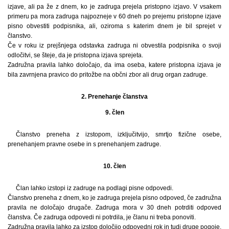
izjave, ali pa že z dnem, ko je zadruga prejela pristopno izjavo. V vsakem
primeru pa mora zadruga najpozneje v 60 dneh po prejemu pristopne izjave
pisno obvestiti podpisnika, ali, oziroma s katerim dnem je bil sprejet v
članstvo.
Če v roku iz prejšnjega odstavka zadruga ni obvestila podpisnika o svoji
odločitvi, se šteje, da je pristopna izjava sprejeta.
Zadružna pravila lahko določajo, da ima oseba, katere pristopna izjava je
bila zavrnjena pravico do pritožbe na občni zbor ali drug organ zadruge.
2. Prenehanje članstva
9. člen
Članstvo preneha z izstopom, izključitvijo, smrtjo fizične osebe,
prenehanjem pravne osebe in s prenehanjem zadruge.
10. člen
Član lahko izstopi iz zadruge na podlagi pisne odpovedi.
Članstvo preneha z dnem, ko je zadruga prejela pisno odpoved, če zadružna
pravila ne določajo drugače. Zadruga mora v 30 dneh potrditi odpoved
članstva. Če zadruga odpovedi ni potrdila, je članu ni treba ponoviti.
Zadružna pravila lahko za izstop določijo odpovedni rok in tudi druge pogoje,