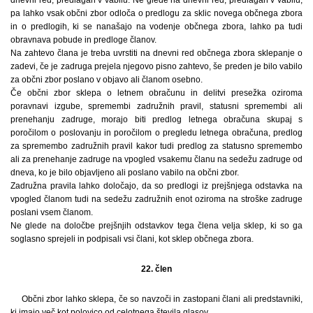
pa lahko vsak občni zbor odloča o predlogu za sklic novega občnega zbora
in o predlogih, ki se nanašajo na vodenje občnega zbora, lahko pa tudi
obravnava pobude in predloge članov.
Na zahtevo člana je treba uvrstiti na dnevni red občnega zbora sklepanje o
zadevi, če je zadruga prejela njegovo pisno zahtevo, še preden je bilo vabilo
za občni zbor poslano v objavo ali članom osebno.
Če občni zbor sklepa o letnem obračunu in delitvi presežka oziroma
poravnavi izgube, spremembi zadružnih pravil, statusni spremembi ali
prenehanju zadruge, morajo biti predlog letnega obračuna skupaj s
poročilom o poslovanju in poročilom o pregledu letnega obračuna, predlog
za spremembo zadružnih pravil kakor tudi predlog za statusno spremembo
ali za prenehanje zadruge na vpogled vsakemu članu na sedežu zadruge od
dneva, ko je bilo objavljeno ali poslano vabilo na občni zbor.
Zadružna pravila lahko določajo, da so predlogi iz prejšnjega odstavka na
vpogled članom tudi na sedežu zadružnih enot oziroma na stroške zadruge
poslani vsem članom.
Ne glede na določbe prejšnjih odstavkov tega člena velja sklep, ki so ga
soglasno sprejeli in podpisali vsi člani, kot sklep občnega zbora.
22. člen
Občni zbor lahko sklepa, če so navzoči in zastopani člani ali predstavniki,
ki imajo več kot polovico od celotnega števila glasov.