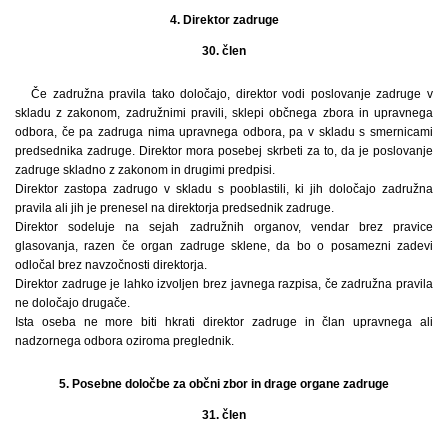
4. Direktor zadruge
30. člen
Če zadružna pravila tako določajo, direktor vodi poslovanje zadruge v
skladu z zakonom, zadružnimi pravili, sklepi občnega zbora in upravnega
odbora, če pa zadruga nima upravnega odbora, pa v skladu s smernicami
predsednika zadruge. Direktor mora posebej skrbeti za to, da je poslovanje
zadruge skladno z zakonom in drugimi predpisi.
Direktor zastopa zadrugo v skladu s pooblastili, ki jih določajo zadružna
pravila ali jih je prenesel na direktorja predsednik zadruge.
Direktor sodeluje na sejah zadružnih organov, vendar brez pravice
glasovanja, razen če organ zadruge sklene, da bo o posamezni zadevi
odločal brez navzočnosti direktorja.
Direktor zadruge je lahko izvoljen brez javnega razpisa, če zadružna pravila
ne določajo drugače.
Ista oseba ne more biti hkrati direktor zadruge in član upravnega ali
nadzornega odbora oziroma preglednik.
5. Posebne določbe za občni zbor in drage organe zadruge
31. člen