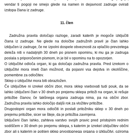
vendar ti pogoji ne smejo glede na namen in dejavnost zadruge ovirati
izstopa člana iz zadruge.
11. člen
Zadružna pravila določajo razloge, zaradi katerih je mogoče izključiti
člana iz zadruge. Ne glede na določbe zadružnih pravil je član lahko
izključen iz zadruge, če ne izpolni dospele obveznosti za vplačilo prevzetega
deleža niti v nadaljnjih 30 dneh po pisnem opominu, ki mu ga je zadruga
poslala s priporočenim pismom, in je bil v opominu na to opozorjen.
O izključitvi odloča organ, ki ga določajo zadružna pravila. Pred izrekom o
izključitvi mora imeti član možnost, da pojasni vsa dejstva in okoliščine,
pomembne za odločitev.
Sklep o izključitvi mora biti obrazložen.
Če izključitve ni izrekel občni zbor, mora sklep vsebovati tudi pouk, da se
lahko izključeni član v 30 dneh po prejemu sklepa pritoži na organ, ki rešuje
pritožbe članov, če takšnega organa zadruga nima, pa na občni zbor.
Zadružna pravila lahko določijo daljši rok za vložitev pritožbe.
Drugostopni organ mora odločiti in poslati pritožniku sklep v 30 dneh po
prejemu pritožbe, sicer se šteje, da je pritožba zavrnjena.
Izključeni član lahko, zahteva varstvo svojih pravic pred pristojnim rednim
sodiščem v 30 dneh po prejemu sklepa, s katerim je izrekel izključitev občni
zbor ali s katerim je potrjen sklep prvostopnega organa o izključitvi, oziroma