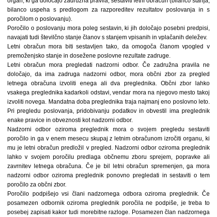
organ, ki ga določajo zadružna pravila, sestaviti letni obračun (bilanco stanja,
bilanco uspeha s predlogom za razporeditev rezultatov poslovanja in s
poročilom o poslovanju).
Poročilo o poslovanju mora poleg sestavin, ki jih določajo posebni predpisi,
navajati tudi številčno stanje članov s stanjem vpisanih in vplačanih deležev.
Letni obračun mora biti sestavljen tako, da omogoča članom vpogled v
premoženjsko stanje in dosežene poslovne rezultate zadruge.
Letni obračun mora pregledati nadzorni odbor. Če zadružna pravila ne
določajo, da ima zadruga nadzorni odbor, mora občni zbor za pregled
letnega obračuna izvoliti enega ali dva preglednika. Občni zbor lahko
vsakega preglednika kadarkoli odstavi, vendar mora na njegovo mesto takoj
izvoliti novega. Mandatna doba preglednika traja najmanj eno poslovno leto.
Pri pregledu poslovanja, pridobivanju podatkov in obvestil ima preglednik
enake pravice in obveznosti kot nadzorni odbor.
Nadzorni odbor oziroma preglednik mora o svojem pregledu sestaviti
poročilo in ga v enem mesecu skupaj z letnim obračunom izročiti organu, ki
mu je letni obračun predložil v pregled. Nadzorni odbor oziroma preglednik
lahko v svojem poročilu predlaga občnemu zboru sprejem, popravke ali
zavrnitev letnega obračuna. Če je bil letni obračun spremenjen, ga mora
nadzorni odbor oziroma preglednik ponovno pregledati in sestaviti o tem
poročilo za občni zbor.
Poročilo podpišejo vsi člani nadzornega odbora oziroma preglednik. Če
posamezen odbornik oziroma preglednik poročila ne podpiše, je treba to
posebej zapisati kakor tudi morebitne razloge. Posamezen član nadzornega