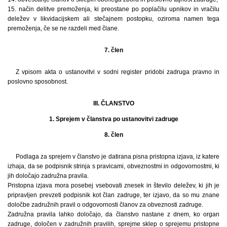
15. način delitve premoženja, ki preostane po poplačilu upnikov in vračilu
deležev v likvidacijskem ali stečajnem postopku, oziroma namen tega
premoženja, če se ne razdeli med člane.
7. člen
Z vpisom akta o ustanovitvi v sodni register pridobi zadruga pravno in
poslovno sposobnost.
III. ČLANSTVO
1. Sprejem v članstva po ustanovitvi zadruge
8. člen
Podlaga za sprejem v članstvo je datirana pisna pristopna izjava, iz katere
izhaja, da se podpisnik strinja s pravicami, obveznostmi in odgovornostmi, ki
jih določajo zadružna pravila.
Pristopna izjava mora posebej vsebovati znesek in število deležev, ki jih je
pripravljen prevzeti podpisnik kot član zadruge, ter izjavo, da so mu znane
določbe zadružnih pravil o odgovornosti članov za obveznosti zadruge.
Zadružna pravila lahko določajo, da članstvo nastane z dnem, ko organ
zadruge, določen v zadružnih pravilih, sprejme sklep o sprejemu pristopne