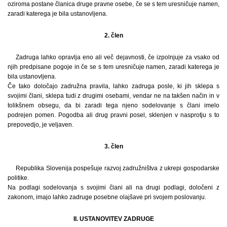
oziroma postane članica druge pravne osebe, če se s tem uresničuje namen,
zaradi katerega je bila ustanovljena.
2. člen
Zadruga lahko opravlja eno ali več dejavnosti, če izpolnjuje za vsako od
njih predpisane pogoje in če se s tem uresničuje namen, zaradi katerega je
bila ustanovljena.
Če tako določajo zadružna pravila, lahko zadruga posle, ki jih sklepa s
svojimi člani, sklepa tudi z drugimi osebami, vendar ne na takšen način in v
tolikšnem obsegu, da bi zaradi tega njeno sodelovanje s člani imelo
podrejen pomen. Pogodba ali drug pravni posel, sklenjen v nasprotju s to
prepovedjo, je veljaven.
3. člen
Republika Slovenija pospešuje razvoj zadružništva z ukrepi gospodarske
politike.
Na podlagi sodelovanja s svojimi člani ali na drugi podlagi, določeni z
zakonom, imajo lahko zadruge posebne olajšave pri svojem poslovanju.
II. USTANOVITEV ZADRUGE