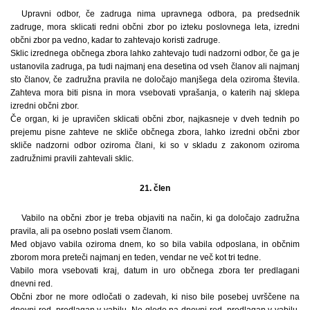
Upravni odbor, če zadruga nima upravnega odbora, pa predsednik
zadruge, mora sklicati redni občni zbor po izteku poslovnega leta, izredni
občni zbor pa vedno, kadar to zahtevajo koristi zadruge.
Sklic izrednega občnega zbora lahko zahtevajo tudi nadzorni odbor, če ga je
ustanovila zadruga, pa tudi najmanj ena desetina od vseh članov ali najmanj
sto članov, če zadružna pravila ne določajo manjšega dela oziroma števila.
Zahteva mora biti pisna in mora vsebovati vprašanja, o katerih naj sklepa
izredni občni zbor.
Če organ, ki je upravičen sklicati občni zbor, najkasneje v dveh tednih po
prejemu pisne zahteve ne skliče občnega zbora, lahko izredni občni zbor
skliče nadzorni odbor oziroma člani, ki so v skladu z zakonom oziroma
zadružnimi pravili zahtevali sklic.
21. člen
Vabilo na občni zbor je treba objaviti na način, ki ga določajo zadružna
pravila, ali pa osebno poslati vsem članom.
Med objavo vabila oziroma dnem, ko so bila vabila odposlana, in občnim
zborom mora preteči najmanj en teden, vendar ne več kot tri tedne.
Vabilo mora vsebovati kraj, datum in uro občnega zbora ter predlagani
dnevni red.
Občni zbor ne more odločati o zadevah, ki niso bile posebej uvrščene na
dnevni red, predlagan v vabilu. Ne glede na dnevni red, predlagan v vabilu,