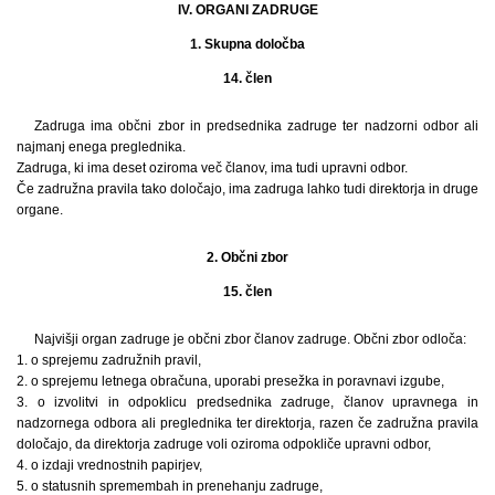
IV. ORGANI ZADRUGE
1. Skupna določba
14. člen
Zadruga ima občni zbor in predsednika zadruge ter nadzorni odbor ali
najmanj enega preglednika.
Zadruga, ki ima deset oziroma več članov, ima tudi upravni odbor.
Če zadružna pravila tako določajo, ima zadruga lahko tudi direktorja in druge
organe.
2. Občni zbor
15. člen
Najvišji organ zadruge je občni zbor članov zadruge. Občni zbor odloča:
1. o sprejemu zadružnih pravil,
2. o sprejemu letnega obračuna, uporabi presežka in poravnavi izgube,
3. o izvolitvi in odpoklicu predsednika zadruge, članov upravnega in
nadzornega odbora ali preglednika ter direktorja, razen če zadružna pravila
določajo, da direktorja zadruge voli oziroma odpokliče upravni odbor,
4. o izdaji vrednostnih papirjev,
5. o statusnih spremembah in prenehanju zadruge,