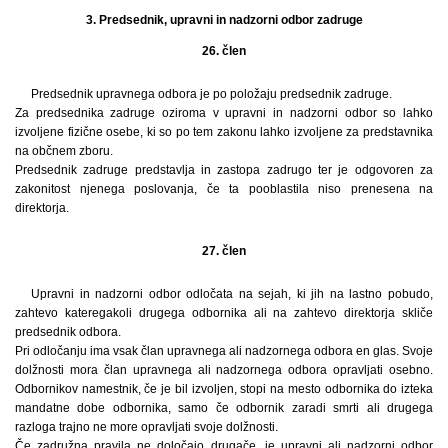
3. Predsednik, upravni in nadzorni odbor zadruge
26. člen
Predsednik upravnega odbora je po položaju predsednik zadruge.
Za predsednika zadruge oziroma v upravni in nadzorni odbor so lahko
izvoljene fizične osebe, ki so po tem zakonu lahko izvoljene za predstavnika
na občnem zboru.
Predsednik zadruge predstavlja in zastopa zadrugo ter je odgovoren za
zakonitost njenega poslovanja, če ta pooblastila niso prenesena na
direktorja.
27. člen
Upravni in nadzorni odbor odločata na sejah, ki jih na lastno pobudo,
zahtevo kateregakoli drugega odbornika ali na zahtevo direktorja skliče
predsednik odbora.
Pri odločanju ima vsak član upravnega ali nadzornega odbora en glas. Svoje
dolžnosti mora član upravnega ali nadzornega odbora opravljati osebno.
Odbornikov namestnik, če je bil izvoljen, stopi na mesto odbornika do izteka
mandatne dobe odbornika, samo če odbornik zaradi smrti ali drugega
razloga trajno ne more opravljati svoje dolžnosti.
Če zadružna pravila ne določajo drugače, je upravni ali nadzorni odbor