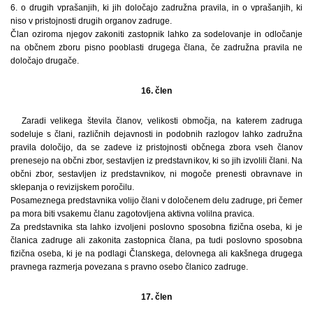
6. o drugih vprašanjih, ki jih določajo zadružna pravila, in o vprašanjih, ki
niso v pristojnosti drugih organov zadruge.
Član oziroma njegov zakoniti zastopnik lahko za sodelovanje in odločanje
na občnem zboru pisno pooblasti drugega člana, če zadružna pravila ne
določajo drugače.
16. člen
Zaradi velikega števila članov, velikosti območja, na katerem zadruga
sodeluje s člani, različnih dejavnosti in podobnih razlogov lahko zadružna
pravila določijo, da se zadeve iz pristojnosti občnega zbora vseh članov
prenesejo na občni zbor, sestavljen iz predstavnikov, ki so jih izvolili člani. Na
občni zbor, sestavljen iz predstavnikov, ni mogoče prenesti obravnave in
sklepanja o revizijskem poročilu.
Posameznega predstavnika volijo člani v določenem delu zadruge, pri čemer
pa mora biti vsakemu članu zagotovljena aktivna volilna pravica.
Za predstavnika sta lahko izvoljeni poslovno sposobna fizična oseba, ki je
članica zadruge ali zakonita zastopnica člana, pa tudi poslovno sposobna
fizična oseba, ki je na podlagi Članskega, delovnega ali kakšnega drugega
pravnega razmerja povezana s pravno osebo članico zadruge.
17. člen