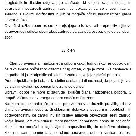
preglednik in direktor odgovarjajo za škodo, ki so jo s svojimi dejanji in
opustitvami povzročili zadrugi, razen če dokažejo, da so v vsem ravnali
skladno s svojimi dolžnostmi in jim ni mogoče očitati malomarnosti glede
odvrnitve škode.
O vložitvi tožbe zoper osebe iz prejšnjega odstavka ali o oprostitvi njihove
odgovornosti odloča občni zbor, zadrugo pa zastopa oseba, ki jo določi občni
zbor.
33. člen
Član upravnega ali nadzornega odbora kakor tudi direktor je odpoklican,
če tako sklene občni zbor oziroma drug organ, ki ga je izvolil. Za zahtevke iz
pogodbe, ki jo je odpoklicani sklenil z zadrugo, veljajo splošni predpisi.
Pred odpoklicem je treba prizadetim osebam dati možnost, da pojasnijo vsa
dejstva in okoliščine, pomembne za to odločitev.
Upravni odbor ne more iz zadruge izključiti člana nadzornega odbora. O
izključitvi člana nadzornega odbora odloča občni zbor.
Nadzorni odbor lahko, če je tako predvideno v zadružnih pravilih, odstavi
člane upravnega odbora, direktorja in delavce s posebnimi pooblastili in
odgovornostmi, če zaradi hujših kršitev njihovih obveznosti preti zadrugi
večja škoda. V takem primeru mora nadzorni odbor nemudoma sklicati občni
zbor in mu poročati o ugotovljenih nepravilnostih, do odločitve občnega
zbora pa sam imenuje začasne člane upravnega odbora, vršilca dolžnosti