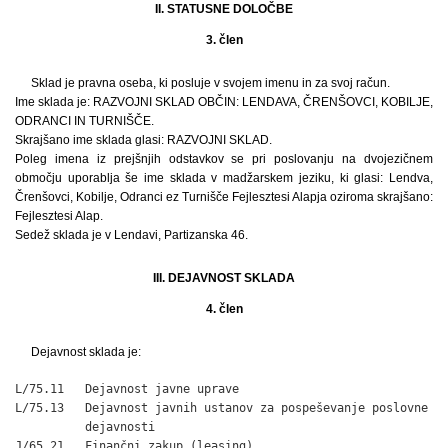
II. STATUSNE DOLOČBE
3. člen
Sklad je pravna oseba, ki posluje v svojem imenu in za svoj račun.
Ime sklada je: RAZVOJNI SKLAD OBČIN: LENDAVA, ČRENŠOVCI, KOBILJE,
ODRANCI IN TURNIŠČE.
Skrajšano ime sklada glasi: RAZVOJNI SKLAD.
Poleg imena iz prejšnjih odstavkov se pri poslovanju na dvojezičnem
območju uporablja še ime sklada v madžarskem jeziku, ki glasi: Lendva,
Črenšovci, Kobilje, Odranci ez Turnišče Fejlesztesi Alapja oziroma skrajšano:
Fejlesztesi Alap.
Sedež sklada je v Lendavi, Partizanska 46.
III. DEJAVNOST SKLADA
4. člen
Dejavnost sklada je:
L/75.11   Dejavnost javne uprave

L/75.13   Dejavnost javnih ustanov za pospeševanje poslovne 

          dejavnosti

J/65.21   Finančni zakup (leasing)
