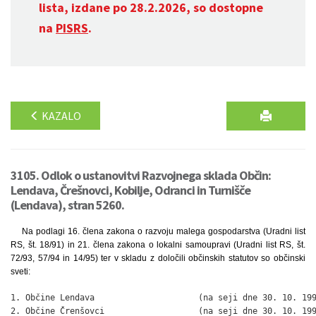
lista, izdane po 28.2.2026, so dostopne
na
PISRS
.
KAZALO
3105. Odlok o ustanovitvi Razvojnega sklada Občin:
Lendava, Črešnovci, Kobilje, Odranci in Turnišče
(Lendava), stran 5260.
Na podlagi 16. člena zakona o razvoju malega gospodarstva (Uradni list
RS, št. 18/91) in 21. člena zakona o lokalni samoupravi (Uradni list RS, št.
72/93, 57/94 in 14/95) ter v skladu z določili občinskih statutov so občinski
sveti:
1. Občine Lendava                     (na seji dne 30. 10. 199
2. Občine Črenšovci                   (na seji dne 30. 10. 199