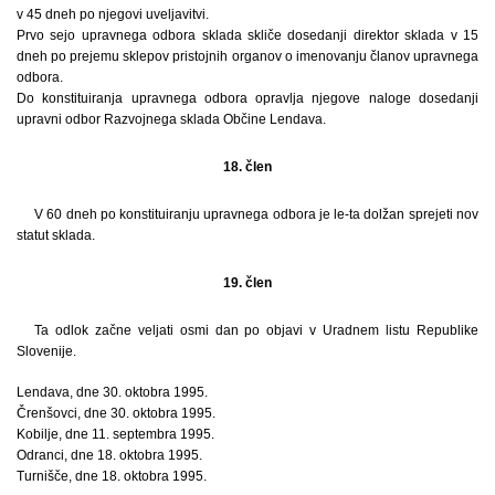
v 45 dneh po njegovi uveljavitvi.
Prvo sejo upravnega odbora sklada skliče dosedanji direktor sklada v 15
dneh po prejemu sklepov pristojnih organov o imenovanju članov upravnega
odbora.
Do konstituiranja upravnega odbora opravlja njegove naloge dosedanji
upravni odbor Razvojnega sklada Občine Lendava.
18. člen
V 60 dneh po konstituiranju upravnega odbora je le-ta dolžan sprejeti nov
statut sklada.
19. člen
Ta odlok začne veljati osmi dan po objavi v Uradnem listu Republike
Slovenije.
Lendava, dne 30. oktobra 1995.
Črenšovci, dne 30. oktobra 1995.
Kobilje, dne 11. septembra 1995.
Odranci, dne 18. oktobra 1995.
Turnišče, dne 18. oktobra 1995.