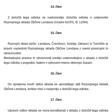
14. člen
Z določili tega odloka se nadomestijo določila odloka o ustanovitvi
Razvojnega sklada Občine Lendava (Uradni list RS, št. 12/94).
15. člen
Razvojni sklad občin: Lendava, Črenšovci, Kobilje, Odranci in Turnišče je
pravni naslednik Razvojnega sklada Občine Lendava z vsemi pravicami in
obveznostmi.
Medsebojne pravice in obveznosti uredijo ustanoviteljice v skladu z določili
tega odloka s pogodbo, katero v njihovem imenu sklenejo župani.
16. člen
Do sprejema novih aktov sklada se uporabljajo akti Razvojnega sklada
Občine Lendava, kolikor niso v nasprotju z določili tega odloka.
17. člen
Upravni odbor sklada se mora konstituirati v skladu z določili tega odloka