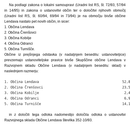
Na podlagi zakona o lokalni samoupravi (Uradni list RS, št. 72/93, 57/94
in 14/95) in zakona o ustanovitvi občin ter o določitvi njihovih območij
(Uradni list RS, št. 60/94, 69/94 in 73/94) je na območju bivše občine
Lendava nastalo pet novih občin, in sicer:
1. Občina Lendava
2. Občina Črenšovci
3. Občina Kobilje
4. Občina Odranci
5. Občina Turnišče.
Občine iz prejšnjega odstavka (v nadaljnjem besedilu: ustanoviteljice)
prevzemajo ustanoviteljske pravice bivše Skupščine občine Lendava v
Razvojnem skladu Občine Lendava (v nadaljnjem besedilu: sklad) v
naslednjem razmerju:
1. Občina Lendava                                         52,8
2. Občina Črenšovci                                       23,5
3. Občina Kobilje                                          2,4
4. Občina Odranci                                          6,9
5. Občina Turnišče                                        14,
in z določili tega odloka nadomestijo določila odloka o ustanovitvi
Razvojnega sklada Občine Lendava številka 352-10/93.