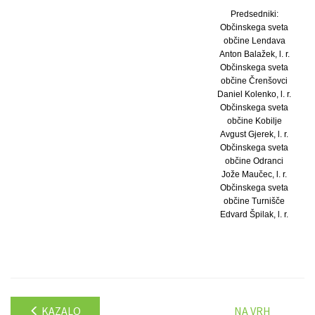
Predsedniki:
Občinskega sveta
občine Lendava
Anton Balažek, l. r.
Občinskega sveta
občine Črenšovci
Daniel Kolenko, l. r.
Občinskega sveta
občine Kobilje
Avgust Gjerek, l. r.
Občinskega sveta
občine Odranci
Jože Maučec, l. r.
Občinskega sveta
občine Turnišče
Edvard Špilak, l. r.
KAZALO
NA VRH