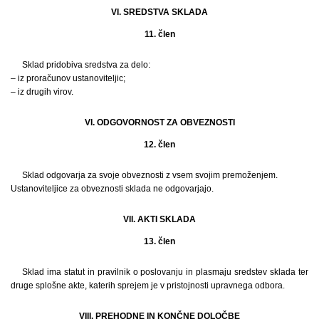
VI. SREDSTVA SKLADA
11. člen
Sklad pridobiva sredstva za delo:
– iz proračunov ustanoviteljic;
– iz drugih virov.
VI. ODGOVORNOST ZA OBVEZNOSTI
12. člen
Sklad odgovarja za svoje obveznosti z vsem svojim premoženjem.
Ustanoviteljice za obveznosti sklada ne odgovarjajo.
VII. AKTI SKLADA
13. člen
Sklad ima statut in pravilnik o poslovanju in plasmaju sredstev sklada ter
druge splošne akte, katerih sprejem je v pristojnosti upravnega odbora.
VIII. PREHODNE IN KONČNE DOLOČBE