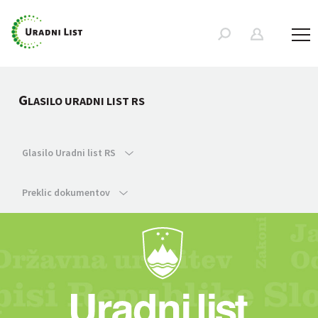
G
LASILO URADNI LIST RS
Glasilo Uradni list RS
Preklic dokumentov