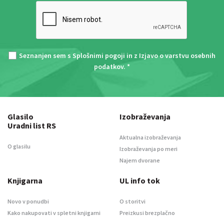
Seznanjen sem s
Splošnimi pogoji
in z
Izjavo o varstvu osebnih
podatkov
. *
Glasilo
Izobraževanja
Uradni list RS
Aktualna izobraževanja
O glasilu
Izobraževanja po meri
Najem dvorane
Knjigarna
UL info tok
Novo v ponudbi
O storitvi
Kako nakupovati v spletni knjigarni
Preizkusi brezplačno