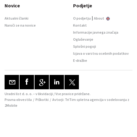
Novice
Podjetje
|
Aktualni članki
O podjetju
About
Naroči se na novice
Kontakt
Informacije javnega značaja
Oglaševanje
Splošni pogoji
Izjava o varstvu osebnih podatkov
E-dražbe
Uradni list d. o. o. – v likvidaciji / Vse pravice pridržane.
Pravna obvestila
/
Piškotki
/ Avtorji:
TriTim spletna agencija
v sodelovanju z
2Mobile