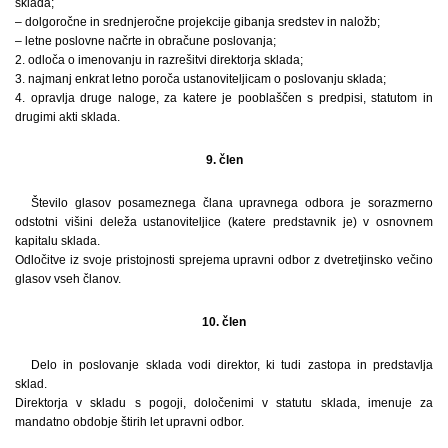
sklada;
– dolgoročne in srednjeročne projekcije gibanja sredstev in naložb;
– letne poslovne načrte in obračune poslovanja;
2. odloča o imenovanju in razrešitvi direktorja sklada;
3. najmanj enkrat letno poroča ustanoviteljicam o poslovanju sklada;
4. opravlja druge naloge, za katere je pooblaščen s predpisi, statutom in
drugimi akti sklada.
9. člen
Število glasov posameznega člana upravnega odbora je sorazmerno
odstotni višini deleža ustanoviteljice (katere predstavnik je) v osnovnem
kapitalu sklada.
Odločitve iz svoje pristojnosti sprejema upravni odbor z dvetretjinsko večino
glasov vseh članov.
10. člen
Delo in poslovanje sklada vodi direktor, ki tudi zastopa in predstavlja
sklad.
Direktorja v skladu s pogoji, določenimi v statutu sklada, imenuje za
mandatno obdobje štirih let upravni odbor.