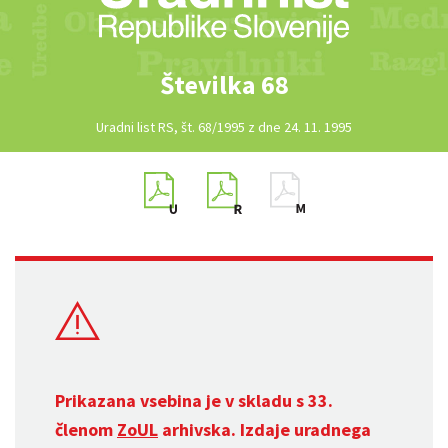
Številka 68
Uradni list RS, št. 68/1995 z dne 24. 11. 1995
Prikazana vsebina je v skladu s 33.
členom
ZoUL
arhivska. Izdaje uradnega