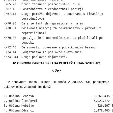
J/65.23   Drugo finančno posredništvo, d. n.

J/67.12   Posredništvo z vrednostnimi papirji

J/67.13   Druge pomožne dejavnosti, povezane s finančnim 

          posredništvom

K/70.20   Dajanje lastnih nepremičnin v najem

K/70.31   Dejavnost agencij za posredništvo v prometu z 

          nepremičninami

K/70.32   Upravljanje z nepremičninami za plačilo ali po 

          pogodbi

K/72.40   Dejavnosti, povezane s podatkovnimi bazami

K/74.14   Podjetniško in poslovno svetovanje

K/74.843  Druge poslovne dejavnosti.
IV. OSNOVNI KAPITAL SKLADA IN DELEŽI USTANOVITELJIC
5. člen
V osnovnem kapitalu sklada, ki znaša 21,303.527 SIT, participirajo
ustanoviteljice z naslednjimi deleži:
1. Občina Lendava                                 11,267.435 S
2. Občina Črenšovci                                5,023.372 S
3. Občina Kobilje                                    526.197 S
4. Občina Odranci                                  1,478.465 S