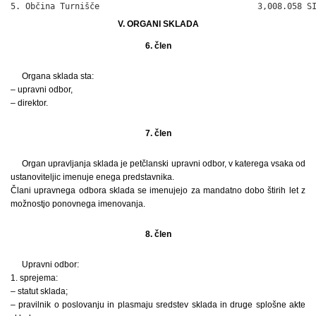
5. Občina Turnišče                                3,008.058 S
V. ORGANI SKLADA
6. člen
Organa sklada sta:
– upravni odbor,
– direktor.
7. člen
Organ upravljanja sklada je petčlanski upravni odbor, v katerega vsaka od
ustanoviteljic imenuje enega predstavnika.
Člani upravnega odbora sklada se imenujejo za mandatno dobo štirih let z
možnostjo ponovnega imenovanja.
8. člen
Upravni odbor:
1. sprejema:
– statut sklada;
– pravilnik o poslovanju in plasmaju sredstev sklada in druge splošne akte