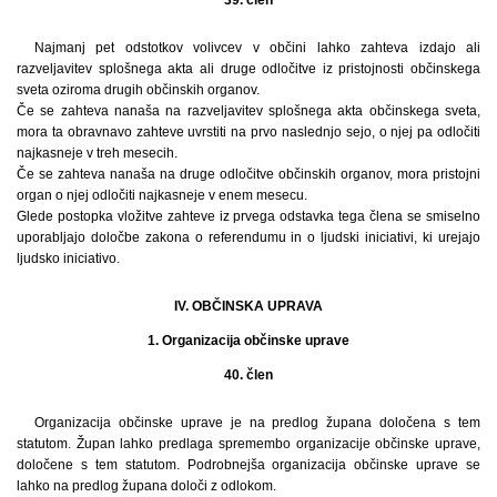
Najmanj pet odstotkov volivcev v občini lahko zahteva izdajo ali
razveljavitev splošnega akta ali druge odločitve iz pristojnosti občinskega
sveta oziroma drugih občinskih organov.
Če se zahteva nanaša na razveljavitev splošnega akta občinskega sveta,
mora ta obravnavo zahteve uvrstiti na prvo naslednjo sejo, o njej pa odločiti
najkasneje v treh mesecih.
Če se zahteva nanaša na druge odločitve občinskih organov, mora pristojni
organ o njej odločiti najkasneje v enem mesecu.
Glede postopka vložitve zahteve iz prvega odstavka tega člena se smiselno
uporabljajo določbe zakona o referendumu in o ljudski iniciativi, ki urejajo
ljudsko iniciativo.
IV. OBČINSKA UPRAVA
1. Organizacija občinske uprave
40. člen
Organizacija občinske uprave je na predlog župana določena s tem
statutom. Župan lahko predlaga spremembo organizacije občinske uprave,
določene s tem statutom. Podrobnejša organizacija občinske uprave se
lahko na predlog župana določi z odlokom.