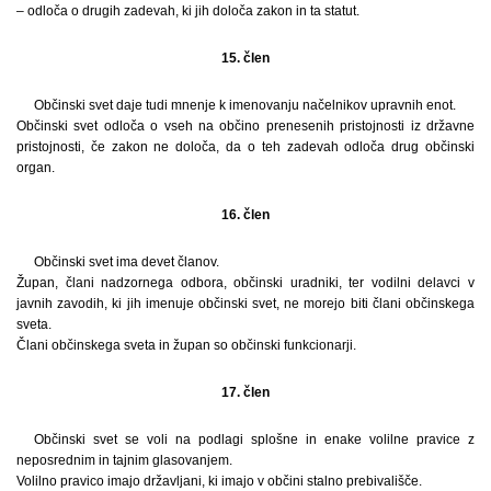
– odloča o drugih zadevah, ki jih določa zakon in ta statut.
15. člen
Občinski svet daje tudi mnenje k imenovanju načelnikov upravnih enot.
Občinski svet odloča o vseh na občino prenesenih pristojnosti iz državne
pristojnosti, če zakon ne določa, da o teh zadevah odloča drug občinski
organ.
16. člen
Občinski svet ima devet članov.
Župan, člani nadzornega odbora, občinski uradniki, ter vodilni delavci v
javnih zavodih, ki jih imenuje občinski svet, ne morejo biti člani občinskega
sveta.
Člani občinskega sveta in župan so občinski funkcionarji.
17. člen
Občinski svet se voli na podlagi splošne in enake volilne pravice z
neposrednim in tajnim glasovanjem.
Volilno pravico imajo državljani, ki imajo v občini stalno prebivališče.