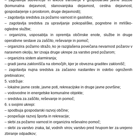
(komunalna dejavnost, stanovanjska dejavnost, cestna dejavnost,
gospodarjenje s prostorom, druge dejavnosti);
– zagotavlja sredstva za požarno varnost in gasilstvo;
– zagotavlja sredstva za upravljanje pokopališke, pogrebne in mrliško-
ogledne službe;
– organizira, usposablja in opremlja občinske enote, službe in druge
operativne sestave za zaščito, reševanje in pomoč;
– organizira požarno stražo, ko je razglašena povečana nevarnost požarov v
naravnem okolju, ter izvaja druge ukrepe za varstvo pred požarom;
– organizira sistem alarmiranja;
– gradi javna zaklonišča na območjih, kjer je obvezna graditev zaklonišč;
– zagotavlja nujna sredstva za začasno nastanitev in oskrbo ogroženih
prebivalcev;
5. vzdržuje:
– lokalne javne ceste, javne poti, rekreacijske in druge javne površine;
– vodovodne in energetske komunalne objekte;
– sredstva za zaščito, reševanje in pomoč;
6. s svojimi ukrepi:
– spodbuja gospodarski razvoj občine;
– pospešuje razvoj športa in rekreacije;
– skrbi za požarno varnost in organizira reševalno pomoč;
– skrbi za varstvo zraka, tal, vodnih virov, varstvo pred hrupom ter za urejeno
zbiranje odpadkov;