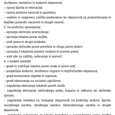
društveno, turistično in kulturno dejavnost;
– razvoj športa in rekreacije;
– razvoj požarne varnosti in gasilstva;
– osebno in vzajemno zaščito prebivalcev ter dejavnosti za preprečevanje in
blažitev posledic naravnih in drugih nesreč;
3. na področju upravljanja:
– upravlja občinsko premoženje;
– upravlja lokalne javne službe;
– vodi javna in druga podjetja;
– upravlja občinske javne površine in drugo javno dobro;
– upravlja z lokalnimi javnimi cestami in javnimi potmi;
– vodi sile za zaščito, reševanje in pomoč;
4. s svojimi sredstvi:
– gradi in vzdržuje lokalne javne ceste in javne poti;
– pospešuje kulturno, društveno vzgojno in knjižničarsko dejavnost;
– gradi komunalne objekte in naprave;
– gradi stanovanja za socialno ogrožene;
– zagotavlja delovanje lokalnih javnih služb;
– zagotavlja delovanje občinskega sveta, župana in odborov ter občinske
uprave;
– zagotavlja sredstva za izvajanje dejavnosti na področju kulture, športa,
socialnega varstva, otroškega varstva, zdravstvenega varstva in drugih
dejavnosti;
– zagotavlja subvencije in tekoče transferje v gospodarske javne službe