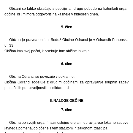
Občani se lahko obračajo s peticijo ali drugo pobudo na katerikoli organ
občine, ki jim mora odgovoriti najkasneje v tridesetih dneh.
5. člen
Občina je pravna oseba. Sedež Občine Odranci je v Odrancih Panonska
ul. 33.
Občina ima svoj pečat, ki vsebuje ime občine in kraja.
6. člen
Občina Odranci se povezuje v pokrajino.
Občina Odranci sodeluje z drugimi občinami za opravljanje skupnih zadev
po načelih prostovoljnosti in solidarnosti.
II. NALOGE OBČINE
7. člen
Občina po svojih organih samostojno ureja in upravlja vse lokalne zadeve
javnega pomena, določene s tem statutom in zakonom, zlasti pa: