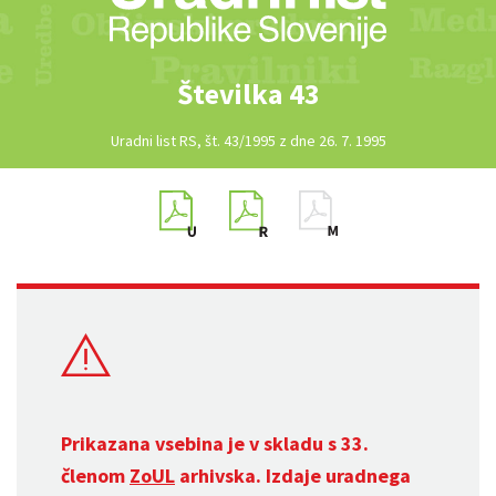
Številka 43
Uradni list RS, št. 43/1995 z dne 26. 7. 1995
Prikazana vsebina je v skladu s 33.
členom
ZoUL
arhivska. Izdaje uradnega