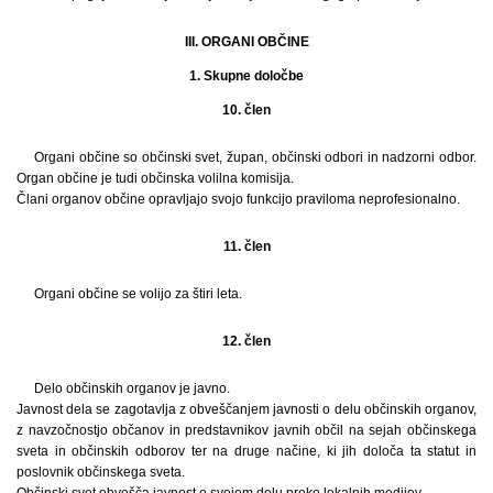
III. ORGANI OBČINE
1. Skupne določbe
10. člen
Organi občine so občinski svet, župan, občinski odbori in nadzorni odbor.
Organ občine je tudi občinska volilna komisija.
Člani organov občine opravljajo svojo funkcijo praviloma neprofesionalno.
11. člen
Organi občine se volijo za štiri leta.
12. člen
Delo občinskih organov je javno.
Javnost dela se zagotavlja z obveščanjem javnosti o delu občinskih organov,
z navzočnostjo občanov in predstavnikov javnih občil na sejah občinskega
sveta in občinskih odborov ter na druge načine, ki jih določa ta statut in
poslovnik občinskega sveta.
Občinski svet obvešča javnost o svojem delu preko lokalnih medijev.