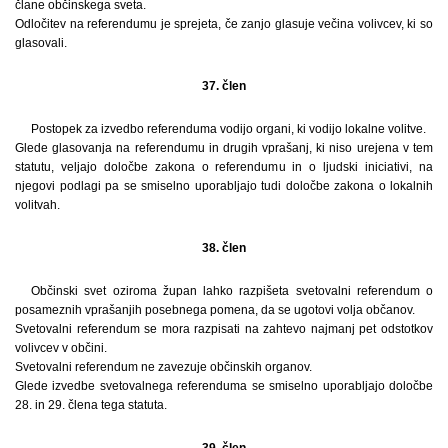
člane občinskega sveta.
Odločitev na referendumu je sprejeta, če zanjo glasuje večina volivcev, ki so
glasovali.
37. člen
Postopek za izvedbo referenduma vodijo organi, ki vodijo lokalne volitve.
Glede glasovanja na referendumu in drugih vprašanj, ki niso urejena v tem
statutu, veljajo določbe zakona o referendumu in o ljudski iniciativi, na
njegovi podlagi pa se smiselno uporabljajo tudi določbe zakona o lokalnih
volitvah.
38. člen
Občinski svet oziroma župan lahko razpišeta svetovalni referendum o
posameznih vprašanjih posebnega pomena, da se ugotovi volja občanov.
Svetovalni referendum se mora razpisati na zahtevo najmanj pet odstotkov
volivcev v občini.
Svetovalni referendum ne zavezuje občinskih organov.
Glede izvedbe svetovalnega referenduma se smiselno uporabljajo določbe
28. in 29. člena tega statuta.
39. člen