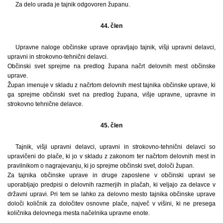
Za delo urada je tajnik odgovoren županu.
44. člen
Upravne naloge občinske uprave opravljajo tajnik, višji upravni delavci,
upravni in strokovno-tehnični delavci.
Občinski svet sprejme na predlog župana načrt delovnih mest občinske
uprave.
Župan imenuje v skladu z načrtom delovnih mest tajnika občinske uprave, ki
ga sprejme občinski svet na predlog župana, višje upravne, upravne in
strokovno tehnične delavce.
45. člen
Tajnik, višji upravni delavci, upravni in strokovno-tehnični delavci so
upravičeni do plače, ki jo v skladu z zakonom ter načrtom delovnih mest in
pravilnikom o nagrajevanju, ki jo sprejme občinski svet, določi župan.
Za tajnika občinske uprave in druge zaposlene v občinski upravi se
uporabljajo predpisi o delovnih razmerjih in plačah, ki veljajo za delavce v
državni upravi. Pri tem se lahko za delovno mesto tajnika občinske uprave
določi količnik za določitev osnovne plače, največ v višini, ki ne presega
količnika delovnega mesta načelnika upravne enote.