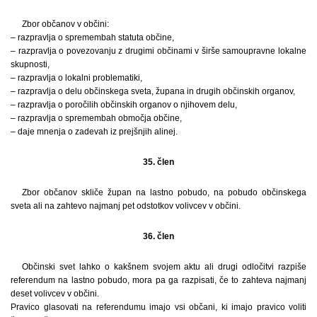
Zbor občanov v občini:
– razpravlja o spremembah statuta občine,
– razpravlja o povezovanju z drugimi občinami v širše samoupravne lokalne
skupnosti,
– razpravlja o lokalni problematiki,
– razpravlja o delu občinskega sveta, župana in drugih občinskih organov,
– razpravlja o poročilih občinskih organov o njihovem delu,
– razpravlja o spremembah območja občine,
– daje mnenja o zadevah iz prejšnjih alinej.
35. člen
Zbor občanov skliče župan na lastno pobudo, na pobudo občinskega
sveta ali na zahtevo najmanj pet odstotkov volivcev v občini.
36. člen
Občinski svet lahko o kakšnem svojem aktu ali drugi odločitvi razpiše
referendum na lastno pobudo, mora pa ga razpisati, če to zahteva najmanj
deset volivcev v občini.
Pravico glasovati na referendumu imajo vsi občani, ki imajo pravico voliti