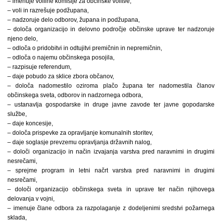
– imenuje volilne komisije za občinske volitve,
– voli in razrešuje podžupana,
– nadzoruje delo odborov, župana in podžupana,
– določa organizacijo in delovno področje občinske uprave ter nadzoruje
njeno delo,
– odloča o pridobitvi in odtujitvi premičnin in nepremičnin,
– odloča o najemu občinskega posojila,
– razpisuje referendum,
– daje pobudo za sklice zbora občanov,
– določa nadomestilo oziroma plačo župana ter nadomestila članov
občinskega sveta, odborov in nadzornega odbora,
– ustanavlja gospodarske in druge javne zavode ter javne gopodarske
službe,
– daje koncesije,
– določa prispevke za opravljanje komunalnih storitev,
– daje soglasje prevzemu opravljanja državnih nalog,
– določi organizacijo in način izvajanja varstva pred naravnimi in drugimi
nesrečami,
– sprejme program in letni načrt varstva pred naravnimi in drugimi
nesrečami,
– določi organizacijo občinskega sveta in uprave ter način njihovega
delovanja v vojni,
– imenuje člane odbora za razpolaganje z dodeljenimi sredstvi požarnega
sklada,