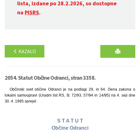
lista, izdane po 28.2.2026, so dostopne
na
PISRS
.
KAZALO
2054. Statut Občine Odranci, stran 3358.
Občinski svet občine Odranci je na podlagi 29. in 64. člena zakona o
lokalni samoupravi (Uradni list RS, št. 72/93, 57/94 in 14/95) na 4. seji dne
30. 4. 1995 sprejel
S T A T U T
Občine Odranci