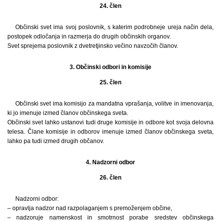
24. člen
Občinski svet ima svoj poslovnik, s katerim podrobneje ureja način dela,
postopek odločanja in razmerja do drugih občinskih organov.
Svet sprejema poslovnik z dvetretjinsko večino navzočih članov.
3. Občinski odbori in komisije
25. člen
Občinski svet ima komisijo za mandatna vprašanja, volitve in imenovanja,
ki jo imenuje izmed članov občinskega sveta.
Občinski svet lahko ustanovi tudi druge komisije in odbore kot svoja delovna
telesa. Člane komisije in odborov imenuje izmed članov občinskega sveta,
lahko pa tudi izmed drugih občanov.
4. Nadzorni odbor
26. člen
Nadzorni odbor:
– opravlja nadzor nad razpolaganjem s premoženjem občine,
– nadzoruje namenskost in smotrnost porabe sredstev občinskega