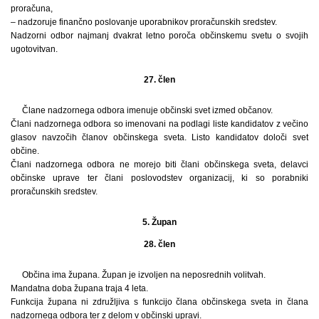
proračuna,
– nadzoruje finančno poslovanje uporabnikov proračunskih sredstev.
Nadzorni odbor najmanj dvakrat letno poroča občinskemu svetu o svojih
ugotovitvan.
27. člen
Člane nadzornega odbora imenuje občinski svet izmed občanov.
Člani nadzornega odbora so imenovani na podlagi liste kandidatov z večino
glasov navzočih članov občinskega sveta. Listo kandidatov določi svet
občine.
Člani nadzornega odbora ne morejo biti člani občinskega sveta, delavci
občinske uprave ter člani poslovodstev organizacij, ki so porabniki
proračunskih sredstev.
5. Župan
28. člen
Občina ima župana. Župan je izvoljen na neposrednih volitvah.
Mandatna doba župana traja 4 leta.
Funkcija župana ni združljiva s funkcijo člana občinskega sveta in člana
nadzornega odbora ter z delom v občinski upravi.