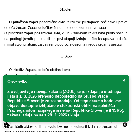
51. člen
O pritožbah zoper posamične akte iz izvirne pristojnosti občinske uprave
odloča župan. Zoper odločitev župana je dopusten upravni spor.
O pritožbah zoper posamične akte, ki jih v zadevah iz državne pristojnosti in
na podlagi javnih pooblastil na prvi stopnji izdaja občinska uprava, odloča
ministrstvo, pristojno za ustrezno področje oziroma njegov organ v sestavi.
52. člen
O izločitvi župana odloča občinski svet.
O izločitvi tajnika odloča župan.
×
O izločitvi uradne osebe odloča župan, če pa upravo vodi po pooblastilu
Obvestilo
župana tajnik, odloča o izločitvi uradnih oseb tajnik.
Z uveljavitvijo
novega zakona (ZOUL)
se je
izdajanje uradnega
lista s 1. 3. 2026 preneslo
neposredno
na Službo Vlade
2. Nadzor nad zakonitostjo dela uprave
Republike Slovenije za zakonodajo
. Od tega datuma bodo vse
objave dostopne izključno v elektronski obliki na spletišču
53. člen
Pravnega informacijskega sistema Republike Slovenije (PISRS),
tiskana izdaja pa se z 28. 2. 2026 ukinja.
Vsako ministrstvo na svojem področju nadzoruje zakonitost splošnih in
posamičnih aktov, ki jih iz svoje izvirne pristojnosti izdajajo župan, občinski