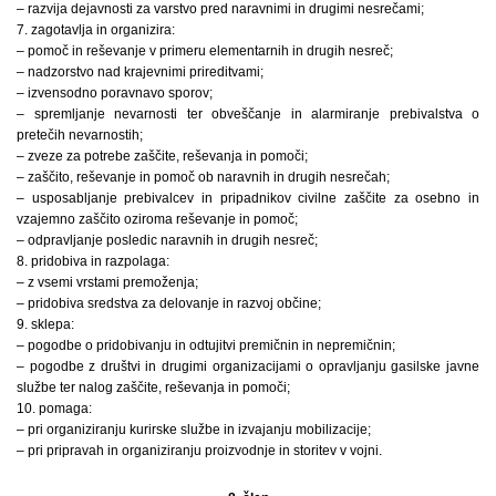
– razvija dejavnosti za varstvo pred naravnimi in drugimi nesrečami;
7. zagotavlja in organizira:
– pomoč in reševanje v primeru elementarnih in drugih nesreč;
– nadzorstvo nad krajevnimi prireditvami;
– izvensodno poravnavo sporov;
– spremljanje nevarnosti ter obveščanje in alarmiranje prebivalstva o
pretečih nevarnostih;
– zveze za potrebe zaščite, reševanja in pomoči;
– zaščito, reševanje in pomoč ob naravnih in drugih nesrečah;
– usposabljanje prebivalcev in pripadnikov civilne zaščite za osebno in
vzajemno zaščito oziroma reševanje in pomoč;
– odpravljanje posledic naravnih in drugih nesreč;
8. pridobiva in razpolaga:
– z vsemi vrstami premoženja;
– pridobiva sredstva za delovanje in razvoj občine;
9. sklepa:
– pogodbe o pridobivanju in odtujitvi premičnin in nepremičnin;
– pogodbe z društvi in drugimi organizacijami o opravljanju gasilske javne
službe ter nalog zaščite, reševanja in pomoči;
10. pomaga:
– pri organiziranju kurirske službe in izvajanju mobilizacije;
– pri pripravah in organiziranju proizvodnje in storitev v vojni.