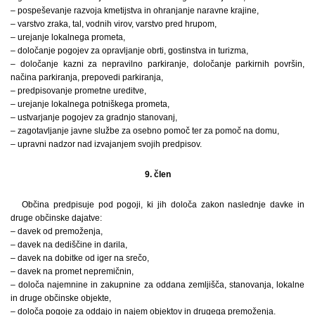
– pospeševanje razvoja kmetijstva in ohranjanje naravne krajine,
– varstvo zraka, tal, vodnih virov, varstvo pred hrupom,
– urejanje lokalnega prometa,
– določanje pogojev za opravljanje obrti, gostinstva in turizma,
– določanje kazni za nepravilno parkiranje, določanje parkirnih površin,
načina parkiranja, prepovedi parkiranja,
– predpisovanje prometne ureditve,
– urejanje lokalnega potniškega prometa,
– ustvarjanje pogojev za gradnjo stanovanj,
– zagotavljanje javne službe za osebno pomoč ter za pomoč na domu,
– upravni nadzor nad izvajanjem svojih predpisov.
9. člen
Občina predpisuje pod pogoji, ki jih določa zakon naslednje davke in
druge občinske dajatve:
– davek od premoženja,
– davek na dediščine in darila,
– davek na dobitke od iger na srečo,
– davek na promet nepremičnin,
– določa najemnine in zakupnine za oddana zemljišča, stanovanja, lokalne
in druge občinske objekte,
– določa pogoje za oddajo in najem objektov in drugega premoženja.