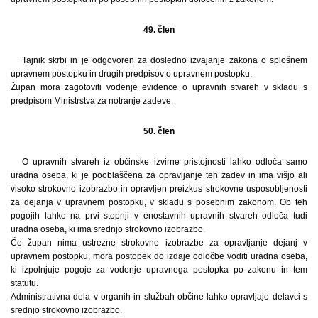
49. člen
Tajnik skrbi in je odgovoren za dosledno izvajanje zakona o splošnem
upravnem postopku in drugih predpisov o upravnem postopku.
Župan mora zagotoviti vodenje evidence o upravnih stvareh v skladu s
predpisom Ministrstva za notranje zadeve.
50. člen
O upravnih stvareh iz občinske izvirne pristojnosti lahko odloča samo
uradna oseba, ki je pooblaščena za opravljanje teh zadev in ima višjo ali
visoko strokovno izobrazbo in opravljen preizkus strokovne usposobljenosti
za dejanja v upravnem postopku, v skladu s posebnim zakonom. Ob teh
pogojih lahko na prvi stopnji v enostavnih upravnih stvareh odloča tudi
uradna oseba, ki ima srednjo strokovno izobrazbo.
Če župan nima ustrezne strokovne izobrazbe za opravljanje dejanj v
upravnem postopku, mora postopek do izdaje odločbe voditi uradna oseba,
ki izpolnjuje pogoje za vodenje upravnega postopka po zakonu in tem
statutu.
Administrativna dela v organih in službah občine lahko opravljajo delavci s
srednjo strokovno izobrazbo.