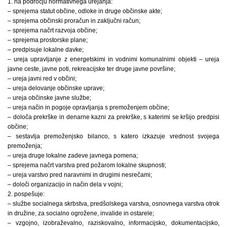
1. na področju normativnega urejanja:
– sprejema statut občine, odloke in druge občinske akte;
– sprejema občinski proračun in zaključni račun;
– sprejema načrt razvoja občine;
– sprejema prostorske plane;
– predpisuje lokalne davke;
– ureja upravljanje z energetskimi in vodnimi komunalnimi objekti – ureja
javne ceste, javne poti, rekreacijske ter druge javne površine;
– ureja javni red v občini;
– ureja delovanje občinske uprave;
– ureja občinske javne službe;
– ureja način in pogoje opravljanja s premoženjem občine;
– določa prekrške in denarne kazni za prekrške, s katerimi se kršijo predpisi
občine;
– sestavlja premoženjsko bilanco, s katero izkazuje vrednost svojega
premoženja;
– ureja druge lokalne zadeve javnega pomena;
– sprejema načrt varstva pred požarom lokalne skupnosti;
– ureja varstvo pred naravnimi in drugimi nesrečami;
– določi organizacijo in način dela v vojni;
2. pospešuje:
– službe socialnega skrbstva, predšolskega varstva, osnovnega varstva otrok
in družine, za socialno ogrožene, invalide in ostarele;
– vzgojno, izobraževalno, raziskovalno, informacijsko, dokumentacijsko,