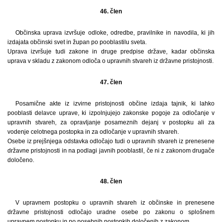
46. člen
Občinska uprava izvršuje odloke, odredbe, pravilnike in navodila, ki jih
izdajata občinski svet in župan po pooblastilu sveta.
Uprava izvršuje tudi zakone in druge predpise države, kadar občinska
uprava v skladu z zakonom odloča o upravnih stvareh iz državne pristojnosti.
47. člen
Posamične akte iz izvirne pristojnosti občine izdaja tajnik, ki lahko
pooblasti delavce uprave, ki izpolnjujejo zakonske pogoje za odločanje v
upravnih stvareh, za opravljanje posameznih dejanj v postopku ali za
vodenje celotnega postopka in za odločanje v upravnih stvareh.
Osebe iz prejšnjega odstavka odločajo tudi o upravnih stvareh iz prenesene
državne pristojnosti in na podlagi javnih pooblastil, če ni z zakonom drugače
določeno.
48. člen
V upravnem postopku o upravnih stvareh iz občinske in prenesene
državne pristojnosti odločajo uradne osebe po zakonu o splošnem
upravnem postopku in po posebnih postopkih določenih z zakonom.