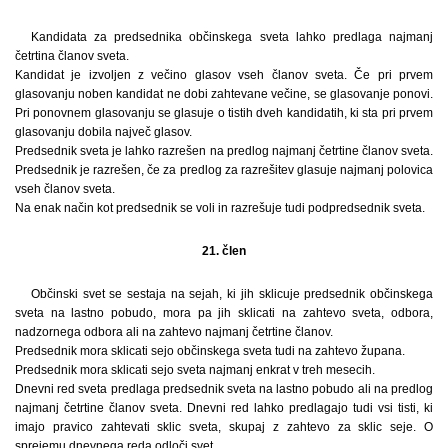
Kandidata za predsednika občinskega sveta lahko predlaga najmanj
četrtina članov sveta.
Kandidat je izvoljen z večino glasov vseh članov sveta. Če pri prvem
glasovanju noben kandidat ne dobi zahtevane večine, se glasovanje ponovi.
Pri ponovnem glasovanju se glasuje o tistih dveh kandidatih, ki sta pri prvem
glasovanju dobila največ glasov.
Predsednik sveta je lahko razrešen na predlog najmanj četrtine članov sveta.
Predsednik je razrešen, če za predlog za razrešitev glasuje najmanj polovica
vseh članov sveta.
Na enak način kot predsednik se voli in razrešuje tudi podpredsednik sveta.
21. člen
Občinski svet se sestaja na sejah, ki jih sklicuje predsednik občinskega
sveta na lastno pobudo, mora pa jih sklicati na zahtevo sveta, odbora,
nadzornega odbora ali na zahtevo najmanj četrtine članov.
Predsednik mora sklicati sejo občinskega sveta tudi na zahtevo župana.
Predsednik mora sklicati sejo sveta najmanj enkrat v treh mesecih.
Dnevni red sveta predlaga predsednik sveta na lastno pobudo ali na predlog
najmanj četrtine članov sveta. Dnevni red lahko predlagajo tudi vsi tisti, ki
imajo pravico zahtevati sklic sveta, skupaj z zahtevo za sklic seje. O
sprejemu dnevnega reda odloči svet.