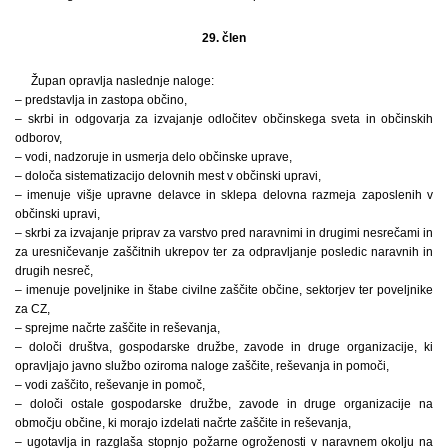
29. člen
Župan opravlja naslednje naloge:
– predstavlja in zastopa občino,
– skrbi in odgovarja za izvajanje odločitev občinskega sveta in občinskih
odborov,
– vodi, nadzoruje in usmerja delo občinske uprave,
– določa sistematizacijo delovnih mest v občinski upravi,
– imenuje višje upravne delavce in sklepa delovna razmeja zaposlenih v
občinski upravi,
– skrbi za izvajanje priprav za varstvo pred naravnimi in drugimi nesrečami in
za uresničevanje zaščitnih ukrepov ter za odpravljanje posledic naravnih in
drugih nesreč,
– imenuje poveljnike in štabe civilne zaščite občine, sektorjev ter poveljnike
za CZ,
– sprejme načrte zaščite in reševanja,
– določi društva, gospodarske družbe, zavode in druge organizacije, ki
opravljajo javno službo oziroma naloge zaščite, reševanja in pomoči,
– vodi zaščito, reševanje in pomoč,
– določi ostale gospodarske družbe, zavode in druge organizacije na
območju občine, ki morajo izdelati načrte zaščite in reševanja,
– ugotavlja in razglaša stopnjo požarne ogroženosti v naravnem okolju na