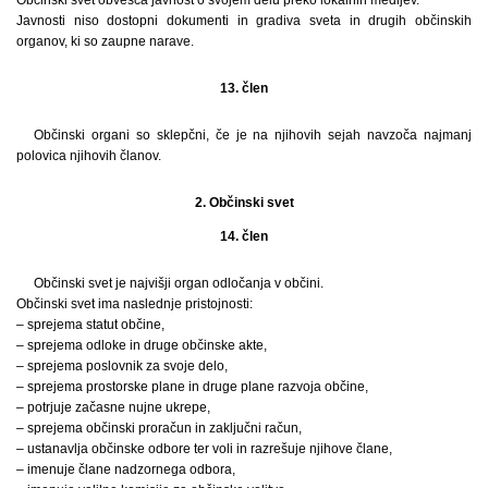
Javnosti niso dostopni dokumenti in gradiva sveta in drugih občinskih
organov, ki so zaupne narave.
13. člen
Občinski organi so sklepčni, če je na njihovih sejah navzoča najmanj
polovica njihovih članov.
2. Občinski svet
14. člen
Občinski svet je najvišji organ odločanja v občini.
Občinski svet ima naslednje pristojnosti:
– sprejema statut občine,
– sprejema odloke in druge občinske akte,
– sprejema poslovnik za svoje delo,
– sprejema prostorske plane in druge plane razvoja občine,
– potrjuje začasne nujne ukrepe,
– sprejema občinski proračun in zaključni račun,
– ustanavlja občinske odbore ter voli in razrešuje njihove člane,
– imenuje člane nadzornega odbora,