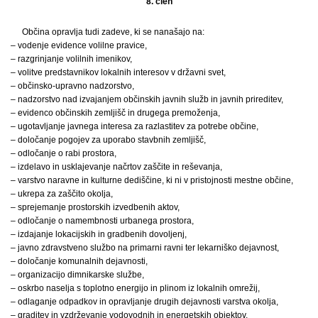
8. člen
Občina opravlja tudi zadeve, ki se nanašajo na:
– vodenje evidence volilne pravice,
– razgrinjanje volilnih imenikov,
– volitve predstavnikov lokalnih interesov v državni svet,
– občinsko-upravno nadzorstvo,
– nadzorstvo nad izvajanjem občinskih javnih služb in javnih prireditev,
– evidenco občinskih zemljišč in drugega premoženja,
– ugotavljanje javnega interesa za razlastitev za potrebe občine,
– določanje pogojev za uporabo stavbnih zemljišč,
– odločanje o rabi prostora,
– izdelavo in usklajevanje načrtov zaščite in reševanja,
– varstvo naravne in kulturne dediščine, ki ni v pristojnosti mestne občine,
– ukrepa za zaščito okolja,
– sprejemanje prostorskih izvedbenih aktov,
– odločanje o namembnosti urbanega prostora,
– izdajanje lokacijskih in gradbenih dovoljenj,
– javno zdravstveno službo na primarni ravni ter lekarniško dejavnost,
– določanje komunalnih dejavnosti,
– organizacijo dimnikarske službe,
– oskrbo naselja s toplotno energijo in plinom iz lokalnih omrežij,
– odlaganje odpadkov in opravljanje drugih dejavnosti varstva okolja,
– graditev in vzdrževanje vodovodnih in energetskih objektov,