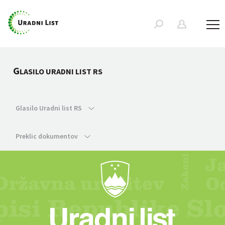
G
LASILO URADNI LIST RS
Glasilo Uradni list RS
Preklic dokumentov