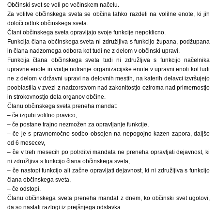
Občinski svet se voli po večinskem načelu.
Za volitve občinskega sveta se občina lahko razdeli na volilne enote, ki jih
določi odlok občinskega sveta.
Člani občinskega sveta opravljajo svoje funkcije nepoklicno.
Funkcija člana občinskega sveta ni združljiva s funkcijo župana, podžupana
in člana nadzornega odbora kot tudi ne z delom v občinski upravi.
Funkcija člana občinskega sveta tudi ni združljiva s funkcijo načelnika
upravne enote in vodje notranje organizacijske enote v upravni enoti kot tudi
ne z delom v državni upravi na delovnih mestih, na katerih delavci izvršujejo
pooblastila v zvezi z nadzorstvom nad zakonitostjo oziroma nad primernostjo
in strokovnostjo dela organov občine.
Članu občinskega sveta preneha mandat:
– če izgubi volilno pravico,
– če postane trajno nezmožen za opravljanje funkcije,
– če je s pravnomočno sodbo obsojen na nepogojno kazen zapora, daljšo
od 6 mesecev,
– če v treh mesecih po potrditvi mandata ne preneha opravljati dejavnost, ki
ni združljiva s funkcijo člana občinskega sveta,
– če nastopi funkcijo ali začne opravljati dejavnost, ki ni združljiva s funkcijo
člana občinskega sveta,
– če odstopi.
Članu občinskega sveta preneha mandat z dnem, ko občinski svet ugotovi,
da so nastali razlogi iz prejšnjega odstavka.