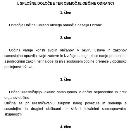
I. SPLOŠNE DOLOČBE TER OBMOČJE OBČINE ODRANCI
1. člen
Območje Občine Odranci obsega območje naselja Odranci.
2. člen
Občina varuje koristi svojih občanov. V okviru ustave in zakonov
samostojno opravlja svoje zadeve in izvršuje naloge, ki so nanjo prenesene
s področnimi zakoni ter naloge, ki jih s soglasjem občine prenese v občinsko
pristojnost država.
3. člen
Občani uresničujejo lokalno samoupravo v občini neposredno in prek
organov občine.
Občina se pri uresničevanju skupnih nalog povezuje in sodeluje s
sosednjimi in drugimi občinami ter širšimi lokalnimi samoupravnimi
skupnostmi.
4. člen