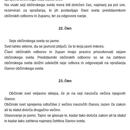
Na vsaki seji občinskega sveta mora biti določen čas, najmanj pa pol ure,
rezerviran za vprašanja, ki jih postavljajo člani sveta predstavnikom
občinskih odborov in županu, ter za odgovore nanje.
22. člen
Seje občinskega sveta so javne.
Svet lahko sklene, da se javnost izključi, če to terja javni interes.
Člani občinskih odborov in župan imajo pravico prisostvovati sejam
občinskega sveta. Predstavniki občinskih odborov so se na zahtevo
občinskega sveta dolžni udeležiti seje odbora in odgovarjati na vprašanja
članov občinskega sveta.
23. člen
Občinski svet veljavno sklepa, če je na seji navzoča večina njegovih
članov.
Občinski svet sprejema odločitve z večino navzočih članov, razen če zakon
ali ta statut določa drugačno večino.
Glasovanje je javno. Tajno se glasuje le, kadar tako določa zakon ali ta statut
in kadar tako zahteva najmanj četrtina članov sveta.