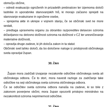
območju občine,
– odredi evakuacijo ogroženih in prizadetih prebivalcev ter izjemoma določi
lastnike in uporabnike stanovanjskih hiš, ki morajo začasno sprejeti na
stanovanje evakuirane in ogrožene osebe,
– sprejema akte in ukrepe v vojnem stanju, če se občinski svet ne more
sestati,
– predlaga upravnemu organu za obrambo razporeditev delavcev oziroma
državljanov na delovno dolžnost oziroma na dolžnost v CZ ter uresničevanje
materialne dolžnosti,
– opravlja druge zadeve, ki jih določa zakon in ta statut.
Občinski svet lahko določi, da bo določene naloge iz pristojnosti občinskega
sveta opravljal župan.
30. člen
Župan mora zadržati izvajanje nezakonite odločitve občinskega sveta ali
občinskega odbora. Če to stori, mora navesti razloge za zadržanje take
odločitve na seji občinskega sveta oziroma občinskega odbora.
Če se odločitev sveta oziroma odbora nanaša na zadeve, ki so bile z
zakonom poverjene občini, mora župan opozoriti pristojno ministrstvo na
nezakonitost oziroma neprimernost odločitve.
31. člen