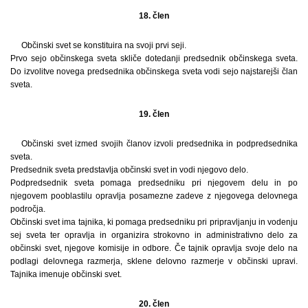
18. člen
Občinski svet se konstituira na svoji prvi seji.
Prvo sejo občinskega sveta skliče dotedanji predsednik občinskega sveta.
Do izvolitve novega predsednika občinskega sveta vodi sejo najstarejši član
sveta.
19. člen
Občinski svet izmed svojih članov izvoli predsednika in podpredsednika
sveta.
Predsednik sveta predstavlja občinski svet in vodi njegovo delo.
Podpredsednik sveta pomaga predsedniku pri njegovem delu in po
njegovem pooblastilu opravlja posamezne zadeve z njegovega delovnega
področja.
Občinski svet ima tajnika, ki pomaga predsedniku pri pripravljanju in vodenju
sej sveta ter opravlja in organizira strokovno in administrativno delo za
občinski svet, njegove komisije in odbore. Če tajnik opravlja svoje delo na
podlagi delovnega razmerja, sklene delovno razmerje v občinski upravi.
Tajnika imenuje občinski svet.
20. člen