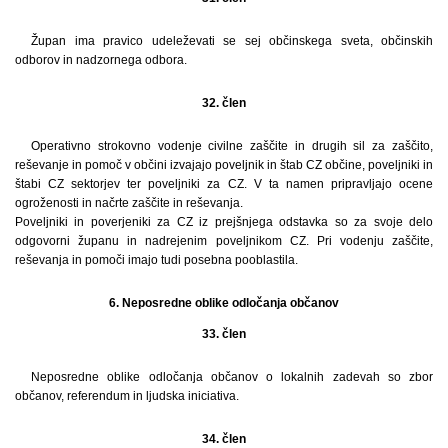
Župan ima pravico udeleževati se sej občinskega sveta, občinskih
odborov in nadzornega odbora.
32. člen
Operativno strokovno vodenje civilne zaščite in drugih sil za zaščito,
reševanje in pomoč v občini izvajajo poveljnik in štab CZ občine, poveljniki in
štabi CZ sektorjev ter poveljniki za CZ. V ta namen pripravljajo ocene
ogroženosti in načrte zaščite in reševanja.
Poveljniki in poverjeniki za CZ iz prejšnjega odstavka so za svoje delo
odgovorni županu in nadrejenim poveljnikom CZ. Pri vodenju zaščite,
reševanja in pomoči imajo tudi posebna pooblastila.
6. Neposredne oblike odločanja občanov
33. člen
Neposredne oblike odločanja občanov o lokalnih zadevah so zbor
občanov, referendum in ljudska iniciativa.
34. člen