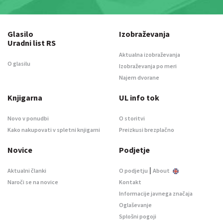
Glasilo
Izobraževanja
Uradni list RS
Aktualna izobraževanja
O glasilu
Izobraževanja po meri
Najem dvorane
Knjigarna
UL info tok
Novo v ponudbi
O storitvi
Kako nakupovati v spletni knjigarni
Preizkusi brezplačno
Novice
Podjetje
|
Aktualni članki
O podjetju
About
Naroči se na novice
Kontakt
Informacije javnega značaja
Oglaševanje
Splošni pogoji