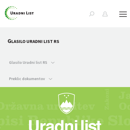
G
LASILO URADNI LIST RS
Glasilo Uradni list RS
Preklic dokumentov