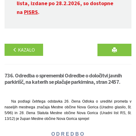
lista, izdane po 28.2.2026, so dostopne
na
PISRS
.
KAZALO
736. Odredba o spremembi Odredbe o določitvi javnih
parkirišč, na katerih se plačuje parkirnina, stran 2457.
Na podlagi četrtega odstavka 26. člena Odloka o ureditvi prometa v
naseljih mestnega značaja Mestne občine Nova Gorica (Uradno glasilo, št.
5/96) in 28. člena Statuta Mestne občine Nova Gorica (Uradni list RS, št.
13/12) je župan Mestne občine Nova Gorica sprejel
O D R E D B O