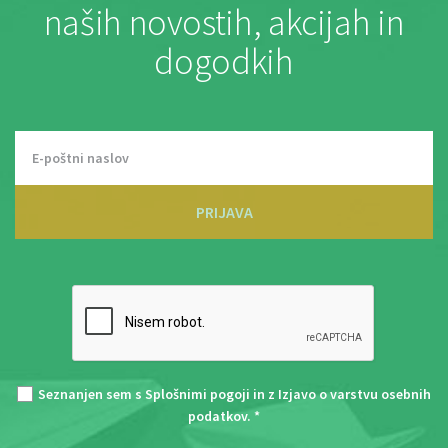
naših novostih, akcijah in
dogodkih
PRIJAVA
Seznanjen sem s
Splošnimi pogoji
in z
Izjavo o varstvu osebnih
podatkov
. *