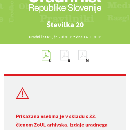
Številka 20
Uradni list RS, št. 20/2016 z dne 14. 3. 2016
Prikazana vsebina je v skladu s 33.
členom
ZoUL
arhivska. Izdaje uradnega