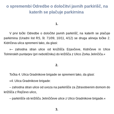
o spremembi Odredbe o določitvi javnih parkirišč, na
katerih se plačuje parkirnina
1.
V prvi točki Odredbe o določitvi javnih parkirišč, na katerih se plačuje
parkirnina (Uradni list RS, št. 71/09, 10/11, 4/12) se druga alineja točke 2.
Kidričeva ulica spremeni tako, da glasi:
»– zahodna stran ulice od krožišča Erjavčeve, Kidričeve in Ulice
Tolminskih puntarjev (pri nebotičniku) do križišča z Ulico Zorka Jelinčiča.«
2.
Točka 4. Ulica Gradnikove brigade se spremeni tako, da glasi:
»4. Ulica Gradnikove brigade:
– zahodna stran ulice od uvoza na parkirišče za Zdravstvenim domom do
križišča z Rejčevo ulico,
– parkirišče ob križišču Jelinčičeve ulice z Ulico Gradnikove brigade.«
3.