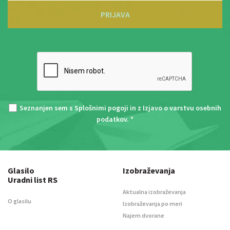
PRIJAVA
Seznanjen sem s
Splošnimi pogoji
in z
Izjavo o varstvu osebnih
podatkov
. *
Glasilo
Izobraževanja
Uradni list RS
Aktualna izobraževanja
O glasilu
Izobraževanja po meri
Najem dvorane