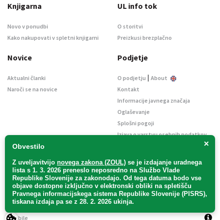
Knjigarna
UL info tok
Novo v ponudbi
O storitvi
Kako nakupovati v spletni knjigarni
Preizkusi brezplačno
Novice
Podjetje
|
Aktualni članki
O podjetju
About
Naroči se na novice
Kontakt
Informacije javnega značaja
Oglaševanje
Splošni pogoji
Izjava o varstvu osebnih podatkov
×
E-dražbe
Obvestilo
Z uveljavitvijo
novega zakona (ZOUL)
se je
izdajanje uradnega
lista s 1. 3. 2026 preneslo
neposredno
na Službo Vlade
Republike Slovenije za zakonodajo
. Od tega datuma bodo vse
objave dostopne izključno v elektronski obliki na spletišču
Pravnega informacijskega sistema Republike Slovenije (PISRS),
Uradni list d. o. o. – v likvidaciji / Vse pravice pridržane.
tiskana izdaja pa se z 28. 2. 2026 ukinja.
Pravna obvestila
/
Piškotki
/ Avtorji:
TriTim spletna agencija
v sodelovanju z
2Mobile