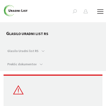
G
LASILO URADNI LIST RS
Glasilo Uradni list RS
Preklic dokumentov