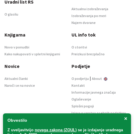
Uradni list RS
Aktualna izobraževanja
O glasilu
Izobraževanja po meri
Najem dvorane
Knjigarna
UL info tok
Novo v ponudbi
O storitvi
Kako nakupovati v spletni knjigarni
Preizkusi brezplačno
Novice
Podjetje
|
Aktualni članki
O podjetju
About
Naroči se na novice
Kontakt
Informacije javnega značaja
Oglaševanje
Splošni pogoji
Izjava o varstvu osebnih podatkov
×
E-dražbe
Obvestilo
Z uveljavitvijo
novega zakona (ZOUL)
se je
izdajanje uradnega