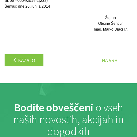
Št. 007-0004/2014-2(232)
Šentjur, dne 26. junija 2014
Župan
Občine Šentjur
mag. Marko Diaci l.r.
KAZALO
NA VRH
Bodite obveščeni
o vseh
naših novostih, akcijah in
dogodkih