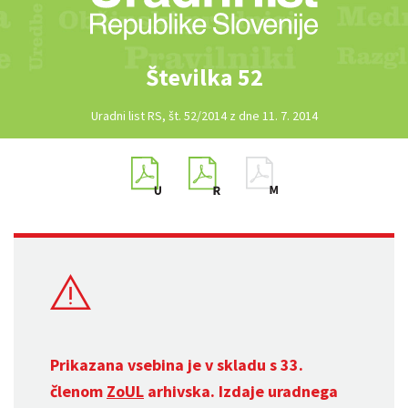
Številka 52
Uradni list RS, št. 52/2014 z dne 11. 7. 2014
Prikazana vsebina je v skladu s 33.
členom
ZoUL
arhivska. Izdaje uradnega