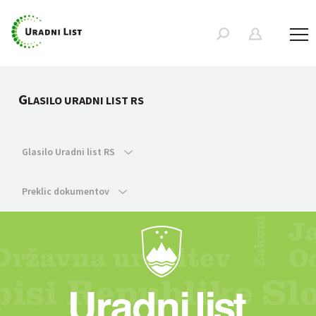
G
LASILO URADNI LIST RS
Glasilo Uradni list RS
Preklic dokumentov