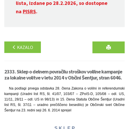
lista, izdane po 28.2.2026, so dostopne
na
PISRS
.
KAZALO
2333. Sklep o delnem povračilu stroškov volilne kampanje
za lokalne volitve v letu 2014 v Občini Šentjur, stran 6046.
Na podlagi prvega odstavka 28. člena Zakona o volilni in referendumski
kampanji (Uradni list RS, št. 41/07, 103/07 – ZPolS-D, 105/08 – odl. US,
11/11, 28/11 – odl. US in 98/13) in 15. člena Statuta Občine Šentjur (Uradni
list RS, št. 37/11 – uradno prečiščeno besedilo) je Občinski svet Občine
Šentjur na 23. redni seji 26. 6. 2014 sprejel
S K L E P