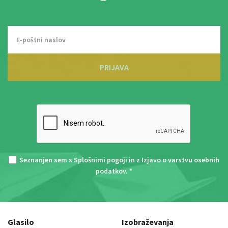
PRIJAVA
Seznanjen sem s
Splošnimi pogoji
in z
Izjavo o varstvu osebnih
podatkov
. *
Glasilo
Izobraževanja