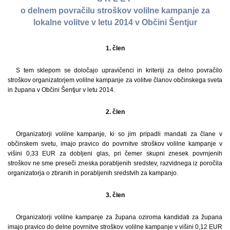
o delnem povračilu stroškov volilne kampanje za
lokalne volitve v letu 2014 v Občini Šentjur
1. člen
S tem sklepom se določajo upravičenci in kriteriji za delno povračilo
stroškov organizatorjem volilne kampanje za volitve članov občinskega sveta
in župana v Občini Šentjur v letu 2014.
2. člen
Organizatorji volilne kampanje, ki so jim pripadli mandati za člane v
občinskem svetu, imajo pravico do povrnitve stroškov volilne kampanje v
višini 0,33 EUR za dobljeni glas, pri čemer skupni znesek povrnjenih
stroškov ne sme preseči zneska porabljenih sredstev, razvidnega iz poročila
organizatorja o zbranih in porabljenih sredstvih za kampanjo.
3. člen
Organizatorji volilne kampanje za župana oziroma kandidati za župana
imajo pravico do delne povrnitve stroškov volilne kampanje v višini 0,12 EUR