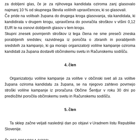
za dobljeni glas, če je za njihovega kandidata oziroma zanj glasovalo
najmanj 10 % od skupnega števila volilnih upravičencev, ki so glasovali.
Če pride na volitvah župana do drugega kroga glasovanja, sta kandidata, ki
kandidirata v drugem krogu, upravičena do povračila stroškov v višini 0,12
EUR le na osnovi dobljenih glasov v tem krogu.
Skupni znesek povrnjenih stroškov iz tega člena ne sme preseči zneska
porabljenih sredstev, razvidnega iz poročila o zbranih in porabljenih
sredstvih za kampanjo, ki ga morajo organizatorji volilne kampanje oziroma
kandidati za župana dostaviti občinskemu svetu in Računskemu sodišču.
4. člen
Organizatorju volilne kampanje za volitve v občinski svet ali za volitve
župana oziroma kandidatu za župana, se na njegovo zahtevo povrnejo
stroški volilne kampanje iz proračuna Občine Šentjur v roku 30 dni po
predložitvi poročila občinskemu svetu in Računskemu sodišču.
5. člen
Ta sklep začne veljati naslednji dan po objavi v Uradnem listu Republike
Slovenije.