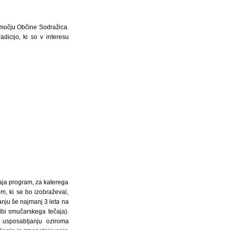
 območju Občine Sodražica.
adicijo, ki so v interesu
zvaja program, za katerega
m, ki se bo izobraževal,
nju še najmanj 3 leta na
dbi smučarskega tečaja).
, usposabljanju oziroma