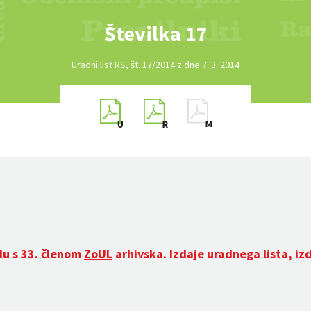
Številka 17
Uradni list RS, št. 17/2014 z dne 7. 3. 2014
du s 33. členom
ZoUL
arhivska. Izdaje uradnega lista, iz