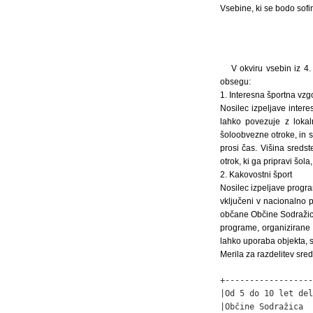
Vsebine, ki se bodo sofi
V okviru vsebin iz 4.
obsegu:
1. Interesna športna vzg
Nosilec izpeljave intere
lahko povezuje z lokal
šoloobvezne otroke, in s
prosi čas. Višina sreds
otrok, ki ga pripravi šola
2. Kakovostni šport
Nosilec izpeljave progra
vključeni v nacionalno 
občane Občine Sodražica,
programe, organizirane 
lahko uporaba objekta, s
Merila za razdelitev sred
+------------------
|Od 5 do 10 let del
|Občine Sodražica  