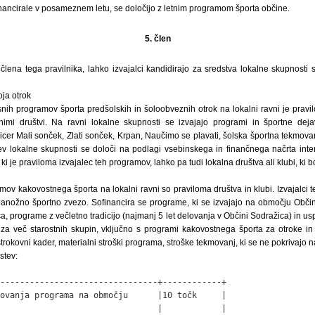
nancirale v posameznem letu, se določijo z letnim programom športa občine.
5. člen
 člena tega pravilnika, lahko izvajalci kandidirajo za sredstva lokalne skupnost
oja otrok
snih programov športa predšolskih in šoloobveznih otrok na lokalni ravni je prav
nimi društvi. Na ravni lokalne skupnosti se izvajajo programi in športne deja
icer Mali sonček, Zlati sonček, Krpan, Naučimo se plavati, šolska športna tekmovanj
tev lokalne skupnosti se določi na podlagi vsebinskega in finančnega načrta int
, ki je praviloma izvajalec teh programov, lahko pa tudi lokalna društva ali klubi, ki 
mov kakovostnega športa na lokalni ravni so praviloma društva in klubi. Izvajalci 
panožno športno zvezo. Sofinancira se programe, ki se izvajajo na območju Obč
 programe z večletno tradicijo (najmanj 5 let delovanja v Občini Sodražica) in u
za več starostnih skupin, vključno s programi kakovostnega športa za otroke in
trokovni kader, materialni stroški programa, stroške tekmovanj, ki se ne pokrivajo n
stev:
--------------------------------+------------+

ovanja programa na območju      |10 točk     |

                                |            |
