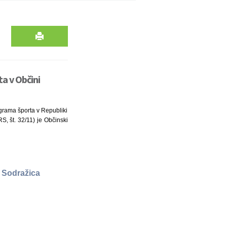
ta v Občini
ograma športa v Republiki
RS, št. 32/11) je Občinski
i Sodražica