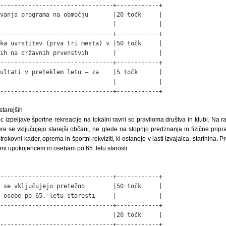
--------------------------------+------------+

vanja programa na območju       |20 točk     |

                                |            |

--------------------------------+------------+

ka uvrstitev (prva tri mesta) v |50 točk     |

ih na državnih prvenstvih       |            |

--------------------------------+------------+

ultati v preteklem letu – za    |5 točk      |

                                |            |

--------------------------------+------------+
starejših
c izpeljave športne rekreacije na lokalni ravni so praviloma društva in klubi. Na r
ere se vključujejo starejši občani, ne glede na stopnjo predznanja in fizične pripra
rokovni kader, oprema in športni rekviziti, ki ostanejo v lasti izvajalca, startnina. P
ni upokojencem in osebam po 65. letu starosti.
--------------------------------+------------+

 se vključujejo pretežno        |50 točk     |

 osebe po 65. letu starosti     |            |

--------------------------------+------------+

                                |20 točk     |

--------------------------------+------------+