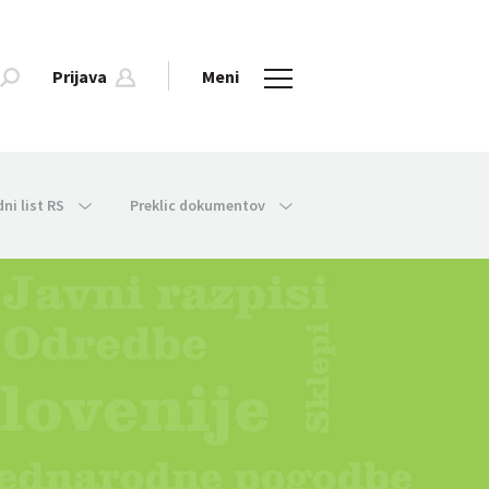
Prijava
Meni
dni list RS
Preklic dokumentov