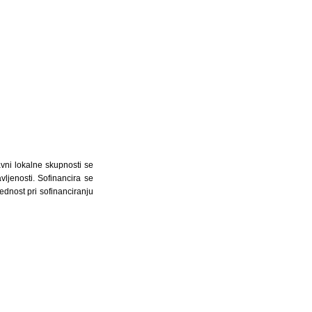
avni lokalne skupnosti se
vljenosti. Sofinancira se
rednost pri sofinanciranju