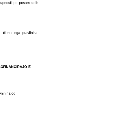
skupnosti po posameznih
 člena tega pravilnika,
SOFINANCIRAJO IZ
vnih nalog: