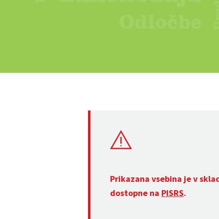
Prikazana vsebina je v skla
dostopne na
PISRS
.