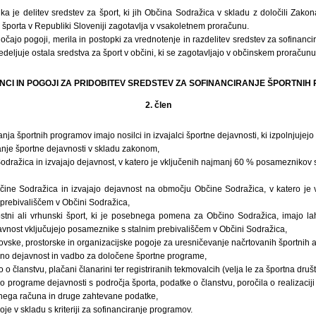
ka je delitev sredstev za šport, ki jih Občina Sodražica v skladu z določili Zako
porta v Republiki Sloveniji zagotavlja v vsakoletnem proračunu.
očajo pogoji, merila in postopki za vrednotenje in razdelitev sredstev za sofinanc
edeljuje ostala sredstva za šport v občini, ki se zagotavljajo v občinskem proračunu
ČENCI IN POGOJI ZA PRIDOBITEV SREDSTEV ZA SOFINANCIRANJE ŠPORTNI
2. člen
nja športnih programov imajo nosilci in izvajalci športne dejavnosti, ki izpolnjujej
ajanje športne dejavnosti v skladu zakonom,
odražica in izvajajo dejavnost, v katero je vključenih najmanj 60 % posameznikov 
čine Sodražica in izvajajo dejavnost na območju Občine Sodražica, v katero je 
prebivališčem v Občini Sodražica,
ostni ali vrhunski šport, ki je posebnega pomena za Občino Sodražica, imajo l
avnost vključujejo posameznike s stalnim prebivališčem v Občini Sodražica,
ovske, prostorske in organizacijske pogoje za uresničevanje načrtovanih športnih ak
dno dejavnost in vadbo za določene športne programe,
o članstvu, plačani članarini ter registriranih tekmovalcih (velja le za športna društ
jo programe dejavnosti s področja športa, podatke o članstvu, poročila o realizaci
učnega računa in druge zahtevane podatke,
oje v skladu s kriteriji za sofinanciranje programov.