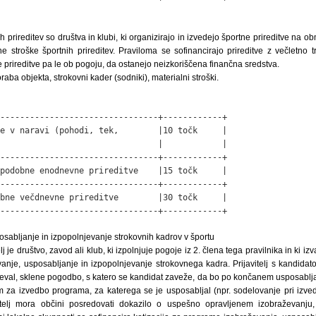
h prireditev so društva in klubi, ki organizirajo in izvedejo športne prireditve na
e stroške športnih prireditev. Praviloma se sofinancirajo prireditve z večletno tr
 prireditve pa le ob pogoju, da ostanejo neizkoriščena finančna sredstva.
aba objekta, strokovni kader (sodniki), materialni stroški.
--------------------------------+------------+

e v naravi (pohodi, tek,        |10 točk     |

                                |            |

--------------------------------+------------+

podobne enodnevne prireditve    |15 točk     |

--------------------------------+------------+

bne večdnevne prireditve        |30 točk     |

--------------------------------+------------+
osabljanje in izpopolnjevanje strokovnih kadrov v športu
lj je društvo, zavod ali klub, ki izpolnjuje pogoje iz 2. člena tega pravilnika in ki i
anje, usposabljanje in izpopolnjevanje strokovnega kadra. Prijavitelj s kandidato
njeval, sklene pogodbo, s katero se kandidat zaveže, da bo po končanem usposablja
em za izvedbo programa, za katerega se je usposabljal (npr. sodelovanje pri izve
itelj mora občini posredovati dokazilo o uspešno opravljenem izobraževanju