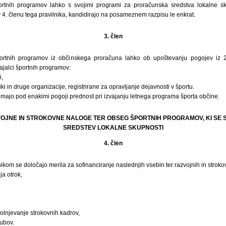
ortnih programov lahko s svojimi programi za proračunska sredstva lokalne 
 4. členu tega pravilnika, kandidirajo na posameznem razpisu le enkrat.
3. člen
portnih programov iz občinskega proračuna lahko ob upoštevanju pogojev iz 2.
vajalci športnih programov:
i,
ki in druge organizacije, registrirane za opravljanje dejavnosti v športu.
 imajo pod enakimi pogoji prednost pri izvajanju letnega programa športa občine.
AZVOJNE IN STROKOVNE NALOGE TER OBSEG ŠPORTNIH PROGRAMOV, KI SE 
SREDSTEV LOKALNE SKUPNOSTI
4. člen
nikom se določajo merila za sofinanciranje naslednjih vsebin ter razvojnih in stroko
ja otrok,
olnjevanje strokovnih kadrov,
lubov.