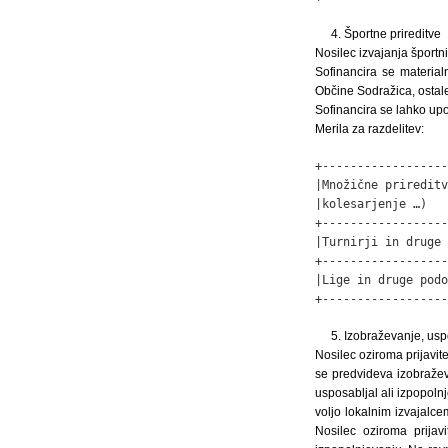
4. Športne prireditve
Nosilec izvajanja športni
Sofinancira se materialn
Občine Sodražica, ostale
Sofinancira se lahko upor
Merila za razdelitev:
+------------------
|Množične prireditv
|kolesarjenje …)   
+------------------
|Turnirji in druge 
+------------------
|Lige in druge podo
+------------------
5. Izobraževanje, usp
Nosilec oziroma prijavite
se predvideva izobražev
usposabljal ali izpopol
voljo lokalnim izvajalc
Nosilec oziroma prijav