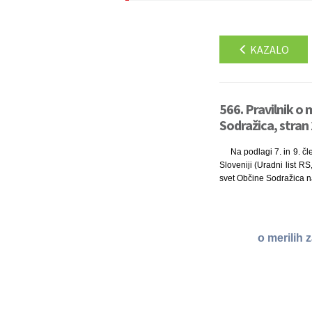
KAZALO
566. Pravilnik o 
Sodražica, stran
Na podlagi 7. in 9. č
Sloveniji (Uradni list RS
svet Občine Sodražica na
o merilih 