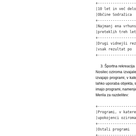
+------------------
|10 let in več delo
|Občine Sodražica  
+------------------
|Najmanj ena vrhuns
|preteklih treh let
+------------------
|Drugi vidnejši rez
|vsak rezultat po  
+------------------
3. Športna rekreacija 
Nosilec oziroma izvajale
izvajajo programi, v kat
lahko uporaba objekta, st
imajo programi, namenje
Merila za razdelitev:
+------------------
|Programi, v katere
|upokojenci oziroma
+------------------
|Ostali programi   
+------------------