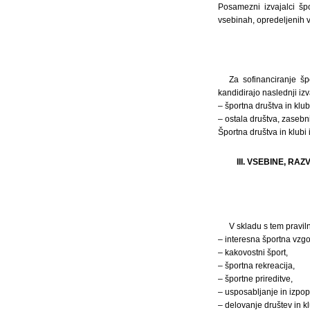
Posamezni izvajalci šp
vsebinah, opredeljenih v
Za sofinanciranje š
kandidirajo naslednji iz
– športna društva in klub
– ostala društva, zasebni
Športna društva in klubi
III. VSEBINE, R
V skladu s tem pravil
– interesna športna vzgo
– kakovostni šport,
– športna rekreacija,
– športne prireditve,
– usposabljanje in izpop
– delovanje društev in k