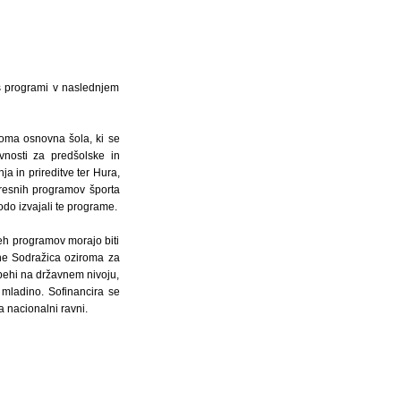
i s programi v naslednjem
iloma osnovna šola, ki se
vnosti za predšolske in
a in prireditve ter Hura,
eresnih programov športa
bodo izvajali te programe.
teh programov morajo biti
ine Sodražica oziroma za
spehi na državnem nivoju,
 mladino. Sofinancira se
a nacionalni ravni.