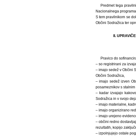
Predmet tega pravilni
Nacionalnega programa š
S tem pravilnikom se dol
Občini Sodražica ter opr
II. UPRAVI
Pravico do sofinancira
– so registrirani za izv
– imajo sedež v Občini S
Občini Sodražica,
– imajo sedež izven Ob
posameznikov s stalnim 
– kadar izvajajo kakov
Sodražica in v svojo dej
– imajo materialne, kadr
– imajo organizirano re
– imajo urejeno evidenco 
– občini redno dostavlja
rezultatih, kopijo zaklj
– izpolnjujejo ostale pog