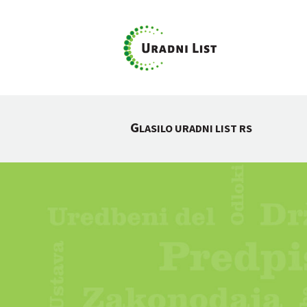
G
LASILO URADNI LIST RS