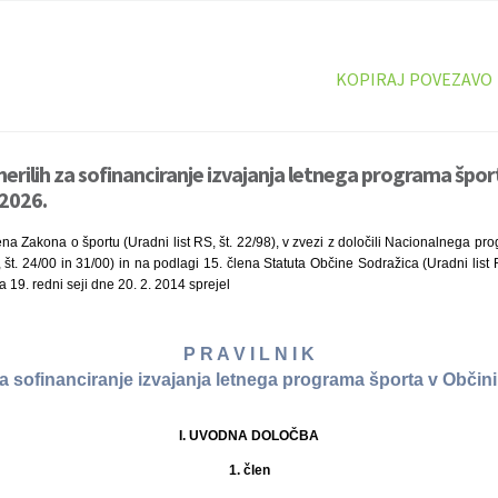
KOPIRAJ POVEZAVO
merilih za sofinanciranje izvajanja letnega programa špor
 2026.
lena Zakona o športu (Uradni list RS, št. 22/98), v zvezi z določili Nacionalnega pr
, št. 24/00 in 31/00) in na podlagi 15. člena Statuta Občine Sodražica (Uradni list 
 19. redni seji dne 20. 2. 2014 sprejel
P R A V I L N I K
za sofinanciranje izvajanja letnega programa športa v Občin
I. UVODNA DOLOČBA
1. člen