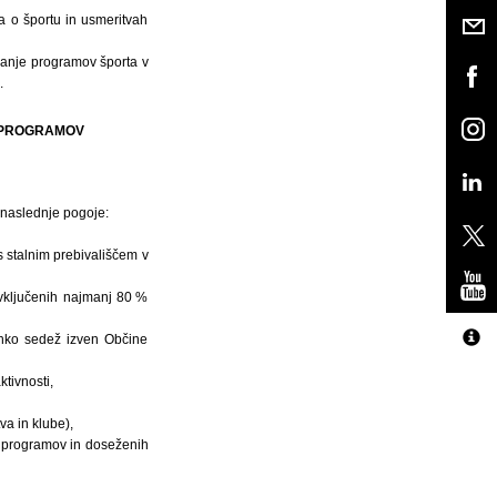
na o športu in usmeritvah
iranje programov športa v
.
H PROGRAMOV
o naslednje pogoje:
s stalnim prebivališčem v
vključenih najmanj 80 %
ahko sedež izven Občine
tivnosti,
va in klube),
ji programov in doseženih