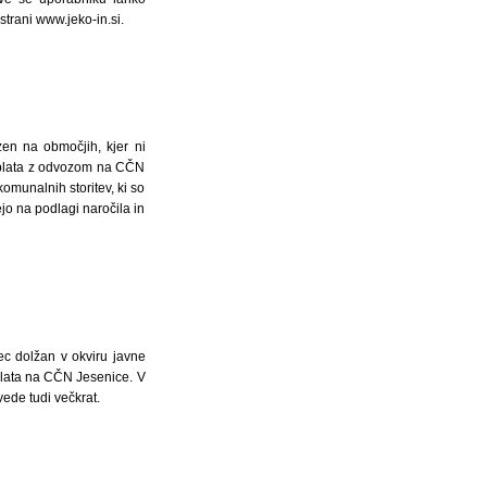
 strani www.jeko-in.si.
en na območjih, kjer ni
 blata z odvozom na CČN
omunalnih storitev, ki so
jo na podlagi naročila in
lec dolžan v okviru javne
blata na CČN Jesenice. V
ede tudi večkrat.