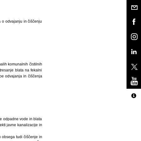
a o odvajanju in čiščenju
alih komunalnih čistilnih
resanje blata na fekalni
be odvajanja in čiščenja
e odpadne vode in blata
kti javne kanalizacije in
 obsega tudi čiščenje in