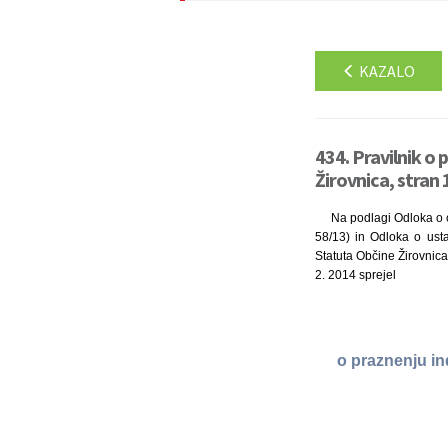
KAZALO
434. Pravilnik o 
Žirovnica, stran 
Na podlagi Odloka o o
58/13) in Odloka o usta
Statuta Občine Žirovnica 
2. 2014 sprejel
o praznenju in