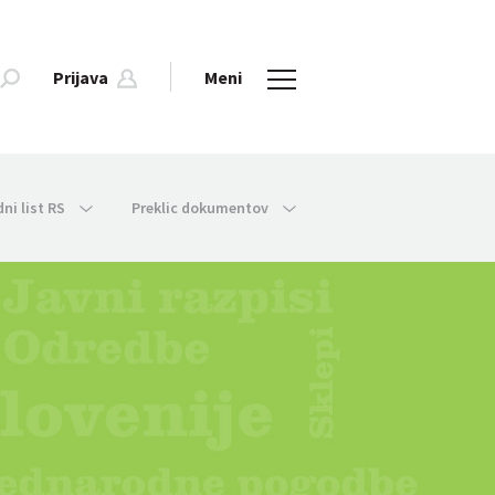
Prijava
Meni
dni list RS
Preklic dokumentov