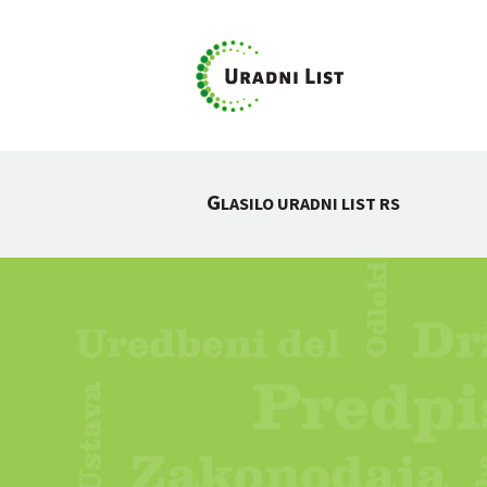
G
LASILO URADNI LIST RS