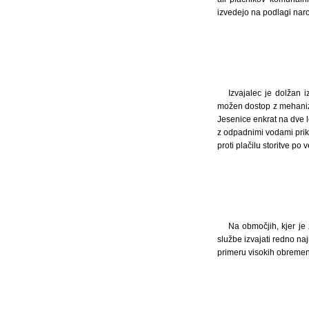
izvedejo na podlagi naroč
Izvajalec je dolžan 
možen dostop z mehaniz
Jesenice enkrat na dve l
z odpadnimi vodami prikl
proti plačilu storitve po 
Na območjih, kjer je 
službe izvajati redno n
primeru visokih obremeni