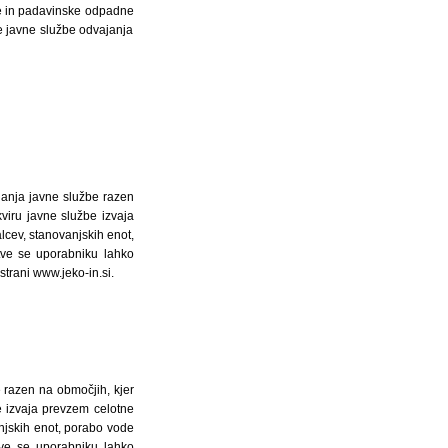
ne in padavinske odpadne
ke javne službe odvajanja
ajanja javne službe razen
viru javne službe izvaja
lcev, stanovanjskih enot,
itve se uporabniku lahko
 strani www.jeko-in.si.
e razen na območjih, kjer
e izvaja prevzem celotne
njskih enot, porabo vode
itve se uporabniku lahko