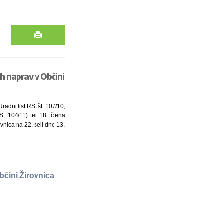
ih naprav v Občini
adni list RS, št. 107/10,
S, 104/11) ter 18. člena
ovnica na 22. seji dne 13.
bčini Žirovnica