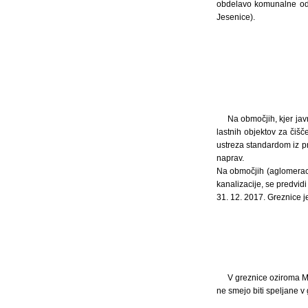
obdelavo komunalne odp
Jesenice).
Na območjih, kjer jav
lastnih objektov za čiš
ustreza standardom iz pr
naprav.
Na območjih (aglomeraci
kanalizacije, se predvid
31. 12. 2017. Greznice j
V greznice oziroma M
ne smejo biti speljane 