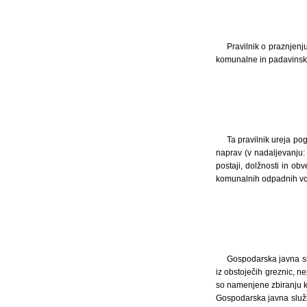
Pravilnik o praznjenj
komunalne in padavinske 
Ta pravilnik ureja po
naprav (v nadaljevanju:
postaji, dolžnosti in o
komunalnih odpadnih vod
Gospodarska javna s
iz obstoječih greznic, n
so namenjene zbiranju k
Gospodarska javna služb