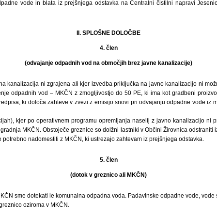
adne vode in blata iz prejšnjega odstavka na Centralni čistilni napravi Jeseni
II. SPLOŠNE DOLOČBE
4. člen
(odvajanje odpadnih vod na območjih brez javne kanalizacije)
na kanalizacija ni zgrajena ali kjer izvedba priključka na javno kanalizacijo ni mo
čenje odpadnih vod – MKČN z zmogljivostjo do 50 PE, ki ima kot gradbeni proizvod
edpisa, ki določa zahteve v zvezi z emisijo snovi pri odvajanju odpadne vode iz m
jah), kjer po operativnem programu opremljanja naselij z javno kanalizacijo ni 
i gradnja MKČN. Obstoječe greznice so dolžni lastniki v Občini Žirovnica odstraniti
e potrebno nadomestiti z MKČN, ki ustrezajo zahtevam iz prejšnjega odstavka.
5. člen
(dotok v greznico ali MKČN)
KČN sme dotekati le komunalna odpadna voda. Padavinske odpadne vode, vode s s
v greznico oziroma v MKČN.