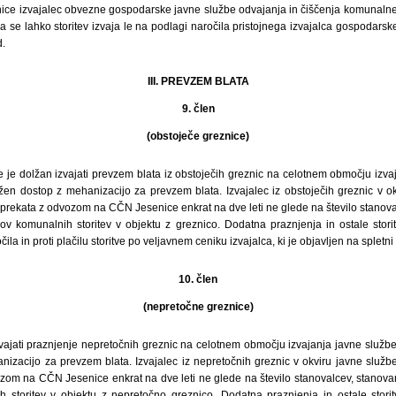
enice izvajalec obvezne gospodarske javne službe odvajanja in čiščenja komunal
 se lahko storitev izvaja le na podlagi naročila pristojnega izvajalca gospodars
.
III. PREVZEM BLATA
9. člen
(obstoječe greznice)
e je dolžan izvajati prevzem blata iz obstoječih greznic na celotnem območju izv
žen dostop z mehanizacijo za prevzem blata. Izvajalec iz obstoječih greznic v ok
prekata z odvozom na CČN Jesenice enkrat na dve leti ne glede na število stanova
ov komunalnih storitev v objektu z greznico. Dodatna praznjenja in ostale stor
ila in proti plačilu storitve po veljavnem ceniku izvajalca, ki je objavljen na spletni
10. člen
(nepretočne greznice)
zvajati praznjenje nepretočnih greznic na celotnem območju izvajanja javne služb
izacijo za prevzem blata. Izvajalec iz nepretočnih greznic v okviru javne služb
zom na CČN Jesenice enkrat na dve leti ne glede na število stanovalcev, stanova
h storitev v objektu z nepretočno greznico. Dodatna praznjenja in ostale stor