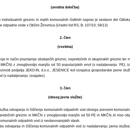
(uvodna določba)
u individualnih greznic in malih komunalnih čistilnih naprav je sestavni del Odlok
odpadne vode v Občini Žirovnica (Uradni list RS, št. 107/10, 58/13).
2. člen
(vsebina)
goje in način praznjenja obstoječih greznic, nepretočnih in skupinskih greznic ter m
 MKČN) z zmogljivostjo manjšo od 50 populacijskih enot (v nadaljevanju: PE), izt
bveznosti podjetja JEKO-IN, d.o.o., JESENICE kot izvajalca gospodarske javne služ
 (v nadaljevanju: izvajalec).
3. člen
(obseg javne službe)
lužba odvajanja in čiščenja komunalnih odpadnih vod obsega prevzem komunaln
epretočnih greznic in MKČN z zmogljivostjo manjšo od 50 PE in MKČN, ki niso obje
omunalnih odpadnih vod iz nestanovanjskih stavb.
a odvajanja in čiščenja komunalnih odpadnih vod (v nadaljevanju: javna služba)