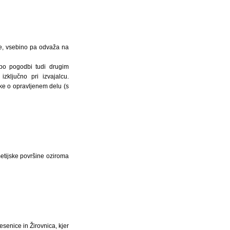
je, vsebino pa odvaža na
 po pogodbi tudi drugim
zključno pri izvajalcu.
tke o opravljenem delu (s
etijske površine oziroma
senice in Žirovnica, kjer