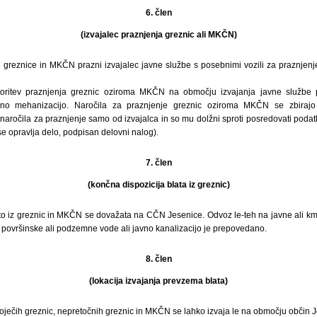
6. člen
(izvajalec praznjenja greznic ali MKČN)
 greznice in MKČN prazni izvajalec javne službe s posebnimi vozili za praznjen
toritev praznjenja greznic oziroma MKČN na območju izvajanja javne službe
no mehanizacijo. Naročila za praznjenje greznic oziroma MKČN se zbirajo i
naročila za praznjenje samo od izvajalca in so mu dolžni sproti posredovati poda
i se opravlja delo, podpisan delovni nalog).
7. člen
(končna dispozicija blata iz greznic)
o iz greznic in MKČN se dovažata na CČN Jesenice. Odvoz le-teh na javne ali km
površinske ali podzemne vode ali javno kanalizacijo je prepovedano.
8. člen
(lokacija izvajanja prevzema blata)
oječih greznic, nepretočnih greznic in MKČN se lahko izvaja le na območju občin Je