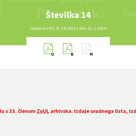
Številka 14
Uradni list RS, št. 14/2014 z dne 21. 2. 2014
du s 33. členom
ZoUL
arhivska. Izdaje uradnega lista, iz