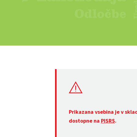
Prikazana vsebina je v skla
dostopne na
PISRS
.