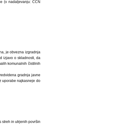
ce (v nadaljevanju: CČN
žna, je obvezna izgradnja
 izjavo o skladnosti, da
alih komunalnih čistilnih
predvidena gradnja javne
 iz uporabe najkasneje do
treh in utrjenih površin