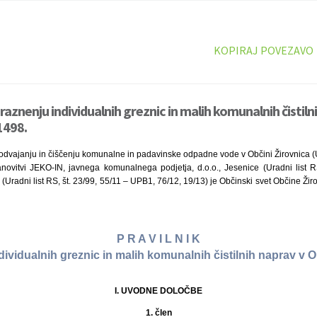
KOPIRAJ POVEZAVO
praznenju individualnih greznic in malih komunalnih čistiln
1498.
dvajanju in čiščenju komunalne in padavinske odpadne vode v Občini Žirovnica (Ur
novitvi JEKO-IN, javnega komunalnega podjetja, d.o.o., Jesenice (Uradni list R
(Uradni list RS, št. 23/99, 55/11 – UPB1, 76/12, 19/13) je Občinski svet Občine Žir
P R A V I L N I K
dividualnih greznic in malih komunalnih čistilnih naprav v O
I. UVODNE DOLOČBE
1. člen