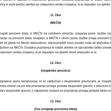
ila in proti plačilu storitve po veljavnem ceniku izvajalca, ki je objavljen na spletni
11. člen
(MKČN)
izvajati prevzem blata iz MKČN na celotnem območju izvajanja javne službe raz
acijo za prevzem blata. Izvajalec iz MKČN v okviru javne službe izvaja prevzem
eti ne glede na število stanovalcev, stanovanjskih enot, porabo vode ali plačnikov k
jučeni na MKČN. Dodatna praznjenja in ostale storitve se uporabniku lahko izvede
veljavnem ceniku izvajalca, ki je objavljen na spletni strani www.jeko-in.si.
12. člen
(skupinske greznice)
zgrajena javna kanalizacija, ki se zaključuje s skupinskimi greznicami, je izvaja
ajmanj enkrat na pol leta praznjenje prvega prekata skupinskih greznic z odvozom 
tev skupinskih greznic z odpadnimi vodami se praznjenje prvega prekata lahko izv
13. člen
(čas izvajanja prevzema blata)