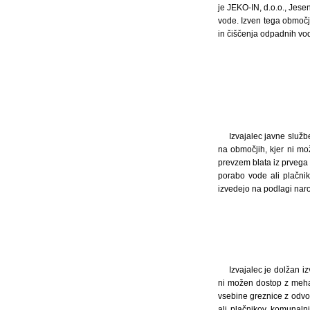
je JEKO-IN, d.o.o., Jes
vode. Izven tega območja
in čiščenja odpadnih vod
Izvajalec javne služb
na območjih, kjer ni mo
prevzem blata iz prvega 
porabo vode ali plačnik
izvedejo na podlagi naroč
Izvajalec je dolžan i
ni možen dostop z mehan
vsebine greznice z odvo
ali plačnikov komunalni