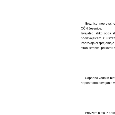
Greznice, nepretočne
CČN Jesenice.
Izvajalec lahko odda s
podizvajalcem z ustrez
Podizvajalci sprejemajo 
strani stranke, pri kater
Odpadna voda in blat
neposredno odvajanje v 
Prevzem blata iz obst