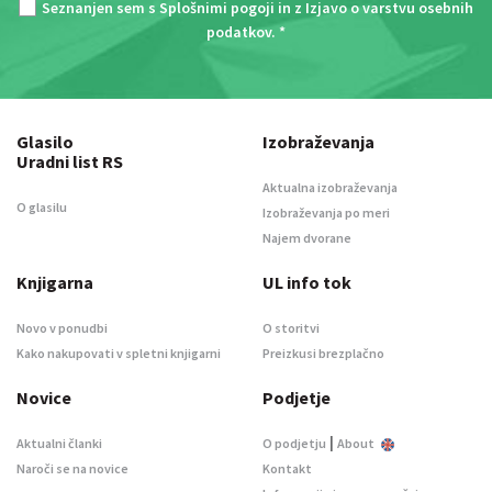
Seznanjen sem s
Splošnimi pogoji
in z
Izjavo o varstvu osebnih
podatkov
. *
Glasilo
Izobraževanja
Uradni list RS
Aktualna izobraževanja
O glasilu
Izobraževanja po meri
Najem dvorane
Knjigarna
UL info tok
Novo v ponudbi
O storitvi
Kako nakupovati v spletni knjigarni
Preizkusi brezplačno
Novice
Podjetje
|
Aktualni članki
O podjetju
About
Naroči se na novice
Kontakt