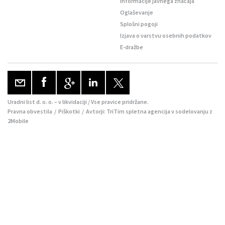
Informacije javnega značaja
Oglaševanje
Splošni pogoji
Izjava o varstvu osebnih podatkov
E-dražbe
Uradni list d. o. o. – v likvidaciji / Vse pravice pridržane.
Pravna obvestila
/
Piškotki
/ Avtorji:
TriTim spletna agencija
v sodelovanju z
2Mobile