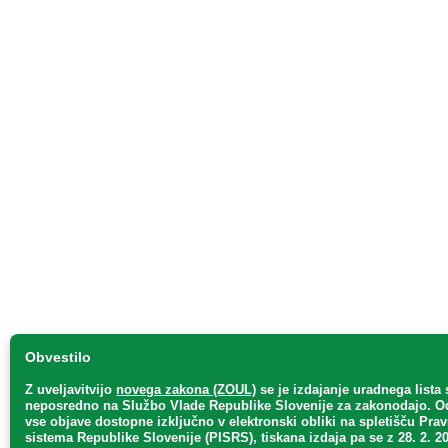
Obvestilo
Z uveljavitvijo
novega zakona (ZOUL)
se je
izdajanje uradnega lista 
neposredno
na Službo Vlade Republike Slovenije za zakonodajo
. O
vse objave dostopne izključno v elektronski obliki na spletišču Pra
sistema Republike Slovenije (PISRS), tiskana izdaja pa se z 28. 2. 20