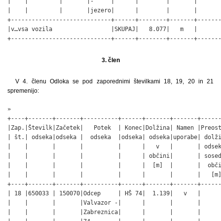
|    |         |       |-     |      |        |       |       
|    |         |       |jezero|      |        |       |       
+-----------------------------+------+--------+-------+-------
|v…vsa vozila                 |SKUPAJ|   8.077|   m   |       
+-----------------------------+------+--------+-------+-------
                                                             
3. člen
V 4. členu Odloka se pod zaporednimi številkami 18, 19, 20 in 21
spremenijo:
»

+----+-------+-------+----------+------+-------+-------+------
|Zap.|Številk|Začetek|   Potek  | Konec|Dolžina| Namen |Preost
| št.| odseka|odseka |  odseka  |odseka| odseka|uporabe| dolži
|    |       |       |          |      |   v   |       | odsek
|    |       |       |          |      | občini|       | sosed
|    |       |       |          |      |  [m]  |       |  obči
|    |       |       |          |      |       |       |   [m]
+----+-------+-------+----------+------+-------+-------+------
| 18 |650033 | 150070|Odcep     | HŠ 74|  1.139|   v   |      
|    |       |       |Valvazor -|      |       |       |      
|    |       |       |Zabreznica|      |       |       |      