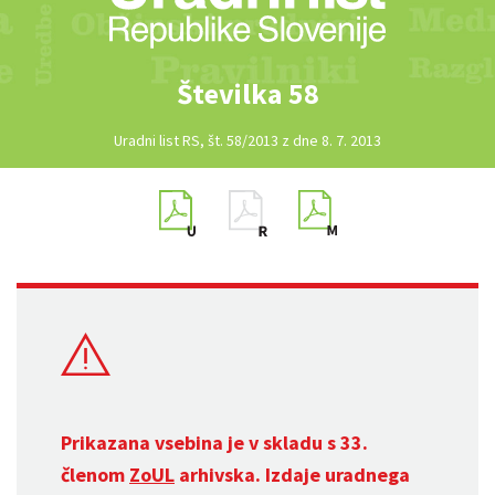
Številka 58
Uradni list RS, št. 58/2013 z dne 8. 7. 2013
Prikazana vsebina je v skladu s 33.
členom
ZoUL
arhivska. Izdaje uradnega