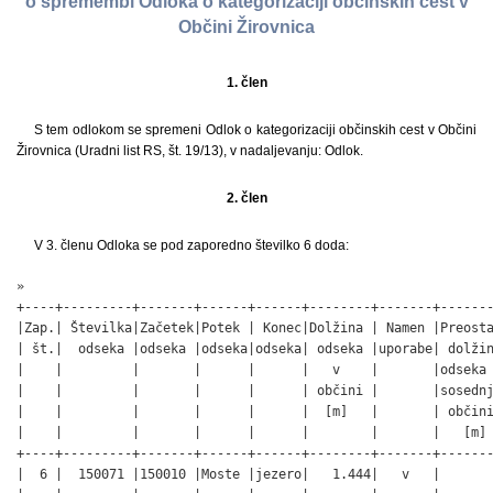
o spremembi Odloka o kategorizaciji občinskih cest v
Občini Žirovnica
1. člen
S tem odlokom se spremeni Odlok o kategorizaciji občinskih cest v Občini
Žirovnica (Uradni list RS, št. 19/13), v nadaljevanju: Odlok.
2. člen
V 3. členu Odloka se pod zaporedno številko 6 doda:
»

+----+---------+-------+------+------+--------+-------+-------
|Zap.| Številka|Začetek|Potek | Konec|Dolžina | Namen |Preosta
| št.|  odseka |odseka |odseka|odseka| odseka |uporabe| dolžin
|    |         |       |      |      |   v    |       |odseka 
|    |         |       |      |      | občini |       |sosednj
|    |         |       |      |      |  [m]   |       | občini
|    |         |       |      |      |        |       |   [m] 
+----+---------+-------+------+------+--------+-------+-------
|  6 |  150071 |150010 |Moste |jezero|   1.444|   v   |       