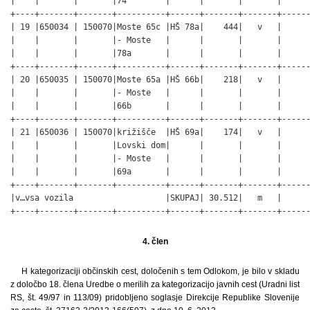
|    |       |       |74        |      |       |       |      
+----+-------+-------+----------+------+-------+-------+------
| 19 |650034 | 150070|Moste 65c |HŠ 78a|    444|   v   |      
|    |       |       |- Moste   |      |       |       |      
|    |       |       |78a       |      |       |       |      
+----+-------+-------+----------+------+-------+-------+------
| 20 |650035 | 150070|Moste 65a |HŠ 66b|    218|   v   |      
|    |       |       |- Moste   |      |       |       |      
|    |       |       |66b       |      |       |       |      
+----+-------+-------+----------+------+-------+-------+------
| 21 |650036 | 150070|križišče  |HŠ 69a|    174|   v   |      
|    |       |       |Lovski dom|      |       |       |      
|    |       |       |- Moste   |      |       |       |      
|    |       |       |69a       |      |       |       |      
+----+-------+-------+----------+------+-------+-------+------
|v…vsa vozila                   |SKUPAJ| 30.512|   m   |      
+----+-------+-------+----------+------+-------+-------+------
                                                             
4. člen
H kategorizaciji občinskih cest, določenih s tem Odlokom, je bilo v skladu
z določbo 18. člena Uredbe o merilih za kategorizacijo javnih cest (Uradni list
RS, št. 49/97 in 113/09) pridobljeno soglasje Direkcije Republike Slovenije