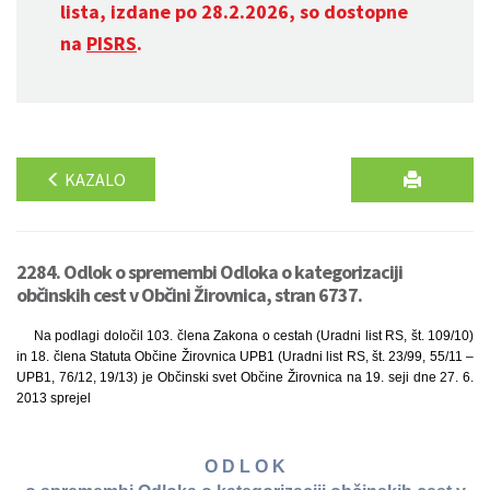
lista, izdane po 28.2.2026, so dostopne
na
PISRS
.
KAZALO
2284. Odlok o spremembi Odloka o kategorizaciji
občinskih cest v Občini Žirovnica, stran 6737.
Na podlagi določil 103. člena Zakona o cestah (Uradni list RS, št. 109/10)
in 18. člena Statuta Občine Žirovnica UPB1 (Uradni list RS, št. 23/99, 55/11 –
UPB1, 76/12, 19/13) je Občinski svet Občine Žirovnica na 19. seji dne 27. 6.
2013 sprejel
O D L O K