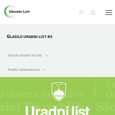
G
LASILO URADNI LIST RS
Glasilo Uradni list RS
Preklic dokumentov