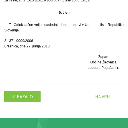
za ceste, št. 37162-3/2013-166(507), z dne 10. 6. 2013.
5. člen
Ta Odlok začne veljati naslednji dan po objavi v Uradnem listu Republike
Slovenije.
Št. 371-0009/2006
Breznica, dne 27. junija 2013
Župan
Občine Žirovnica
Leopold Pogačar l.r.
KAZALO
NA VRH