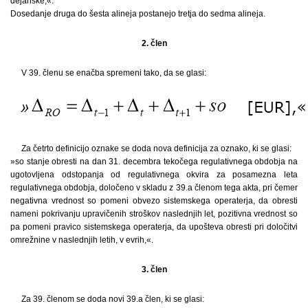
dejanske;«.
Dosedanje druga do šesta alineja postanejo tretja do sedma alineja.
2. člen
V 39. členu se enačba spremeni tako, da se glasi:
Za četrto definicijo oznake se doda nova definicija za oznako, ki se glasi:
»so stanje obresti na dan 31. decembra tekočega regulativnega obdobja na
ugotovljena odstopanja od regulativnega okvira za posamezna leta
regulativnega obdobja, določeno v skladu z 39.a členom tega akta, pri čemer
negativna vrednost so pomeni obvezo sistemskega operaterja, da obresti
nameni pokrivanju upravičenih stroškov naslednjih let, pozitivna vrednost so
pa pomeni pravico sistemskega operaterja, da upošteva obresti pri določitvi
omrežnine v naslednjih letih, v evrih,«.
3. člen
Za 39. členom se doda novi 39.a člen, ki se glasi: