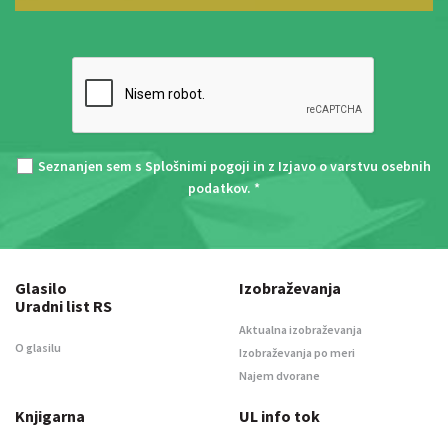
Seznanjen sem s
Splošnimi pogoji
in z
Izjavo o varstvu osebnih
podatkov
. *
Glasilo
Izobraževanja
Uradni list RS
Aktualna izobraževanja
O glasilu
Izobraževanja po meri
Najem dvorane
Knjigarna
UL info tok