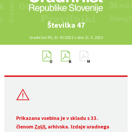
Številka 47
Uradni list RS, št. 47/2013 z dne 31. 5. 2013
Prikazana vsebina je v skladu s 33.
členom
ZoUL
arhivska. Izdaje uradnega