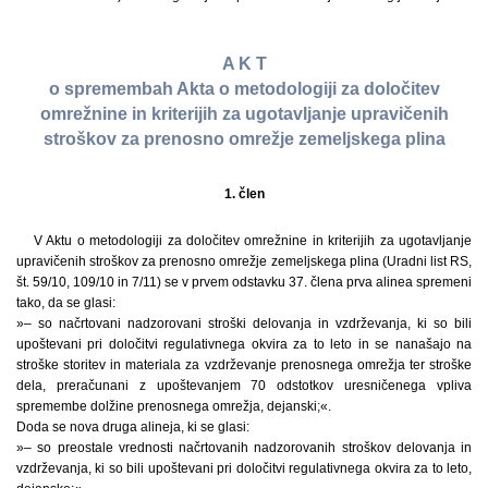
A K T
o spremembah Akta o metodologiji za določitev
omrežnine in kriterijih za ugotavljanje upravičenih
stroškov za prenosno omrežje zemeljskega plina
1. člen
V Aktu o metodologiji za določitev omrežnine in kriterijih za ugotavljanje
upravičenih stroškov za prenosno omrežje zemeljskega plina (Uradni list RS,
št. 59/10, 109/10 in 7/11) se v prvem odstavku 37. člena prva alinea spremeni
tako, da se glasi:
»– so načrtovani nadzorovani stroški delovanja in vzdrževanja, ki so bili
upoštevani pri določitvi regulativnega okvira za to leto in se nanašajo na
stroške storitev in materiala za vzdrževanje prenosnega omrežja ter stroške
dela, preračunani z upoštevanjem 70 odstotkov uresničenega vpliva
spremembe dolžine prenosnega omrežja, dejanski;«.
Doda se nova druga alineja, ki se glasi:
»– so preostale vrednosti načrtovanih nadzorovanih stroškov delovanja in
vzdrževanja, ki so bili upoštevani pri določitvi regulativnega okvira za to leto,