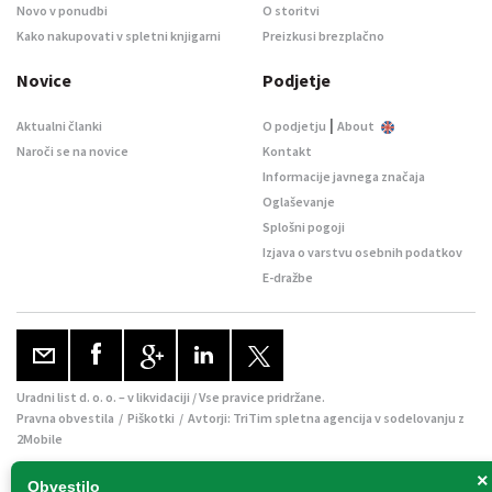
Novo v ponudbi
O storitvi
Kako nakupovati v spletni knjigarni
Preizkusi brezplačno
Novice
Podjetje
|
Aktualni članki
O podjetju
About
Naroči se na novice
Kontakt
Informacije javnega značaja
Oglaševanje
Splošni pogoji
Izjava o varstvu osebnih podatkov
E-dražbe
Uradni list d. o. o. – v likvidaciji / Vse pravice pridržane.
Pravna obvestila
/
Piškotki
/ Avtorji:
TriTim spletna agencija
v sodelovanju z
2Mobile
×
Obvestilo