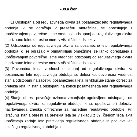
»39.a člen
(1) Odstopanja od regulativnega okvira za posamezno leto regulativnega
obdobja, ki se odražajo v presežku omrežnine, se obrestujejo z
upoštevanjem povprečne letne vrednosti odstopanj od regulativnega okvira
in priznane letne obrestne mere v višini štirih odstotkov.
(2) Odstopanja od regulativnega okvira za posamezno leto regulativnega
obdobja, ki se odražajo v primanjkljaju omrežnine, se lahko obrestujejo z
upoštevanjem povprečne letne vrednosti odstopanj od regulativnega okvira
in priznane letne obrestne mere v višini štirih odstotkov.
(3) Povprečna letna vrednost odstopanj od regulativnega okvira za
posamezno leto regulativnega obdobja se določi kot povprečna vrednost
stanja odstopanj na začetku posameznega leta, ki vključuje stanje obresti za
pretekla leta, in stanja odstopanj na koncu posameznega leta regulativnega
obdobja.
(4) Stanje obresti povečuje oziroma zmanjšuje ugotovljeno odstopanje od
regulativnega okvira za regulativno obdobje, ki se upošteva pri določitvi
načrtovanega zneska omrežnine za naslednje regulativno obdobje. Pri
izračunu stanja obresti za pretekla leta se v skladu z 39. členom tega akta
upoštevajo zadnje leto preteklega regulativnega obdobja in prvi dve leti
tekočega regulativnega obdobja.«.