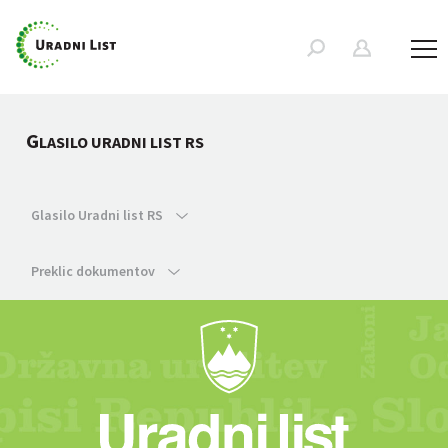
G
LASILO URADNI LIST RS
Glasilo Uradni list RS
Preklic dokumentov