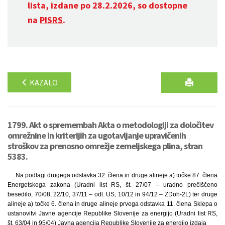
lista, izdane po 28.2.2026, so dostopne
na
PISRS
.
KAZALO
1799. Akt o spremembah Akta o metodologiji za določitev
omrežnine in kriterijih za ugotavljanje upravičenih
stroškov za prenosno omrežje zemeljskega plina, stran
5383.
Na podlagi drugega odstavka 32. člena in druge alineje a) točke 87. člena
Energetskega zakona (Uradni list RS, št. 27/07 – uradno prečiščeno
besedilo, 70/08, 22/10, 37/11 – odl. US, 10/12 in 94/12 – ZDoh-2L) ter druge
alineje a) točke 6. člena in druge alineje prvega odstavka 11. člena Sklepa o
ustanovitvi Javne agencije Republike Slovenije za energijo (Uradni list RS,
št. 63/04 in 95/04) Javna agencija Republike Slovenije za energijo izdaja