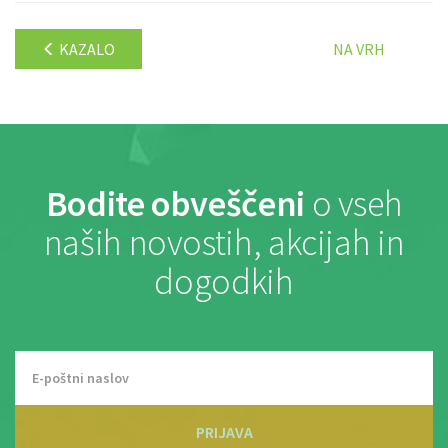
KAZALO
NA VRH
Bodite obveščeni
o vseh
naših novostih, akcijah in
dogodkih
PRIJAVA