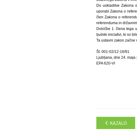
Do uskladitve Zakona o 
uporabi Zakona o referen
člen Zakona o referendu
referenduma in državnim
Določbe 1. člena tega 
ljudski iniciativi, ki so 
Ta ustavni zakon začne v
Št. 001-02/12-16/91
Ljubljana, dne 24. maja
EPA 620-VI
KAZALO