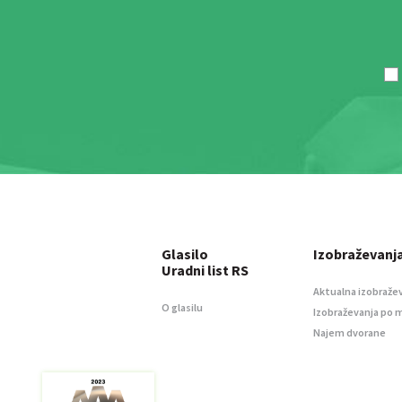
Glasilo
Izobraževanj
Uradni list RS
Aktualna izobraže
O glasilu
Izobraževanja po 
Najem dvorane