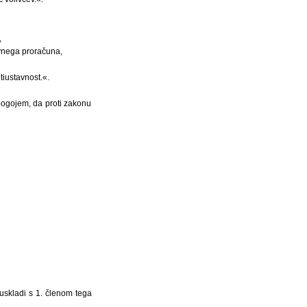
,
avnega proračuna,
tiustavnost.«.
 pogojem, da proti zakonu
 uskladi s 1. členom tega