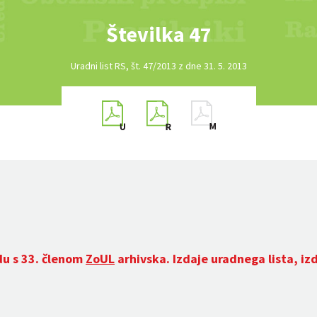
Številka 47
Uradni list RS, št. 47/2013 z dne 31. 5. 2013
du s 33. členom
ZoUL
arhivska. Izdaje uradnega lista, iz