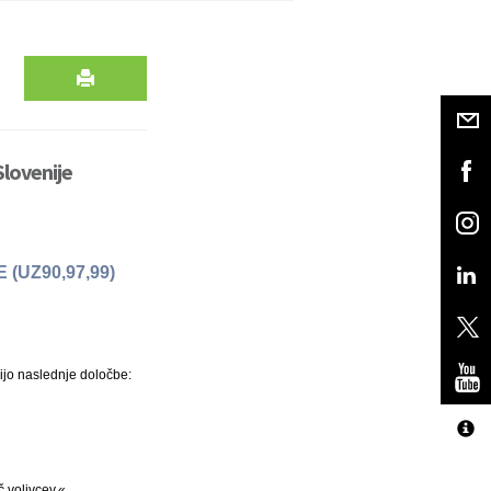
Slovenije
(UZ90,97,99)
nijo naslednje določbe:
 volivcev.«.