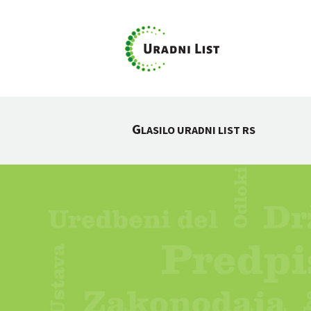
G
LASILO URADNI LIST RS