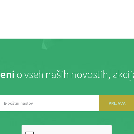
eni
o vseh naših novostih, akci
PRIJAVA