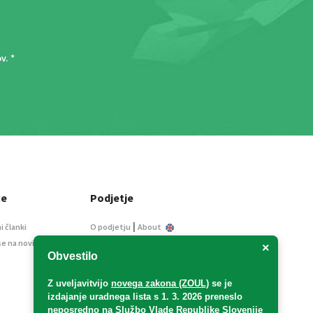
ov
. *
ce
Podjetje
|
i članki
O podjetju
About
se na novice
Kontakt
×
Obvestilo
Informacije javnega
značaja
Z uveljavitvijo
novega zakona (ZOUL)
se je
Oglaševanje
izdajanje uradnega lista s 1. 3. 2026 preneslo
Splošni pogoji
neposredno
na Službo Vlade Republike Slovenije