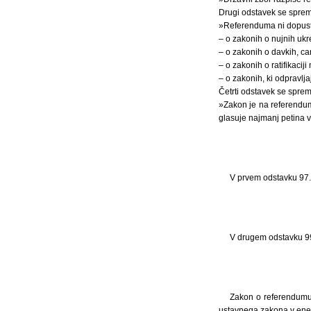
Drugi odstavek se spreme
»Referenduma ni dopustn
– o zakonih o nujnih ukr
– o zakonih o davkih, ca
– o zakonih o ratifikaci
– o zakonih, ki odpravlja
Četrti odstavek se spreme
»Zakon je na referendumu
glasuje najmanj petina v
V prvem odstavku 97. č
V drugem odstavku 99.
Zakon o referendumu i
ustavnega zakona v enem 