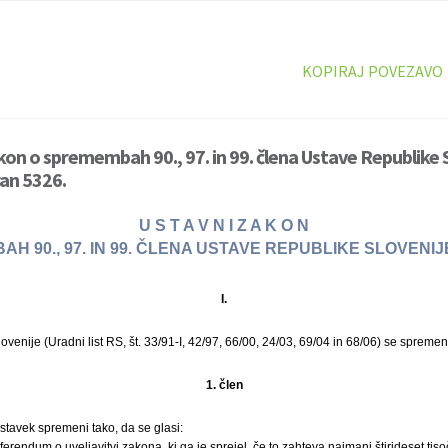
KOPIRAJ POVEZAVO
kon o spremembah 90., 97. in 99. člena Ustave Republike 
ran 5326.
U S T A V N I Z A K O N
H 90., 97. IN 99. ČLENA USTAVE REPUBLIKE SLOVENIJE 
I.
ovenije (Uradni list RS, št. 33/91-I, 42/97, 66/00, 24/03, 69/04 in 68/06) se spreme
1. člen
dstavek spremeni tako, da se glasi:
erendum o uveljavitvi zakona, ki ga je sprejel, če to zahteva najmanj štirideset tisoč