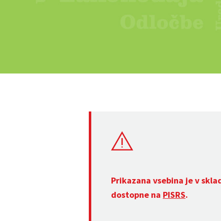
Prikazana vsebina je v skla
dostopne na
PISRS
.