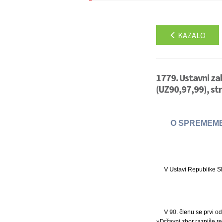
KAZALO
1779. Ustavni za
(UZ90,97,99), st
O SPREMEMBA
V Ustavi Republike Sl
V 90. členu se prvi o
»Državni zbor razpiše ref