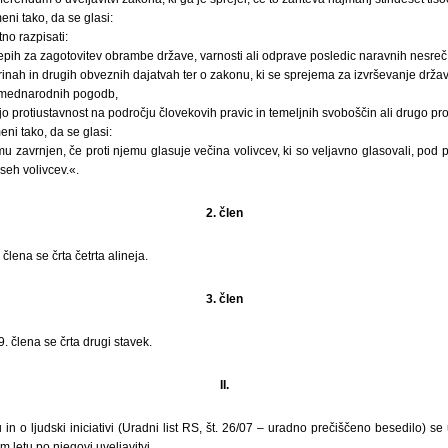
ni tako, da se glasi:
o razpisati:
epih za zagotovitev obrambe države, varnosti ali odprave posledic naravnih nesreč
rinah in drugih obveznih dajatvah ter o zakonu, ki se sprejema za izvrševanje drž
ji mednarodnih pogodb,
jo protiustavnost na področju človekovih pravic in temeljnih svoboščin ali drugo pro
ni tako, da se glasi:
 zavrnjen, če proti njemu glasuje večina volivcev, ki so veljavno glasovali, pod
seh volivcev.«.
2. člen
lena se črta četrta alineja.
3. člen
 člena se črta drugi stavek.
II.
n o ljudski iniciativi (Uradni list RS, št. 26/07 – uradno prečiščeno besedilo) se
letu po njegovi uveljavitvi.