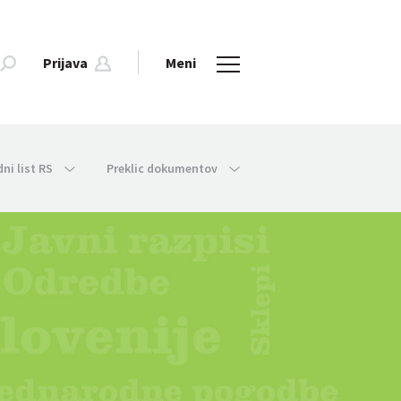
Prijava
Meni
dni list RS
Preklic dokumentov