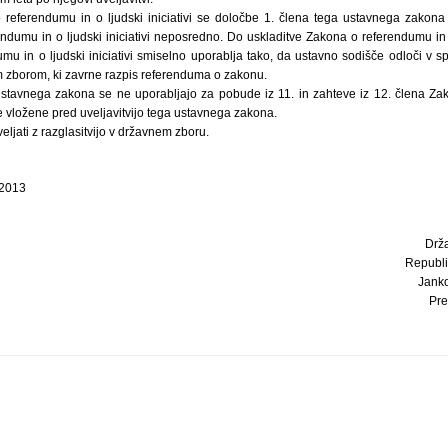
referendumu in o ljudski iniciativi se določbe 1. člena tega ustavnega zakona
dumu in o ljudski iniciativi neposredno. Do uskladitve Zakona o referendumu in o 
mu in o ljudski iniciativi smiselno uporablja tako, da ustavno sodišče odloči v 
 zborom, ki zavrne razpis referenduma o zakonu.
ustavnega zakona se ne uporabljajo za pobude iz 11. in zahteve iz 12. člena Za
bile vložene pred uveljavitvijo tega ustavnega zakona.
eljati z razglasitvijo v državnem zboru.
 2013
Drž
Republi
Janko
Pre