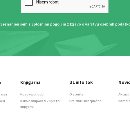
Seznanjen sem s
Splošnimi pogoji
in z
Izjavo o varstvu osebnih podatk
a
Knjigarna
UL info tok
Novi
vanja
Novo v ponudbi
O storitvi
Aktualn
meri
Kako nakupovati v spletni
Preizkusi brezplačno
Naroči 
knjigarni